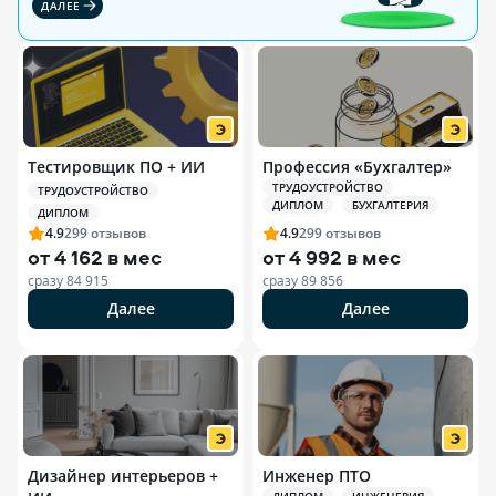
ДАЛЕЕ
Тестировщик ПО + ИИ
Профессия «Бухгалтер»
ТРУДОУСТРОЙСТВО
ТРУДОУСТРОЙСТВО
ДИПЛОМ
БУХГАЛТЕРИЯ
ДИПЛОМ
4.9
299
отзывов
4.9
299
отзывов
от
4 162 в мес
от
4 992 в мес
сразу
84 915
сразу
89 856
Далее
Далее
Дизайнер интерьеров +
Инженер ПТО