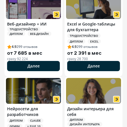
Веб-дизайнер + ИИ
Excel и Google-таблицы
для бухгалтера
ТРУДОУСТРОЙСТВО
ДИПЛОМ
ВЕБ-ДИЗАЙН
ТРУДОУСТРОЙСТВО
ДИПЛОМ
EXCEL
4.9
299
отзывов
4.9
299
отзывов
от
7 685 в мес
от
2 391 в мес
сразу
92 224
сразу
28 700
Далее
Далее
Нейросети для
Дизайн интерьера для
разработчиков
себя
ДИПЛОМ
ДИПЛОМ
CLAUDE
ДИЗАЙН ИНТЕРЬЕРА
GEMINI
+ ЕЩЕ 10