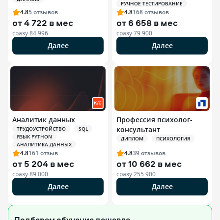
РУЧНОЕ ТЕСТИРОВАНИЕ
4.8
5
отзывов
4.8
168
отзывов
от
4 722 в мес
от
6 658 в мес
сразу
84 996
сразу
79 900
Далее
Далее
Аналитик данных
Профессия психолог-
консультант
ТРУДОУСТРОЙСТВО
SQL
ЯЗЫК PYTHON
ДИПЛОМ
ПСИХОЛОГИЯ
АНАЛИТИКА ДАННЫХ
4.8
161
отзыв
4.8
39
отзывов
от
5 204 в мес
от
10 662 в мес
сразу
89 000
сразу
255 900
Далее
Далее
Подберем обучение
дешевле