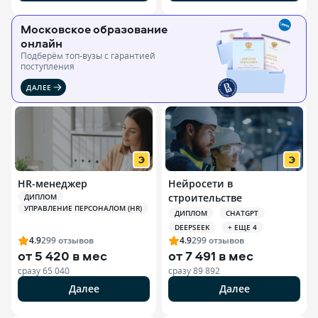
Московское образование
онлайн
Подберём топ-вузы c гарантией
поступления
ДАЛЕЕ
HR-менеджер
Нейросети в
строительстве
ДИПЛОМ
УПРАВЛЕНИЕ ПЕРСОНАЛОМ (HR)
ДИПЛОМ
CHATGPT
DEEPSEEK
+ ЕЩЕ 4
4.9
299
отзывов
4.9
299
отзывов
от
5 420 в мес
от
7 491 в мес
сразу
65 040
сразу
89 892
Далее
Далее