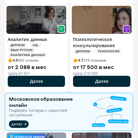
Аналитик данных
Психологическое
консультирование
ДИПЛОМ
SQL
ЯЗЫК PYTHON
ДИПЛОМ
ПСИХОЛОГИЯ
АНАЛИТИКА ДАННЫХ
4.9
562
отзыва
4.7
219
отзывов
от
2 088 в мес
от
17 500 в мес
сразу
67 651
сразу
210 000
Далее
Далее
Московское образование
онлайн
Подберём топ-вузы c гарантией
поступления
ДАЛЕЕ
ПРОМОКОД
SRAVNI