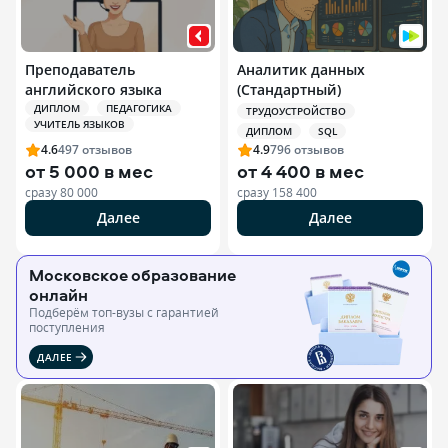
Преподаватель
Аналитик данных
английского языка
(Стандартный)
ДИПЛОМ
ПЕДАГОГИКА
ТРУДОУСТРОЙСТВО
УЧИТЕЛЬ ЯЗЫКОВ
ДИПЛОМ
SQL
4.6
497
отзывов
4.9
796
отзывов
от
5 000 в мес
от
4 400 в мес
сразу
80 000
сразу
158 400
Далее
Далее
Московское образование
онлайн
Подберём топ-вузы c гарантией
поступления
ДАЛЕЕ