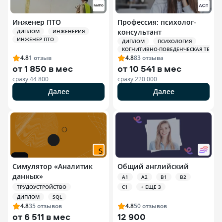
Инженер ПТО
Профессия: психолог-
консультант
ДИПЛОМ
ИНЖЕНЕРИЯ
ИНЖЕНЕР ПТО
ДИПЛОМ
ПСИХОЛОГИЯ
КОГНИТИВНО-ПОВЕДЕНЧЕСКАЯ ТЕРАПИЯ
4.8
1
отзыв
4.8
83
отзыва
от
1 850 в мес
от
10 541 в мес
сразу
44 800
сразу
220 000
Далее
Далее
Симулятор «Аналитик
Общий английский
данных»
A1
A2
B1
B2
ТРУДОУСТРОЙСТВО
C1
+ ЕЩЕ 3
ДИПЛОМ
SQL
4.8
35
отзывов
4.8
50
отзывов
от
6 511 в мес
12 900