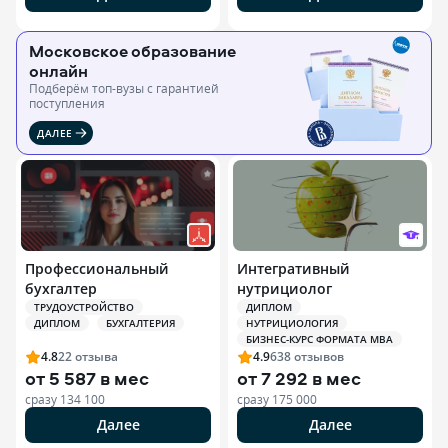
Московское образование
онлайн
Подберём топ-вузы c гарантией
поступления
ДАЛЕЕ
Профессиональный
Интегративный
бухгалтер
нутрициолог
ТРУДОУСТРОЙСТВО
ДИПЛОМ
ДИПЛОМ
БУХГАЛТЕРИЯ
НУТРИЦИОЛОГИЯ
БИЗНЕС-КУРС ФОРМАТА MBA
4.8
22
отзыва
4.9
638
отзывов
от
5 587 в мес
от
7 292 в мес
сразу
134 100
сразу
175 000
Далее
Далее