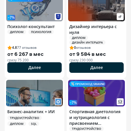
–7%
Психолог-консультант
Дизайнер интерьера с
нуля
ДИПЛОМ
ПСИХОЛОГИЯ
ДИПЛОМ
ДИЗАЙН ИНТЕРЬЕРА
4.8
77
отзывов
0
отзывов
от
6 267 в мес
от
9 584 в мес
сразу
75 200
сразу
230 000
Далее
Далее
ПРОМОКОД
SRAVNI
–7%
Бизнес-аналитик + ИИ
Спортивная диетология
и нутрициология с
ТРУДОУСТРОЙСТВО
присвоением
ДИПЛОМ
SQL
квалификации
ТРУДОУСТРОЙСТВО