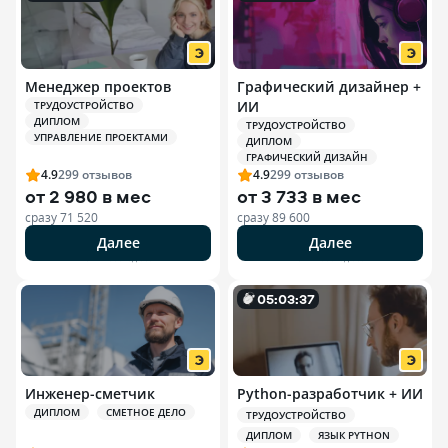
Менеджер проектов
Графический дизайнер +
ИИ
ТРУДОУСТРОЙСТВО
ДИПЛОМ
ТРУДОУСТРОЙСТВО
УПРАВЛЕНИЕ ПРОЕКТАМИ
ДИПЛОМ
ГРАФИЧЕСКИЙ ДИЗАЙН
4.9
299
отзывов
4.9
299
отзывов
от
2 980 в мес
от
3 733 в мес
сразу
71 520
сразу
89 600
Далее
Далее
РЕКЛАМА ООО «ЭДЮСОН»
РЕКЛАМА ООО «ЭДЮСОН»
0
5
:
0
3
:
35
Инженер-сметчик
Python-разработчик + ИИ
ДИПЛОМ
СМЕТНОЕ ДЕЛО
ТРУДОУСТРОЙСТВО
ДИПЛОМ
ЯЗЫК PYTHON