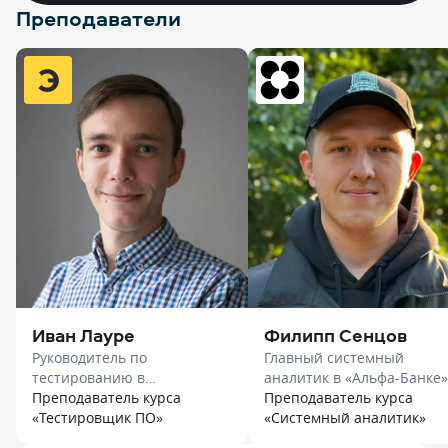
Преподаватели
Иван Лауре
Филипп Сенцов
Руководитель по
Главный системный
тестированию в
аналитик в «Альфа-Банке» в
«Лаборатории Касперского»
Преподаватель курса
«Нетология»
Преподаватель курса
в «Эдюсон»
«Тестировщик ПО»
«Системный аналитик»