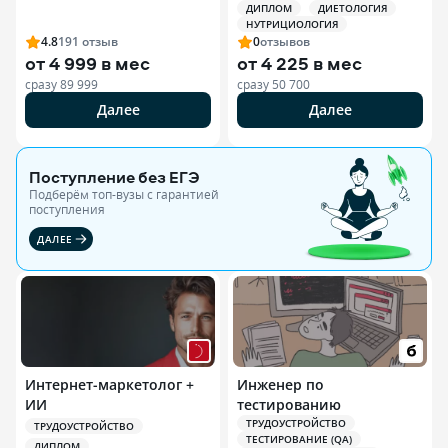
ДИПЛОМ
ДИЕТОЛОГИЯ
Специалист по
НУТРИЦИОЛОГИЯ
спортивной
4.8
191
отзыв
0
отзывов
нутрициологии
от
4 999 в мес
от
4 225 в мес
сразу
89 999
сразу
50 700
Далее
Далее
Поступление без ЕГЭ
Подберём топ-вузы c гарантией
поступления
ДАЛЕЕ
Интернет-маркетолог +
Инженер по
ИИ
тестированию
ТРУДОУСТРОЙСТВО
ТРУДОУСТРОЙСТВО
ТЕСТИРОВАНИЕ (QA)
ДИПЛОМ