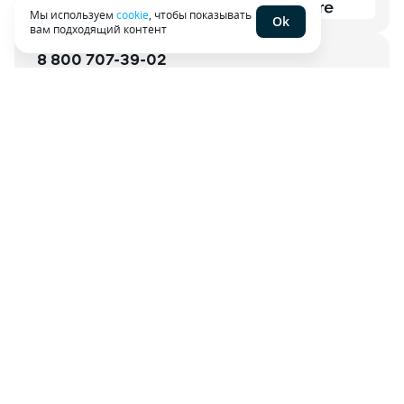
Мы используем
cookie
, чтобы показывать
Ok
вам подходящий контент
8 800 707-39-02
Открыть чат в приложении
Служба заботы о клиентах работает ежедневно с 6:00
до 21:00 по МСК
О проекте
Контакты
Партнерская программа
Для агентов
Пользовательское соглашение
Политика конфиденциальности
Энциклопедия
Карта сайта
Наши эксперты
Наши вакансии
Тёмная тема
ООО «Сравни.ру» осуществляет деятельность в сфере IT: сервис
предоставляет онлайн-услуги по подбору финансовых продуктов
, а
также распространению рекламы организаций-партнеров в сети
Интернет.
При использовании материалов гиперссылка на sravni.ru
обязательна. ИНН 7710718303, ОГРН 1087746642774. 109544, г.
Москва, бульвар Энтузиастов, дом 2, 26 этаж.
ООО «Сравни.ру» использует
файлы cookie
с целью персонализации
сервисов и повышения удобства пользования веб-сайтом. Если вы