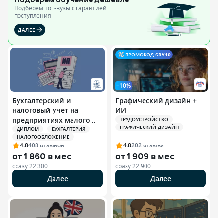
Подберём топ-вузы c гарантией
поступления
ДАЛЕЕ
ПРОМОКОД
SRV10
–10%
Бухгалтерский и
Графический дизайн +
налоговый учет на
ИИ
предприятиях малого
ТРУДОУСТРОЙСТВО
ГРАФИЧЕСКИЙ ДИЗАЙН
бизнеса и
ДИПЛОМ
БУХГАЛТЕРИЯ
НАЛОГООБЛОЖЕНИЕ
индивидуальных
4.8
408
отзывов
4.8
202
отзыва
предпринимателей (ИП)
от
1 860 в мес
от
1 909 в мес
сразу
22 300
сразу
22 900
Далее
Далее