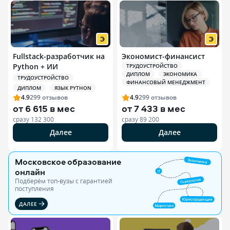
Fullstack-разработчик на
Экономист-финансист
Python + ИИ
ТРУДОУСТРОЙСТВО
ДИПЛОМ
ЭКОНОМИКА
ТРУДОУСТРОЙСТВО
ФИНАНСОВЫЙ МЕНЕДЖМЕНТ
ДИПЛОМ
ЯЗЫК PYTHON
4.9
299
отзывов
4.9
299
отзывов
от
6 615 в мес
от
7 433 в мес
сразу
132 300
сразу
89 200
Далее
Далее
Московское образование
онлайн
Подберём топ-вузы c гарантией
поступления
ДАЛЕЕ