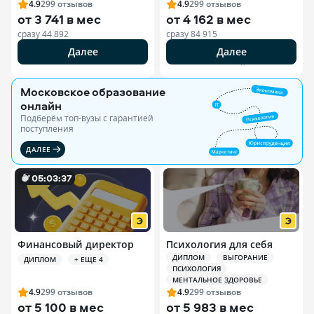
4.9
299
отзывов
4.9
299
отзывов
от
3 741 в мес
от
4 162 в мес
сразу
44 892
сразу
84 915
Далее
Далее
РЕКЛАМА ООО «ЭДЮСОН»
Московское образование
онлайн
Подберём топ-вузы c гарантией
поступления
ДАЛЕЕ
0
5
:
0
3
:
35
Финансовый директор
Психология для себя
ДИПЛОМ
ВЫГОРАНИЕ
ДИПЛОМ
+ ЕЩЕ 4
ПСИХОЛОГИЯ
МЕНТАЛЬНОЕ ЗДОРОВЬЕ
4.9
299
отзывов
4.9
299
отзывов
от
5 100 в мес
от
5 983 в мес