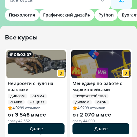
Все курсы
Психология
Графический дизайн
Python
Бухгал
Все курсы
0
5
:
0
3
:
35
Нейросети с нуля на
Менеджер по работе с
практике
маркетплейсами
ДИПЛОМ
GAMMA
ТРУДОУСТРОЙСТВО
CLAUDE
+ ЕЩЕ 13
ДИПЛОМ
OZON
4.9
299
отзывов
4.9
299
отзывов
от
3 546 в мес
от
2 070 в мес
сразу
42 552
сразу
44 000
Далее
Далее
РЕКЛАМА ООО «ЭДЮСОН»