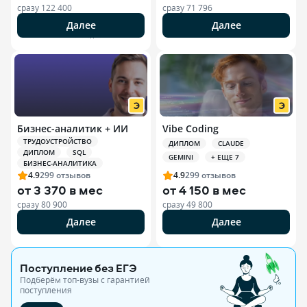
сразу
122 400
сразу
71 796
Далее
Далее
РЕКЛАМА ООО «ЭДЮСОН»
Бизнес-аналитик + ИИ
Vibe Coding
ТРУДОУСТРОЙСТВО
ДИПЛОМ
CLAUDE
ДИПЛОМ
SQL
GEMINI
+ ЕЩЕ 7
БИЗНЕС-АНАЛИТИКА
4.9
299
отзывов
4.9
299
отзывов
от
3 370 в мес
от
4 150 в мес
сразу
80 900
сразу
49 800
Далее
Далее
Поступление без ЕГЭ
Подберём топ-вузы c гарантией
поступления