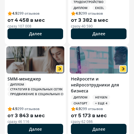
ТРУДОУСТРОЙСТВО
ДИПЛОМ
EXCEL
4.9
299
отзывов
4.9
299
отзывов
от
4 458 в мес
от
3 382 в мес
сразу
107 008
сразу
40 590
Далее
Далее
SMM-менеджер
Нейросети и
нейросотрудники для
ДИПЛОМ
СТРАТЕГИЯ В СОЦИАЛЬНЫХ СЕТЯХ (SMM)
бизнеса
ПРОДВИЖЕНИЕ В СОЦИАЛЬНЫХ СЕТЯХ (SMM)
ДИПЛОМ
HEYGEN
CHATGPT
+ ЕЩЕ 4
4.9
299
отзывов
4.9
299
отзывов
от
3 843 в мес
от
5 173 в мес
сразу
46 116
сразу
62 086
Далее
Далее