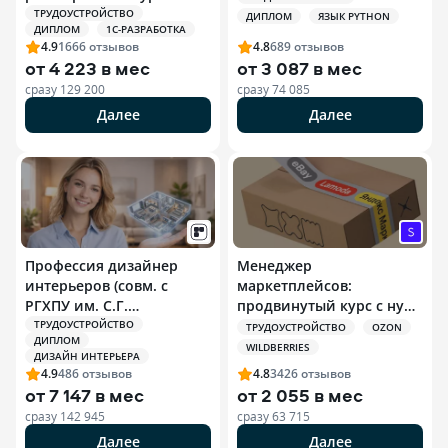
ТРУДОУСТРОЙСТВО
ДИПЛОМ
ЯЗЫК PYTHON
ДИПЛОМ
1С-РАЗРАБОТКА
4.9
1666
отзывов
4.8
689
отзывов
от
4 223 в мес
от
3 087 в мес
сразу
129 200
сразу
74 085
Далее
Далее
Профессия дизайнер
Менеджер
интерьеров (совм. с
маркетплейсов:
РГХПУ им. С.Г.
продвинутый курс с нуля
Строганова)
+ ИИ
ТРУДОУСТРОЙСТВО
ТРУДОУСТРОЙСТВО
OZON
ДИПЛОМ
WILDBERRIES
ДИЗАЙН ИНТЕРЬЕРА
4.9
486
отзывов
4.8
3426
отзывов
от
7 147 в мес
от
2 055 в мес
сразу
142 945
сразу
63 715
Далее
Далее