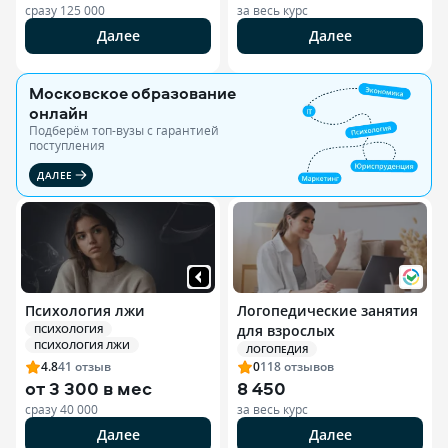
сразу
125 000
за весь курс
Далее
Далее
Московское образование
онлайн
Подберём топ-вузы c гарантией
поступления
ДАЛЕЕ
Психология лжи
Логопедические занятия
для взрослых
ПСИХОЛОГИЯ
ПСИХОЛОГИЯ ЛЖИ
ЛОГОПЕДИЯ
4.8
41
отзыв
0
118
отзывов
от
3 300 в мес
8 450
сразу
40 000
за весь курс
Далее
Далее