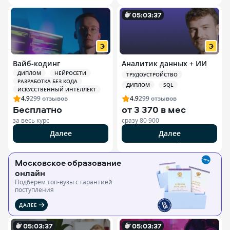
0
5
:
0
3
:
35
Вайб-кодинг
Аналитик данных + ИИ
ДИПЛОМ
НЕЙРОСЕТИ
ТРУДОУСТРОЙСТВО
РАЗРАБОТКА БЕЗ КОДА
ДИПЛОМ
SQL
ИСКУССТВЕННЫЙ ИНТЕЛЛЕКТ
4.9
299
отзывов
4.9
299
отзывов
Бесплатно
от
3 370 в мес
за весь курс
сразу
80 900
Далее
Далее
РЕКЛАМА ООО «ЭДЮСОН»
Московское образование
онлайн
Подберём топ-вузы c гарантией
поступления
ДАЛЕЕ
0
5
:
0
3
:
35
0
5
:
0
3
:
35