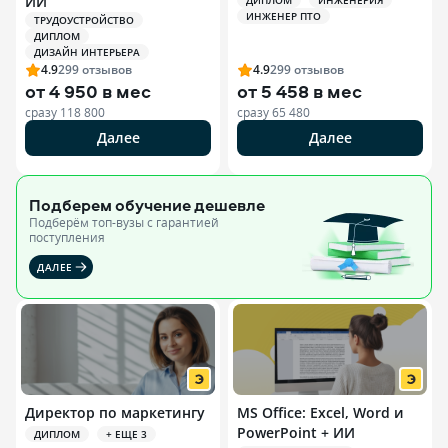
ИИ
ДИПЛОМ
ИНЖЕНЕРИЯ
ИНЖЕНЕР ПТО
ТРУДОУСТРОЙСТВО
ДИПЛОМ
ДИЗАЙН ИНТЕРЬЕРА
4.9
299
отзывов
4.9
299
отзывов
от
4 950 в мес
от
5 458 в мес
сразу
118 800
сразу
65 480
Далее
Далее
Подберем обучение
дешевле
Подберём топ-вузы c гарантией
поступления
ДАЛЕЕ
Директор по маркетингу
MS Office: Excel, Word и
PowerPoint + ИИ
ДИПЛОМ
+ ЕЩЕ 3