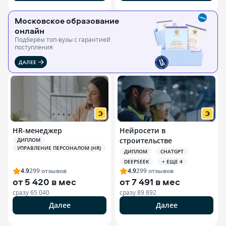
Московское образование
онлайн
Подберём топ-вузы c гарантией
поступления
ДАЛЕЕ
HR-менеджер
Нейросети в
строительстве
ДИПЛОМ
УПРАВЛЕНИЕ ПЕРСОНАЛОМ (HR)
ДИПЛОМ
CHATGPT
DEEPSEEK
+ ЕЩЕ 4
4.9
299
отзывов
4.9
299
отзывов
от
5 420 в мес
от
7 491 в мес
сразу
65 040
сразу
89 892
Далее
Далее