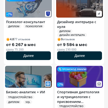
–7%
Психолог-консультант
Дизайнер интерьера с
нуля
ДИПЛОМ
ПСИХОЛОГИЯ
ДИПЛОМ
ДИЗАЙН ИНТЕРЬЕРА
4.8
77
отзывов
0
отзывов
от
6 267 в мес
от
9 584 в мес
сразу
75 200
сразу
230 000
Далее
Далее
ПРОМОКОД
SRAVNI
–7%
Бизнес-аналитик + ИИ
Спортивная диетология
и нутрициология с
ТРУДОУСТРОЙСТВО
присвоением
ДИПЛОМ
SQL
квалификации
ТРУДОУСТРОЙСТВО