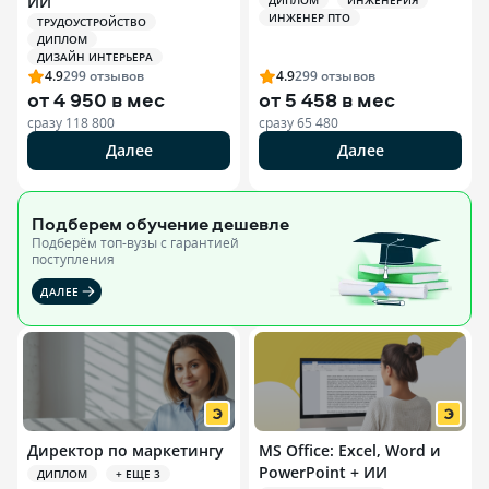
ИИ
ДИПЛОМ
ИНЖЕНЕРИЯ
ИНЖЕНЕР ПТО
ТРУДОУСТРОЙСТВО
ДИПЛОМ
ДИЗАЙН ИНТЕРЬЕРА
4.9
299
отзывов
4.9
299
отзывов
от
4 950 в мес
от
5 458 в мес
сразу
118 800
сразу
65 480
Далее
Далее
Подберем обучение
дешевле
Подберём топ-вузы c гарантией
поступления
ДАЛЕЕ
Директор по маркетингу
MS Office: Excel, Word и
PowerPoint + ИИ
ДИПЛОМ
+ ЕЩЕ 3