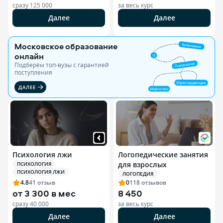
сразу
125 000
за весь курс
Далее
Далее
Московское образование
онлайн
Подберём топ-вузы c гарантией
поступления
ДАЛЕЕ
Психология лжи
Логопедические занятия
для взрослых
ПСИХОЛОГИЯ
ПСИХОЛОГИЯ ЛЖИ
ЛОГОПЕДИЯ
4.8
41
отзыв
0
118
отзывов
от
3 300 в мес
8 450
сразу
40 000
за весь курс
Далее
Далее