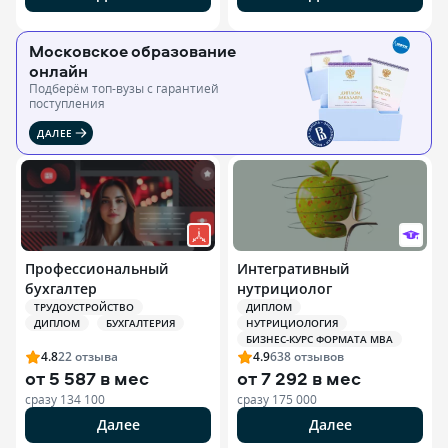
Московское образование
онлайн
Подберём топ-вузы c гарантией
поступления
ДАЛЕЕ
Профессиональный
Интегративный
бухгалтер
нутрициолог
ТРУДОУСТРОЙСТВО
ДИПЛОМ
ДИПЛОМ
БУХГАЛТЕРИЯ
НУТРИЦИОЛОГИЯ
БИЗНЕС-КУРС ФОРМАТА MBA
4.8
22
отзыва
4.9
638
отзывов
от
5 587 в мес
от
7 292 в мес
сразу
134 100
сразу
175 000
Далее
Далее