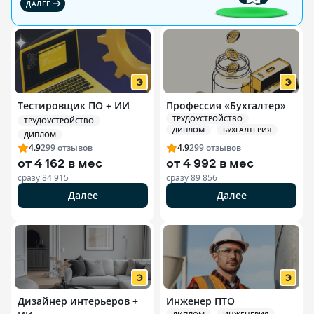
ДАЛЕЕ
Тестировщик ПО + ИИ
Профессия «Бухгалтер»
ТРУДОУСТРОЙСТВО
ТРУДОУСТРОЙСТВО
ДИПЛОМ
БУХГАЛТЕРИЯ
ДИПЛОМ
4.9
299
отзывов
4.9
299
отзывов
от
4 162 в мес
от
4 992 в мес
сразу
84 915
сразу
89 856
Далее
Далее
Дизайнер интерьеров +
Инженер ПТО