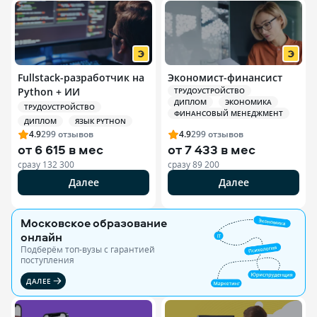
Fullstack-разработчик на
Экономист-финансист
Python + ИИ
ТРУДОУСТРОЙСТВО
ДИПЛОМ
ЭКОНОМИКА
ТРУДОУСТРОЙСТВО
ФИНАНСОВЫЙ МЕНЕДЖМЕНТ
ДИПЛОМ
ЯЗЫК PYTHON
4.9
299
отзывов
4.9
299
отзывов
от
6 615 в мес
от
7 433 в мес
сразу
132 300
сразу
89 200
Далее
Далее
Московское образование
онлайн
Подберём топ-вузы c гарантией
поступления
ДАЛЕЕ