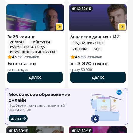
13
:
13
:
17
Вайб-кодинг
Аналитик данных + ИИ
ДИПЛОМ
НЕЙРОСЕТИ
ТРУДОУСТРОЙСТВО
РАЗРАБОТКА БЕЗ КОДА
ДИПЛОМ
SQL
ИСКУССТВЕННЫЙ ИНТЕЛЛЕКТ
4.9
299
отзывов
4.9
299
отзывов
Бесплатно
от
3 370 в мес
за весь курс
сразу
80 900
Далее
Далее
РЕКЛАМА ООО «ЭДЮСОН»
Московское образование
онлайн
Подберём топ-вузы c гарантией
поступления
ДАЛЕЕ
13
:
13
:
17
13
:
13
:
17