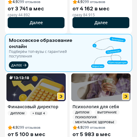
4.9
299
отзывов
4.9
299
отзывов
от
3 741 в мес
от
4 162 в мес
сразу
44 892
сразу
84 915
Далее
Далее
РЕКЛАМА ООО «ЭДЮСОН»
Московское образование
онлайн
Подберём топ-вузы c гарантией
поступления
ДАЛЕЕ
13
:
13
:
17
Финансовый директор
Психология для себя
ДИПЛОМ
ВЫГОРАНИЕ
ДИПЛОМ
+ ЕЩЕ 4
ПСИХОЛОГИЯ
МЕНТАЛЬНОЕ ЗДОРОВЬЕ
4.9
299
отзывов
4.9
299
отзывов
от
5 100 в мес
от
5 983 в мес