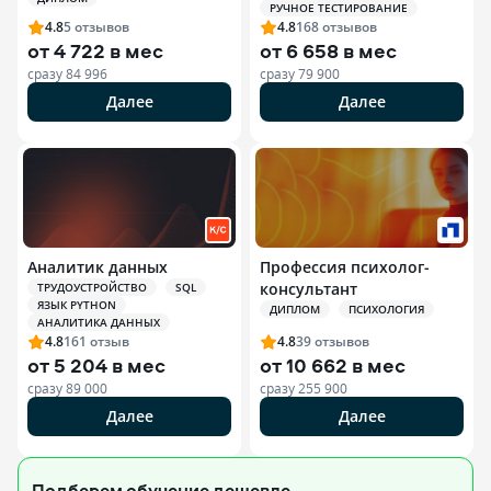
РУЧНОЕ ТЕСТИРОВАНИЕ
4.8
5
отзывов
4.8
168
отзывов
от
4 722 в мес
от
6 658 в мес
сразу
84 996
сразу
79 900
Далее
Далее
Аналитик данных
Профессия психолог-
консультант
ТРУДОУСТРОЙСТВО
SQL
ЯЗЫК PYTHON
ДИПЛОМ
ПСИХОЛОГИЯ
АНАЛИТИКА ДАННЫХ
4.8
161
отзыв
4.8
39
отзывов
от
5 204 в мес
от
10 662 в мес
сразу
89 000
сразу
255 900
Далее
Далее
Подберем обучение
дешевле