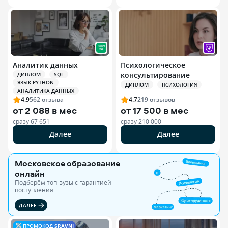
Аналитик данных
Психологическое
консультирование
ДИПЛОМ
SQL
ЯЗЫК PYTHON
ДИПЛОМ
ПСИХОЛОГИЯ
АНАЛИТИКА ДАННЫХ
4.9
562
отзыва
4.7
219
отзывов
от
2 088 в мес
от
17 500 в мес
сразу
67 651
сразу
210 000
Далее
Далее
Московское образование
онлайн
Подберём топ-вузы c гарантией
поступления
ДАЛЕЕ
ПРОМОКОД
SRAVNI