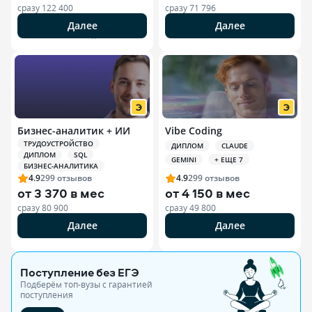
сразу
122 400
сразу
71 796
Далее
Далее
РЕКЛАМА ООО «ЭДЮСОН»
Бизнес-аналитик + ИИ
Vibe Coding
ТРУДОУСТРОЙСТВО
ДИПЛОМ
CLAUDE
ДИПЛОМ
SQL
GEMINI
+ ЕЩЕ 7
БИЗНЕС-АНАЛИТИКА
4.9
299
отзывов
4.9
299
отзывов
от
3 370 в мес
от
4 150 в мес
сразу
80 900
сразу
49 800
Далее
Далее
Поступление без ЕГЭ
Подберём топ-вузы c гарантией
поступления