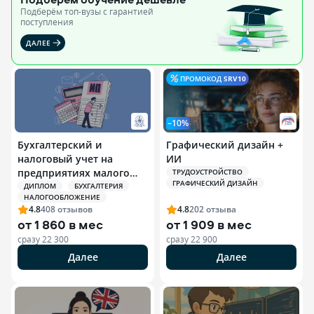
Подберём топ-вузы c гарантией
поступления
ДАЛЕЕ
ПРОМОКОД
SRV10
–10%
Бухгалтерский и
Графический дизайн +
налоговый учет на
ИИ
предприятиях малого
ТРУДОУСТРОЙСТВО
ГРАФИЧЕСКИЙ ДИЗАЙН
бизнеса и
ДИПЛОМ
БУХГАЛТЕРИЯ
НАЛОГООБЛОЖЕНИЕ
индивидуальных
4.8
408
отзывов
4.8
202
отзыва
предпринимателей (ИП)
от
1 860 в мес
от
1 909 в мес
сразу
22 300
сразу
22 900
Далее
Далее