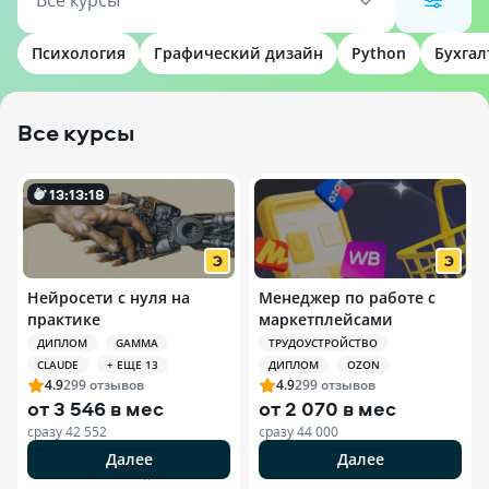
Все курсы
Психология
Графический дизайн
Python
Бухгал
Все курсы
13
:
13
:
17
Нейросети с нуля на
Менеджер по работе с
практике
маркетплейсами
ДИПЛОМ
GAMMA
ТРУДОУСТРОЙСТВО
CLAUDE
+ ЕЩЕ 13
ДИПЛОМ
OZON
4.9
299
отзывов
4.9
299
отзывов
от
3 546 в мес
от
2 070 в мес
сразу
42 552
сразу
44 000
Далее
Далее
РЕКЛАМА ООО «ЭДЮСОН»