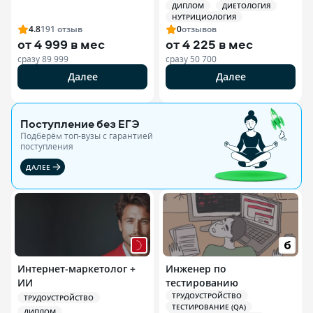
ДИПЛОМ
ДИЕТОЛОГИЯ
Специалист по
НУТРИЦИОЛОГИЯ
спортивной
4.8
191
отзыв
0
отзывов
нутрициологии
от
4 999 в мес
от
4 225 в мес
сразу
89 999
сразу
50 700
Далее
Далее
Поступление без ЕГЭ
Подберём топ-вузы c гарантией
поступления
ДАЛЕЕ
Интернет-маркетолог +
Инженер по
ИИ
тестированию
ТРУДОУСТРОЙСТВО
ТРУДОУСТРОЙСТВО
ТЕСТИРОВАНИЕ (QA)
ДИПЛОМ