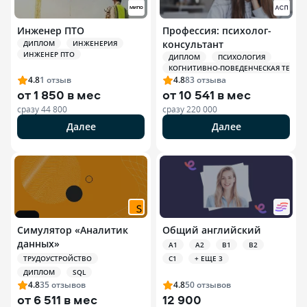
Инженер ПТО
Профессия: психолог-
консультант
ДИПЛОМ
ИНЖЕНЕРИЯ
ИНЖЕНЕР ПТО
ДИПЛОМ
ПСИХОЛОГИЯ
КОГНИТИВНО-ПОВЕДЕНЧЕСКАЯ ТЕРАПИЯ
4.8
1
отзыв
4.8
83
отзыва
от
1 850 в мес
от
10 541 в мес
сразу
44 800
сразу
220 000
Далее
Далее
Симулятор «Аналитик
Общий английский
данных»
A1
A2
B1
B2
ТРУДОУСТРОЙСТВО
C1
+ ЕЩЕ 3
ДИПЛОМ
SQL
4.8
35
отзывов
4.8
50
отзывов
от
6 511 в мес
12 900