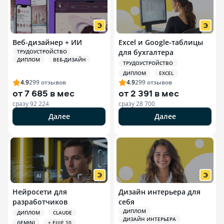
Веб-дизайнер + ИИ
Excel и Google-таблицы
для бухгалтера
ТРУДОУСТРОЙСТВО
ДИПЛОМ
ВЕБ-ДИЗАЙН
ТРУДОУСТРОЙСТВО
ДИПЛОМ
EXCEL
4.9
299
отзывов
4.9
299
отзывов
от
7 685 в мес
от
2 391 в мес
сразу
92 224
сразу
28 700
Далее
Далее
Нейросети для
Дизайн интерьера для
разработчиков
себя
ДИПЛОМ
ДИПЛОМ
CLAUDE
ДИЗАЙН ИНТЕРЬЕРА
GEMINI
+ ЕЩЕ 10