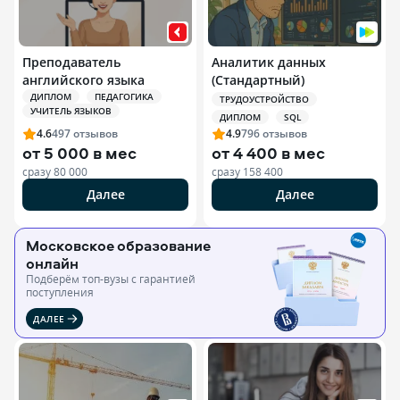
Преподаватель
Аналитик данных
английского языка
(Стандартный)
ДИПЛОМ
ПЕДАГОГИКА
ТРУДОУСТРОЙСТВО
УЧИТЕЛЬ ЯЗЫКОВ
ДИПЛОМ
SQL
4.6
497
отзывов
4.9
796
отзывов
от
5 000 в мес
от
4 400 в мес
сразу
80 000
сразу
158 400
Далее
Далее
Московское образование
онлайн
Подберём топ-вузы c гарантией
поступления
ДАЛЕЕ