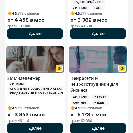
ТРУДОУСТРОЙСТВО
ДИПЛОМ
EXCEL
4.9
299
отзывов
4.9
299
отзывов
от
4 458 в мес
от
3 382 в мес
сразу
107 008
сразу
40 590
Далее
Далее
SMM-менеджер
Нейросети и
нейросотрудники для
ДИПЛОМ
СТРАТЕГИЯ В СОЦИАЛЬНЫХ СЕТЯХ (SMM)
бизнеса
ПРОДВИЖЕНИЕ В СОЦИАЛЬНЫХ СЕТЯХ (SMM)
ДИПЛОМ
HEYGEN
CHATGPT
+ ЕЩЕ 4
4.9
299
отзывов
4.9
299
отзывов
от
3 843 в мес
от
5 173 в мес
сразу
46 116
сразу
62 086
Далее
Далее