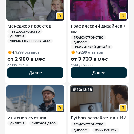
Менеджер проектов
Графический дизайнер +
ИИ
ТРУДОУСТРОЙСТВО
ДИПЛОМ
ТРУДОУСТРОЙСТВО
УПРАВЛЕНИЕ ПРОЕКТАМИ
ДИПЛОМ
ГРАФИЧЕСКИЙ ДИЗАЙН
4.9
299
отзывов
4.9
299
отзывов
от
2 980 в мес
от
3 733 в мес
сразу
71 520
сразу
89 600
Далее
Далее
РЕКЛАМА ООО «ЭДЮСОН»
РЕКЛАМА ООО «ЭДЮСОН»
13
:
13
:
17
Инженер-сметчик
Python-разработчик + ИИ
ДИПЛОМ
СМЕТНОЕ ДЕЛО
ТРУДОУСТРОЙСТВО
ДИПЛОМ
ЯЗЫК PYTHON