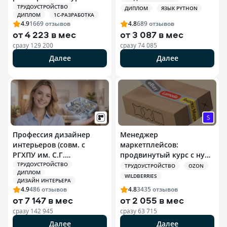
ТРУДОУСТРОЙСТВО
ДИПЛОМ
ЯЗЫК PYTHON
ДИПЛОМ
1С-РАЗРАБОТКА
4.9
1669
отзывов
4.8
689
отзывов
от
4 223 в мес
от
3 087 в мес
сразу
129 200
сразу
74 085
Далее
Далее
Профессия дизайнер
Менеджер
интерьеров (совм. с
маркетплейсов:
РГХПУ им. С.Г.
продвинутый курс с нуля
Строганова)
+ ИИ
ТРУДОУСТРОЙСТВО
ТРУДОУСТРОЙСТВО
OZON
ДИПЛОМ
WILDBERRIES
ДИЗАЙН ИНТЕРЬЕРА
4.9
486
отзывов
4.8
3435
отзывов
от
7 147 в мес
от
2 055 в мес
сразу
142 945
сразу
63 715
Далее
Далее