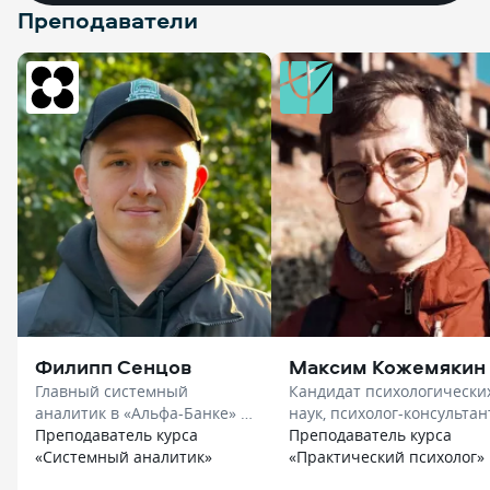
Преподаватели
Филипп Сенцов
Максим Кожемякин
Главный системный
Кандидат психологически
аналитик в «Альфа-Банке» в
наук, психолог-консультант
«Нетология»
Преподаватель курса
доцент в «Smart»
Преподаватель курса
«Системный аналитик»
«Практический психолог»