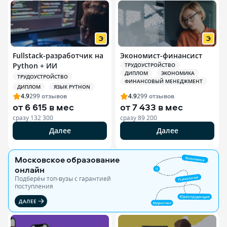
Fullstack-разработчик на
Экономист-финансист
Python + ИИ
ТРУДОУСТРОЙСТВО
ДИПЛОМ
ЭКОНОМИКА
ТРУДОУСТРОЙСТВО
ФИНАНСОВЫЙ МЕНЕДЖМЕНТ
ДИПЛОМ
ЯЗЫК PYTHON
4.9
299
отзывов
4.9
299
отзывов
от
6 615 в мес
от
7 433 в мес
сразу
132 300
сразу
89 200
Далее
Далее
Московское образование
онлайн
Подберём топ-вузы c гарантией
поступления
ДАЛЕЕ