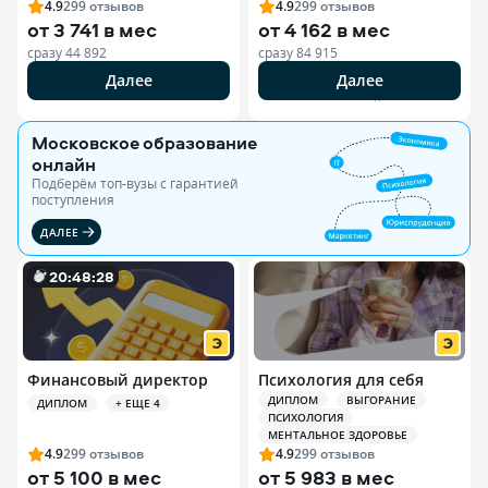
4.9
299
отзывов
4.9
299
отзывов
от
3 741 в мес
от
4 162 в мес
сразу
44 892
сразу
84 915
Далее
Далее
РЕКЛАМА ООО «ЭДЮСОН»
Московское образование
онлайн
Подберём топ-вузы c гарантией
поступления
ДАЛЕЕ
20
:
48
:
27
Финансовый директор
Психология для себя
ДИПЛОМ
ВЫГОРАНИЕ
ДИПЛОМ
+ ЕЩЕ 4
ПСИХОЛОГИЯ
МЕНТАЛЬНОЕ ЗДОРОВЬЕ
4.9
299
отзывов
4.9
299
отзывов
от
5 100 в мес
от
5 983 в мес