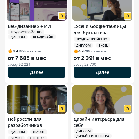
Веб-дизайнер + ИИ
Excel и Google-таблицы
для бухгалтера
ТРУДОУСТРОЙСТВО
ДИПЛОМ
ВЕБ-ДИЗАЙН
ТРУДОУСТРОЙСТВО
ДИПЛОМ
EXCEL
4.9
299
отзывов
4.9
299
отзывов
от
7 685 в мес
от
2 391 в мес
сразу
92 224
сразу
28 700
Далее
Далее
Нейросети для
Дизайн интерьера для
разработчиков
себя
ДИПЛОМ
ДИПЛОМ
CLAUDE
ДИЗАЙН ИНТЕРЬЕРА
GEMINI
+ ЕЩЕ 10