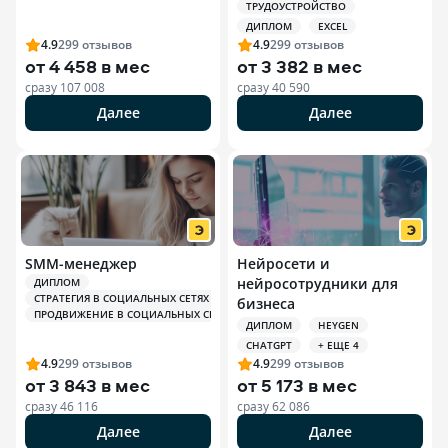
ТРУДОУСТРОЙСТВО
ДИПЛОМ
EXCEL
4.9
299
отзывов
4.9
299
отзывов
от
4 458 в мес
от
3 382 в мес
сразу
107 008
сразу
40 590
Далее
Далее
SMM-менеджер
Нейросети и
нейросотрудники для
ДИПЛОМ
СТРАТЕГИЯ В СОЦИАЛЬНЫХ СЕТЯХ (SMM)
бизнеса
ПРОДВИЖЕНИЕ В СОЦИАЛЬНЫХ СЕТЯХ (SMM)
ДИПЛОМ
HEYGEN
CHATGPT
+ ЕЩЕ 4
4.9
299
отзывов
4.9
299
отзывов
от
3 843 в мес
от
5 173 в мес
сразу
46 116
сразу
62 086
Далее
Далее