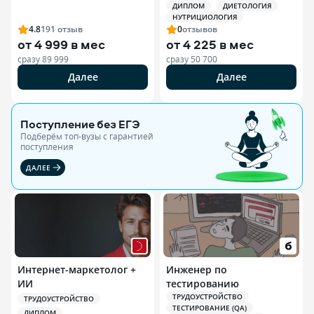
ДИПЛОМ
ДИЕТОЛОГИЯ
Специалист по
НУТРИЦИОЛОГИЯ
спортивной
4.8
191
отзыв
0
отзывов
нутрициологии
от
4 999 в мес
от
4 225 в мес
сразу
89 999
сразу
50 700
Далее
Далее
Поступление без ЕГЭ
Подберём топ-вузы c гарантией
поступления
ДАЛЕЕ
Интернет-маркетолог +
Инженер по
ИИ
тестированию
ТРУДОУСТРОЙСТВО
ТРУДОУСТРОЙСТВО
ТЕСТИРОВАНИЕ (QA)
ДИПЛОМ