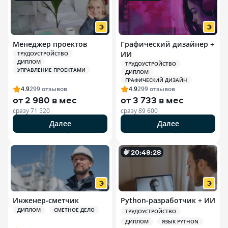
Менеджер проектов
Графический дизайнер +
ИИ
ТРУДОУСТРОЙСТВО
ДИПЛОМ
ТРУДОУСТРОЙСТВО
УПРАВЛЕНИЕ ПРОЕКТАМИ
ДИПЛОМ
ГРАФИЧЕСКИЙ ДИЗАЙН
4.9
299
отзывов
4.9
299
отзывов
от
2 980 в мес
от
3 733 в мес
сразу
71 520
сразу
89 600
Далее
Далее
РЕКЛАМА ООО «ЭДЮСОН»
РЕКЛАМА ООО «ЭДЮСОН»
20
:
48
:
27
Инженер-сметчик
Python-разработчик + ИИ
ДИПЛОМ
СМЕТНОЕ ДЕЛО
ТРУДОУСТРОЙСТВО
ДИПЛОМ
ЯЗЫК PYTHON