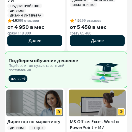
ИИ
ДИПЛОМ
ИНЖЕНЕРИЯ
ИНЖЕНЕР ПТО
ТРУДОУСТРОЙСТВО
ДИПЛОМ
ДИЗАЙН ИНТЕРЬЕРА
4.9
299
отзывов
4.9
299
отзывов
от
4 950 в мес
от
5 458 в мес
сразу
118 800
сразу
65 480
Далее
Далее
Подберем обучение
дешевле
Подберём топ-вузы c гарантией
поступления
ДАЛЕЕ
Директор по маркетингу
MS Office: Excel, Word и
PowerPoint + ИИ
ДИПЛОМ
+ ЕЩЕ 3