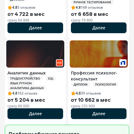
РУЧНОЕ ТЕСТИРОВАНИЕ
4.8
5
отзывов
4.8
168
отзывов
от
4 722 в мес
от
6 658 в мес
сразу
84 996
сразу
79 900
Далее
Далее
Аналитик данных
Профессия психолог-
консультант
ТРУДОУСТРОЙСТВО
SQL
ЯЗЫК PYTHON
ДИПЛОМ
ПСИХОЛОГИЯ
АНАЛИТИКА ДАННЫХ
4.8
162
отзыва
4.8
39
отзывов
от
5 204 в мес
от
10 662 в мес
сразу
89 000
сразу
255 900
Далее
Далее
Подберем обучение
дешевле