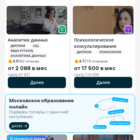
Аналитик данных
Психологическое
консультирование
ДИПЛОМ
SQL
ЯЗЫК PYTHON
ДИПЛОМ
ПСИХОЛОГИЯ
АНАЛИТИКА ДАННЫХ
4.9
562
отзыва
4.7
219
отзывов
от
2 088 в мес
от
17 500 в мес
сразу
67 651
сразу
210 000
Далее
Далее
Московское образование
онлайн
Подберём топ-вузы c гарантией
поступления
ДАЛЕЕ
ПРОМОКОД
SRAVNI