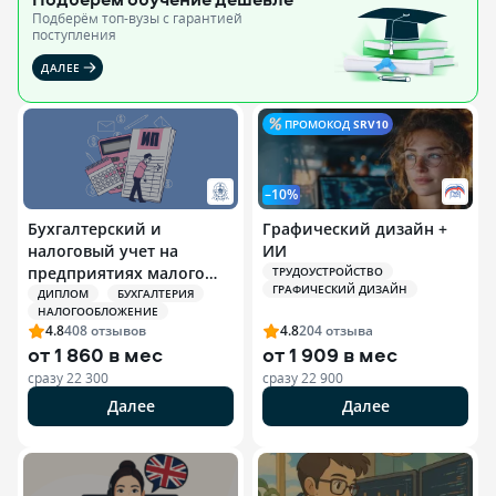
Подберём топ-вузы c гарантией
поступления
ДАЛЕЕ
ПРОМОКОД
SRV10
–10%
Бухгалтерский и
Графический дизайн +
налоговый учет на
ИИ
предприятиях малого
ТРУДОУСТРОЙСТВО
ГРАФИЧЕСКИЙ ДИЗАЙН
бизнеса и
ДИПЛОМ
БУХГАЛТЕРИЯ
НАЛОГООБЛОЖЕНИЕ
индивидуальных
4.8
408
отзывов
4.8
204
отзыва
предпринимателей (ИП)
от
1 860 в мес
от
1 909 в мес
сразу
22 300
сразу
22 900
Далее
Далее