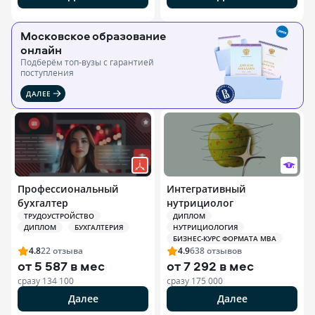
Московское образование
онлайн
Подберём топ-вузы c гарантией
поступления
ДАЛЕЕ
Профессиональный
Интегративный
бухгалтер
нутрициолог
ТРУДОУСТРОЙСТВО
ДИПЛОМ
ДИПЛОМ
БУХГАЛТЕРИЯ
НУТРИЦИОЛОГИЯ
БИЗНЕС-КУРС ФОРМАТА MBA
4.8
22
отзыва
4.9
638
отзывов
от
5 587 в мес
от
7 292 в мес
сразу
134 100
сразу
175 000
Далее
Далее