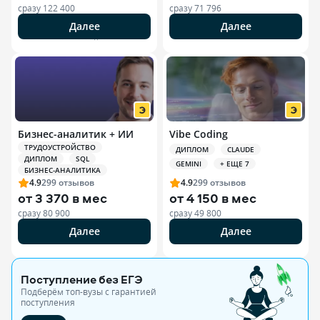
сразу
122 400
сразу
71 796
Далее
Далее
РЕКЛАМА ООО «ЭДЮСОН»
Бизнес-аналитик + ИИ
Vibe Coding
ТРУДОУСТРОЙСТВО
ДИПЛОМ
CLAUDE
ДИПЛОМ
SQL
GEMINI
+ ЕЩЕ 7
БИЗНЕС-АНАЛИТИКА
4.9
299
отзывов
4.9
299
отзывов
от
3 370 в мес
от
4 150 в мес
сразу
80 900
сразу
49 800
Далее
Далее
Поступление без ЕГЭ
Подберём топ-вузы c гарантией
поступления