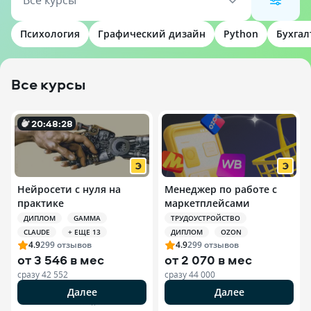
Все курсы
Психология
Графический дизайн
Python
Бухгал
Все курсы
20
:
48
:
27
Нейросети с нуля на
Менеджер по работе с
практике
маркетплейсами
ДИПЛОМ
GAMMA
ТРУДОУСТРОЙСТВО
CLAUDE
+ ЕЩЕ 13
ДИПЛОМ
OZON
4.9
299
отзывов
4.9
299
отзывов
от
3 546 в мес
от
2 070 в мес
сразу
42 552
сразу
44 000
Далее
Далее
РЕКЛАМА ООО «ЭДЮСОН»