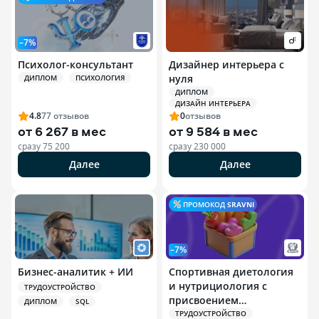
–7%
Психолог-консультант
Дизайнер интерьера с
нуля
ДИПЛОМ
ПСИХОЛОГИЯ
ДИПЛОМ
ДИЗАЙН ИНТЕРЬЕРА
4.8
77
отзывов
0
отзывов
от
6 267 в мес
от
9 584 в мес
сразу
75 200
сразу
230 000
Далее
Далее
ПРОМОКОД
SRAVNI
–7%
Бизнес-аналитик + ИИ
Спортивная диетология
и нутрициология с
ТРУДОУСТРОЙСТВО
присвоением
ДИПЛОМ
SQL
квалификации
ТРУДОУСТРОЙСТВО