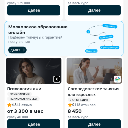
сразу
125 000
за весь курс
Далее
Далее
Московское образование
онлайн
Подберём топ-вузы c гарантией
поступления
ДАЛЕЕ
Психология лжи
Логопедические занятия
для взрослых
ПСИХОЛОГИЯ
ПСИХОЛОГИЯ ЛЖИ
ЛОГОПЕДИЯ
4.8
41
отзыв
0
118
отзывов
от
3 300 в мес
8 450
сразу
40 000
за весь курс
Далее
Далее