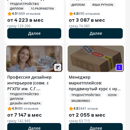
ТРУДОУСТРОЙСТВО
ДИПЛОМ
ЯЗЫК PYTHON
ДИПЛОМ
1С-РАЗРАБОТКА
4.9
1669
отзывов
4.8
690
отзывов
от
4 223 в мес
от
3 087 в мес
сразу
129 200
сразу
74 085
Далее
Далее
Профессия дизайнер
Менеджер
интерьеров (совм. с
маркетплейсов:
РГХПУ им. С.Г.
продвинутый курс с нуля
Строганова)
+ ИИ
ТРУДОУСТРОЙСТВО
ТРУДОУСТРОЙСТВО
OZON
ДИПЛОМ
WILDBERRIES
ДИЗАЙН ИНТЕРЬЕРА
4.9
486
отзывов
4.8
3441
отзыв
от
7 147 в мес
от
2 055 в мес
сразу
142 945
сразу
63 715
Далее
Далее