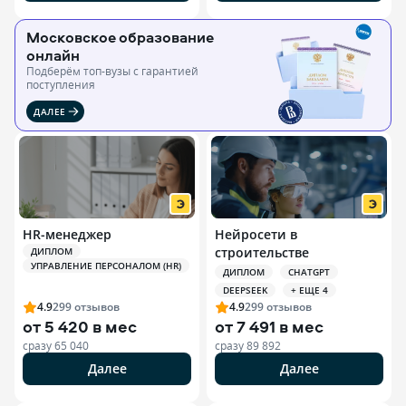
Московское образование
онлайн
Подберём топ-вузы c гарантией
поступления
ДАЛЕЕ
HR-менеджер
Нейросети в
строительстве
ДИПЛОМ
УПРАВЛЕНИЕ ПЕРСОНАЛОМ (HR)
ДИПЛОМ
CHATGPT
DEEPSEEK
+ ЕЩЕ 4
4.9
299
отзывов
4.9
299
отзывов
от
5 420 в мес
от
7 491 в мес
сразу
65 040
сразу
89 892
Далее
Далее