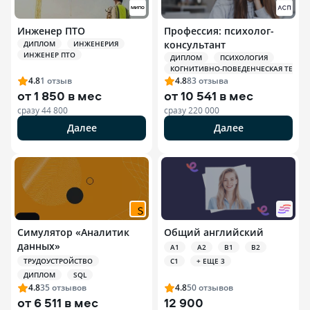
Инженер ПТО
Профессия: психолог-
консультант
ДИПЛОМ
ИНЖЕНЕРИЯ
ИНЖЕНЕР ПТО
ДИПЛОМ
ПСИХОЛОГИЯ
КОГНИТИВНО-ПОВЕДЕНЧЕСКАЯ ТЕРАПИЯ
4.8
1
отзыв
4.8
83
отзыва
от
1 850 в мес
от
10 541 в мес
сразу
44 800
сразу
220 000
Далее
Далее
Симулятор «Аналитик
Общий английский
данных»
A1
A2
B1
B2
ТРУДОУСТРОЙСТВО
C1
+ ЕЩЕ 3
ДИПЛОМ
SQL
4.8
35
отзывов
4.8
50
отзывов
от
6 511 в мес
12 900