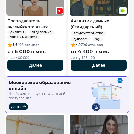
Преподаватель
Аналитик данных
английского языка
(Стандартный)
ДИПЛОМ
ПЕДАГОГИКА
ТРУДОУСТРОЙСТВО
УЧИТЕЛЬ ЯЗЫКОВ
ДИПЛОМ
SQL
4.6
498
отзывов
4.9
796
отзывов
от
5 000 в мес
от
4 400 в мес
сразу
80 000
сразу
158 400
Далее
Далее
Московское образование
онлайн
Подберём топ-вузы c гарантией
поступления
ДАЛЕЕ