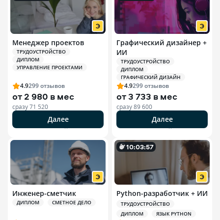
Менеджер проектов
Графический дизайнер +
ИИ
ТРУДОУСТРОЙСТВО
ДИПЛОМ
ТРУДОУСТРОЙСТВО
УПРАВЛЕНИЕ ПРОЕКТАМИ
ДИПЛОМ
ГРАФИЧЕСКИЙ ДИЗАЙН
4.9
299
отзывов
4.9
299
отзывов
от
2 980 в мес
от
3 733 в мес
сразу
71 520
сразу
89 600
Далее
Далее
РЕКЛАМА ООО «ЭДЮСОН»
РЕКЛАМА ООО «ЭДЮСОН»
10
:
0
3
:
55
Инженер-сметчик
Python-разработчик + ИИ
ДИПЛОМ
СМЕТНОЕ ДЕЛО
ТРУДОУСТРОЙСТВО
ДИПЛОМ
ЯЗЫК PYTHON