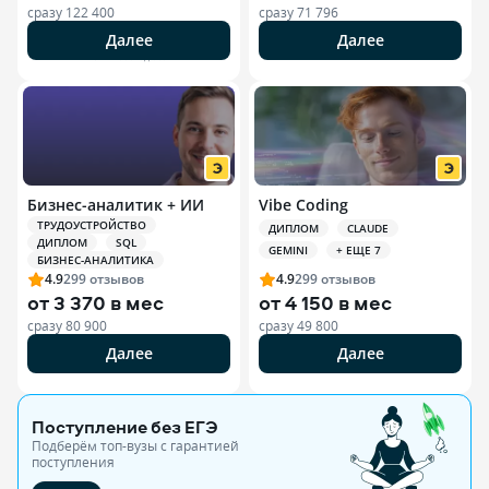
сразу
122 400
сразу
71 796
Далее
Далее
РЕКЛАМА ООО «ЭДЮСОН»
Бизнес-аналитик + ИИ
Vibe Coding
ТРУДОУСТРОЙСТВО
ДИПЛОМ
CLAUDE
ДИПЛОМ
SQL
GEMINI
+ ЕЩЕ 7
БИЗНЕС-АНАЛИТИКА
4.9
299
отзывов
4.9
299
отзывов
от
3 370 в мес
от
4 150 в мес
сразу
80 900
сразу
49 800
Далее
Далее
Поступление без ЕГЭ
Подберём топ-вузы c гарантией
поступления