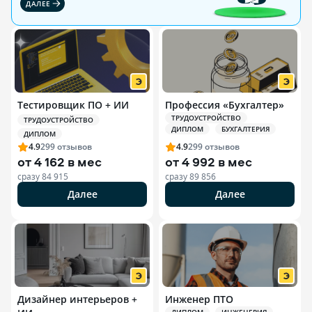
ДАЛЕЕ
Тестировщик ПО + ИИ
Профессия «Бухгалтер»
ТРУДОУСТРОЙСТВО
ТРУДОУСТРОЙСТВО
ДИПЛОМ
БУХГАЛТЕРИЯ
ДИПЛОМ
4.9
299
отзывов
4.9
299
отзывов
от
4 162 в мес
от
4 992 в мес
сразу
84 915
сразу
89 856
Далее
Далее
Дизайнер интерьеров +
Инженер ПТО