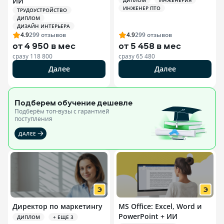
ИИ
ДИПЛОМ
ИНЖЕНЕРИЯ
ИНЖЕНЕР ПТО
ТРУДОУСТРОЙСТВО
ДИПЛОМ
ДИЗАЙН ИНТЕРЬЕРА
4.9
299
отзывов
4.9
299
отзывов
от
4 950 в мес
от
5 458 в мес
сразу
118 800
сразу
65 480
Далее
Далее
Подберем обучение
дешевле
Подберём топ-вузы c гарантией
поступления
ДАЛЕЕ
Директор по маркетингу
MS Office: Excel, Word и
PowerPoint + ИИ
ДИПЛОМ
+ ЕЩЕ 3