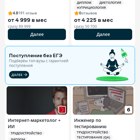
ДИПЛОМ
ДИЕТОЛОГИЯ
Специалист по
НУТРИЦИОЛОГИЯ
спортивной
4.8
191
отзыв
0
отзывов
нутрициологии
от
4 999 в мес
от
4 225 в мес
сразу
89 999
сразу
50 700
Далее
Далее
Поступление без ЕГЭ
Подберём топ-вузы c гарантией
поступления
ДАЛЕЕ
Интернет-маркетолог +
Инженер по
ИИ
тестированию
ТРУДОУСТРОЙСТВО
ТРУДОУСТРОЙСТВО
ТЕСТИРОВАНИЕ (QA)
ДИПЛОМ