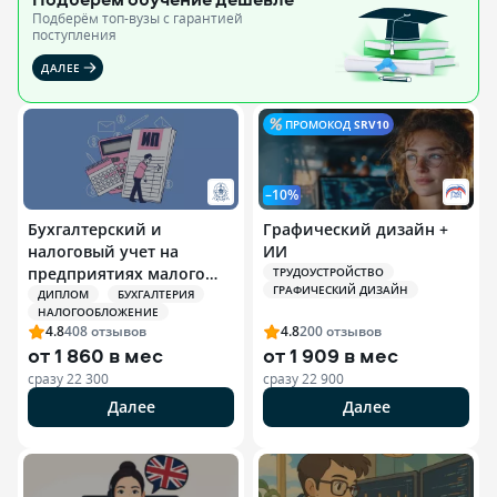
Подберём топ-вузы c гарантией
поступления
ДАЛЕЕ
ПРОМОКОД
SRV10
–10%
Бухгалтерский и
Графический дизайн +
налоговый учет на
ИИ
предприятиях малого
ТРУДОУСТРОЙСТВО
ГРАФИЧЕСКИЙ ДИЗАЙН
бизнеса и
ДИПЛОМ
БУХГАЛТЕРИЯ
НАЛОГООБЛОЖЕНИЕ
индивидуальных
4.8
408
отзывов
4.8
200
отзывов
предпринимателей (ИП)
от
1 860 в мес
от
1 909 в мес
сразу
22 300
сразу
22 900
Далее
Далее