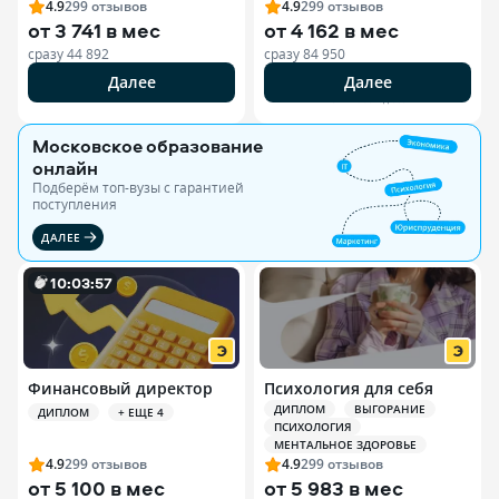
4.9
299
отзывов
4.9
299
отзывов
от
3 741 в мес
от
4 162 в мес
сразу
44 892
сразу
84 950
Далее
Далее
РЕКЛАМА ООО «ЭДЮСОН»
Московское образование
онлайн
Подберём топ-вузы c гарантией
поступления
ДАЛЕЕ
10
:
0
3
:
55
Финансовый директор
Психология для себя
ДИПЛОМ
ВЫГОРАНИЕ
ДИПЛОМ
+ ЕЩЕ 4
ПСИХОЛОГИЯ
МЕНТАЛЬНОЕ ЗДОРОВЬЕ
4.9
299
отзывов
4.9
299
отзывов
от
5 100 в мес
от
5 983 в мес