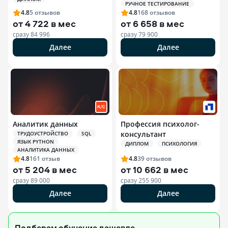
РУЧНОЕ ТЕСТИРОВАНИЕ
4.8
5
отзывов
4.8
168
отзывов
от
4 722 в мес
от
6 658 в мес
сразу
84 996
сразу
79 900
Далее
Далее
Аналитик данных
Профессия психолог-
консультант
ТРУДОУСТРОЙСТВО
SQL
ЯЗЫК PYTHON
ДИПЛОМ
ПСИХОЛОГИЯ
АНАЛИТИКА ДАННЫХ
4.8
161
отзыв
4.8
39
отзывов
от
5 204 в мес
от
10 662 в мес
сразу
89 000
сразу
255 900
Далее
Далее
Подберем обучение
дешевле