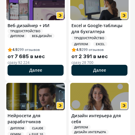
Веб-дизайнер + ИИ
Excel и Google-таблицы
для бухгалтера
ТРУДОУСТРОЙСТВО
ДИПЛОМ
ВЕБ-ДИЗАЙН
ТРУДОУСТРОЙСТВО
ДИПЛОМ
EXCEL
4.9
299
отзывов
4.9
299
отзывов
от
7 685 в мес
от
2 391 в мес
сразу
92 224
сразу
28 700
Далее
Далее
Нейросети для
Дизайн интерьера для
разработчиков
себя
ДИПЛОМ
ДИПЛОМ
CLAUDE
ДИЗАЙН ИНТЕРЬЕРА
GEMINI
+ ЕЩЕ 10