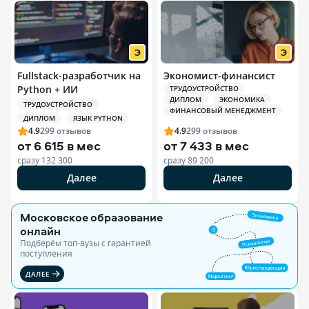
Fullstack-разработчик на
Экономист-финансист
Python + ИИ
ТРУДОУСТРОЙСТВО
ДИПЛОМ
ЭКОНОМИКА
ТРУДОУСТРОЙСТВО
ФИНАНСОВЫЙ МЕНЕДЖМЕНТ
ДИПЛОМ
ЯЗЫК PYTHON
4.9
299
отзывов
4.9
299
отзывов
от
6 615 в мес
от
7 433 в мес
сразу
132 300
сразу
89 200
Далее
Далее
Московское образование
онлайн
Подберём топ-вузы c гарантией
поступления
ДАЛЕЕ