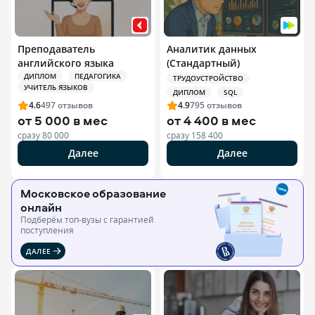
Преподаватель
Аналитик данных
английского языка
(Стандартный)
ДИПЛОМ
ПЕДАГОГИКА
ТРУДОУСТРОЙСТВО
УЧИТЕЛЬ ЯЗЫКОВ
ДИПЛОМ
SQL
4.6
497
отзывов
4.9
795
отзывов
от
5 000 в мес
от
4 400 в мес
сразу
80 000
сразу
158 400
Далее
Далее
Московское образование
онлайн
Подберём топ-вузы c гарантией
поступления
ДАЛЕЕ