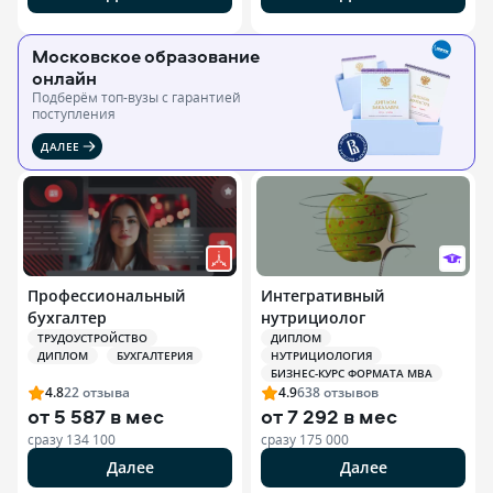
Московское образование
онлайн
Подберём топ-вузы c гарантией
поступления
ДАЛЕЕ
Профессиональный
Интегративный
бухгалтер
нутрициолог
ТРУДОУСТРОЙСТВО
ДИПЛОМ
ДИПЛОМ
БУХГАЛТЕРИЯ
НУТРИЦИОЛОГИЯ
БИЗНЕС-КУРС ФОРМАТА MBA
4.8
22
отзыва
4.9
638
отзывов
от
5 587 в мес
от
7 292 в мес
сразу
134 100
сразу
175 000
Далее
Далее