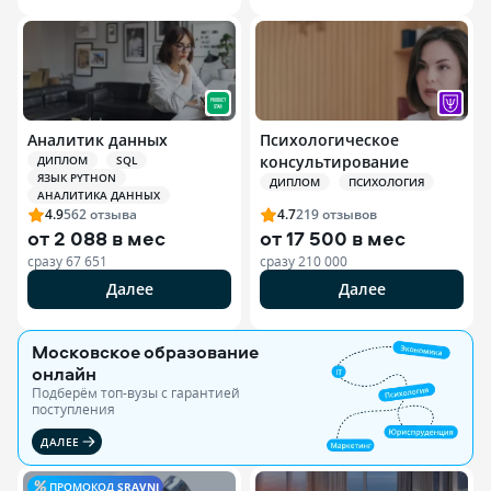
Аналитик данных
Психологическое
консультирование
ДИПЛОМ
SQL
ЯЗЫК PYTHON
ДИПЛОМ
ПСИХОЛОГИЯ
АНАЛИТИКА ДАННЫХ
4.9
562
отзыва
4.7
219
отзывов
от
2 088 в мес
от
17 500 в мес
сразу
67 651
сразу
210 000
Далее
Далее
Московское образование
онлайн
Подберём топ-вузы c гарантией
поступления
ДАЛЕЕ
ПРОМОКОД
SRAVNI