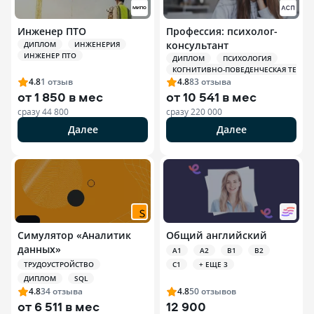
Инженер ПТО
Профессия: психолог-
консультант
ДИПЛОМ
ИНЖЕНЕРИЯ
ИНЖЕНЕР ПТО
ДИПЛОМ
ПСИХОЛОГИЯ
КОГНИТИВНО-ПОВЕДЕНЧЕСКАЯ ТЕРАПИЯ
4.8
1
отзыв
4.8
83
отзыва
от
1 850 в мес
от
10 541 в мес
сразу
44 800
сразу
220 000
Далее
Далее
Симулятор «Аналитик
Общий английский
данных»
A1
A2
B1
B2
ТРУДОУСТРОЙСТВО
C1
+ ЕЩЕ 3
ДИПЛОМ
SQL
4.8
34
отзыва
4.8
50
отзывов
от
6 511 в мес
12 900