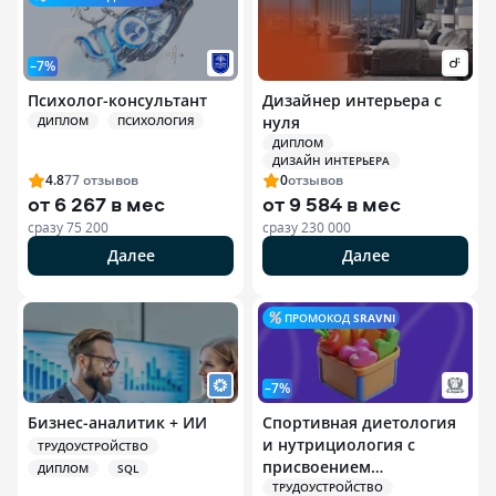
–7%
Психолог-консультант
Дизайнер интерьера с
нуля
ДИПЛОМ
ПСИХОЛОГИЯ
ДИПЛОМ
ДИЗАЙН ИНТЕРЬЕРА
4.8
77
отзывов
0
отзывов
от
6 267 в мес
от
9 584 в мес
сразу
75 200
сразу
230 000
Далее
Далее
ПРОМОКОД
SRAVNI
–7%
Бизнес-аналитик + ИИ
Спортивная диетология
и нутрициология с
ТРУДОУСТРОЙСТВО
присвоением
ДИПЛОМ
SQL
квалификации
ТРУДОУСТРОЙСТВО