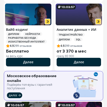
10
:
0
3
:
55
Вайб-кодинг
Аналитик данных + ИИ
ДИПЛОМ
НЕЙРОСЕТИ
ТРУДОУСТРОЙСТВО
РАЗРАБОТКА БЕЗ КОДА
ДИПЛОМ
SQL
ИСКУССТВЕННЫЙ ИНТЕЛЛЕКТ
4.9
299
отзывов
4.9
299
отзывов
Бесплатно
от
3 370 в мес
за весь курс
сразу
80 900
Далее
Далее
РЕКЛАМА ООО «ЭДЮСОН»
Московское образование
онлайн
Подберём топ-вузы c гарантией
поступления
ДАЛЕЕ
10
:
0
3
:
55
10
:
0
3
:
55