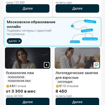
сразу
125 000
за весь курс
Далее
Далее
Московское образование
онлайн
Подберём топ-вузы c гарантией
поступления
ДАЛЕЕ
Психология лжи
Логопедические занятия
для взрослых
ПСИХОЛОГИЯ
ПСИХОЛОГИЯ ЛЖИ
ЛОГОПЕДИЯ
4.8
41
отзыв
0
118
отзывов
от
3 300 в мес
8 450
сразу
40 000
за весь курс
Далее
Далее