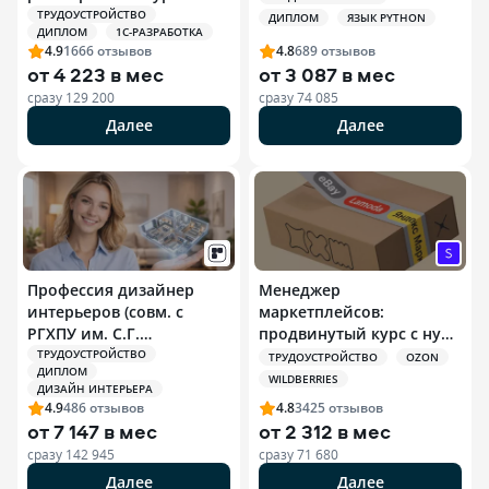
ТРУДОУСТРОЙСТВО
ДИПЛОМ
ЯЗЫК PYTHON
ДИПЛОМ
1С-РАЗРАБОТКА
4.9
1666
отзывов
4.8
689
отзывов
от
4 223 в мес
от
3 087 в мес
сразу
129 200
сразу
74 085
Далее
Далее
Профессия дизайнер
Менеджер
интерьеров (совм. с
маркетплейсов:
РГХПУ им. С.Г.
продвинутый курс с нуля
Строганова)
+ ИИ
ТРУДОУСТРОЙСТВО
ТРУДОУСТРОЙСТВО
OZON
ДИПЛОМ
WILDBERRIES
ДИЗАЙН ИНТЕРЬЕРА
4.9
486
отзывов
4.8
3425
отзывов
от
7 147 в мес
от
2 312 в мес
сразу
142 945
сразу
71 680
Далее
Далее