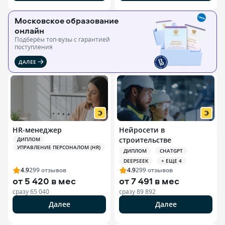
Московское образование
онлайн
Подберём топ-вузы c гарантией
поступления
ДАЛЕЕ
HR-менеджер
Нейросети в
строительстве
ДИПЛОМ
УПРАВЛЕНИЕ ПЕРСОНАЛОМ (HR)
ДИПЛОМ
CHATGPT
DEEPSEEK
+ ЕЩЕ 4
4.9
299
отзывов
4.9
299
отзывов
от
5 420 в мес
от
7 491 в мес
сразу
65 040
сразу
89 892
Далее
Далее