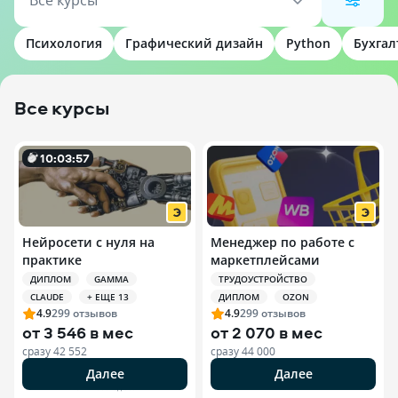
Все курсы
Психология
Графический дизайн
Python
Бухгал
Все курсы
10
:
0
3
:
55
Нейросети с нуля на
Менеджер по работе с
практике
маркетплейсами
ДИПЛОМ
GAMMA
ТРУДОУСТРОЙСТВО
CLAUDE
+ ЕЩЕ 13
ДИПЛОМ
OZON
4.9
299
отзывов
4.9
299
отзывов
от
3 546 в мес
от
2 070 в мес
сразу
42 552
сразу
44 000
Далее
Далее
РЕКЛАМА ООО «ЭДЮСОН»