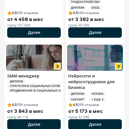
ТРУДОУСТРОЙСТВО
ДИПЛОМ
EXCEL
4.9
299
отзывов
4.9
299
отзывов
от
4 458 в мес
от
3 382 в мес
сразу
107 008
сразу
40 590
Далее
Далее
SMM-менеджер
Нейросети и
нейросотрудники для
ДИПЛОМ
СТРАТЕГИЯ В СОЦИАЛЬНЫХ СЕТЯХ (SMM)
бизнеса
ПРОДВИЖЕНИЕ В СОЦИАЛЬНЫХ СЕТЯХ (SMM)
ДИПЛОМ
HEYGEN
CHATGPT
+ ЕЩЕ 4
4.9
299
отзывов
4.9
299
отзывов
от
3 843 в мес
от
5 173 в мес
сразу
46 116
сразу
62 086
Далее
Далее