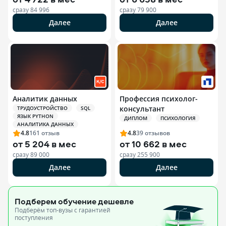
сразу
84 996
сразу
79 900
Далее
Далее
Аналитик данных
Профессия психолог-
консультант
ТРУДОУСТРОЙСТВО
SQL
ЯЗЫК PYTHON
ДИПЛОМ
ПСИХОЛОГИЯ
АНАЛИТИКА ДАННЫХ
4.8
161
отзыв
4.8
39
отзывов
от
5 204 в мес
от
10 662 в мес
сразу
89 000
сразу
255 900
Далее
Далее
Подберем обучение
дешевле
Подберём топ-вузы c гарантией
поступления