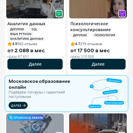
Аналитик данных
Психологическое
консультирование
ДИПЛОМ
SQL
ЯЗЫК PYTHON
ДИПЛОМ
ПСИХОЛОГИЯ
АНАЛИТИКА ДАННЫХ
4.9
562
отзыва
4.7
219
отзывов
от
2 088 в мес
от
17 500 в мес
сразу
67 651
сразу
210 000
Далее
Далее
Московское образование
онлайн
Подберём топ-вузы c гарантией
поступления
ДАЛЕЕ
ПРОМОКОД
SRAVNI