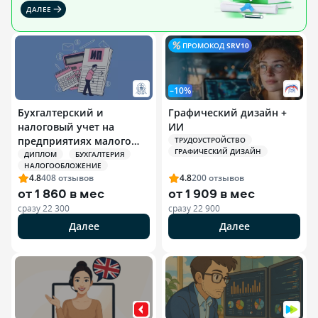
ДАЛЕЕ
ПРОМОКОД
SRV10
–10%
Бухгалтерский и
Графический дизайн +
налоговый учет на
ИИ
предприятиях малого
ТРУДОУСТРОЙСТВО
ГРАФИЧЕСКИЙ ДИЗАЙН
бизнеса и
ДИПЛОМ
БУХГАЛТЕРИЯ
НАЛОГООБЛОЖЕНИЕ
индивидуальных
4.8
408
отзывов
4.8
200
отзывов
предпринимателей (ИП)
от
1 860 в мес
от
1 909 в мес
сразу
22 300
сразу
22 900
Далее
Далее