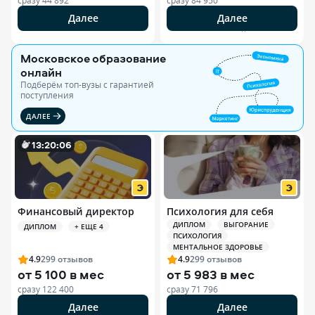
сразу
44 892
сразу
84 950
Далее
Далее
РЕКЛАМА ООО «ЭДЮСОН»
Московское образование
онлайн
Подберём топ-вузы c гарантией
поступления
ДАЛЕЕ
13
:
20
:
0
4
Финансовый директор
Психология для себя
ДИПЛОМ
ВЫГОРАНИЕ
ДИПЛОМ
+ ЕЩЕ 4
ПСИХОЛОГИЯ
МЕНТАЛЬНОЕ ЗДОРОВЬЕ
4.9
299
отзывов
4.9
299
отзывов
от
5 100 в мес
от
5 983 в мес
сразу
122 400
сразу
71 796
Далее
Далее