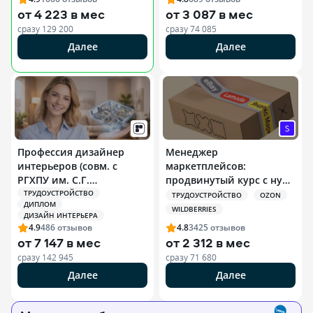
от
4 223 в мес
от
3 087 в мес
сразу
129 200
сразу
74 085
Далее
Далее
РЕКЛАМА ООО «НЕТОЛОГИЯ». ERID 2W5ZFHHOXEC
Профессия дизайнер
Менеджер
интерьеров (совм. с
маркетплейсов:
РГХПУ им. С.Г.
продвинутый курс с нуля
Строганова)
+ ИИ
ТРУДОУСТРОЙСТВО
ТРУДОУСТРОЙСТВО
OZON
ДИПЛОМ
WILDBERRIES
ДИЗАЙН ИНТЕРЬЕРА
4.9
486
отзывов
4.8
3425
отзывов
от
7 147 в мес
от
2 312 в мес
сразу
142 945
сразу
71 680
Далее
Далее