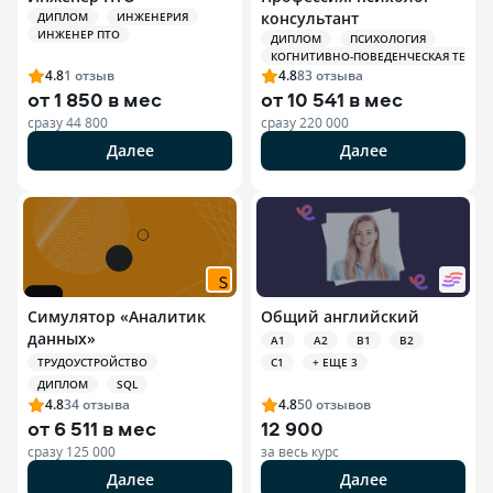
консультант
ДИПЛОМ
ИНЖЕНЕРИЯ
ИНЖЕНЕР ПТО
ДИПЛОМ
ПСИХОЛОГИЯ
КОГНИТИВНО-ПОВЕДЕНЧЕСКАЯ ТЕРАПИЯ
4.8
1
отзыв
4.8
83
отзыва
от
1 850 в мес
от
10 541 в мес
сразу
44 800
сразу
220 000
Далее
Далее
Симулятор «Аналитик
Общий английский
данных»
A1
A2
B1
B2
ТРУДОУСТРОЙСТВО
C1
+ ЕЩЕ 3
ДИПЛОМ
SQL
4.8
34
отзыва
4.8
50
отзывов
от
6 511 в мес
12 900
сразу
125 000
за весь курс
Далее
Далее