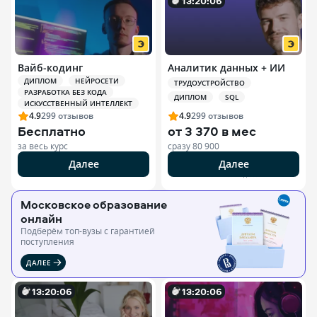
13
:
20
:
0
4
Вайб-кодинг
Аналитик данных + ИИ
ДИПЛОМ
НЕЙРОСЕТИ
ТРУДОУСТРОЙСТВО
РАЗРАБОТКА БЕЗ КОДА
ДИПЛОМ
SQL
ИСКУССТВЕННЫЙ ИНТЕЛЛЕКТ
4.9
299
отзывов
4.9
299
отзывов
Бесплатно
от
3 370 в мес
за весь курс
сразу
80 900
Далее
Далее
РЕКЛАМА ООО «ЭДЮСОН»
Московское образование
онлайн
Подберём топ-вузы c гарантией
поступления
ДАЛЕЕ
13
:
20
:
0
4
13
:
20
:
0
4