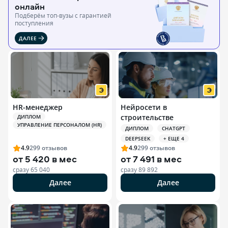
онлайн
Подберём топ-вузы c гарантией
поступления
ДАЛЕЕ
HR-менеджер
Нейросети в
строительстве
ДИПЛОМ
УПРАВЛЕНИЕ ПЕРСОНАЛОМ (HR)
ДИПЛОМ
CHATGPT
DEEPSEEK
+ ЕЩЕ 4
4.9
299
отзывов
4.9
299
отзывов
от
5 420 в мес
от
7 491 в мес
сразу
65 040
сразу
89 892
Далее
Далее