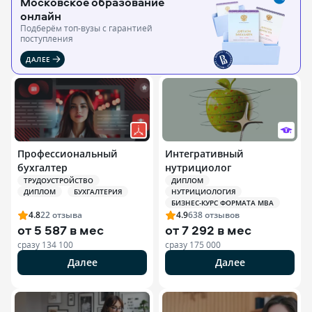
Московское образование
онлайн
Подберём топ-вузы c гарантией
поступления
ДАЛЕЕ
Профессиональный
Интегративный
бухгалтер
нутрициолог
ТРУДОУСТРОЙСТВО
ДИПЛОМ
ДИПЛОМ
БУХГАЛТЕРИЯ
НУТРИЦИОЛОГИЯ
БИЗНЕС-КУРС ФОРМАТА MBA
4.8
22
отзыва
4.9
638
отзывов
от
5 587 в мес
от
7 292 в мес
сразу
134 100
сразу
175 000
Далее
Далее