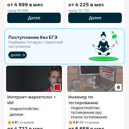
нутрициологии
от
4 999 в мес
от
4 225 в мес
сразу
89 999
сразу
50 700
Далее
Далее
Поступление без ЕГЭ
Подберём топ-вузы c гарантией
поступления
ДАЛЕЕ
Интернет-маркетолог +
Инженер по
ИИ
тестированию
ТРУДОУСТРОЙСТВО
ТРУДОУСТРОЙСТВО
ТЕСТИРОВАНИЕ (QA)
ДИПЛОМ
РУЧНОЕ ТЕСТИРОВАНИЕ
4.8
5
отзывов
4.8
168
отзывов
от
4 722 в мес
от
6 658 в мес