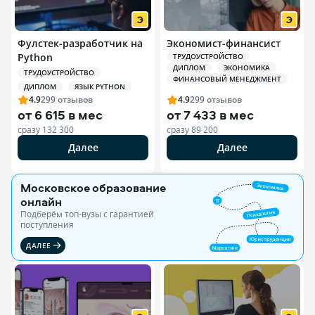
Фулстек-разработчик на
Экономист-финансист
Python
ТРУДОУСТРОЙСТВО
ДИПЛОМ
ЭКОНОМИКА
ТРУДОУСТРОЙСТВО
ФИНАНСОВЫЙ МЕНЕДЖМЕНТ
ДИПЛОМ
ЯЗЫК PYTHON
4.9
299
отзывов
4.9
299
отзывов
от
6 615 в мес
от
7 433 в мес
сразу
132 300
сразу
89 200
Далее
Далее
Московское образование
онлайн
Подберём топ-вузы c гарантией
поступления
ДАЛЕЕ