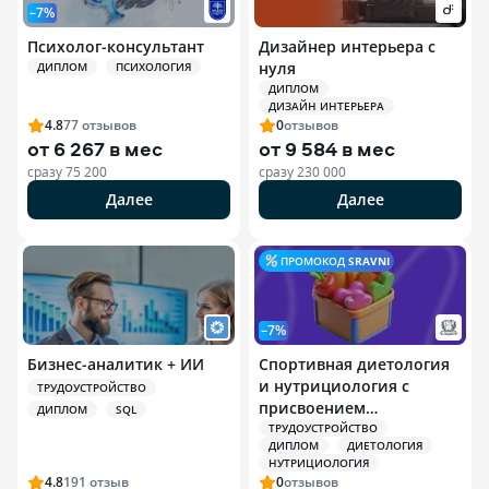
–7%
Психолог-консультант
Дизайнер интерьера с
нуля
ДИПЛОМ
ПСИХОЛОГИЯ
ДИПЛОМ
ДИЗАЙН ИНТЕРЬЕРА
4.8
77
отзывов
0
отзывов
от
6 267 в мес
от
9 584 в мес
сразу
75 200
сразу
230 000
Далее
Далее
ПРОМОКОД
SRAVNI
–7%
Бизнес-аналитик + ИИ
Спортивная диетология
и нутрициология с
ТРУДОУСТРОЙСТВО
присвоением
ДИПЛОМ
SQL
квалификации
ТРУДОУСТРОЙСТВО
ДИПЛОМ
ДИЕТОЛОГИЯ
Специалист по
НУТРИЦИОЛОГИЯ
спортивной
4.8
191
отзыв
0
отзывов