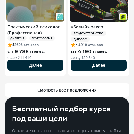
Практический психолог
«Белый» хакер
(Профессионал)
ТРУДОУСТРОЙСТВО
ДИПЛОМ
ПСИХОЛОГИЯ
ДИПЛОМ
5
3698
отзывов
4.6
910
отзывов
от
9 788 в мес
от
4 190 в мес
сразу
211 410
сразу
150 840
Далее
Далее
Смотреть все предложения
Бесплатный подбор курса
под ваши цели
Оставьте контакты — наши эксперты помогут найти