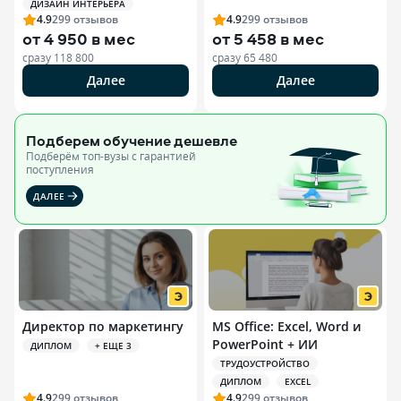
ДИЗАЙН ИНТЕРЬЕРА
4.9
299
отзывов
4.9
299
отзывов
от
4 950 в мес
от
5 458 в мес
сразу
118 800
сразу
65 480
Далее
Далее
Подберем обучение
дешевле
Подберём топ-вузы c гарантией
поступления
ДАЛЕЕ
Директор по маркетингу
MS Office: Excel, Word и
PowerPoint + ИИ
ДИПЛОМ
+ ЕЩЕ 3
ТРУДОУСТРОЙСТВО
ДИПЛОМ
EXCEL
4.9
299
отзывов
4.9
299
отзывов