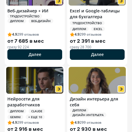
Веб-дизайнер + ИИ
Excel и Google-таблицы
для бухгалтера
ТРУДОУСТРОЙСТВО
ДИПЛОМ
ВЕБ-ДИЗАЙН
ТРУДОУСТРОЙСТВО
ДИПЛОМ
EXCEL
4.9
299
отзывов
4.9
299
отзывов
от
7 685 в мес
от
2 391 в мес
сразу
92 224
сразу
28 700
Далее
Далее
Нейросети для
Дизайн интерьера для
разработчиков
себя
ДИПЛОМ
ДИПЛОМ
CLAUDE
ДИЗАЙН ИНТЕРЬЕРА
GEMINI
+ ЕЩЕ 10
4.9
299
отзывов
4.9
299
отзывов
от
2 916 в мес
от
2 930 в мес