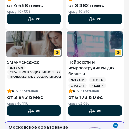
от
4 458 в мес
от
3 382 в мес
сразу
107 008
сразу
40 590
Далее
Далее
SMM-менеджер
Нейросети и
нейросотрудники для
ДИПЛОМ
СТРАТЕГИЯ В СОЦИАЛЬНЫХ СЕТЯХ (SMM)
бизнеса
ПРОДВИЖЕНИЕ В СОЦИАЛЬНЫХ СЕТЯХ (SMM)
ДИПЛОМ
HEYGEN
CHATGPT
+ ЕЩЕ 4
4.9
299
отзывов
4.9
299
отзывов
от
3 843 в мес
от
5 173 в мес
сразу
46 116
сразу
62 086
Далее
Далее
Московское образование