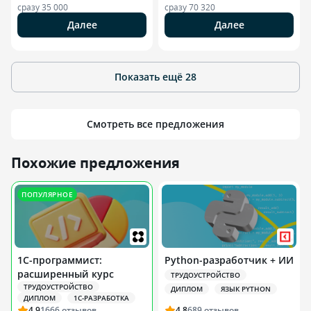
сразу
35 000
сразу
70 320
Далее
Далее
Показать ещё
28
Смотреть все предложения
Похожие предложения
ПОПУЛЯРНОЕ
1С-программист:
Python-разработчик + ИИ
расширенный курс
ТРУДОУСТРОЙСТВО
ТРУДОУСТРОЙСТВО
ДИПЛОМ
ЯЗЫК PYTHON
ДИПЛОМ
1С-РАЗРАБОТКА
4.9
1666
отзывов
4.8
689
отзывов