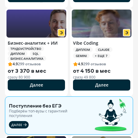
РЕКЛАМА ООО «ЭДЮСОН»
Бизнес-аналитик + ИИ
Vibe Coding
ТРУДОУСТРОЙСТВО
ДИПЛОМ
CLAUDE
ДИПЛОМ
SQL
GEMINI
+ ЕЩЕ 7
БИЗНЕС-АНАЛИТИКА
4.9
299
отзывов
4.9
299
отзывов
от
3 370 в мес
от
4 150 в мес
сразу
80 900
сразу
49 800
Далее
Далее
Поступление без ЕГЭ
Подберём топ-вузы c гарантией
поступления
ДАЛЕЕ