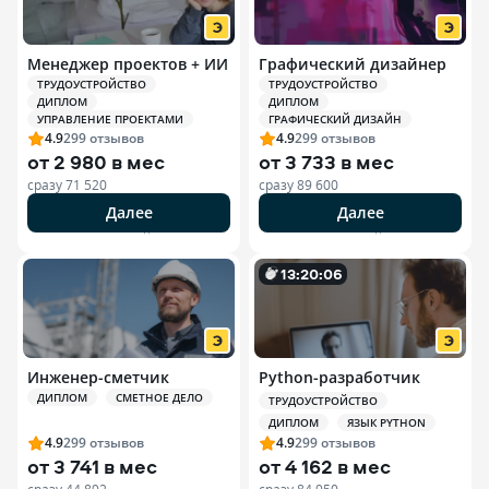
Менеджер проектов + ИИ
Графический дизайнер
ТРУДОУСТРОЙСТВО
ТРУДОУСТРОЙСТВО
ДИПЛОМ
ДИПЛОМ
УПРАВЛЕНИЕ ПРОЕКТАМИ
ГРАФИЧЕСКИЙ ДИЗАЙН
4.9
299
отзывов
4.9
299
отзывов
от
2 980 в мес
от
3 733 в мес
сразу
71 520
сразу
89 600
Далее
Далее
РЕКЛАМА ООО «ЭДЮСОН»
РЕКЛАМА ООО «ЭДЮСОН»
13
:
20
:
0
4
Инженер-сметчик
Python-разработчик
ДИПЛОМ
СМЕТНОЕ ДЕЛО
ТРУДОУСТРОЙСТВО
ДИПЛОМ
ЯЗЫК PYTHON
4.9
299
отзывов
4.9
299
отзывов
от
3 741 в мес
от
4 162 в мес