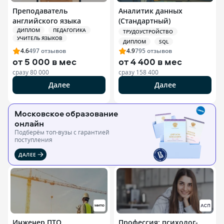
Преподаватель
Аналитик данных
английского языка
(Стандартный)
ДИПЛОМ
ПЕДАГОГИКА
ТРУДОУСТРОЙСТВО
УЧИТЕЛЬ ЯЗЫКОВ
ДИПЛОМ
SQL
4.6
497
отзывов
4.9
795
отзывов
от
5 000 в мес
от
4 400 в мес
сразу
80 000
сразу
158 400
Далее
Далее
Московское образование
онлайн
Подберём топ-вузы c гарантией
поступления
ДАЛЕЕ
Инженер ПТО
Профессия: психолог-