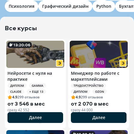
Психология
Графический дизайн
Python
Бухгал
Все курсы
13
:
20
:
0
4
Нейросети с нуля на
Менеджер по работе с
практике
маркетплейсами
ДИПЛОМ
GAMMA
ТРУДОУСТРОЙСТВО
CLAUDE
+ ЕЩЕ 13
ДИПЛОМ
OZON
4.9
299
отзывов
4.9
299
отзывов
от
3 546 в мес
от
2 070 в мес
сразу
42 552
сразу
44 000
Далее
Далее
РЕКЛАМА ООО «ЭДЮСОН»