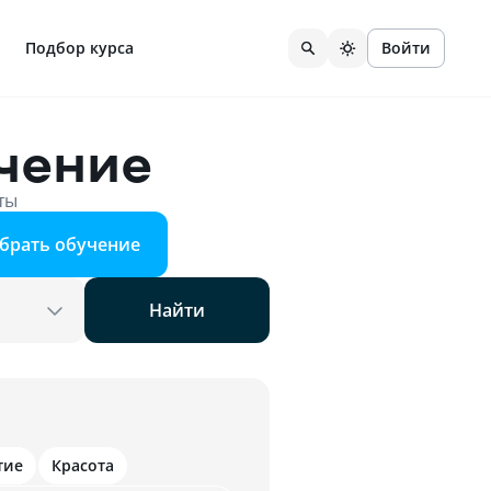
Подбор курса
Войти
чение
ты
брать обучение
Найти
тие
Красота