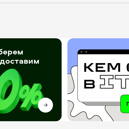
берем
едоставим