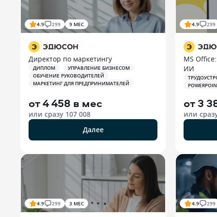
4.9
299
9 МЕС
4.9
299
Директор по маркетингу
MS Office:
ИИ
ДИПЛОМ
УПРАВЛЕНИЕ БИЗНЕСОМ
ОБУЧЕНИЕ РУКОВОДИТЕЛЕЙ
ТРУДОУСТР
МАРКЕТИНГ ДЛЯ ПРЕДПРИНИМАТЕЛЕЙ
POWERPOIN
от
4 458 в мес
от
3 3
или сразу
107 008
или сраз
Далее
4.9
299
3 МЕС
4.9
299