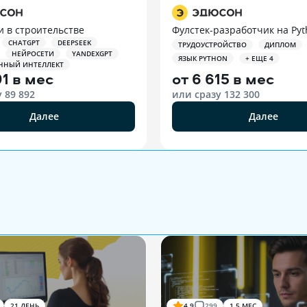
и в строительстве
Фулстек-разработчик на Py
CHATGPT
DEEPSEEK
ТРУДОУСТРОЙСТВО
ДИПЛОМ
НЕЙРОСЕТИ
YANDEXGPT
ЯЗЫК PYTHON
+ ЕЩЕ 4
ННЫЙ ИНТЕЛЛЕКТ
91 в мес
от
6 615 в мес
у
89 892
или сразу
132 300
Далее
Далее
21 ДЕНЬ
4.9
299
1.5 МЕС