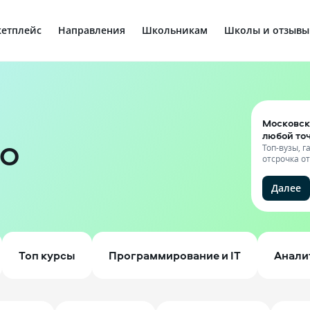
етплейс
Направления
Школьникам
Школы и отзывы
Московск
любой то
ТО
Топ-вузы, 
отсрочка о
Далее
Топ курсы
Программирование и IT
Анали