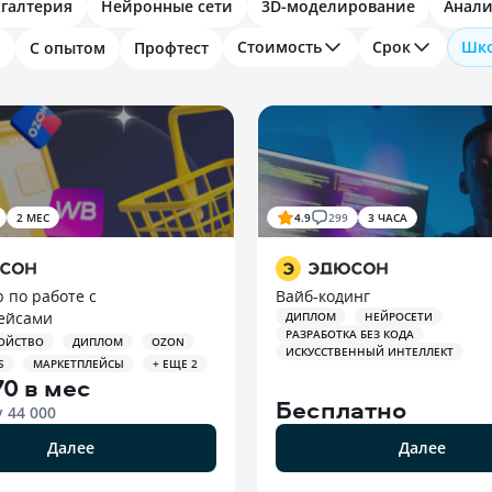
хгалтерия
Нейронные сети
3D-моделирование
Анали
Стоимость
Срок
Шк
и
С опытом
Профтест
2 МЕС
4.9
299
3 ЧАСА
 по работе с
Вайб-кодинг
ейсами
ДИПЛОМ
НЕЙРОСЕТИ
РАЗРАБОТКА БЕЗ КОДА
ОЙСТВО
ДИПЛОМ
OZON
ИСКУССТВЕННЫЙ ИНТЕЛЛЕКТ
S
МАРКЕТПЛЕЙСЫ
+ ЕЩЕ 2
70 в мес
Бесплатно
у
44 000
Далее
Далее