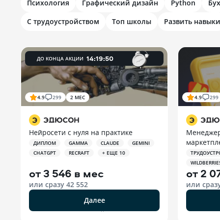
Психология
Графический дизайн
Python
Бу
С трудоустройством
Топ школы
Развить навык
14
:
19
:
49
ДО КОНЦА АКЦИИ
4.9
299
2 МЕС
4.9
299
Нейросети с нуля на практике
Менеджер
маркетпл
ДИПЛОМ
GAMMA
CLAUDE
GEMINI
CHATGPT
RECRAFT
+ ЕЩЕ 10
ТРУДОУСТР
WILDBERRIE
от
3 546 в мес
от
2 0
или сразу
42 552
или сраз
Далее
РЕКЛАМА ООО «ЭДЮСОН»