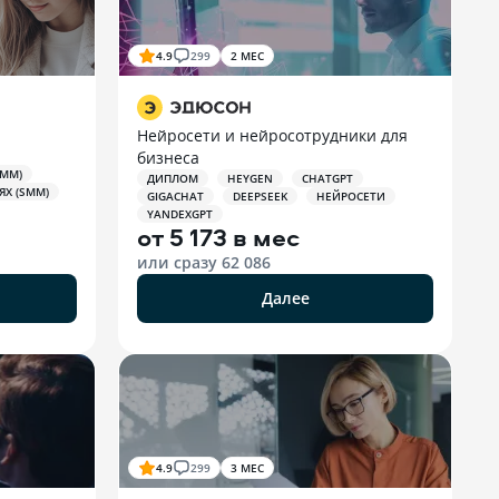
4.9
299
2 МЕС
Нейросети и нейросотрудники для
бизнеса
SMM)
ДИПЛОМ
HEYGEN
CHATGPT
Х (SMM)
GIGACHAT
DEEPSEEK
НЕЙРОСЕТИ
YANDEXGPT
от
5 173 в мес
или сразу
62 086
Далее
4.9
299
3 МЕС