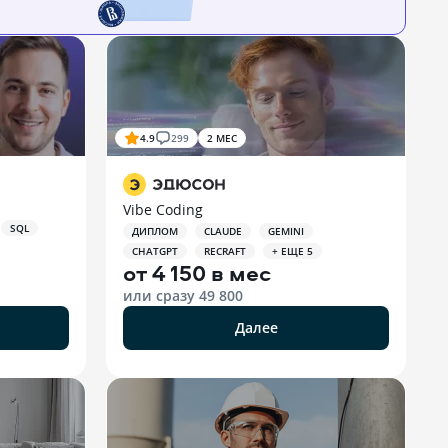
4.9
299
2 МЕС
Vibe Coding
SQL
ДИПЛОМ
CLAUDE
GEMINI
CHATGPT
RECRAFT
+ ЕЩЕ 5
от
4 150 в мес
или сразу
49 800
Далее