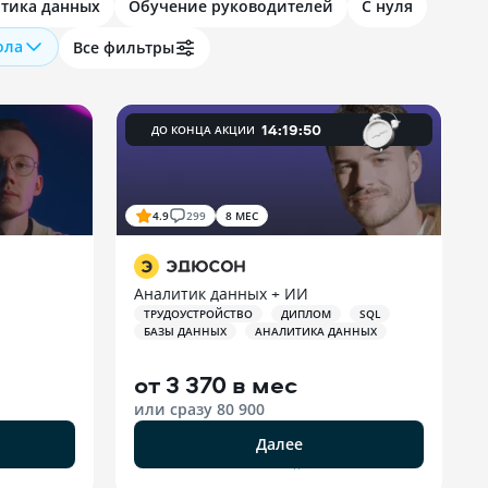
тика данных
Обучение руководителей
С нуля
ола
Все фильтры
14
:
19
:
49
ДО КОНЦА АКЦИИ
4.9
299
8 МЕС
Аналитик данных + ИИ
ТРУДОУСТРОЙСТВО
ДИПЛОМ
SQL
БАЗЫ ДАННЫХ
АНАЛИТИКА ДАННЫХ
от
3 370 в мес
или сразу
80 900
Далее
РЕКЛАМА ООО «ЭДЮСОН»