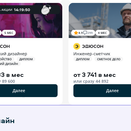
14
:
19
:
49
А АКЦИИ
5 МЕС
4.9
299
4 МЕС
кий дизайнер
Инженер-сметчик
ОЙСТВО
ДИПЛОМ
ДИПЛОМ
СМЕТНОЕ ДЕЛО
КИЙ ДИЗАЙН
33 в мес
от
3 741 в мес
у
89 600
или сразу
44 892
Далее
Далее
РЕКЛАМА ООО «ЭДЮСОН»
лайн