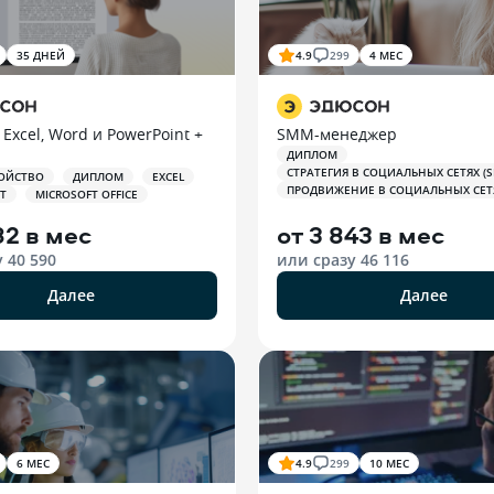
35 ДНЕЙ
4.9
299
4 МЕС
 Excel, Word и PowerPoint +
SMM-менеджер
ДИПЛОМ
СТРАТЕГИЯ В СОЦИАЛЬНЫХ СЕТЯХ (
ОЙСТВО
ДИПЛОМ
EXCEL
ПРОДВИЖЕНИЕ В СОЦИАЛЬНЫХ СЕТЯ
T
MICROSOFT OFFICE
82 в мес
от
3 843 в мес
у
40 590
или сразу
46 116
Далее
Далее
6 МЕС
4.9
299
10 МЕС