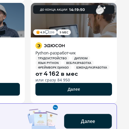
14
:
19
:
49
ДО КОНЦА АКЦИИ
4.9
299
9 МЕС
Python-разработчик
ТРУДОУСТРОЙСТВО
ДИПЛОМ
ЯЗЫК PYTHON
ВЕБ-РАЗРАБОТКА
ФРЕЙМВОРК DJANGO
БЭКЕНД-РАЗРАБОТКА
от
4 162 в мес
или сразу
84 950
Далее
РЕКЛАМА ООО «ЭДЮСОН»
Далее