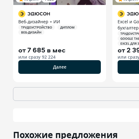
Веб-дизайнер + ИИ
Excel и G
бухгалтер
ТРУДОУСТРОЙСТВО
ДИПЛОМ
ВЕБ-ДИЗАЙН
ТРУДОУСТР
GOOGLE Т
EXCEL ДЛЯ
от
7 685 в мес
от
2 3
или сразу
92 224
или сраз
Далее
Похожие предложения