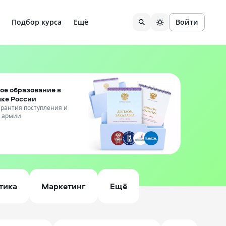
Подбор курса
Ещё
Войти
ое образование в
чке России
гарантия поступления и
т армии
тика
Маркетинг
Ещё