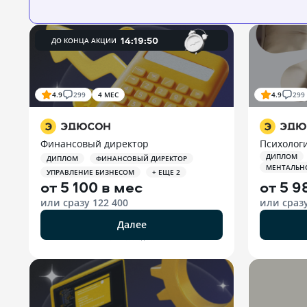
14
:
19
:
49
ДО КОНЦА АКЦИИ
4.9
299
4 МЕС
4.9
299
Финансовый директор
Психологи
ДИПЛОМ
ДИПЛОМ
ФИНАНСОВЫЙ ДИРЕКТОР
МЕНТАЛЬН
УПРАВЛЕНИЕ БИЗНЕСОМ
+ ЕЩЕ 2
от
5 100 в мес
от
5 9
или сразу
122 400
или сраз
Далее
РЕКЛАМА ООО «ЭДЮСОН»