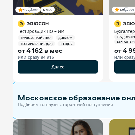
4.9
299
6 МЕС
4.9
299
Тестировщик ПО + ИИ
Бухгалтер
ТРУДОУСТР
ТРУДОУСТРОЙСТВО
ДИПЛОМ
БУХГАЛТЕР
ТЕСТИРОВАНИЕ (QA)
+ ЕЩЕ 2
от
4 162 в мес
от
4 9
или сразу
84 915
или сраз
Далее
Московское образование он
Подберём топ-вузы c гарантией поступления