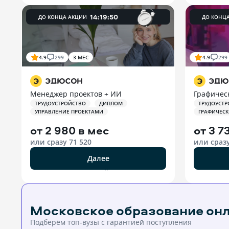
14
:
19
:
49
ДО КОНЦА АКЦИИ
ДО КОНЦ
4.9
299
3 МЕС
4.9
299
Менеджер проектов + ИИ
Графичес
ТРУДОУСТРОЙСТВО
ДИПЛОМ
ТРУДОУСТР
УПРАВЛЕНИЕ ПРОЕКТАМИ
ГРАФИЧЕС
от
2 980 в мес
от
3 7
или сразу
71 520
или сраз
Далее
РЕКЛАМА ООО «ЭДЮСОН»
Московское образование он
Подберём топ-вузы c гарантией поступления