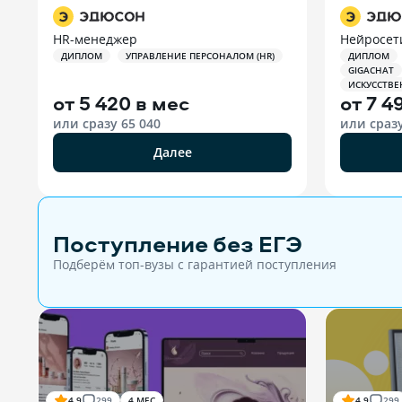
HR-менеджер
Нейросет
ДИПЛОМ
УПРАВЛЕНИЕ ПЕРСОНАЛОМ (HR)
ДИПЛОМ
GIGACHAT
ИСКУССТВЕ
от
5 420 в мес
от
7 4
или сразу
65 040
или сраз
Далее
Поступление без ЕГЭ
Подберём топ-вузы c гарантией поступления
4.9
299
4 МЕС
4.9
299