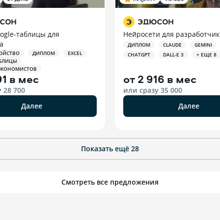
oogle-таблицы для
Нейросети для разработчик
а
ДИПЛОМ
CLAUDE
GEMINI
ОЙСТВО
ДИПЛОМ
EXCEL
CHATGPT
DALL-E 3
+ ЕЩЕ 8
АБЛИЦЫ
 ЭКОНОМИСТОВ
91 в мес
от
2 916 в мес
у
28 700
или сразу
35 000
Далее
Далее
Показать ещё
28
Смотреть все предложения