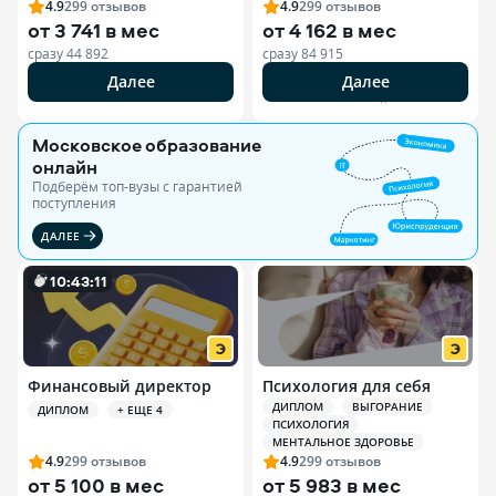
4.9
299
отзывов
4.9
299
отзывов
от
3 741 в мес
от
4 162 в мес
сразу
44 892
сразу
84 915
Далее
Далее
РЕКЛАМА ООО «ЭДЮСОН»
Московское образование
онлайн
Подберём топ-вузы c гарантией
поступления
ДАЛЕЕ
10
:
43
:
10
Финансовый директор
Психология для себя
ДИПЛОМ
ВЫГОРАНИЕ
ДИПЛОМ
+ ЕЩЕ 4
ПСИХОЛОГИЯ
МЕНТАЛЬНОЕ ЗДОРОВЬЕ
4.9
299
отзывов
4.9
299
отзывов
от
5 100 в мес
от
5 983 в мес