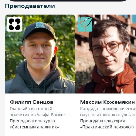
Преподаватели
Филипп Сенцов
Максим Кожемякин
Главный системный
Кандидат психологически
аналитик в «Альфа-Банке» в
наук, психолог-консультант
«Нетология»
Преподаватель курса
доцент в «Smart»
Преподаватель курса
«Системный аналитик»
«Практический психолог»