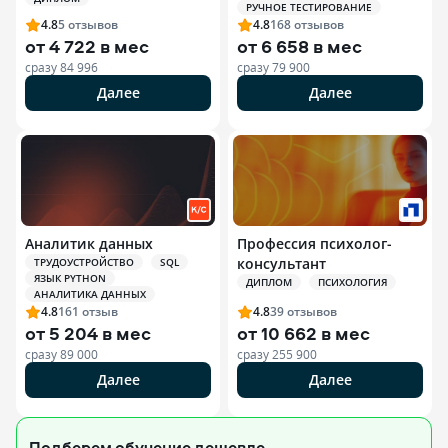
РУЧНОЕ ТЕСТИРОВАНИЕ
4.8
5
отзывов
4.8
168
отзывов
от
4 722 в мес
от
6 658 в мес
сразу
84 996
сразу
79 900
Далее
Далее
Аналитик данных
Профессия психолог-
консультант
ТРУДОУСТРОЙСТВО
SQL
ЯЗЫК PYTHON
ДИПЛОМ
ПСИХОЛОГИЯ
АНАЛИТИКА ДАННЫХ
4.8
161
отзыв
4.8
39
отзывов
от
5 204 в мес
от
10 662 в мес
сразу
89 000
сразу
255 900
Далее
Далее
Подберем обучение
дешевле