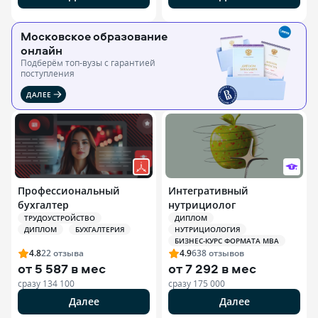
Московское образование
онлайн
Подберём топ-вузы c гарантией
поступления
ДАЛЕЕ
Профессиональный
Интегративный
бухгалтер
нутрициолог
ТРУДОУСТРОЙСТВО
ДИПЛОМ
ДИПЛОМ
БУХГАЛТЕРИЯ
НУТРИЦИОЛОГИЯ
БИЗНЕС-КУРС ФОРМАТА MBA
4.8
22
отзыва
4.9
638
отзывов
от
5 587 в мес
от
7 292 в мес
сразу
134 100
сразу
175 000
Далее
Далее