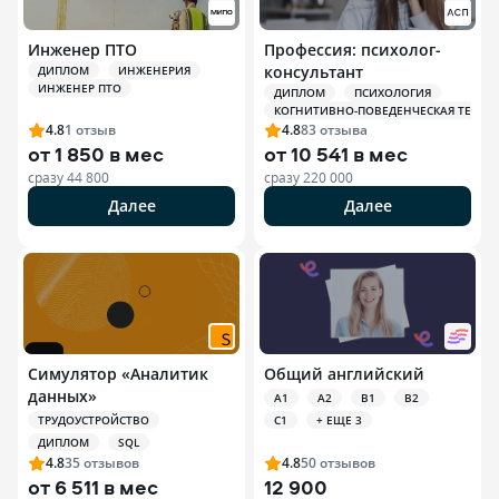
Инженер ПТО
Профессия: психолог-
консультант
ДИПЛОМ
ИНЖЕНЕРИЯ
ИНЖЕНЕР ПТО
ДИПЛОМ
ПСИХОЛОГИЯ
КОГНИТИВНО-ПОВЕДЕНЧЕСКАЯ ТЕРАПИЯ
4.8
1
отзыв
4.8
83
отзыва
от
1 850 в мес
от
10 541 в мес
сразу
44 800
сразу
220 000
Далее
Далее
Симулятор «Аналитик
Общий английский
данных»
A1
A2
B1
B2
ТРУДОУСТРОЙСТВО
C1
+ ЕЩЕ 3
ДИПЛОМ
SQL
4.8
35
отзывов
4.8
50
отзывов
от
6 511 в мес
12 900