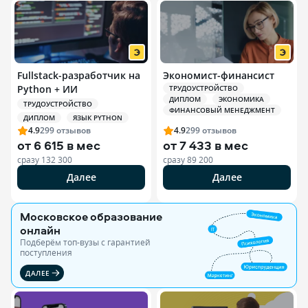
Fullstack-разработчик на
Экономист-финансист
Python + ИИ
ТРУДОУСТРОЙСТВО
ДИПЛОМ
ЭКОНОМИКА
ТРУДОУСТРОЙСТВО
ФИНАНСОВЫЙ МЕНЕДЖМЕНТ
ДИПЛОМ
ЯЗЫК PYTHON
4.9
299
отзывов
4.9
299
отзывов
от
6 615 в мес
от
7 433 в мес
сразу
132 300
сразу
89 200
Далее
Далее
Московское образование
онлайн
Подберём топ-вузы c гарантией
поступления
ДАЛЕЕ