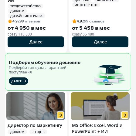
ИИ
ДИПЛОМ
ИНЖЕНЕРИЯ
ИНЖЕНЕР ПТО
ТРУДОУСТРОЙСТВО
ДИПЛОМ
ДИЗАЙН ИНТЕРЬЕРА
4.9
299
отзывов
4.9
299
отзывов
от
4 950 в мес
от
5 458 в мес
сразу
118 800
сразу
65 480
Далее
Далее
Подберем обучение
дешевле
Подберём топ-вузы c гарантией
поступления
ДАЛЕЕ
Директор по маркетингу
MS Office: Excel, Word и
PowerPoint + ИИ
ДИПЛОМ
+ ЕЩЕ 3