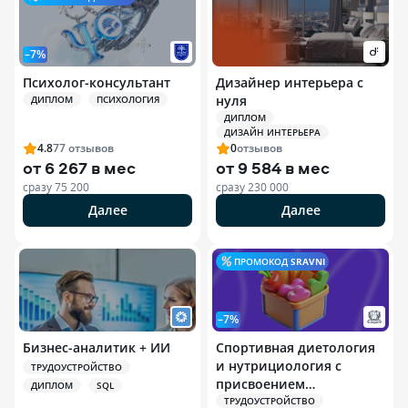
–7%
Психолог-консультант
Дизайнер интерьера с
нуля
ДИПЛОМ
ПСИХОЛОГИЯ
ДИПЛОМ
ДИЗАЙН ИНТЕРЬЕРА
4.8
77
отзывов
0
отзывов
от
6 267 в мес
от
9 584 в мес
сразу
75 200
сразу
230 000
Далее
Далее
ПРОМОКОД
SRAVNI
–7%
Бизнес-аналитик + ИИ
Спортивная диетология
и нутрициология с
ТРУДОУСТРОЙСТВО
присвоением
ДИПЛОМ
SQL
квалификации
ТРУДОУСТРОЙСТВО