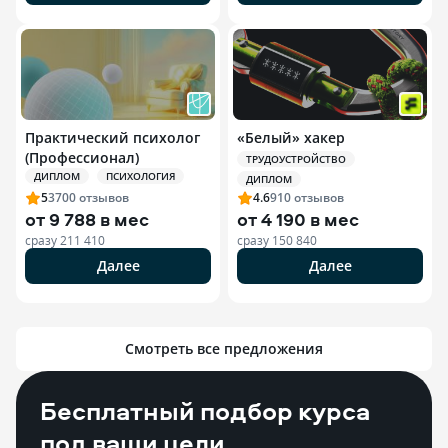
Практический психолог
«Белый» хакер
(Профессионал)
ТРУДОУСТРОЙСТВО
ДИПЛОМ
ПСИХОЛОГИЯ
ДИПЛОМ
5
3700
отзывов
4.6
910
отзывов
от
9 788 в мес
от
4 190 в мес
сразу
211 410
сразу
150 840
Далее
Далее
Смотреть все предложения
Бесплатный подбор курса
под ваши цели