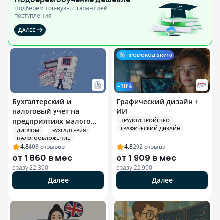
Подберём топ-вузы c гарантией
поступления
ДАЛЕЕ
ПРОМОКОД
SRV10
–10%
Бухгалтерский и
Графический дизайн +
налоговый учет на
ИИ
предприятиях малого
ТРУДОУСТРОЙСТВО
ГРАФИЧЕСКИЙ ДИЗАЙН
бизнеса и
ДИПЛОМ
БУХГАЛТЕРИЯ
НАЛОГООБЛОЖЕНИЕ
индивидуальных
4.8
408
отзывов
4.8
202
отзыва
предпринимателей (ИП)
от
1 860 в мес
от
1 909 в мес
сразу
22 300
сразу
22 900
Далее
Далее