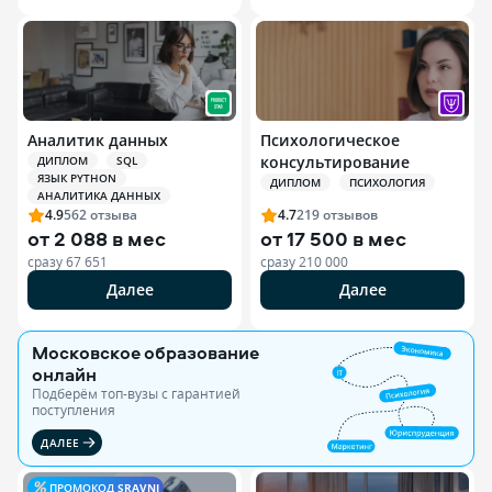
Аналитик данных
Психологическое
консультирование
ДИПЛОМ
SQL
ЯЗЫК PYTHON
ДИПЛОМ
ПСИХОЛОГИЯ
АНАЛИТИКА ДАННЫХ
4.9
562
отзыва
4.7
219
отзывов
от
2 088 в мес
от
17 500 в мес
сразу
67 651
сразу
210 000
Далее
Далее
Московское образование
онлайн
Подберём топ-вузы c гарантией
поступления
ДАЛЕЕ
ПРОМОКОД
SRAVNI