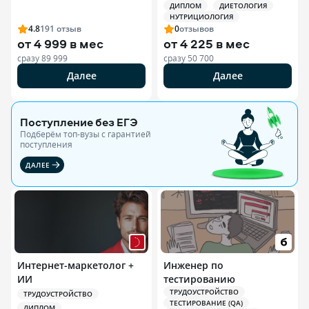
ДИПЛОМ
ДИЕТОЛОГИЯ
Специалист по
НУТРИЦИОЛОГИЯ
спортивной
4.8
191
отзыв
0
отзывов
нутрициологии
от
4 999 в мес
от
4 225 в мес
сразу
89 999
сразу
50 700
Далее
Далее
Поступление без ЕГЭ
Подберём топ-вузы c гарантией
поступления
ДАЛЕЕ
Интернет-маркетолог +
Инженер по
ИИ
тестированию
ТРУДОУСТРОЙСТВО
ТРУДОУСТРОЙСТВО
ТЕСТИРОВАНИЕ (QA)
ДИПЛОМ