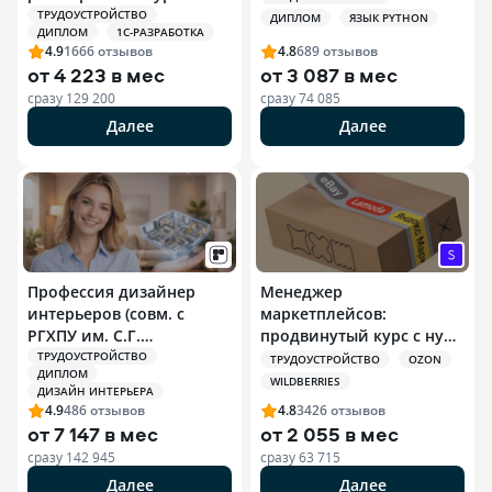
ТРУДОУСТРОЙСТВО
ДИПЛОМ
ЯЗЫК PYTHON
ДИПЛОМ
1С-РАЗРАБОТКА
4.9
1666
отзывов
4.8
689
отзывов
от
4 223 в мес
от
3 087 в мес
сразу
129 200
сразу
74 085
Далее
Далее
Профессия дизайнер
Менеджер
интерьеров (совм. с
маркетплейсов:
РГХПУ им. С.Г.
продвинутый курс с нуля
Строганова)
+ ИИ
ТРУДОУСТРОЙСТВО
ТРУДОУСТРОЙСТВО
OZON
ДИПЛОМ
WILDBERRIES
ДИЗАЙН ИНТЕРЬЕРА
4.9
486
отзывов
4.8
3426
отзывов
от
7 147 в мес
от
2 055 в мес
сразу
142 945
сразу
63 715
Далее
Далее