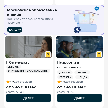
Московское образование
онлайн
Подберём топ-вузы c гарантией
поступления
ДАЛЕЕ
HR-менеджер
Нейросети в
строительстве
ДИПЛОМ
УПРАВЛЕНИЕ ПЕРСОНАЛОМ (HR)
ДИПЛОМ
CHATGPT
DEEPSEEK
+ ЕЩЕ 4
4.9
299
отзывов
4.9
299
отзывов
от
5 420 в мес
от
7 491 в мес
сразу
65 040
сразу
89 892
Далее
Далее