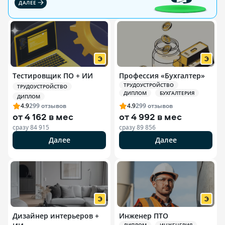
ДАЛЕЕ
Тестировщик ПО + ИИ
Профессия «Бухгалтер»
ТРУДОУСТРОЙСТВО
ТРУДОУСТРОЙСТВО
ДИПЛОМ
БУХГАЛТЕРИЯ
ДИПЛОМ
4.9
299
отзывов
4.9
299
отзывов
от
4 162 в мес
от
4 992 в мес
сразу
84 915
сразу
89 856
Далее
Далее
Дизайнер интерьеров +
Инженер ПТО