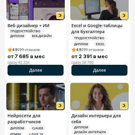
Веб-дизайнер + ИИ
Excel и Google-таблицы
для бухгалтера
ТРУДОУСТРОЙСТВО
ДИПЛОМ
ВЕБ-ДИЗАЙН
ТРУДОУСТРОЙСТВО
ДИПЛОМ
EXCEL
4.9
299
отзывов
4.9
299
отзывов
от
7 685 в мес
от
2 391 в мес
сразу
92 224
сразу
28 700
Далее
Далее
Нейросети для
Дизайн интерьера для
разработчиков
себя
ДИПЛОМ
ДИПЛОМ
CLAUDE
ДИЗАЙН ИНТЕРЬЕРА
GEMINI
+ ЕЩЕ 10