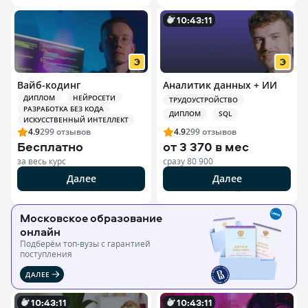
10
:
43
:
10
Вайб-кодинг
Аналитик данных + ИИ
ДИПЛОМ
НЕЙРОСЕТИ
ТРУДОУСТРОЙСТВО
РАЗРАБОТКА БЕЗ КОДА
ДИПЛОМ
SQL
ИСКУССТВЕННЫЙ ИНТЕЛЛЕКТ
4.9
299
отзывов
4.9
299
отзывов
Бесплатно
от
3 370 в мес
за весь курс
сразу
80 900
Далее
Далее
РЕКЛАМА ООО «ЭДЮСОН»
Московское образование
онлайн
Подберём топ-вузы c гарантией
поступления
ДАЛЕЕ
10
:
43
:
10
10
:
43
:
10