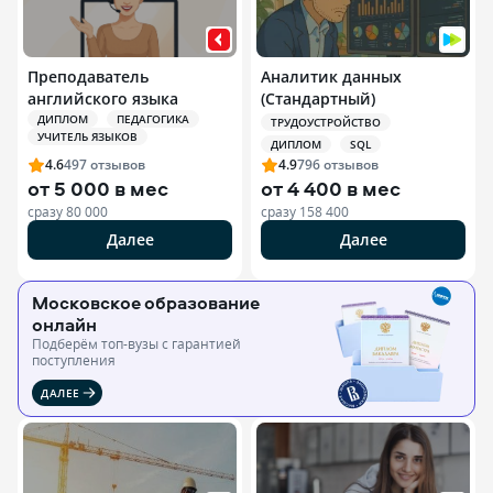
Преподаватель
Аналитик данных
английского языка
(Стандартный)
ДИПЛОМ
ПЕДАГОГИКА
ТРУДОУСТРОЙСТВО
УЧИТЕЛЬ ЯЗЫКОВ
ДИПЛОМ
SQL
4.6
497
отзывов
4.9
796
отзывов
от
5 000 в мес
от
4 400 в мес
сразу
80 000
сразу
158 400
Далее
Далее
Московское образование
онлайн
Подберём топ-вузы c гарантией
поступления
ДАЛЕЕ