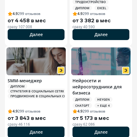
ТРУДОУСТРОЙСТВО
ДИПЛОМ
EXCEL
4.9
299
отзывов
4.9
299
отзывов
от
4 458 в мес
от
3 382 в мес
сразу
107 008
сразу
40 590
Далее
Далее
SMM-менеджер
Нейросети и
нейросотрудники для
ДИПЛОМ
СТРАТЕГИЯ В СОЦИАЛЬНЫХ СЕТЯХ (SMM)
бизнеса
ПРОДВИЖЕНИЕ В СОЦИАЛЬНЫХ СЕТЯХ (SMM)
ДИПЛОМ
HEYGEN
CHATGPT
+ ЕЩЕ 4
4.9
299
отзывов
4.9
299
отзывов
от
3 843 в мес
от
5 173 в мес
сразу
46 116
сразу
62 086
Далее
Далее