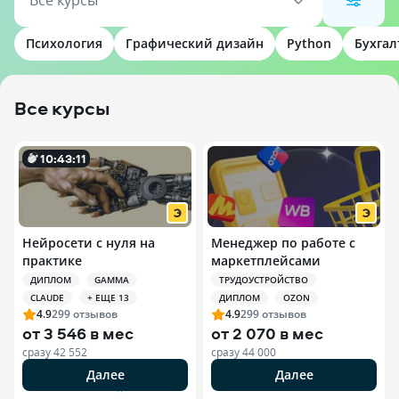
Все курсы
Психология
Графический дизайн
Python
Бухгал
Все курсы
10
:
43
:
10
Нейросети с нуля на
Менеджер по работе с
практике
маркетплейсами
ДИПЛОМ
GAMMA
ТРУДОУСТРОЙСТВО
CLAUDE
+ ЕЩЕ 13
ДИПЛОМ
OZON
4.9
299
отзывов
4.9
299
отзывов
от
3 546 в мес
от
2 070 в мес
сразу
42 552
сразу
44 000
Далее
Далее
РЕКЛАМА ООО «ЭДЮСОН»