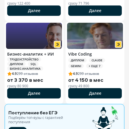
сразу
122 400
сразу
71 796
Далее
Далее
РЕКЛАМА ООО «ЭДЮСОН»
Бизнес-аналитик + ИИ
Vibe Coding
ТРУДОУСТРОЙСТВО
ДИПЛОМ
CLAUDE
ДИПЛОМ
SQL
GEMINI
+ ЕЩЕ 7
БИЗНЕС-АНАЛИТИКА
4.9
299
отзывов
4.9
299
отзывов
от
3 370 в мес
от
4 150 в мес
сразу
80 900
сразу
49 800
Далее
Далее
Поступление без ЕГЭ
Подберём топ-вузы c гарантией
поступления