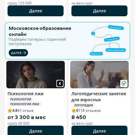
сразу
125 000
за весь курс
Далее
Далее
Московское образование
онлайн
Подберём топ-вузы c гарантией
поступления
ДАЛЕЕ
Психология лжи
Логопедические занятия
для взрослых
ПСИХОЛОГИЯ
ПСИХОЛОГИЯ ЛЖИ
ЛОГОПЕДИЯ
4.8
41
отзыв
0
118
отзывов
от
3 300 в мес
8 450
сразу
40 000
за весь курс
Далее
Далее