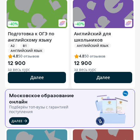
–40%
–40%
Подготовка к ОГЭ по
Английский для
английскому языку
школьников
A2
B1
АНГЛИЙСКИЙ ЯЗЫК
АНГЛИЙСКИЙ ЯЗЫК
4.8
50
отзывов
4.8
50
отзывов
12 900
12 900
за весь курс
за весь курс
Далее
Далее
Московское образование
онлайн
Подберём топ-вузы c гарантией
поступления
ДАЛЕЕ