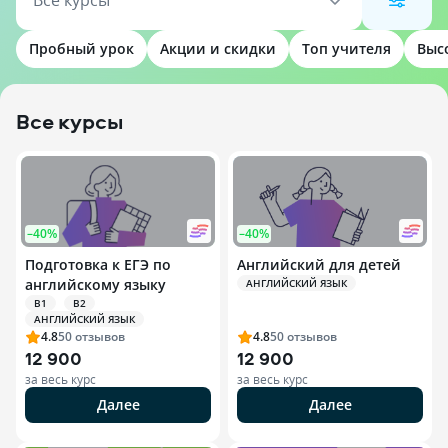
Все курсы
Пробный урок
Акции и скидки
Топ учителя
Выс
Все курсы
–40%
–40%
Подготовка к ЕГЭ по
Английский для детей
английскому языку
АНГЛИЙСКИЙ ЯЗЫК
B1
B2
АНГЛИЙСКИЙ ЯЗЫК
4.8
50
отзывов
4.8
50
отзывов
12 900
12 900
за весь курс
за весь курс
Далее
Далее