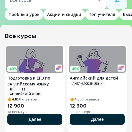
Все курсы
Пробный урок
Акции и скидки
Топ учителя
Выс
Все курсы
–40%
–40%
Подготовка к ЕГЭ по
Английский для детей
английскому языку
АНГЛИЙСКИЙ ЯЗЫК
B1
B2
АНГЛИЙСКИЙ ЯЗЫК
4.8
50
отзывов
4.8
50
отзывов
12 900
12 900
за весь курс
за весь курс
Далее
Далее