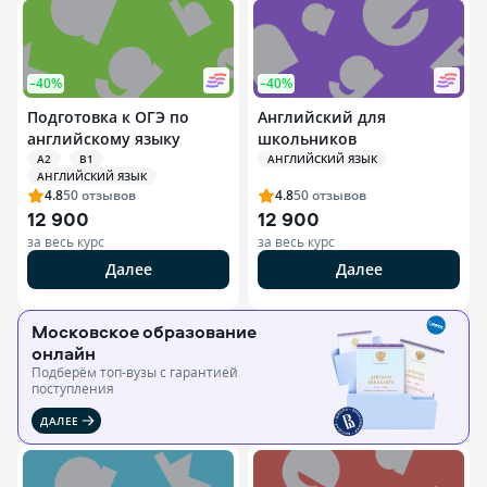
–40%
–40%
Подготовка к ОГЭ по
Английский для
английскому языку
школьников
A2
B1
АНГЛИЙСКИЙ ЯЗЫК
АНГЛИЙСКИЙ ЯЗЫК
4.8
50
отзывов
4.8
50
отзывов
12 900
12 900
за весь курс
за весь курс
Далее
Далее
Московское образование
онлайн
Подберём топ-вузы c гарантией
поступления
ДАЛЕЕ