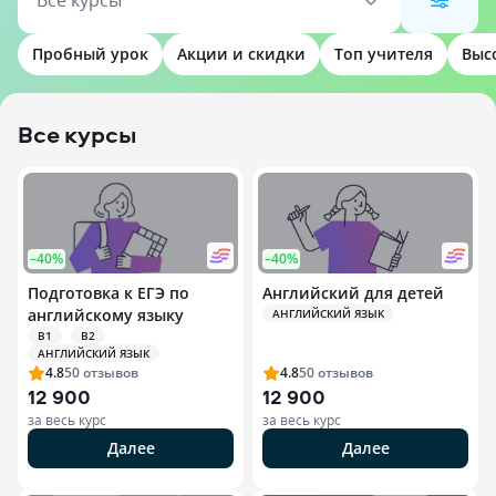
Все курсы
Пробный урок
Акции и скидки
Топ учителя
Выс
Все курсы
–40%
–40%
Подготовка к ЕГЭ по
Английский для детей
английскому языку
АНГЛИЙСКИЙ ЯЗЫК
B1
B2
АНГЛИЙСКИЙ ЯЗЫК
4.8
50
отзывов
4.8
50
отзывов
12 900
12 900
за весь курс
за весь курс
Далее
Далее