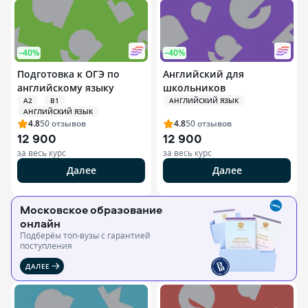
–40%
–40%
Подготовка к ОГЭ по
Английский для
английскому языку
школьников
A2
B1
АНГЛИЙСКИЙ ЯЗЫК
АНГЛИЙСКИЙ ЯЗЫК
4.8
50
отзывов
4.8
50
отзывов
12 900
12 900
за весь курс
за весь курс
Далее
Далее
Московское образование
онлайн
Подберём топ-вузы c гарантией
поступления
ДАЛЕЕ