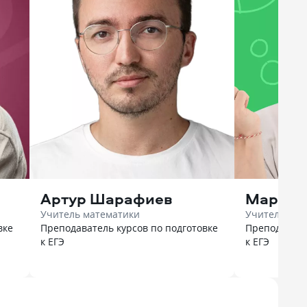
Артур Шарафиев
Марк Л
Учитель математики
Учитель био
вке
Преподаватель курсов по подготовке
Преподавате
к ЕГЭ
к ЕГЭ