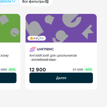
Школа
Все фильтры
4.8
50
скому
Английский для школьников
АНГЛИЙСКИЙ ЯЗЫК
12 900
 600
-
40
%
21 600
-
40
%
Далее