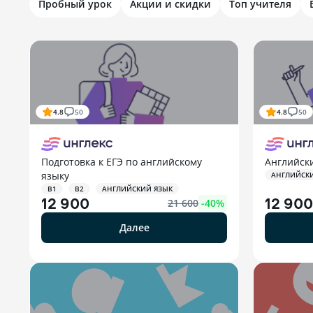
Пробный урок
Акции и скидки
Топ учителя
4.8
50
4.8
50
Подготовка к ЕГЭ по английскому
Английск
языку
АНГЛИЙСК
B1
B2
АНГЛИЙСКИЙ ЯЗЫК
12 900
12 900
21 600
-
40
%
Далее