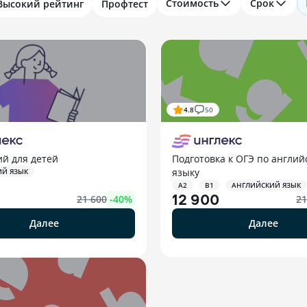
Стоимость
Срок
Высокий рейтинг
Профтест
4.8
50
ий для детей
Подготовка к ОГЭ по англий
языку
ИЙ ЯЗЫК
A2
B1
АНГЛИЙСКИЙ ЯЗЫК
12 900
21 600
-
40
%
21
Далее
Далее