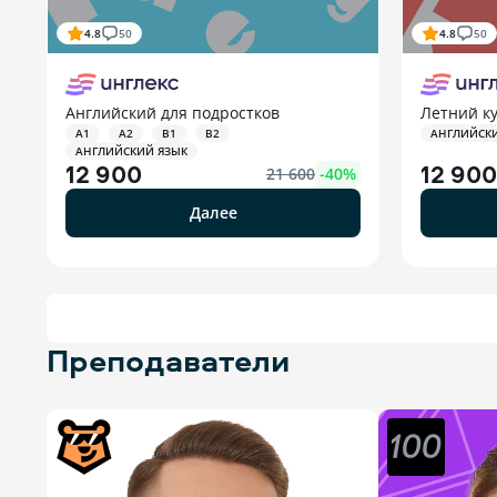
4.8
50
4.8
50
Английский для подростков
Летний ку
A1
A2
B1
B2
АНГЛИЙСК
АНГЛИЙСКИЙ ЯЗЫК
12 900
12 900
21 600
-
40
%
Далее
Преподаватели