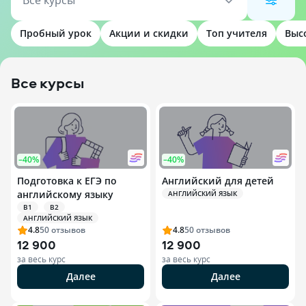
Все курсы
Пробный урок
Акции и скидки
Топ учителя
Выс
Все курсы
–40%
–40%
Подготовка к ЕГЭ по
Английский для детей
английскому языку
АНГЛИЙСКИЙ ЯЗЫК
B1
B2
АНГЛИЙСКИЙ ЯЗЫК
4.8
50
отзывов
4.8
50
отзывов
12 900
12 900
за весь курс
за весь курс
Далее
Далее