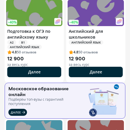
–40%
–40%
Подготовка к ОГЭ по
Английский для
английскому языку
школьников
A2
B1
АНГЛИЙСКИЙ ЯЗЫК
АНГЛИЙСКИЙ ЯЗЫК
4.8
50
отзывов
4.8
50
отзывов
12 900
12 900
за весь курс
за весь курс
Далее
Далее
Московское образование
онлайн
Подберём топ-вузы c гарантией
поступления
ДАЛЕЕ