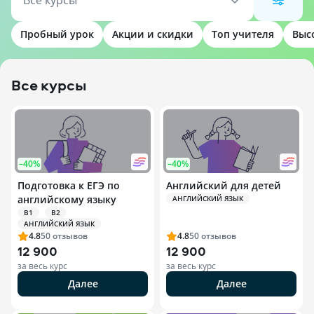
Все курсы
Пробный урок
Акции и скидки
Топ учителя
Выс
Все курсы
–40%
–40%
Подготовка к ЕГЭ по
Английский для детей
английскому языку
АНГЛИЙСКИЙ ЯЗЫК
B1
B2
АНГЛИЙСКИЙ ЯЗЫК
4.8
50
отзывов
4.8
50
отзывов
12 900
12 900
за весь курс
за весь курс
Далее
Далее