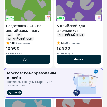
–40%
–40%
Подготовка к ОГЭ по
Английский для
английскому языку
школьников
A2
B1
АНГЛИЙСКИЙ ЯЗЫК
АНГЛИЙСКИЙ ЯЗЫК
4.8
50
отзывов
4.8
50
отзывов
12 900
12 900
за весь курс
за весь курс
Далее
Далее
Московское образование
онлайн
Подберём топ-вузы c гарантией
поступления
ДАЛЕЕ