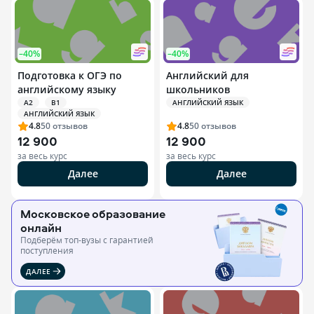
–40%
–40%
Подготовка к ОГЭ по
Английский для
английскому языку
школьников
A2
B1
АНГЛИЙСКИЙ ЯЗЫК
АНГЛИЙСКИЙ ЯЗЫК
4.8
50
отзывов
4.8
50
отзывов
12 900
12 900
за весь курс
за весь курс
Далее
Далее
Московское образование
онлайн
Подберём топ-вузы c гарантией
поступления
ДАЛЕЕ