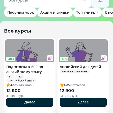
Все курсы
Пробный урок
Акции и скидки
Топ учителя
Выс
Все курсы
–40%
–40%
Подготовка к ЕГЭ по
Английский для детей
английскому языку
АНГЛИЙСКИЙ ЯЗЫК
B1
B2
АНГЛИЙСКИЙ ЯЗЫК
4.8
50
отзывов
4.8
50
отзывов
12 900
12 900
за весь курс
за весь курс
Далее
Далее