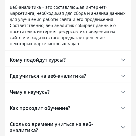
деелать за тебя задания. Резюме
продуктивность
по курсу: подходит
структурирован
Веб-аналитика – это составляющая интернет-
для МОТИВИРОВАННЫХ новичков
и преподаватели
маркетинга, необходимая для сбора и анализа данных
которые не любят воды и хотят
и дают качеств
для улучшения работы сайта и его продвижения.
реальную обратную связь,
связь. Защита д
Соответственно, веб-аналитик собирает данные о
а не просто посмотреть записанные
отличным фина
посетителях интернет-ресурсов, их поведении на
видео что-то как-то начать шарить
и мощным кейсо
сайте и исходя из этого предлагает решение
в аналитике.
рекомендую, но 
некоторых маркетинговых задач.
освободить граф
Кому подойдут курсы?
Где учиться на веб-аналитика?
Чему я научусь?
Как проходит обучение?
Сколько времени учиться на веб-
аналитика?