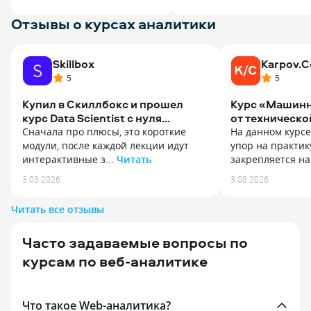
Отзывы о курсах аналитики
Skillbox
Karpov.C
5
5
Купил в Скиллбокс и прошел
Курс «Машинн
курс Data Scientist с нуля
от техническо
до джуна.
до создания 
Сначала про плюсы, это короткие
На данном курсе
модули, после каждой лекции идут
упор на практик
интерактивные з...
Читать
закрепляется на 
Сначала про плюсы, это короткие
На данном курсе
3.08.2026
3.08.2026
модули, после каждой лекции идут
упор на практик
интерактивные задания. Проверял
закрепляется на
Читать все отзывы
мои работы живой наставник, ему же
Курс не просто у
можно было задавать вопросы
а дает глубокое
Часто задаваемые вопросы по
по модулям и самим заданиям.
проектирования
Теперь про минусы: очень много
и их ценности д
курсам по веб-аналитике
в успешности прохождения зависит
Наработки из ку
от самого себя. Да естть материалы,
внедрить в теку
да есть наставник, но он не будет
заметно повыси
Что такое Web-аналитика?