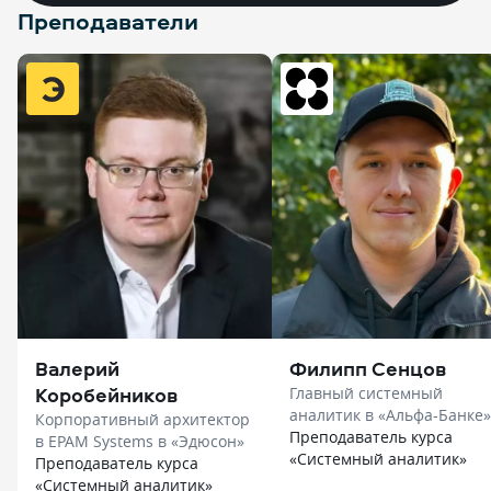
Преподаватели
Валерий
Филипп Сенцов
Коробейников
Главный системный
аналитик в «Альфа-Банке» в
Корпоративный архитектор
«Нетология»
Преподаватель курса
в EPAM Systems в «Эдюсон»
«Системный аналитик»
Преподаватель курса
«Системный аналитик»