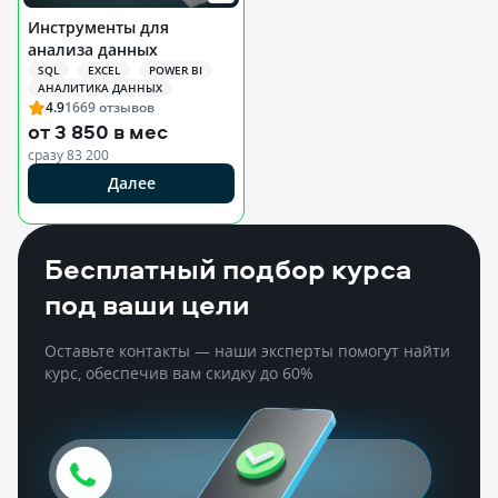
Инструменты для
анализа данных
SQL
EXCEL
POWER BI
АНАЛИТИКА ДАННЫХ
4.9
1669
отзывов
от
3 850 в мес
сразу
83 200
Далее
РЕКЛАМА ООО «НЕТОЛОГИЯ»
Бесплатный подбор курса
под ваши цели
Оставьте контакты — наши эксперты помогут найти
курс, обеспечив вам скидку до 60%