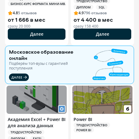
ТРУДОУСТРОЙСТВО
БИЗНЕС-КУРС ФОРМАТА МИНИ-MBA
ДИПЛОМ
SQL
4.8
5
отзывов
4.9
796
отзывов
от
1 666 в мес
от
4 400 в мес
сразу
20 000
сразу
158 400
Далее
Далее
Московское образование
онлайн
Подберём топ-вузы c гарантией
поступления
ДАЛЕЕ
Академия Excel + Power BI
Power BI
для анализа данных
ТРУДОУСТРОЙСТВО
POWER BI
ТРУДОУСТРОЙСТВО
ДИПЛОМ
EXCEL