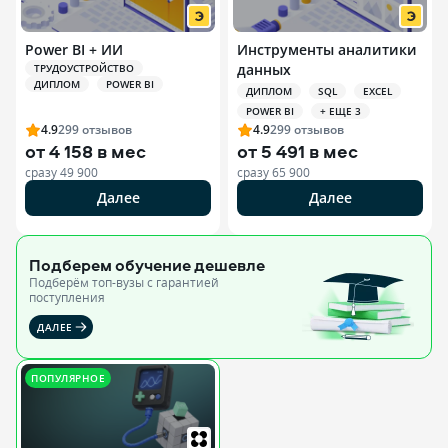
Power BI + ИИ
Инструменты аналитики
данных
ТРУДОУСТРОЙСТВО
ДИПЛОМ
POWER BI
ДИПЛОМ
SQL
EXCEL
POWER BI
+ ЕЩЕ 3
4.9
299
отзывов
4.9
299
отзывов
от
4 158 в мес
от
5 491 в мес
сразу
49 900
сразу
65 900
Далее
Далее
Подберем обучение
дешевле
Подберём топ-вузы c гарантией
поступления
ДАЛЕЕ
ПОПУЛЯРНОЕ