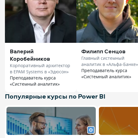
Валерий
Филипп Сенцов
Коробейников
Главный системный
аналитик в «Альфа-Банке» в
Корпоративный архитектор
«Нетология»
Преподаватель курса
в EPAM Systems в «Эдюсон»
«Системный аналитик»
Преподаватель курса
«Системный аналитик»
Популярные курсы по Power BI