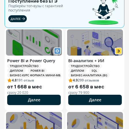
Поступление без ЕГЭ
Подберём топ-вузы c гарантией
поступления
ДАЛЕЕ
Power BI и Power Query
BI-аналитик + ИИ
ТРУДОУСТРОЙСТВО
ТРУДОУСТРОЙСТВО
ДИПЛОМ
POWER BI
ДИПЛОМ
SQL
БИЗНЕС-КУРС ФОРМАТА МИНИ-MBA
БИЗНЕС-АНАЛИТИКА (BI)
4.8
191
отзыв
4.9
299
отзывов
от
1 668 в мес
от
6 658 в мес
сразу
20 020
сразу
79 900
Далее
Далее