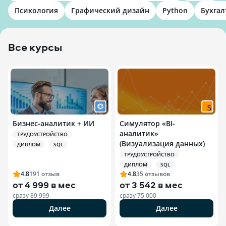
Психология
Графический дизайн
Python
Бухгал
Все курсы
Бизнес-аналитик + ИИ
Симулятор «BI-
аналитик»
ТРУДОУСТРОЙСТВО
(Визуализация данных)
ДИПЛОМ
SQL
ТРУДОУСТРОЙСТВО
ДИПЛОМ
SQL
4.8
191
отзыв
4.8
35
отзывов
от
4 999 в мес
от
3 542 в мес
сразу
89 999
сразу
75 000
Далее
Далее