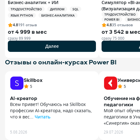
Бизнес-аналитик + ИИ
Симулятор «BI-а
(Визуализация д
ТРУДОУСТРОЙСТВО
ДИПЛОМ
SQL
ТРУДОУСТРОЙСТВО
ЯЗЫК PYTHON
БИЗНЕС-АНАЛИТИКА
POWER BI
БИЗНЕС
4.8
191
отзыв
4.8
35
отзывов
от
4 999 в мес
от
3 542 в ме
сразу
89 999
сразу
75 000
Далее
Отзывы о онлайн-курсах Power BI
Skillbox
Универс
5
5
AI-креатор
Обучение на ф
педагогики
Всем привет! Обучаюсь на Skillbox
профессии AI-креатора, надо сказать,
Мой опыт обуче
что я вес...
Читать
педагогики в Ун
Всем привет! Обучаюсь на Skillbox
«Синергия» оказ
профессии AI-креатора, надо сказать,
Мой опыт обуче
5.08.2026
29.07.2026
что я весьма и весьма далека
педагогики в Ун