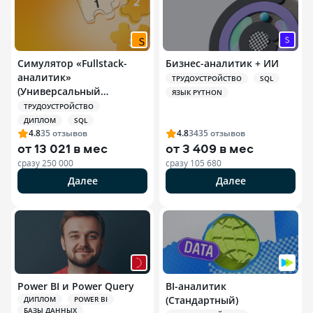
Симулятор «Fullstack-
Бизнес-аналитик + ИИ
аналитик»
ТРУДОУСТРОЙСТВО
SQL
(Универсальный
ЯЗЫК PYTHON
аналитик данных)
ТРУДОУСТРОЙСТВО
ДИПЛОМ
SQL
4.8
35
отзывов
4.8
3435
отзывов
от
13 021 в мес
от
3 409 в мес
сразу
250 000
сразу
105 680
Далее
Далее
Power BI и Power Query
BI-аналитик
(Стандартный)
ДИПЛОМ
POWER BI
БАЗЫ ДАННЫХ