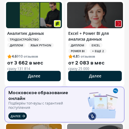
Аналитик данных
Excel + Power BI для
анализа данных
ТРУДОУСТРОЙСТВО
ДИПЛОМ
ЯЗЫК PYTHON
ДИПЛОМ
EXCEL
POWER BI
+ ЕЩЕ 2
4.6
910
отзывов
4.8
5
отзывов
от
3 662 в мес
от
2 083 в мес
сразу
131 814
сразу
25 000
Далее
Далее
Московское образование
онлайн
Подберём топ-вузы c гарантией
поступления
ДАЛЕЕ