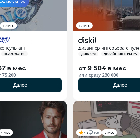
КОД
SRAVNI –7%
10 МЕС
12 МЕС
консультант
Дизайнер интерьера с нуля
ПСИХОЛОГИЯ
ДИПЛОМ
ДИЗАЙН ИНТЕРЬЕРА
67 в мес
от
9 584 в мес
у
75 200
или сразу
230 000
Далее
Далее
4 МЕС
4.8
168
6 МЕС