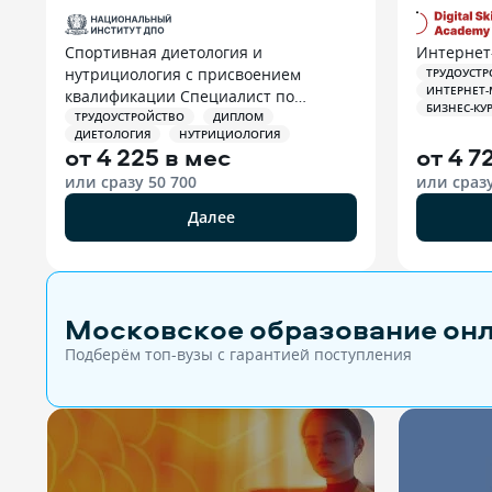
Спортивная диетология и
Интернет
нутрициология с присвоением
ТРУДОУСТР
ИНТЕРНЕТ-
квалификации Специалист по
БИЗНЕС-КУ
спортивной нутрициологии
ТРУДОУСТРОЙСТВО
ДИПЛОМ
ДИЕТОЛОГИЯ
НУТРИЦИОЛОГИЯ
от
4 225 в мес
от
4 7
или сразу
50 700
или сраз
Далее
Московское образование он
Подберём топ-вузы c гарантией поступления