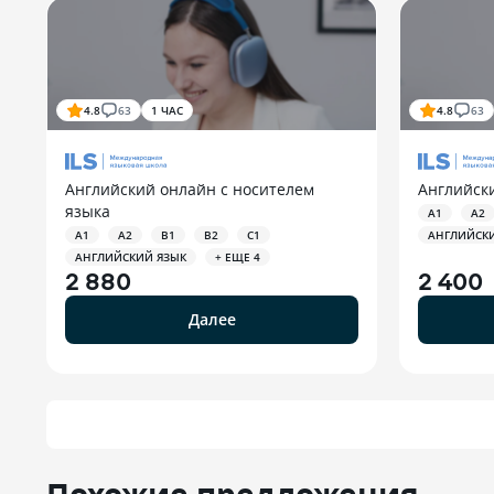
4.8
63
1 ЧАС
4.8
63
Английский онлайн с носителем
Английск
языка
A1
A2
A1
A2
B1
B2
C1
АНГЛИЙСК
АНГЛИЙСКИЙ ЯЗЫК
+ ЕЩЕ 4
2 880
2 400
Далее