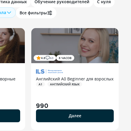
тика данных
Обучение руководителей
С нуля
ола
Все фильтры
4.8
63
8 ЧАСОВ
оворные
Английский A0 Beginner для взрослых
A1
АНГЛИЙСКИЙ ЯЗЫК
990
Далее