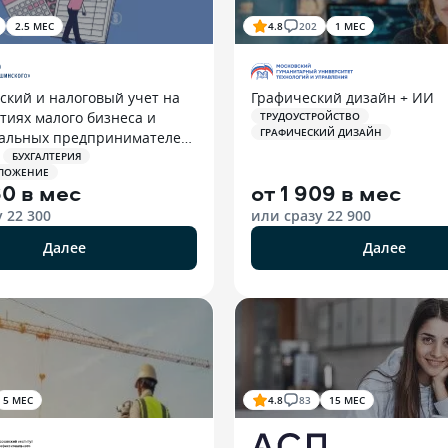
2.5 МЕС
4.8
202
1 МЕС
ский и налоговый учет на
Графический дизайн + ИИ
тиях малого бизнеса и
ТРУДОУСТРОЙСТВО
ГРАФИЧЕСКИЙ ДИЗАЙН
альных предпринимателей
БУХГАЛТЕРИЯ
ЛОЖЕНИЕ
60 в мес
от
1 909 в мес
у
22 300
или сразу
22 900
Далее
Далее
5 МЕС
4.8
83
15 МЕС