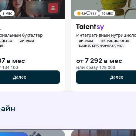
6 МЕС
4.9
638
10 МЕС
ональный бухгалтер
Интегративный нутрициоло
ОЙСТВО
ДИПЛОМ
ДИПЛОМ
НУТРИЦИОЛОГИЯ
ИЯ
БИЗНЕС-КУРС ФОРМАТА MBA
87 в мес
от
7 292 в мес
у
134 100
или сразу
175 000
Далее
Далее
лайн