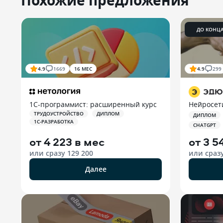
Похожие предложения
ДО КОНЦ
4.9
1669
16 МЕС
4.9
299
1С-программист: расширенный курс
Нейросети
ТРУДОУСТРОЙСТВО
ДИПЛОМ
ДИПЛОМ
1С-РАЗРАБОТКА
CHATGPT
от
4 223 в мес
от
3 5
или сразу
129 200
или сраз
Далее