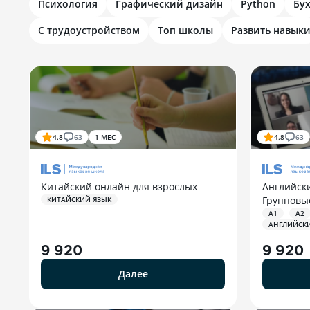
Психология
Графический дизайн
Python
Бу
С трудоустройством
Топ школы
Развить навык
4.8
63
1 МЕС
4.8
63
Китайский онлайн для взрослых
Английск
Групповы
КИТАЙСКИЙ ЯЗЫК
A1
A2
АНГЛИЙСК
9 920
9 920
Далее