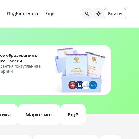
Подбор курса
Ещё
Войти
ое образование в
чке России
гарантия поступления и
т армии
тика
Маркетинг
Ещё