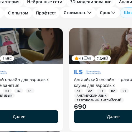
хгалтерия
Нейронные сети
3D-моделирование
Анали
Стоимость
Срок
Шк
и
С опытом
Профтест
1 МЕС
4.8
63
7 ДНЕЙ
ий онлайн для взрослых.
Английский онлайн — разг
е занятия
клубы для взрослых
B1
B2
C1
A1
A2
B1
B2
C1
ИЙ ЯЗЫК
АНГЛИЙСКИЙ ЯЗЫК
РАЗГОВОРНЫЙ АНГЛИЙСКИЙ
690
Далее
Далее