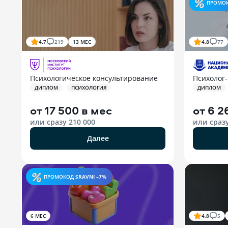
ПРОМО
4.7
219
13 МЕС
4.8
77
Психологическое консультирование
Психолог-
ДИПЛОМ
ПСИХОЛОГИЯ
ДИПЛОМ
от
17 500 в мес
от
6 2
или сразу
210 000
или сраз
Далее
ПРОМОКОД
SRAVNI –7%
6 МЕС
4.8
5