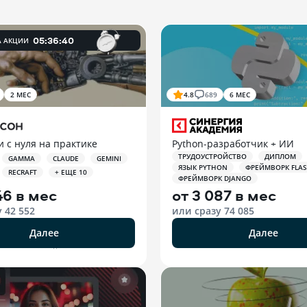
0
5
:
36
:
38
А АКЦИИ
2 МЕС
4.8
689
6 МЕС
 с нуля на практике
Python-разработчик + ИИ
ТРУДОУСТРОЙСТВО
ДИПЛОМ
GAMMA
CLAUDE
GEMINI
ЯЗЫК PYTHON
ФРЕЙМВОРК FLAS
RECRAFT
+ ЕЩЕ 10
ФРЕЙМВОРК DJANGO
46 в мес
от
3 087 в мес
у
42 552
или сразу
74 085
Далее
Далее
РЕКЛАМА ООО «ЭДЮСОН»