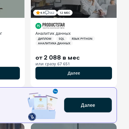
4.9
562
12 МЕС
г
Аналитик данных
ДИПЛОМ
SQL
ЯЗЫК PYTHON
АНАЛИТИКА ДАННЫХ
от
2 088 в мес
или сразу
67 651
Далее
Далее