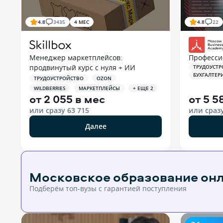
4.8
3435
4 МЕС
4.8
22
Менеджер маркетплейсов:
Професси
продвинутый курс с нуля + ИИ
ТРУДОУСТР
БУХГАЛТЕР
ТРУДОУСТРОЙСТВО
OZON
WILDBERRIES
МАРКЕТПЛЕЙСЫ
+ ЕЩЕ 2
от
2 055 в мес
от
5 5
или сразу
63 715
или сраз
Далее
Московское образование он
Подберём топ-вузы c гарантией поступления