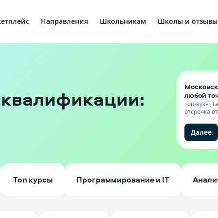
етплейс
Направления
Школьникам
Школы и отзывы
Московск
 квалификации:
любой то
Топ-вузы, 
отсрочка о
Далее
Топ курсы
Программирование и IT
Анали