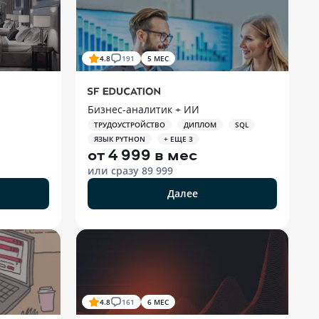
4.8
191
5 МЕС
Бизнес-аналитик + ИИ
ТРУДОУСТРОЙСТВО
ДИПЛОМ
SQL
ЯЗЫК PYTHON
+ ЕЩЕ 3
от
4 999 в мес
или сразу
89 999
Далее
4.8
161
6 МЕС