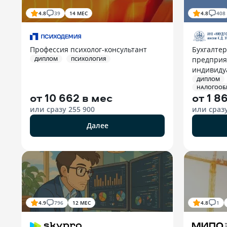
4.8
39
14 МЕС
4.8
408
Профессия психолог-консультант
Бухгалтер
предприя
ДИПЛОМ
ПСИХОЛОГИЯ
индивиду
(ИП)
ДИПЛОМ
НАЛОГООБ
от
10 662 в мес
от
1 8
или сразу
255 900
или сраз
Далее
4.9
796
12 МЕС
4.8
1