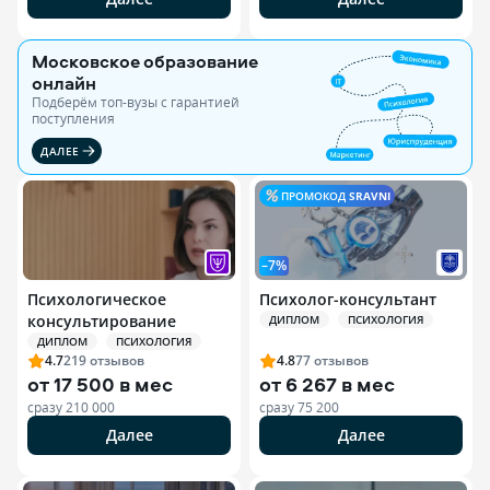
Московское образование
онлайн
Подберём топ-вузы c гарантией
поступления
ДАЛЕЕ
ПРОМОКОД
SRAVNI
–7%
Психологическое
Психолог-консультант
консультирование
ДИПЛОМ
ПСИХОЛОГИЯ
ДИПЛОМ
ПСИХОЛОГИЯ
4.7
219
отзывов
4.8
77
отзывов
от
17 500 в мес
от
6 267 в мес
сразу
210 000
сразу
75 200
Далее
Далее