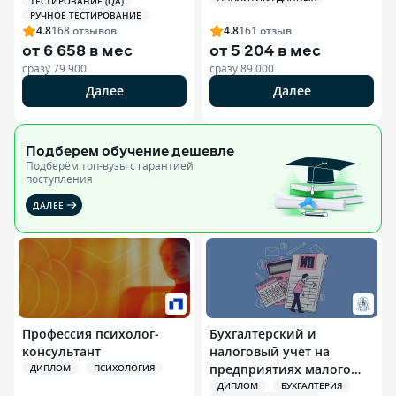
ТЕСТИРОВАНИЕ (QA)
РУЧНОЕ ТЕСТИРОВАНИЕ
4.8
168
отзывов
4.8
161
отзыв
от
6 658 в мес
от
5 204 в мес
сразу
79 900
сразу
89 000
Далее
Далее
Подберем обучение
дешевле
Подберём топ-вузы c гарантией
поступления
ДАЛЕЕ
Профессия психолог-
Бухгалтерский и
консультант
налоговый учет на
предприятиях малого
ДИПЛОМ
ПСИХОЛОГИЯ
бизнеса и
ДИПЛОМ
БУХГАЛТЕРИЯ