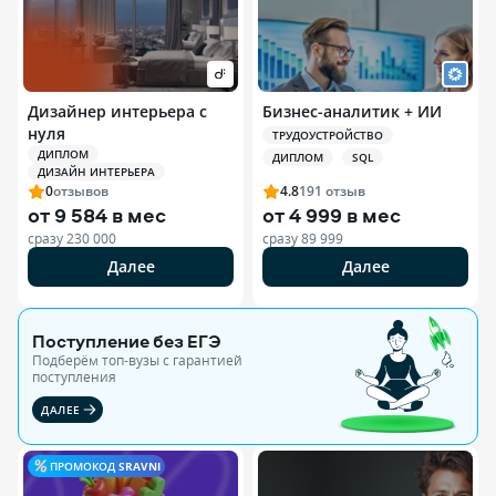
Дизайнер интерьера с
Бизнес-аналитик + ИИ
нуля
ТРУДОУСТРОЙСТВО
ДИПЛОМ
ДИПЛОМ
SQL
ДИЗАЙН ИНТЕРЬЕРА
0
отзывов
4.8
191
отзыв
от
9 584 в мес
от
4 999 в мес
сразу
230 000
сразу
89 999
Далее
Далее
Поступление без ЕГЭ
Подберём топ-вузы c гарантией
поступления
ДАЛЕЕ
ПРОМОКОД
SRAVNI