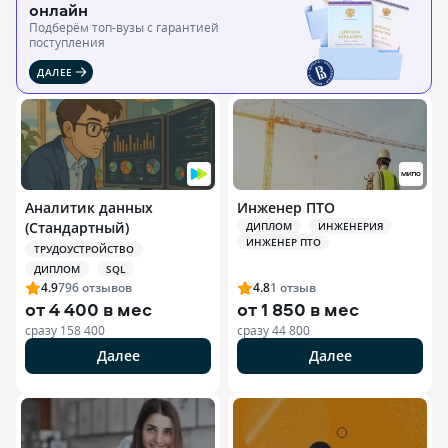
онлайн
Подберём топ-вузы c гарантией
поступления
ДАЛЕЕ
Аналитик данных
Инженер ПТО
(Стандартный)
ДИПЛОМ
ИНЖЕНЕРИЯ
ИНЖЕНЕР ПТО
ТРУДОУСТРОЙСТВО
ДИПЛОМ
SQL
4.9
796
отзывов
4.8
1
отзыв
от
4 400 в мес
от
1 850 в мес
сразу
158 400
сразу
44 800
Далее
Далее