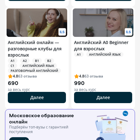
Английский онлайн —
Английский A0 Beginner
разговорные клубы для
для взрослых
взрослых
A1
АНГЛИЙСКИЙ ЯЗЫК
A1
A2
B1
B2
C1
АНГЛИЙСКИЙ ЯЗЫК
РАЗГОВОРНЫЙ АНГЛИЙСКИЙ
4.8
63
отзыва
4.8
63
отзыва
690
990
за весь курс
за весь курс
Далее
Далее
Московское образование
онлайн
Подберём топ-вузы c гарантией
поступления