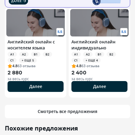
ДАЛЕЕ
Английский онлайн с
Английский онлайн
носителем языка
индивидуально
A1
A2
B1
B2
A1
A2
B1
B2
C1
+ ЕЩЕ 5
C1
+ ЕЩЕ 4
4.8
63
отзыва
4.8
63
отзыва
2 880
2 400
за весь курс
за весь курс
Далее
Далее
Смотреть все предложения
Похожие предложения