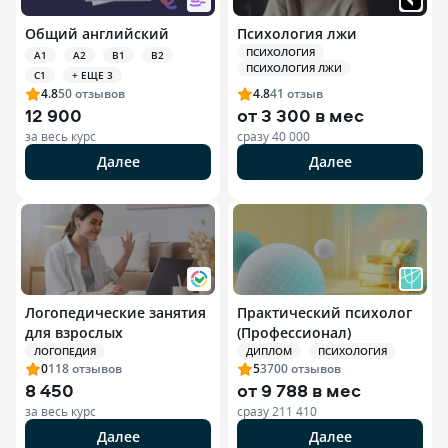
Общий английский
Психология лжи
ПСИХОЛОГИЯ
A1
A2
B1
B2
ПСИХОЛОГИЯ ЛЖИ
C1
+ ЕЩЕ 3
4.8
50
отзывов
4.8
41
отзыв
12 900
от
3 300 в мес
за весь курс
сразу
40 000
Далее
Далее
Логопедические занятия
Практический психолог
для взрослых
(Профессионал)
ЛОГОПЕДИЯ
ДИПЛОМ
ПСИХОЛОГИЯ
0
118
отзывов
5
3700
отзывов
8 450
от
9 788 в мес
за весь курс
сразу
211 410
Далее
Далее