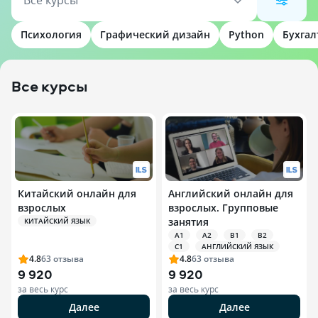
Все курсы
Психология
Графический дизайн
Python
Бухгал
Все курсы
Китайский онлайн для
Английский онлайн для
взрослых
взрослых. Групповые
занятия
КИТАЙСКИЙ ЯЗЫК
A1
A2
B1
B2
C1
АНГЛИЙСКИЙ ЯЗЫК
4.8
63
отзыва
4.8
63
отзыва
9 920
9 920
за весь курс
за весь курс
Далее
Далее