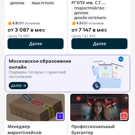
РГХПУ им. С.Г.
ДИПЛОМ
ЯЗЫК PYTHON
Строганова)
ТРУДОУСТРОЙСТВО
ДИПЛОМ
ДИЗАЙН ИНТЕРЬЕРА
4.8
689
отзывов
4.9
486
отзывов
от
3 087 в мес
от
7 147 в мес
сразу
74 085
сразу
142 945
Далее
Далее
Московское образование
онлайн
Подберём топ-вузы c гарантией
поступления
ДАЛЕЕ
Менеджер
Профессиональный
маркетплейсов:
бухгалтер