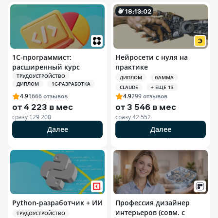
18
:
13
:
0
1
1С-программист:
Нейросети с нуля на
расширенный курс
практике
ТРУДОУСТРОЙСТВО
ДИПЛОМ
GAMMA
ДИПЛОМ
1С-РАЗРАБОТКА
CLAUDE
+ ЕЩЕ 13
4.9
1666
отзывов
4.9
299
отзывов
от
4 223 в мес
от
3 546 в мес
сразу
129 200
сразу
42 552
Далее
Далее
РЕКЛАМА ООО «ЭДЮСОН»
Python-разработчик + ИИ
Профессия дизайнер
интерьеров (совм. с
ТРУДОУСТРОЙСТВО