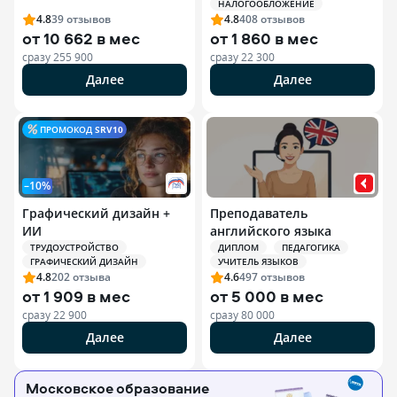
НАЛОГООБЛОЖЕНИЕ
индивидуальных
4.8
39
отзывов
4.8
408
отзывов
предпринимателей (ИП)
от
10 662 в мес
от
1 860 в мес
сразу
255 900
сразу
22 300
Далее
Далее
ПРОМОКОД
SRV10
–10%
Графический дизайн +
Преподаватель
ИИ
английского языка
ТРУДОУСТРОЙСТВО
ДИПЛОМ
ПЕДАГОГИКА
ГРАФИЧЕСКИЙ ДИЗАЙН
УЧИТЕЛЬ ЯЗЫКОВ
4.8
202
отзыва
4.6
497
отзывов
от
1 909 в мес
от
5 000 в мес
сразу
22 900
сразу
80 000
Далее
Далее
Московское образование