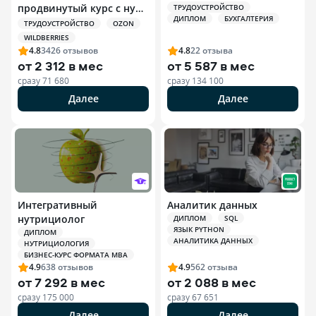
продвинутый курс с нуля
ТРУДОУСТРОЙСТВО
ДИПЛОМ
БУХГАЛТЕРИЯ
+ ИИ
ТРУДОУСТРОЙСТВО
OZON
WILDBERRIES
4.8
3426
отзывов
4.8
22
отзыва
от
2 312 в мес
от
5 587 в мес
сразу
71 680
сразу
134 100
Далее
Далее
Интегративный
Аналитик данных
нутрициолог
ДИПЛОМ
SQL
ЯЗЫК PYTHON
ДИПЛОМ
АНАЛИТИКА ДАННЫХ
НУТРИЦИОЛОГИЯ
БИЗНЕС-КУРС ФОРМАТА MBA
4.9
638
отзывов
4.9
562
отзыва
от
7 292 в мес
от
2 088 в мес
сразу
175 000
сразу
67 651
Далее
Далее