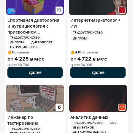
–7%
Спортивная диетология
Интернет-маркетолог +
и нутрициология с
ИИ
присвоением
ТРУДОУСТРОЙСТВО
квалификации
ТРУДОУСТРОЙСТВО
ДИПЛОМ
ДИПЛОМ
ДИЕТОЛОГИЯ
Специалист по
НУТРИЦИОЛОГИЯ
спортивной
0
отзывов
4.8
5
отзывов
нутрициологии
от
4 225 в мес
от
4 722 в мес
сразу
50 700
сразу
84 996
Далее
Далее
Инженер по
Аналитик данных
тестированию
ТРУДОУСТРОЙСТВО
SQL
ЯЗЫК PYTHON
ТРУДОУСТРОЙСТВО
АНАЛИТИКА ДАННЫХ