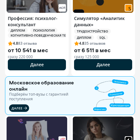
Профессия: психолог-
Симулятор «Аналитик
консультант
данных»
ДИПЛОМ
ПСИХОЛОГИЯ
ТРУДОУСТРОЙСТВО
КОГНИТИВНО-ПОВЕДЕНЧЕСКАЯ ТЕРАПИЯ (КПТ)
ДИПЛОМ
SQL
4.8
83
отзыва
4.8
35
отзывов
от
10 541 в мес
от
6 511 в мес
сразу
220 000
сразу
125 000
Далее
Далее
Московское образование
онлайн
Подберём топ-вузы c гарантией
поступления
ДАЛЕЕ