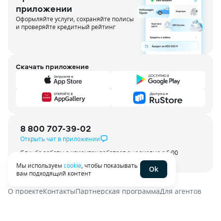
приложении
Оформляйте услуги, сохраняйте полисы
и проверяйте кредитный рейтинг
Скачать приложение
8 800 707-39-02
Открыть чат в приложении
Служба заботы о клиентах работает ежедневно с 6:00
до 21:00 по МСК
Мы используем
cookie
, чтобы показывать
Ok
вам подходящий контент
О проекте
Контакты
Партнерская программа
Для агентов
Пользовательское соглашение
Политика конфиденциальности
Энциклопедия
Карта сайта
Наши эксперты
Наши вакансии
Тёмная тема