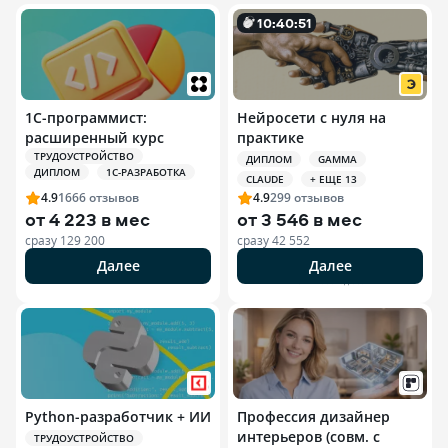
10
:
40
:
50
1С-программист:
Нейросети с нуля на
расширенный курс
практике
ТРУДОУСТРОЙСТВО
ДИПЛОМ
GAMMA
ДИПЛОМ
1С-РАЗРАБОТКА
CLAUDE
+ ЕЩЕ 13
4.9
1666
отзывов
4.9
299
отзывов
от
4 223 в мес
от
3 546 в мес
сразу
129 200
сразу
42 552
Далее
Далее
РЕКЛАМА ООО «ЭДЮСОН»
Python-разработчик + ИИ
Профессия дизайнер
интерьеров (совм. с
ТРУДОУСТРОЙСТВО