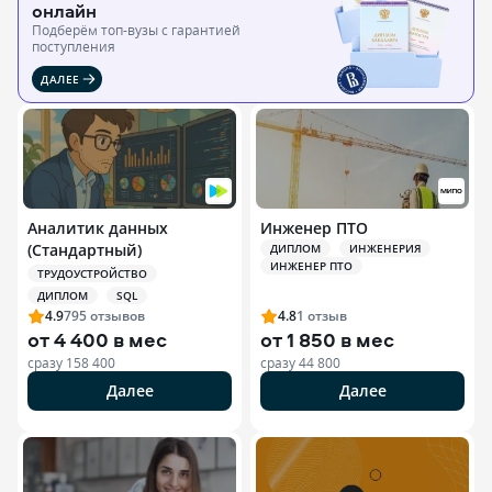
онлайн
Подберём топ-вузы c гарантией
поступления
ДАЛЕЕ
Аналитик данных
Инженер ПТО
(Стандартный)
ДИПЛОМ
ИНЖЕНЕРИЯ
ИНЖЕНЕР ПТО
ТРУДОУСТРОЙСТВО
ДИПЛОМ
SQL
4.9
795
отзывов
4.8
1
отзыв
от
4 400 в мес
от
1 850 в мес
сразу
158 400
сразу
44 800
Далее
Далее