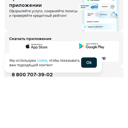
приложении
Оформляйте услуги, сохраняйте полисы
и проверяйте кредитный рейтинг
Скачать приложение
Мы используем
cookie
, чтобы показывать
Ok
вам подходящий контент
8 800 707-39-02
Открыть чат в приложении
Служба заботы о клиентах работает ежедневно с 6:00
до 21:00 по МСК
О проекте
Контакты
Партнерская программа
Для агентов
Пользовательское соглашение
Политика конфиденциальности
Энциклопедия
Карта сайта
Наши эксперты
Наши вакансии
Тёмная тема