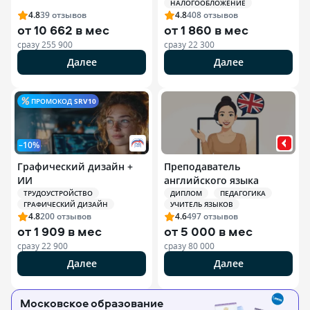
НАЛОГООБЛОЖЕНИЕ
индивидуальных
4.8
39
отзывов
4.8
408
отзывов
предпринимателей (ИП)
от
10 662 в мес
от
1 860 в мес
сразу
255 900
сразу
22 300
Далее
Далее
ПРОМОКОД
SRV10
–10%
Графический дизайн +
Преподаватель
ИИ
английского языка
ТРУДОУСТРОЙСТВО
ДИПЛОМ
ПЕДАГОГИКА
ГРАФИЧЕСКИЙ ДИЗАЙН
УЧИТЕЛЬ ЯЗЫКОВ
4.8
200
отзывов
4.6
497
отзывов
от
1 909 в мес
от
5 000 в мес
сразу
22 900
сразу
80 000
Далее
Далее
Московское образование