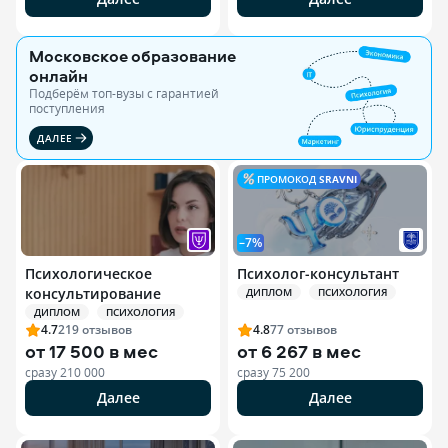
Московское образование
онлайн
Подберём топ-вузы c гарантией
поступления
ДАЛЕЕ
ПРОМОКОД
SRAVNI
–7%
Психологическое
Психолог-консультант
консультирование
ДИПЛОМ
ПСИХОЛОГИЯ
ДИПЛОМ
ПСИХОЛОГИЯ
4.7
219
отзывов
4.8
77
отзывов
от
17 500 в мес
от
6 267 в мес
сразу
210 000
сразу
75 200
Далее
Далее