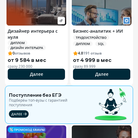
Дизайнер интерьера с
Бизнес-аналитик + ИИ
нуля
ТРУДОУСТРОЙСТВО
ДИПЛОМ
ДИПЛОМ
SQL
ДИЗАЙН ИНТЕРЬЕРА
0
отзывов
4.8
191
отзыв
от
9 584 в мес
от
4 999 в мес
сразу
230 000
сразу
89 999
Далее
Далее
Поступление без ЕГЭ
Подберём топ-вузы c гарантией
поступления
ДАЛЕЕ
ПРОМОКОД
SRAVNI