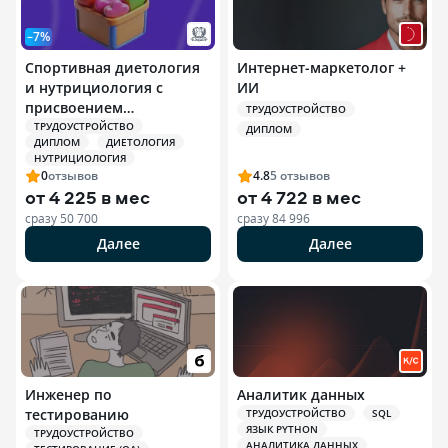
–7%
Спортивная диетология
Интернет-маркетолог +
и нутрициология с
ИИ
присвоением
ТРУДОУСТРОЙСТВО
квалификации
ТРУДОУСТРОЙСТВО
ДИПЛОМ
ДИПЛОМ
ДИЕТОЛОГИЯ
Специалист по
НУТРИЦИОЛОГИЯ
спортивной
0
отзывов
4.8
5
отзывов
нутрициологии
от
4 225 в мес
от
4 722 в мес
сразу
50 700
сразу
84 996
Далее
Далее
Инженер по
Аналитик данных
тестированию
ТРУДОУСТРОЙСТВО
SQL
ЯЗЫК PYTHON
ТРУДОУСТРОЙСТВО
АНАЛИТИКА ДАННЫХ