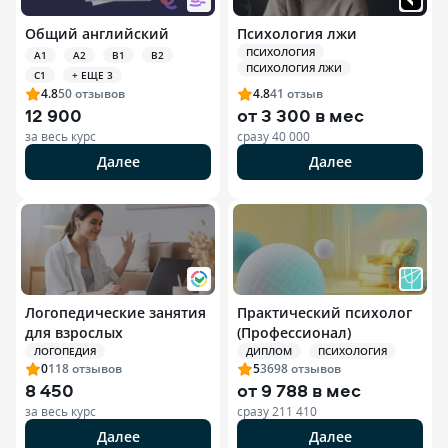
Общий английский
Психология лжи
ПСИХОЛОГИЯ
A1
A2
B1
B2
ПСИХОЛОГИЯ ЛЖИ
C1
+ ЕЩЕ 3
4.8
50
отзывов
4.8
41
отзыв
12 900
от
3 300 в мес
за весь курс
сразу
40 000
Далее
Далее
Логопедические занятия
Практический психолог
для взрослых
(Профессионал)
ЛОГОПЕДИЯ
ДИПЛОМ
ПСИХОЛОГИЯ
0
118
отзывов
5
3698
отзывов
8 450
от
9 788 в мес
за весь курс
сразу
211 410
Далее
Далее