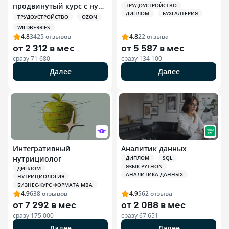
продвинутый курс с нуля
ТРУДОУСТРОЙСТВО
ДИПЛОМ
БУХГАЛТЕРИЯ
+ ИИ
ТРУДОУСТРОЙСТВО
OZON
WILDBERRIES
4.8
3425
отзывов
4.8
22
отзыва
от
2 312 в мес
от
5 587 в мес
сразу
71 680
сразу
134 100
Далее
Далее
Интегративный
Аналитик данных
нутрициолог
ДИПЛОМ
SQL
ЯЗЫК PYTHON
ДИПЛОМ
АНАЛИТИКА ДАННЫХ
НУТРИЦИОЛОГИЯ
БИЗНЕС-КУРС ФОРМАТА MBA
4.9
638
отзывов
4.9
562
отзыва
от
7 292 в мес
от
2 088 в мес
сразу
175 000
сразу
67 651
Далее
Далее