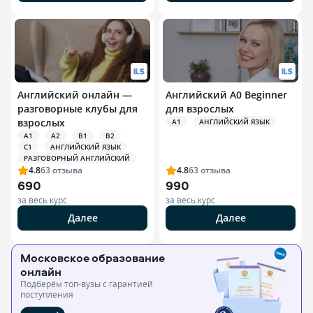
Английский онлайн —
Английский A0 Beginner
разговорные клубы для
для взрослых
взрослых
A1
АНГЛИЙСКИЙ ЯЗЫК
A1
A2
B1
B2
C1
АНГЛИЙСКИЙ ЯЗЫК
РАЗГОВОРНЫЙ АНГЛИЙСКИЙ
4.8
63
отзыва
4.8
63
отзыва
690
990
за весь курс
за весь курс
Далее
Далее
Московское образование
онлайн
Подберём топ-вузы c гарантией
поступления