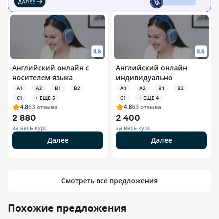
ДАЛЕЕ
Английский онлайн с
Английский онлайн
носителем языка
индивидуально
A1
A2
B1
B2
A1
A2
B1
B2
C1
+ ЕЩЕ 5
C1
+ ЕЩЕ 4
4.8
63
отзыва
4.8
63
отзыва
2 880
2 400
за весь курс
за весь курс
Далее
Далее
Смотреть все предложения
Похожие предложения