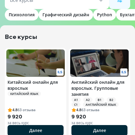
Все курсы
Психология
Графический дизайн
Python
Бухгал
Все курсы
Китайский онлайн для
Английский онлайн для
взрослых
взрослых. Групповые
занятия
КИТАЙСКИЙ ЯЗЫК
A1
A2
B1
B2
C1
АНГЛИЙСКИЙ ЯЗЫК
4.8
63
отзыва
4.8
63
отзыва
9 920
9 920
за весь курс
за весь курс
Далее
Далее