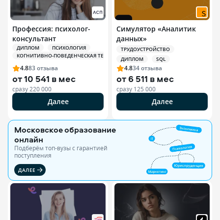
Профессия: психолог-
Симулятор «Аналитик
консультант
данных»
ДИПЛОМ
ПСИХОЛОГИЯ
ТРУДОУСТРОЙСТВО
КОГНИТИВНО-ПОВЕДЕНЧЕСКАЯ ТЕРАПИЯ (КПТ)
ДИПЛОМ
SQL
4.8
83
отзыва
4.8
34
отзыва
от
10 541 в мес
от
6 511 в мес
сразу
220 000
сразу
125 000
Далее
Далее
Московское образование
онлайн
Подберём топ-вузы c гарантией
поступления
ДАЛЕЕ