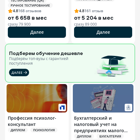
ТЕСТИРОВАНИЕ (QA)
РУЧНОЕ ТЕСТИРОВАНИЕ
4.8
168
отзывов
4.8
161
отзыв
от
6 658 в мес
от
5 204 в мес
сразу
79 900
сразу
89 000
Далее
Далее
Подберем обучение
дешевле
Подберём топ-вузы c гарантией
поступления
ДАЛЕЕ
Профессия психолог-
Бухгалтерский и
консультант
налоговый учет на
предприятиях малого
ДИПЛОМ
ПСИХОЛОГИЯ
бизнеса и
ДИПЛОМ
БУХГАЛТЕРИЯ