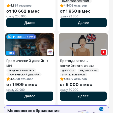
НАЛОГООБЛОЖЕНИЕ
индивидуальных
4.8
39
отзывов
4.8
408
отзывов
предпринимателей (ИП)
от
10 662 в мес
от
1 860 в мес
сразу
255 900
сразу
22 300
Далее
Далее
ПРОМОКОД
SRV10
–10%
Графический дизайн +
Преподаватель
ИИ
английского языка
ТРУДОУСТРОЙСТВО
ДИПЛОМ
ПЕДАГОГИКА
ГРАФИЧЕСКИЙ ДИЗАЙН
УЧИТЕЛЬ ЯЗЫКОВ
4.8
200
отзывов
4.6
497
отзывов
от
1 909 в мес
от
5 000 в мес
сразу
22 900
сразу
80 000
Далее
Далее
Московское образование