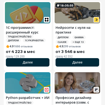
18
:
0
5
:
54
1С-программист:
Нейросети с нуля на
расширенный курс
практике
ТРУДОУСТРОЙСТВО
ДИПЛОМ
GAMMA
ДИПЛОМ
1С-РАЗРАБОТКА
CLAUDE
+ ЕЩЕ 13
4.9
1666
отзывов
4.9
299
отзывов
от
4 223 в мес
от
3 546 в мес
сразу
129 200
сразу
42 552
Далее
Далее
РЕКЛАМА ООО «ЭДЮСОН»
Python-разработчик + ИИ
Профессия дизайнер
интерьеров (совм. с
ТРУДОУСТРОЙСТВО