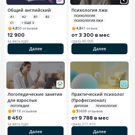
Общий английский
Психология лжи
ПСИХОЛОГИЯ
A1
A2
B1
B2
ПСИХОЛОГИЯ ЛЖИ
C1
+ ЕЩЕ 3
4.8
50
отзывов
4.8
41
отзыв
12 900
от
3 300 в мес
за весь курс
сразу
40 000
Далее
Далее
Логопедические занятия
Практический психолог
для взрослых
(Профессионал)
ЛОГОПЕДИЯ
ДИПЛОМ
ПСИХОЛОГИЯ
0
118
отзывов
5
3698
отзывов
8 450
от
9 788 в мес
за весь курс
сразу
211 410
Далее
Далее