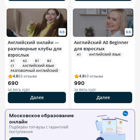
Английский онлайн —
Английский A0 Beginner
разговорные клубы для
для взрослых
взрослых
A1
АНГЛИЙСКИЙ ЯЗЫК
A1
A2
B1
B2
C1
АНГЛИЙСКИЙ ЯЗЫК
РАЗГОВОРНЫЙ АНГЛИЙСКИЙ
4.8
63
отзыва
4.8
63
отзыва
690
990
за весь курс
за весь курс
Далее
Далее
Московское образование
онлайн
Подберём топ-вузы c гарантией
поступления