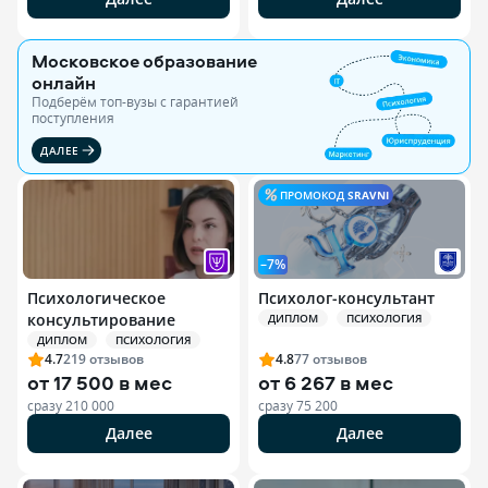
Московское образование
онлайн
Подберём топ-вузы c гарантией
поступления
ДАЛЕЕ
ПРОМОКОД
SRAVNI
–7%
Психологическое
Психолог-консультант
консультирование
ДИПЛОМ
ПСИХОЛОГИЯ
ДИПЛОМ
ПСИХОЛОГИЯ
4.7
219
отзывов
4.8
77
отзывов
от
17 500 в мес
от
6 267 в мес
сразу
210 000
сразу
75 200
Далее
Далее