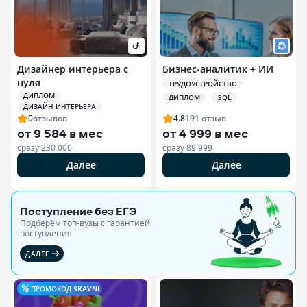
Дизайнер интерьера с
Бизнес-аналитик + ИИ
нуля
ТРУДОУСТРОЙСТВО
ДИПЛОМ
ДИПЛОМ
SQL
ДИЗАЙН ИНТЕРЬЕРА
0
отзывов
4.8
191
отзыв
от
9 584 в мес
от
4 999 в мес
сразу
230 000
сразу
89 999
Далее
Далее
Поступление без ЕГЭ
Подберём топ-вузы c гарантией
поступления
ДАЛЕЕ
ПРОМОКОД
SRAVNI