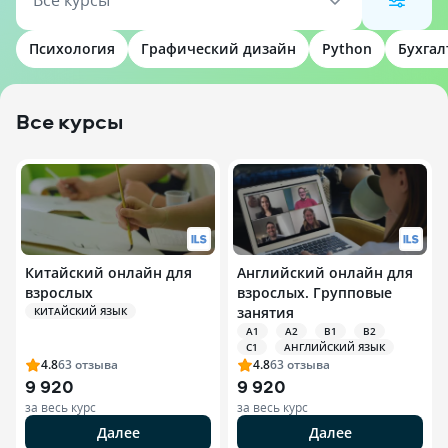
Все курсы
Психология
Графический дизайн
Python
Бухгал
Все курсы
Китайский онлайн для
Английский онлайн для
взрослых
взрослых. Групповые
занятия
КИТАЙСКИЙ ЯЗЫК
A1
A2
B1
B2
C1
АНГЛИЙСКИЙ ЯЗЫК
4.8
63
отзыва
4.8
63
отзыва
9 920
9 920
за весь курс
за весь курс
Далее
Далее