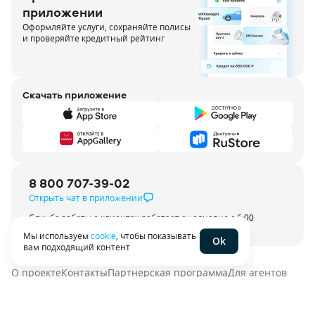
приложении
Оформляйте услуги, сохраняйте полисы
и проверяйте кредитный рейтинг
Скачать приложение
8 800 707-39-02
Открыть чат в приложении
Служба заботы о клиентах работает ежедневно с 6:00
до 21:00 по МСК
Мы используем
cookie
, чтобы показывать
Ok
вам подходящий контент
О проекте
Контакты
Партнерская программа
Для агентов
Пользовательское соглашение
Политика конфиденциальности
Энциклопедия
Карта сайта
Наши эксперты
Наши вакансии
Тёмная тема