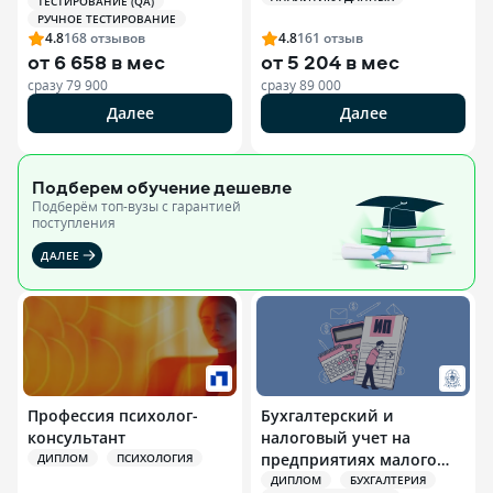
ТЕСТИРОВАНИЕ (QA)
РУЧНОЕ ТЕСТИРОВАНИЕ
4.8
168
отзывов
4.8
161
отзыв
от
6 658 в мес
от
5 204 в мес
сразу
79 900
сразу
89 000
Далее
Далее
Подберем обучение
дешевле
Подберём топ-вузы c гарантией
поступления
ДАЛЕЕ
Профессия психолог-
Бухгалтерский и
консультант
налоговый учет на
предприятиях малого
ДИПЛОМ
ПСИХОЛОГИЯ
бизнеса и
ДИПЛОМ
БУХГАЛТЕРИЯ