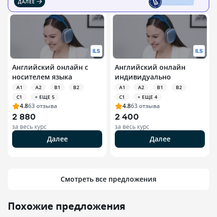
ДАЛЕЕ
Английский онлайн с
Английский онлайн
носителем языка
индивидуально
A1
A2
B1
B2
A1
A2
B1
B2
C1
+ ЕЩЕ 5
C1
+ ЕЩЕ 4
4.8
63
отзыва
4.8
63
отзыва
2 880
2 400
за весь курс
за весь курс
Далее
Далее
Смотреть все предложения
Похожие предложения