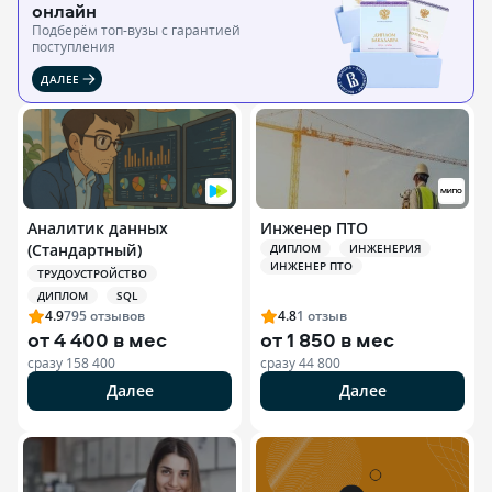
онлайн
Подберём топ-вузы c гарантией
поступления
ДАЛЕЕ
Аналитик данных
Инженер ПТО
(Стандартный)
ДИПЛОМ
ИНЖЕНЕРИЯ
ИНЖЕНЕР ПТО
ТРУДОУСТРОЙСТВО
ДИПЛОМ
SQL
4.9
795
отзывов
4.8
1
отзыв
от
4 400 в мес
от
1 850 в мес
сразу
158 400
сразу
44 800
Далее
Далее