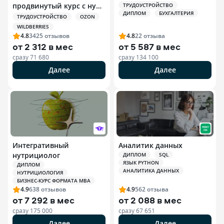
продвинутый курс с нуля
ТРУДОУСТРОЙСТВО
ДИПЛОМ
БУХГАЛТЕРИЯ
+ ИИ
ТРУДОУСТРОЙСТВО
OZON
WILDBERRIES
4.8
3425
отзывов
4.8
22
отзыва
от
2 312 в мес
от
5 587 в мес
сразу
71 680
сразу
134 100
Далее
Далее
Интегративный
Аналитик данных
нутрициолог
ДИПЛОМ
SQL
ЯЗЫК PYTHON
ДИПЛОМ
АНАЛИТИКА ДАННЫХ
НУТРИЦИОЛОГИЯ
БИЗНЕС-КУРС ФОРМАТА MBA
4.9
638
отзывов
4.9
562
отзыва
от
7 292 в мес
от
2 088 в мес
сразу
175 000
сразу
67 651
Далее
Далее