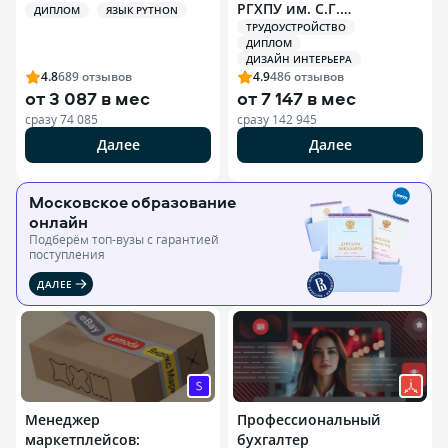
РГХПУ им. С.Г.
ДИПЛОМ
ЯЗЫК PYTHON
Строганова)
ТРУДОУСТРОЙСТВО
ДИПЛОМ
ДИЗАЙН ИНТЕРЬЕРА
4.8
689
отзывов
4.9
486
отзывов
от
3 087 в мес
от
7 147 в мес
сразу
74 085
сразу
142 945
Далее
Далее
Московское образование
онлайн
Подберём топ-вузы c гарантией
поступления
ДАЛЕЕ
Менеджер
Профессиональный
маркетплейсов:
бухгалтер