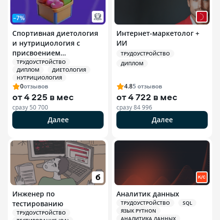
–7%
Спортивная диетология
Интернет-маркетолог +
и нутрициология с
ИИ
присвоением
ТРУДОУСТРОЙСТВО
квалификации
ТРУДОУСТРОЙСТВО
ДИПЛОМ
ДИПЛОМ
ДИЕТОЛОГИЯ
Специалист по
НУТРИЦИОЛОГИЯ
спортивной
0
отзывов
4.8
5
отзывов
нутрициологии
от
4 225 в мес
от
4 722 в мес
сразу
50 700
сразу
84 996
Далее
Далее
Инженер по
Аналитик данных
тестированию
ТРУДОУСТРОЙСТВО
SQL
ЯЗЫК PYTHON
ТРУДОУСТРОЙСТВО
АНАЛИТИКА ДАННЫХ