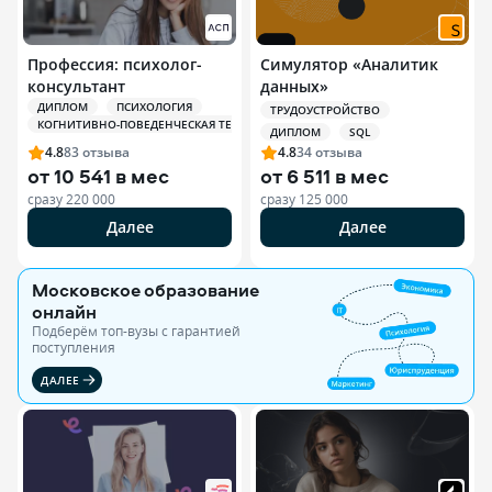
Профессия: психолог-
Симулятор «Аналитик
консультант
данных»
ДИПЛОМ
ПСИХОЛОГИЯ
ТРУДОУСТРОЙСТВО
КОГНИТИВНО-ПОВЕДЕНЧЕСКАЯ ТЕРАПИЯ (КПТ)
ДИПЛОМ
SQL
4.8
83
отзыва
4.8
34
отзыва
от
10 541 в мес
от
6 511 в мес
сразу
220 000
сразу
125 000
Далее
Далее
Московское образование
онлайн
Подберём топ-вузы c гарантией
поступления
ДАЛЕЕ