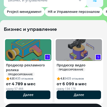
Бизнес и управление
Project-менеджмент
HR и Управление персоналом
Бизнес и управление
Продюсер рекламного
Продюсер видео
ролика
ПРОДЮСИРОВАНИЕ
ПРОДЮСИРОВАНИЕ
4.8
3435
отзывов
4.8
3435
отзывов
от
4 789 в мес
от
6 099 в мес
сразу
57 466
сразу
134 178
Далее
Далее