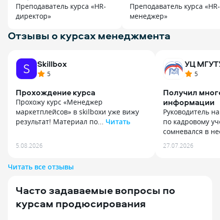
«Уникум» в «Эдюсон»
Преподаватель курса «HR-
Преподаватель курса «HR-
директор»
менеджер»
Отзывы о курсах менеджмента
Skillbox
УЦ МГУТ
5
5
Прохождение курса
Получил мног
информации
Прохожу курс «Менеджер
маркетплейсов» в skilbохи уже вижу
Руководитель на
результат! Материал по...
Читать
по кадровому уч
Прохожу курс «Менеджер
сомневался в не
маркетплейсов» в skilbохи уже вижу
Руководитель на
5.08.2026
27.07.2026
результат! Материал подаётся очень
по кадровому уч
структурированно, много практики
сомневался в не
Читать все отзывы
без лишней воды. Радует поддержка
но после первог
кураторов — всегда отвечают быстро
насколько изме
Часто задаваемые вопросы по
и по делу. Уверена, что после
законодательств
окончания курса легко найду работу
помог разобрать
курсам продюсирования
мечты!
учета рабочего 