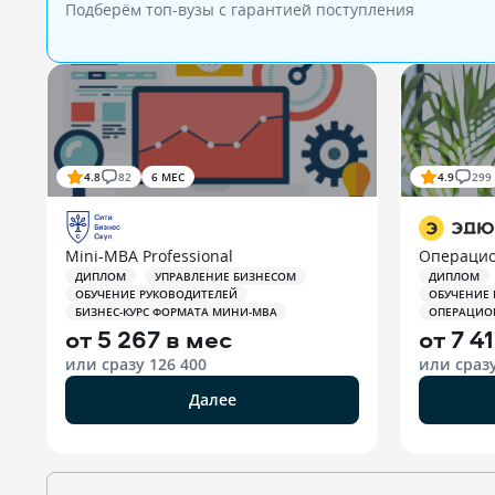
Подберём топ-вузы c гарантией поступления
4.8
82
6 МЕС
4.9
299
Mini-MBA Professional
Операцио
ДИПЛОМ
УПРАВЛЕНИЕ БИЗНЕСОМ
ДИПЛОМ
ОБУЧЕНИЕ РУКОВОДИТЕЛЕЙ
ОБУЧЕНИЕ
БИЗНЕС-КУРС ФОРМАТА МИНИ-MBA
ОПЕРАЦИО
от
5 267 в мес
от
7 4
или сразу
126 400
или сраз
Далее