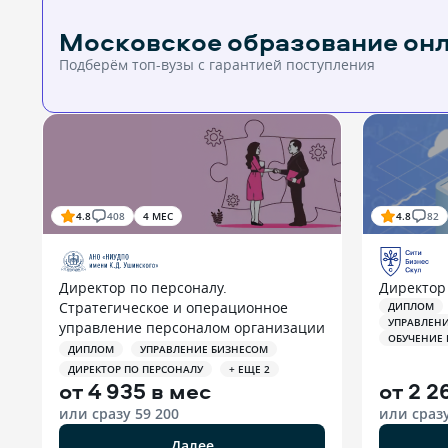
Московское образование он
Подберём топ-вузы c гарантией поступления
4.8
408
4 МЕС
4.8
82
Директор по персоналу.
Директор
Стратегическое и операционное
ДИПЛОМ
УПРАВЛЕН
управление персоналом организации
ОБУЧЕНИЕ
ДИПЛОМ
УПРАВЛЕНИЕ БИЗНЕСОМ
ДИРЕКТОР ПО ПЕРСОНАЛУ
+ ЕЩЕ 2
от
4 935 в мес
от
2 2
или сразу
59 200
или сраз
Далее