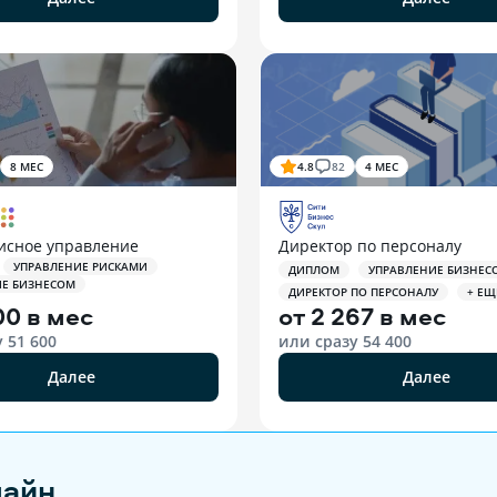
8 МЕС
4.8
82
4 МЕС
исное управление
Директор по персоналу
УПРАВЛЕНИЕ РИСКАМИ
ДИПЛОМ
УПРАВЛЕНИЕ БИЗНЕС
ИЕ БИЗНЕСОМ
ДИРЕКТОР ПО ПЕРСОНАЛУ
+ ЕЩ
00 в мес
от
2 267 в мес
у
51 600
или сразу
54 400
Далее
Далее
лайн