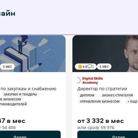
лайн
3 МЕС
4.8
5
5 МЕС
 по закупкам и снабжению
Директор по стратегии
ЗАКУПКИ И ТЕНДЕРЫ
ДИПЛОМ
БИЗНЕС-СТРАТЕГИЯ
ИЕ БИЗНЕСОМ
УПРАВЛЕНИЕ БИЗНЕСОМ
+ ЕЩЕ
 РУКОВОДИТЕЛЕЙ
67 в мес
от
3 332 в мес
у
54 400
или сразу
59 976
Далее
Далее