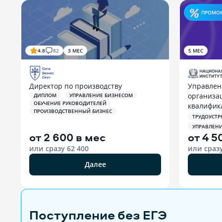
ПРОМО
4.8
82
3 МЕС
5 МЕС
Управлен
Директор по производству
организа
ДИПЛОМ
УПРАВЛЕНИЕ БИЗНЕСОМ
ОБУЧЕНИЕ РУКОВОДИТЕЛЕЙ
квалифик
ПРОИЗВОДСТВЕННЫЙ БИЗНЕС
персонал
ТРУДОУСТР
УПРАВЛЕН
от
2 600 в мес
от
4 5
или сразу
62 400
или сраз
Далее
Поступление без ЕГЭ