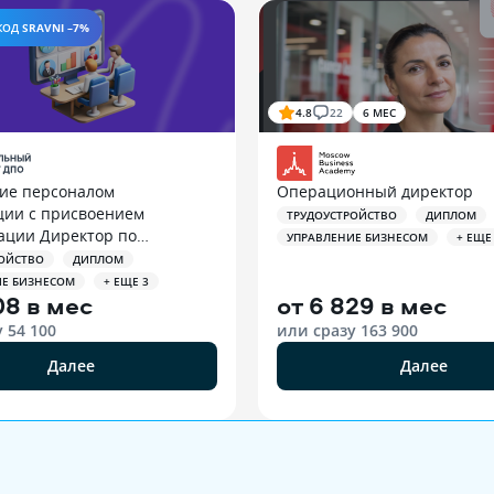
КОД
SRAVNI –7%
4.8
22
6 МЕС
ие персоналом
Операционный директор
ции с присвоением
ТРУДОУСТРОЙСТВО
ДИПЛОМ
ации Директор по
УПРАВЛЕНИЕ БИЗНЕСОМ
+ ЕЩЕ
у
ОЙСТВО
ДИПЛОМ
ИЕ БИЗНЕСОМ
+ ЕЩЕ 3
08 в мес
от
6 829 в мес
у
54 100
или сразу
163 900
Далее
Далее