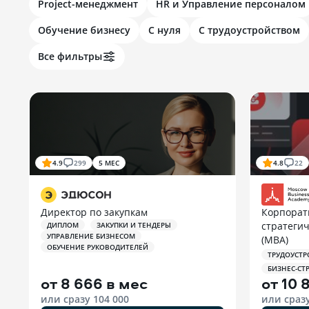
Project-менеджмент
HR и Управление персоналом
Обучение бизнесу
С нуля
С трудоустройством
Все фильтры
4.9
299
5 МЕС
4.8
22
Директор по закупкам
Корпорат
стратегич
ДИПЛОМ
ЗАКУПКИ И ТЕНДЕРЫ
УПРАВЛЕНИЕ БИЗНЕСОМ
(MBA)
ОБУЧЕНИЕ РУКОВОДИТЕЛЕЙ
ТРУДОУСТР
БИЗНЕС-СТ
от
8 666 в мес
от
10 
или сразу
104 000
или сраз