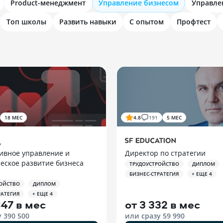
Product-менеджмент
Управление бизнесом
Управле
Топ школы
Развить навыки
С опытом
Профтест
18 МЕС
4.8
191
5 МЕС
ивное управление и
Директор по стратегии
еское развитие бизнеса
ТРУДОУСТРОЙСТВО
ДИПЛОМ
БИЗНЕС-СТРАТЕГИЯ
+ ЕЩЕ 4
ОЙСТВО
ДИПЛОМ
РАТЕГИЯ
+ ЕЩЕ 4
847 в мес
от
3 332 в мес
у
390 500
или сразу
59 990