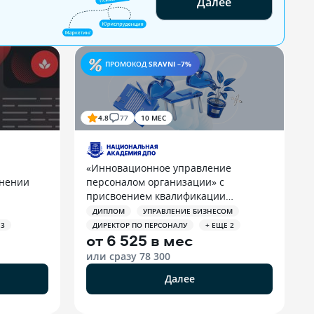
Далее
ПРОМОКОД
SRAVNI –7%
4.8
77
10 МЕС
«Инновационное управление
анении
персоналом организации» с
присвоением квалификации
«Директор по персоналу»
ДИПЛОМ
УПРАВЛЕНИЕ БИЗНЕСОМ
 3
ДИРЕКТОР ПО ПЕРСОНАЛУ
+ ЕЩЕ 2
от
6 525 в мес
или сразу
78 300
Далее