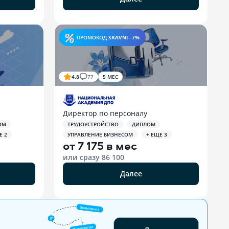
ПРОМОКОД
SRAVNI –7%
4.8
77
5 МЕС
Директор по персоналу
ОМ
ТРУДОУСТРОЙСТВО
ДИПЛОМ
Е 2
УПРАВЛЕНИЕ БИЗНЕСОМ
+ ЕЩЕ 3
от
7 175 в мес
или сразу
86 100
Далее