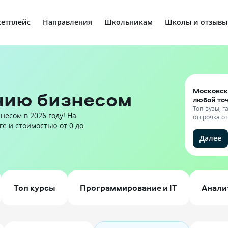
етплейс
Направления
Школьникам
Школы и отзывы
Московск
нию бизнесом
любой то
Топ-вузы, 
есом в 2026 году! На
отсрочка о
ге и стоимостью от 0 до
Далее
Топ курсы
Программирование и IT
Анали