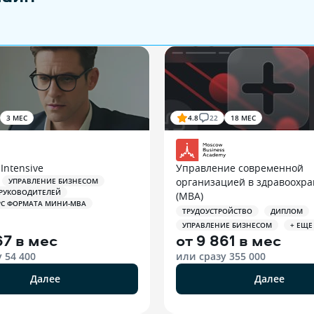
3 МЕС
4.8
22
18 МЕС
Intensive
Управление современной
организацией в здравоохр
УПРАВЛЕНИЕ БИЗНЕСОМ
 РУКОВОДИТЕЛЕЙ
(MBA)
РС ФОРМАТА МИНИ-MBA
ТРУДОУСТРОЙСТВО
ДИПЛОМ
УПРАВЛЕНИЕ БИЗНЕСОМ
+ ЕЩЕ
67 в мес
от
9 861 в мес
у
54 400
или сразу
355 000
Далее
Далее