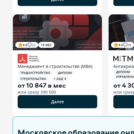
4.8
22
18 МЕС
4.8
98
Менеджмент в строительстве (MBA)
Антикриз
ДИПЛОМ
ТРУДОУСТРОЙСТВО
ДИПЛОМ
УПРАВЛЕН
СТРОИТЕЛЬСТВО
+ ЕЩЕ 4
от
10 847 в мес
от
4 3
или сразу
390 500
или сраз
Далее
Московское образование он