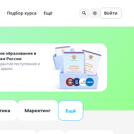
Подбор курса
Ещё
Войти
ое образование в
чке России
гарантия поступления и
т армии
тика
Маркетинг
Ещё