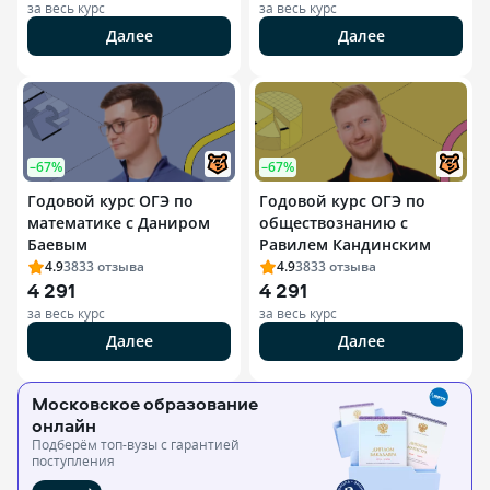
за весь курс
за весь курс
Далее
Далее
–67%
–67%
Годовой курс ОГЭ по
Годовой курс ОГЭ по
математике с Даниром
обществознанию с
Баевым
Равилем Кандинским
4.9
3833
отзыва
4.9
3833
отзыва
4 291
4 291
за весь курс
за весь курс
Далее
Далее
Московское образование
онлайн
Подберём топ-вузы c гарантией
поступления