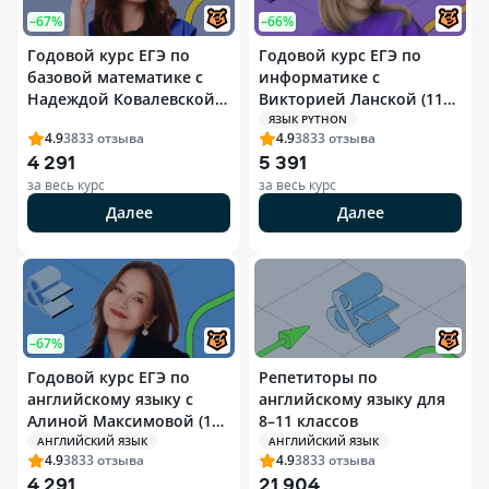
–67%
–66%
Годовой курс ЕГЭ по
Годовой курс ЕГЭ по
базовой математике с
информатике с
Надеждой Ковалевской
Викторией Ланской (11
(10 класс)
класс)
ЯЗЫК PYTHON
4.9
3833
отзыва
4.9
3833
отзыва
4 291
5 391
за весь курс
за весь курс
Далее
Далее
–67%
Годовой курс ЕГЭ по
Репетиторы по
английскому языку с
английскому языку для
Алиной Максимовой (10
8–11 классов
класс)
АНГЛИЙСКИЙ ЯЗЫК
АНГЛИЙСКИЙ ЯЗЫК
4.9
3833
отзыва
4.9
3833
отзыва
4 291
21 904