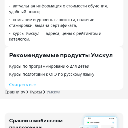
материал, все удобно
на 71,75 и 91. 
актуальная информация о стоимости обучения,
структурировано. Благодаря таким
хорошо доносят 
удобный поиск;
преподавателям и атмосфере
предоставляет 
описание и уровень сложности, наличие
в школе, я ощутила, что мои знания
материал, пробн
стажировки, выдача сертификата;
стали намного лучше, и по итогу
знаний, повторе
результаты были выше моих
курсы Умскул — адреса, цены с рейтингом и
по русскому был
ожиданий!
каталогом.
удовольствие, а
очень располаг
дальше без выго
Рекомендуемые продукты Умскул
что хотелось бы
тренажер, карто
Курсы по программированию для детей
для отработки те
поменять формат
Курсы подготовки к ОГЭ по русскому языку
честно посовето
Смотреть все
Сравни.ру
Курсы
Умскул
Сравни в мобильном
приложении