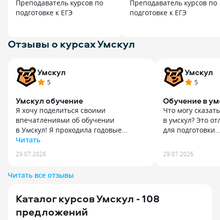
Преподаватель курсов по
Преподаватель курсов по
подготовке к ЕГЭ
подготовке к ЕГЭ
Отзывы о курсах Умскул
Умскул
Умскул
5
5
Умскул обучение
Обучение в ум
Я хочу поделиться своими
Что могу сказать
впечатлениями об обучении
в умскул? Это о
в Умскул! Я проходила годовые...
для подготовки..
Читать
Что могу сказать
Я хочу поделиться своими
в умскул? Это о
29.07.2026
29.07.2026
впечатлениями об обучении
для подготовки.
в Умскул! Я проходила годовые курсы
прошлых лет и 
Читать все отзывы
по базовой математике, истории,
особенно важно
английскому языку и русскому языку,
программу, с че
Каталог курсов Умскул - 108
и хочу сказать, что всё было просто
успешно справи
замечательно! Учителя объясняют
пробники я писа
предложений
понятно и качественно доносят
зато сами экзам