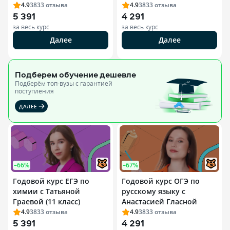
4.9
3833
отзыва
4.9
3833
отзыва
5 391
4 291
за весь курс
за весь курс
Далее
Далее
Подберем обучение
дешевле
Подберём топ-вузы c гарантией
поступления
ДАЛЕЕ
–66%
–67%
Годовой курс ЕГЭ по
Годовой курс ОГЭ по
химии с Татьяной
русскому языку с
Граевой (11 класс)
Анастасией Гласной
4.9
3833
отзыва
4.9
3833
отзыва
5 391
4 291