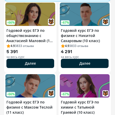
–66%
–67%
Годовой курс ЕГЭ по
Годовой курс ЕГЭ по
обществознанию с
физике с Никитой
Анастасией Маловой (11
Сахаровым (10 класс)
класс)
4.9
3833
отзыва
4.9
3833
отзыва
5 391
4 291
за весь курс
за весь курс
Далее
Далее
–66%
–67%
Годовой курс ЕГЭ по
Годовой курс ЕГЭ по
физике с Максом Теслой
химии с Татьяной
(11 класс)
Граевой (10 класс)