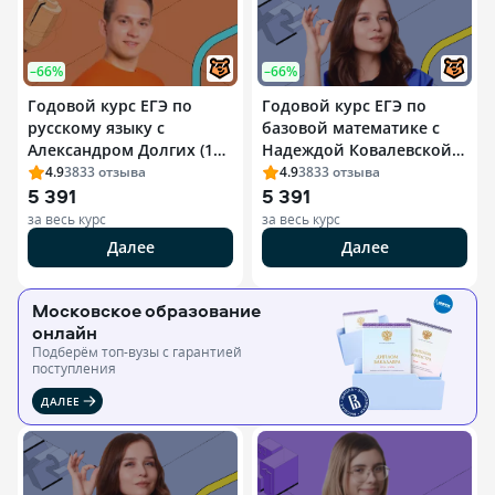
–66%
–66%
Годовой курс ЕГЭ по
Годовой курс ЕГЭ по
русскому языку с
базовой математике с
Александром Долгих (11
Надеждой Ковалевской
класс)
(11 класс)
4.9
3833
отзыва
4.9
3833
отзыва
5 391
5 391
за весь курс
за весь курс
Далее
Далее
Московское образование
онлайн
Подберём топ-вузы c гарантией
поступления
ДАЛЕЕ