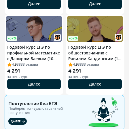
Далее
Далее
–67%
–67%
Годовой курс ЕГЭ по
Годовой курс ЕГЭ по
профильной математике
обществознанию с
с Даниром Баевым (10
Равилем Кандинским (10
класс)
класс)
4.9
3833
отзыва
4.9
3833
отзыва
4 291
4 291
за весь курс
за весь курс
Далее
Далее
Поступление без ЕГЭ
Подберём топ-вузы c гарантией
поступления
ДАЛЕЕ