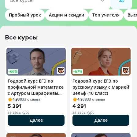
Все курсы
Пробный урок
Акции и скидки
Топ учителя
Выс
Все курсы
–66%
–67%
Годовой курс ЕГЭ по
Годовой курс ЕГЭ по
профильной математике
русскому языку с Марией
с Артуром Шарафиевым
Вельф (10 класс)
(11 класс)
4.9
3833
отзыва
4.9
3833
отзыва
5 391
4 291
за весь курс
за весь курс
Далее
Далее