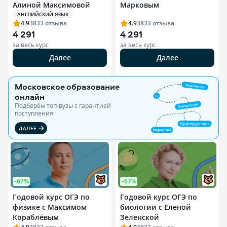
Алиной Максимовой
Марковым
АНГЛИЙСКИЙ ЯЗЫК
4.9
3833
отзыва
4.9
3833
отзыва
4 291
4 291
за весь курс
за весь курс
Далее
Далее
Московское образование
онлайн
Подберём топ-вузы c гарантией
поступления
ДАЛЕЕ
–67%
–67%
Годовой курс ОГЭ по
Годовой курс ОГЭ по
физике с Максимом
биологии с Еленой
Кораблёвым
Зеленской