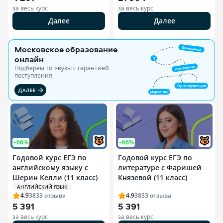
за весь курс
за весь курс
Далее
Далее
Московское образование
онлайн
Подберём топ-вузы c гарантией
поступления
ДАЛЕЕ
–66%
–66%
Годовой курс ЕГЭ по
Годовой курс ЕГЭ по
английскому языку с
литературе с Фаришей
Шерин Келли (11 класс)
Князевой (11 класс)
АНГЛИЙСКИЙ ЯЗЫК
4.9
3833
отзыва
4.9
3833
отзыва
5 391
5 391
за весь курс
за весь курс