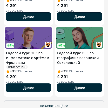
4.9
3833
отзыва
4.9
3833
отзыва
4 291
4 291
за весь курс
за весь курс
Далее
Далее
–67%
–67%
Годовой курс ОГЭ по
Годовой курс ОГЭ по
информатике с Артёмом
географии с Вероникой
Фроловым
Соколовской
ЯЗЫК PYTHON
4.9
3833
отзыва
4.9
3833
отзыва
4 291
4 291
за весь курс
за весь курс
Далее
Далее
Показать ещё
28