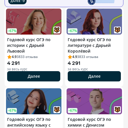
ДАЛЕЕ
–67%
–67%
Годовой курс ОГЭ по
Годовой курс ОГЭ по
истории с Дарьей
литературе с Дарьей
Львовой
Королёвой
4.9
3833
отзыва
4.9
3833
отзыва
4 291
4 291
за весь курс
за весь курс
Далее
Далее
–67%
–67%
Годовой курс ОГЭ по
Годовой курс ОГЭ по
английскому языку с
химии с Денисом