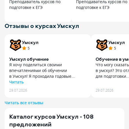
Преподаватель курсов по
Преподаватель курсов по
подготовке к ЕГЭ
подготовке к ЕГЭ
Отзывы о курсах Умскул
Умскул
Умскул
5
5
Умскул обучение
Обучение в ум
Я хочу поделиться своими
Что могу сказать
впечатлениями об обучении
в умскул? Это о
в Умскул! Я проходила годовые...
для подготовки..
Читать
Что могу сказать
Я хочу поделиться своими
в умскул? Это о
29.07.2026
29.07.2026
впечатлениями об обучении
для подготовки.
в Умскул! Я проходила годовые курсы
прошлых лет и 
Читать все отзывы
по базовой математике, истории,
особенно важно
английскому языку и русскому языку,
программу, с че
Каталог курсов Умскул - 108
и хочу сказать, что всё было просто
успешно справи
замечательно! Учителя объясняют
пробники я писа
предложений
понятно и качественно доносят
зато сами экзам