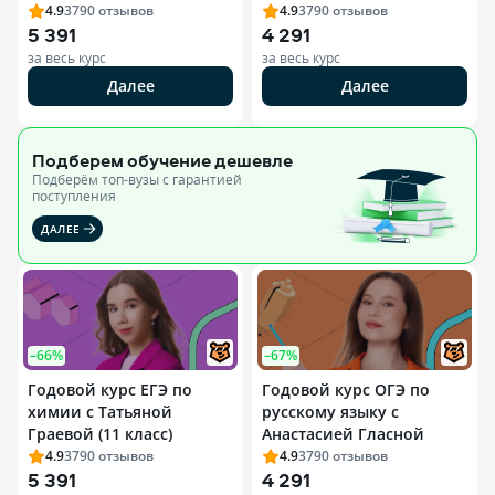
4.9
3790
отзывов
4.9
3790
отзывов
5 391
4 291
за весь курс
за весь курс
Далее
Далее
Подберем обучение
дешевле
Подберём топ-вузы c гарантией
поступления
ДАЛЕЕ
–66%
–67%
Годовой курс ЕГЭ по
Годовой курс ОГЭ по
химии с Татьяной
русскому языку с
Граевой (11 класс)
Анастасией Гласной
4.9
3790
отзывов
4.9
3790
отзывов
5 391
4 291