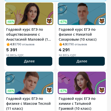
–66%
–67%
Годовой курс ЕГЭ по
Годовой курс ЕГЭ по
обществознанию с
физике с Никитой
Анастасией Маловой (11
Сахаровым (10 класс)
класс)
4.9
3790
отзывов
4.9
3790
отзывов
5 391
4 291
за весь курс
за весь курс
Далее
Далее
–66%
–67%
Годовой курс ЕГЭ по
Годовой курс ЕГЭ по
физике с Максом Теслой
химии с Татьяной
(11 класс)
Граевой (10 класс)