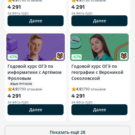
4.9
3790
отзывов
4.9
3790
отзывов
4 291
4 291
за весь курс
за весь курс
Далее
Далее
–67%
–67%
Годовой курс ОГЭ по
Годовой курс ОГЭ по
информатике с Артёмом
географии с Вероникой
Фроловым
Соколовской
ЯЗЫК PYTHON
4.9
3790
отзывов
4.9
3790
отзывов
4 291
4 291
за весь курс
за весь курс
Далее
Далее
Показать ещё
28