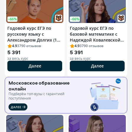
–66%
–66%
Годовой курс ЕГЭ по
Годовой курс ЕГЭ по
русскому языку с
базовой математике с
Александром Долгих (11
Надеждой Ковалевской
класс)
(11 класс)
4.9
3790
отзывов
4.9
3790
отзывов
5 391
5 391
за весь курс
за весь курс
Далее
Далее
Московское образование
онлайн
Подберём топ-вузы c гарантией
поступления
ДАЛЕЕ