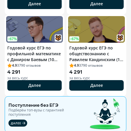
Далее
Далее
–67%
–67%
Годовой курс ЕГЭ по
Годовой курс ЕГЭ по
профильной математике
обществознанию с
с Даниром Баевым (10
Равилем Кандинским (10
класс)
класс)
4.9
3790
отзывов
4.9
3790
отзывов
4 291
4 291
за весь курс
за весь курс
Далее
Далее
Поступление без ЕГЭ
Подберём топ-вузы c гарантией
поступления
ДАЛЕЕ