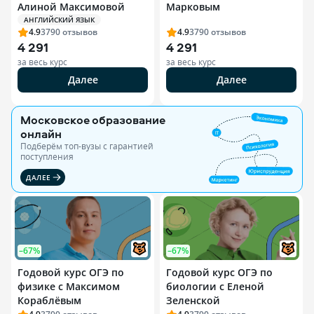
Алиной Максимовой
Марковым
АНГЛИЙСКИЙ ЯЗЫК
4.9
3790
отзывов
4.9
3790
отзывов
4 291
4 291
за весь курс
за весь курс
Далее
Далее
Московское образование
онлайн
Подберём топ-вузы c гарантией
поступления
ДАЛЕЕ
–67%
–67%
Годовой курс ОГЭ по
Годовой курс ОГЭ по
физике с Максимом
биологии с Еленой
Кораблёвым
Зеленской