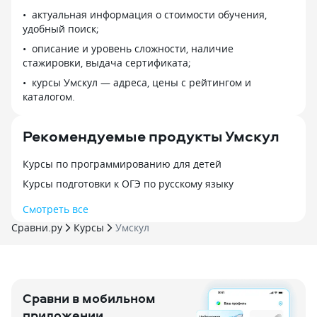
материал, все удобно
на 71,75 и 91. 
актуальная информация о стоимости обучения,
структурировано. Благодаря таким
хорошо доносят 
удобный поиск;
преподавателям и атмосфере
предоставляет 
описание и уровень сложности, наличие
в школе, я ощутила, что мои знания
материал, пробн
стажировки, выдача сертификата;
стали намного лучше, и по итогу
знаний, повторе
результаты были выше моих
курсы Умскул — адреса, цены с рейтингом и
по русскому был
ожиданий!
каталогом.
удовольствие, а
очень располаг
дальше без выго
Рекомендуемые продукты Умскул
что хотелось бы
тренажер, карто
Курсы по программированию для детей
для отработки те
поменять формат
Курсы подготовки к ОГЭ по русскому языку
честно посовето
Смотреть все
Сравни.ру
Курсы
Умскул
Сравни в мобильном
приложении