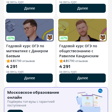
за весь курс
за весь курс
Далее
Далее
–67%
–67%
Годовой курс ОГЭ по
Годовой курс ОГЭ по
математике с Даниром
обществознанию с
Баевым
Равилем Кандинским
4.9
3790
отзывов
4.9
3790
отзывов
4 291
4 291
за весь курс
за весь курс
Далее
Далее
Московское образование
онлайн
Подберём топ-вузы c гарантией
поступления