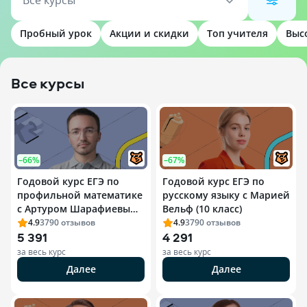
Все курсы
Пробный урок
Акции и скидки
Топ учителя
Выс
Все курсы
–66%
–67%
Годовой курс ЕГЭ по
Годовой курс ЕГЭ по
профильной математике
русскому языку с Марией
с Артуром Шарафиевым
Вельф (10 класс)
(11 класс)
4.9
3790
отзывов
4.9
3790
отзывов
5 391
4 291
за весь курс
за весь курс
Далее
Далее