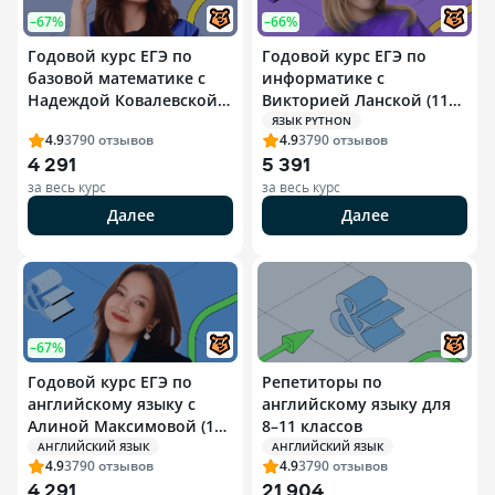
–67%
–66%
Годовой курс ЕГЭ по
Годовой курс ЕГЭ по
базовой математике с
информатике с
Надеждой Ковалевской
Викторией Ланской (11
(10 класс)
класс)
ЯЗЫК PYTHON
4.9
3790
отзывов
4.9
3790
отзывов
4 291
5 391
за весь курс
за весь курс
Далее
Далее
–67%
Годовой курс ЕГЭ по
Репетиторы по
английскому языку с
английскому языку для
Алиной Максимовой (10
8–11 классов
класс)
АНГЛИЙСКИЙ ЯЗЫК
АНГЛИЙСКИЙ ЯЗЫК
4.9
3790
отзывов
4.9
3790
отзывов
4 291
21 904