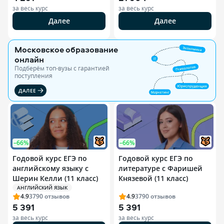
за весь курс
за весь курс
Далее
Далее
Московское образование
онлайн
Подберём топ-вузы c гарантией
поступления
ДАЛЕЕ
–66%
–66%
Годовой курс ЕГЭ по
Годовой курс ЕГЭ по
английскому языку с
литературе с Фаришей
Шерин Келли (11 класс)
Князевой (11 класс)
АНГЛИЙСКИЙ ЯЗЫК
4.9
3790
отзывов
4.9
3790
отзывов
5 391
5 391
за весь курс
за весь курс