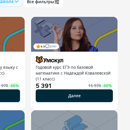
Школа
Все фильтры
4.9
3791
у языку с
Годовой курс ЕГЭ по базовой
сс)
математике с Надеждой Ковалевской
(11 класс)
5 391
 970
-
66
%
15 970
-
66
%
Далее