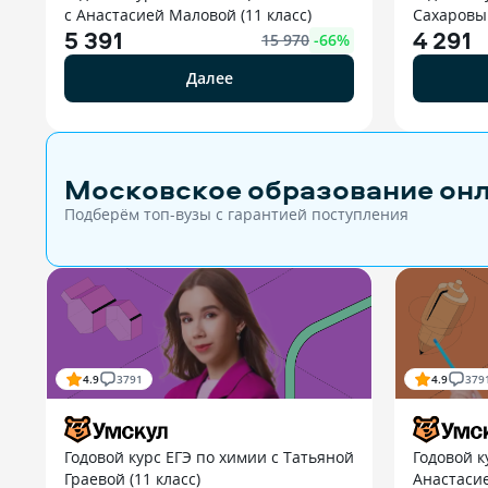
с Анастасией Маловой (11 класс)
Сахаровым
5 391
4 291
15 970
-
66
%
Далее
Московское образование он
Подберём топ-вузы c гарантией поступления
4.9
3791
4.9
379
Годовой курс ЕГЭ по химии с Татьяной
Годовой к
Граевой (11 класс)
Анастаси