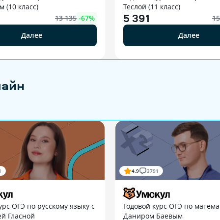
 (10 класс)
Теслой (11 класс)
5 391
13 135
-
67
%
15
Далее
Далее
лайн
1
4.9
3791
урс ОГЭ по русскому языку с
Годовой курс ОГЭ по матема
ей Гласной
Даниром Баевым