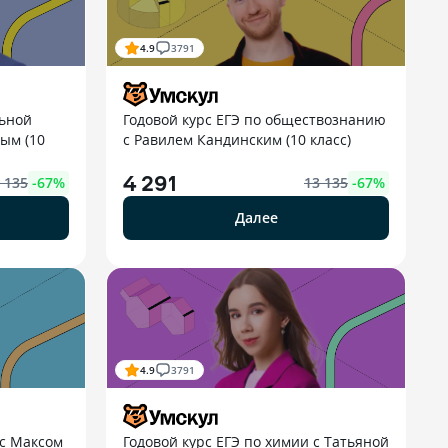
4.9
3791
льной
Годовой курс ЕГЭ по обществознанию
ым (10
с Равилем Кандинским (10 класс)
4 291
 135
-
67
%
13 135
-
67
%
Далее
4.9
3791
 с Максом
Годовой курс ЕГЭ по химии с Татьяной