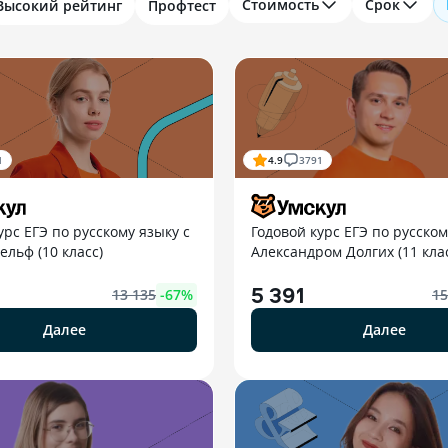
Стоимость
Срок
Высокий рейтинг
Профтест
1
4.9
3791
урс ЕГЭ по русскому языку с
Годовой курс ЕГЭ по русском
льф (10 класс)
Александром Долгих (11 кла
5 391
13 135
-
67
%
15
Далее
Далее