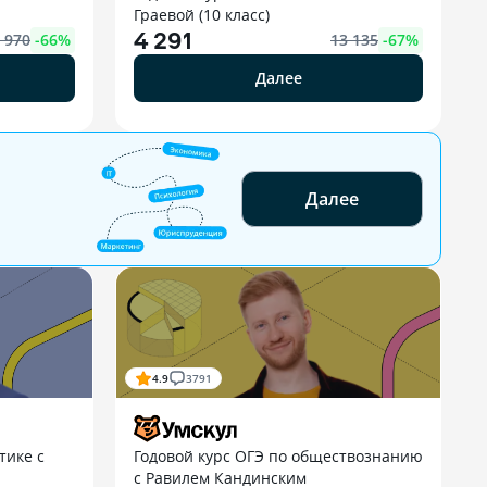
Граевой (10 класс)
4 291
 970
-
66
%
13 135
-
67
%
Далее
Далее
4.9
3791
тике с
Годовой курс ОГЭ по обществознанию
с Равилем Кандинским