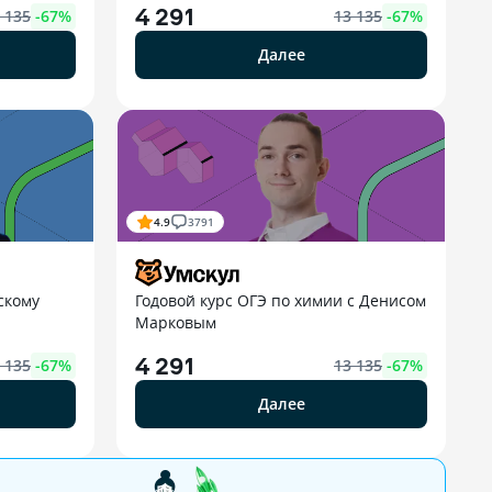
4 291
 135
-
67
%
13 135
-
67
%
Далее
4.9
3791
скому
Годовой курс ОГЭ по химии с Денисом
й
Марковым
4 291
 135
-
67
%
13 135
-
67
%
Далее