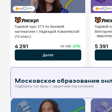
4.9
3791
4.9
379
Годовой курс ЕГЭ по базовой
Годовой к
математике с Надеждой Ковалевской
Викторией
(10 класс)
ЯЗЫК PYTH
4 291
5 391
13 135
-
67
%
Далее
Московское образование он
Подберём топ-вузы c гарантией поступления