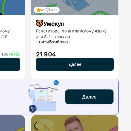
4.9
3791
скому
Репетиторы по английскому языку
 (10
для 8–11 классов
АНГЛИЙСКИЙ ЯЗЫК
21 904
 135
-
67
%
Далее
Далее