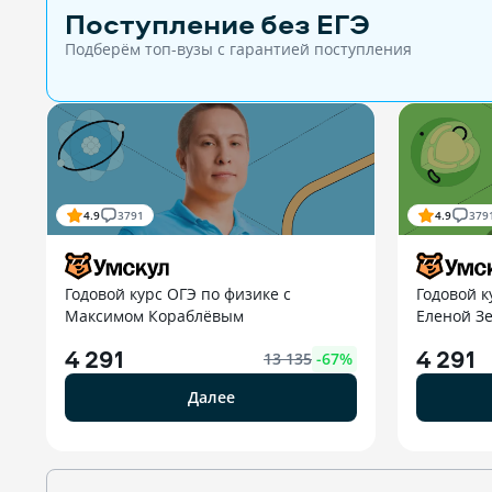
Поступление без ЕГЭ
Подберём топ-вузы c гарантией поступления
4.9
3791
4.9
379
Годовой курс ОГЭ по физике с
Годовой к
Максимом Кораблёвым
Еленой З
4 291
4 291
13 135
-
67
%
Далее