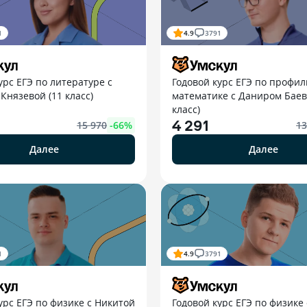
1
4.9
3791
урс ЕГЭ по литературе с
Годовой курс ЕГЭ по профи
нязевой (11 класс)
математике с Даниром Баев
класс)
4 291
15 970
-
66
%
13
Далее
Далее
1
4.9
3791
урс ЕГЭ по физике с Никитой
Годовой курс ЕГЭ по физике