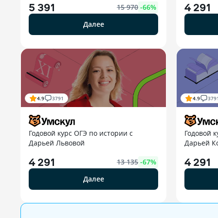
5 391
4 291
15 970
-
66
%
Далее
4.9
3791
4.9
379
Годовой курс ОГЭ по истории с
Годовой к
Дарьей Львовой
Дарьей К
4 291
4 291
13 135
-
67
%
Далее