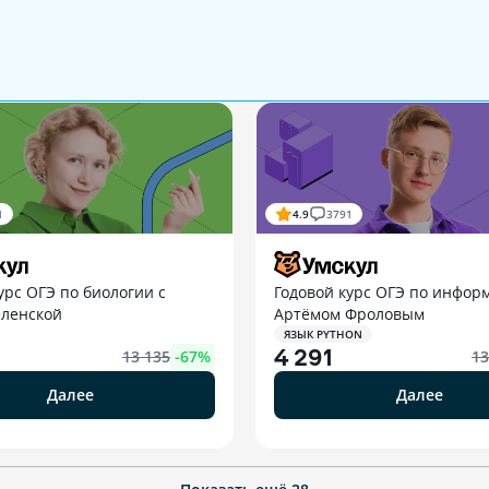
1
4.9
3791
урс ОГЭ по биологии с
Годовой курс ОГЭ по информ
еленской
Артёмом Фроловым
ЯЗЫК PYTHON
4 291
13 135
-
67
%
13
Далее
Далее