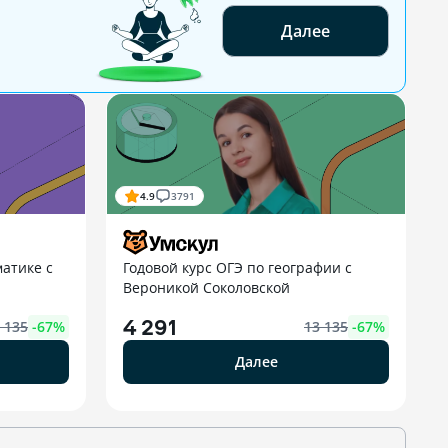
Далее
4.9
3791
атике с
Годовой курс ОГЭ по географии с
Вероникой Соколовской
4 291
 135
-
67
%
13 135
-
67
%
Далее