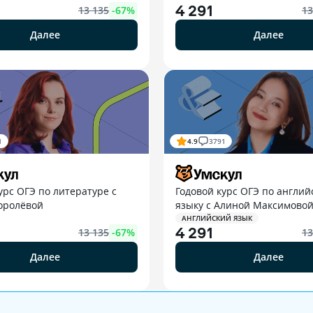
4 291
13 135
-
67
%
13
Далее
Далее
1
4.9
3791
урс ОГЭ по литературе с
Годовой курс ОГЭ по англий
оролёвой
языку с Алиной Максимово
АНГЛИЙСКИЙ ЯЗЫК
4 291
13 135
-
67
%
13
Далее
Далее