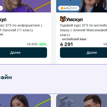
1
4.9
3791
урс ЕГЭ по информатике с
Годовой курс ЕГЭ по англий
 Ланской (11 класс)
языку с Алиной Максимовой
класс)
ON
АНГЛИЙСКИЙ ЯЗЫК
4 291
15 970
-
66
%
13
Далее
Далее
лайн