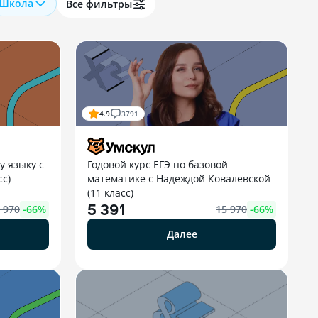
Школа
Все фильтры
4.9
3791
у языку с
Годовой курс ЕГЭ по базовой
сс)
математике с Надеждой Ковалевской
(11 класс)
5 391
 970
-
66
%
15 970
-
66
%
Далее