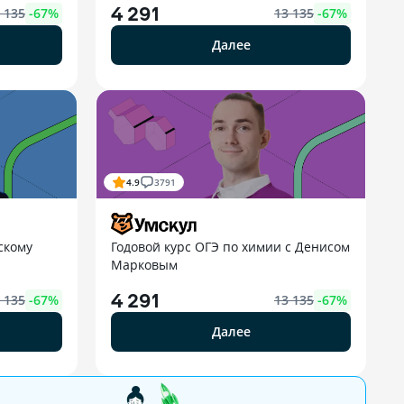
4 291
 135
-
67
%
13 135
-
67
%
Далее
4.9
3791
скому
Годовой курс ОГЭ по химии с Денисом
й
Марковым
4 291
 135
-
67
%
13 135
-
67
%
Далее