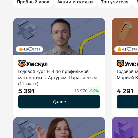
Пробный урок
Акции и скидки
Топ учителя
4.9
3791
4.9
379
Годовой курс ЕГЭ по профильной
Годовой к
математике с Артуром Шарафиевым
Марией Ве
(11 класс)
5 391
4 291
15 970
-
66
%
Далее