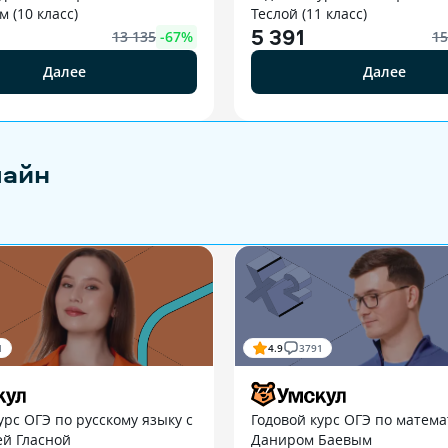
 (10 класс)
Теслой (11 класс)
5 391
13 135
-
67
%
15
Далее
Далее
лайн
1
4.9
3791
урс ОГЭ по русскому языку с
Годовой курс ОГЭ по матема
ей Гласной
Даниром Баевым