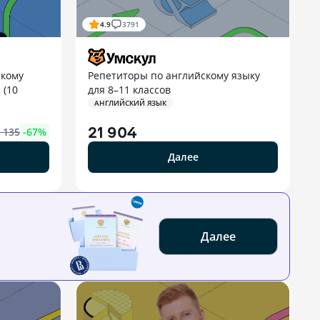
4.9
3791
скому
Репетиторы по английскому языку
 (10
для 8–11 классов
АНГЛИЙСКИЙ ЯЗЫК
21 904
 135
-
67
%
Далее
Далее