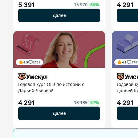
5 391
4 291
15 970
-
66
%
Далее
4.9
3791
4.9
379
Годовой курс ОГЭ по истории с
Годовой к
Дарьей Львовой
Дарьей К
4 291
4 291
13 135
-
67
%
Далее