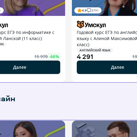
1
4.9
3791
урс ЕГЭ по информатике с
Годовой курс ЕГЭ по англий
 Ланской (11 класс)
языку с Алиной Максимовой
класс)
ON
АНГЛИЙСКИЙ ЯЗЫК
4 291
15 970
-
66
%
13
Далее
Далее
лайн