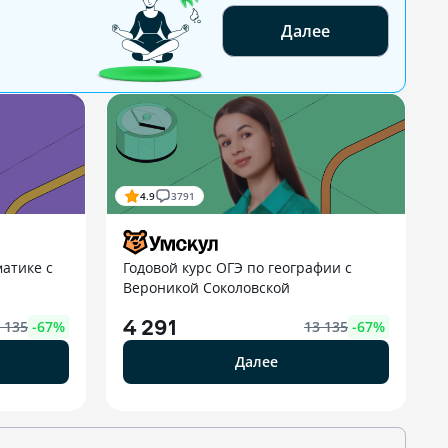
Далее
4.9
3791
атике с
Годовой курс ОГЭ по географии с
Вероникой Соколовской
4 291
 135
-
67
%
13 135
-
67
%
Далее