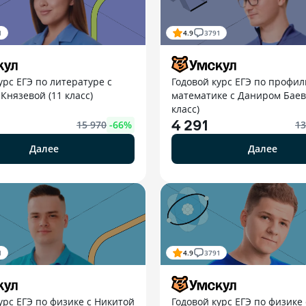
1
4.9
3791
урс ЕГЭ по литературе с
Годовой курс ЕГЭ по профи
нязевой (11 класс)
математике с Даниром Баев
класс)
4 291
15 970
-
66
%
13
Далее
Далее
1
4.9
3791
урс ЕГЭ по физике с Никитой
Годовой курс ЕГЭ по физике