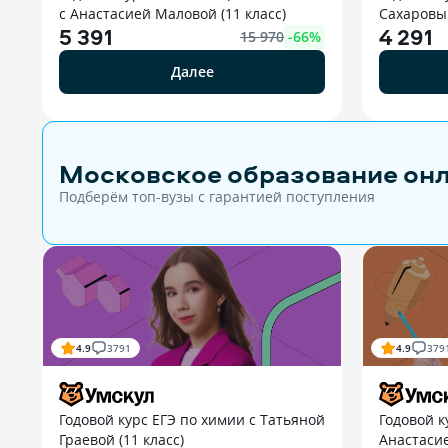
с Анастасией Маловой (11 класс)
Сахаровым
5 391
4 291
15 970
-
66
%
Далее
Московское образование он
Подберём топ-вузы c гарантией поступления
4.9
3791
4.9
379
Годовой курс ЕГЭ по химии с Татьяной
Годовой к
Граевой (11 класс)
Анастаси