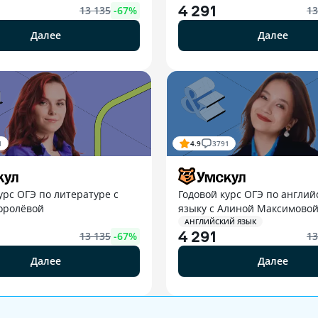
4 291
13 135
-
67
%
13
Далее
Далее
1
4.9
3791
урс ОГЭ по литературе с
Годовой курс ОГЭ по англий
оролёвой
языку с Алиной Максимово
АНГЛИЙСКИЙ ЯЗЫК
4 291
13 135
-
67
%
13
Далее
Далее