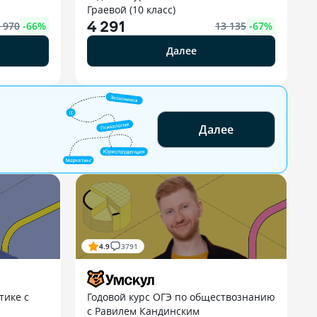
Граевой (10 класс)
4 291
 970
-
66
%
13 135
-
67
%
Далее
Далее
4.9
3791
тике с
Годовой курс ОГЭ по обществознанию
с Равилем Кандинским