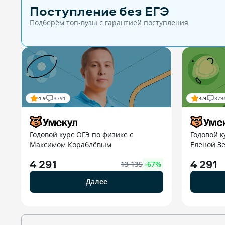
Поступление без ЕГЭ
Подберём топ-вузы c гарантией поступления
4.9
3791
4.9
379
Годовой курс ОГЭ по физике с
Годовой к
Максимом Кораблёвым
Еленой З
4 291
4 291
13 135
-
67
%
Далее