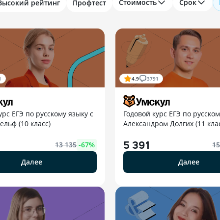
Стоимость
Срок
Высокий рейтинг
Профтест
1
4.9
3791
урс ЕГЭ по русскому языку с
Годовой курс ЕГЭ по русском
льф (10 класс)
Александром Долгих (11 кла
5 391
13 135
-
67
%
15
Далее
Далее