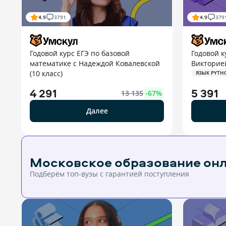
4.9
3791
4.9
379
Годовой курс ЕГЭ по базовой
Годовой к
математике с Надеждой Ковалевской
Викторией
(10 класс)
ЯЗЫК PYTH
4 291
5 391
13 135
-
67
%
Далее
Московское образование он
Подберём топ-вузы c гарантией поступления