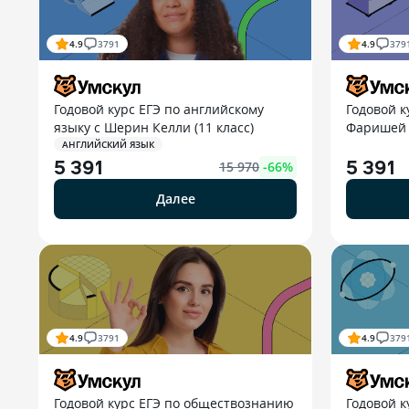
4.9
3791
4.9
379
Годовой курс ЕГЭ по английскому
Годовой к
языку с Шерин Келли (11 класс)
Фаришей К
АНГЛИЙСКИЙ ЯЗЫК
5 391
5 391
15 970
-
66
%
Далее
4.9
3791
4.9
379
Годовой курс ЕГЭ по обществознанию
Годовой к