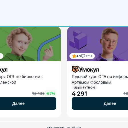
1
4.9
3791
урс ОГЭ по биологии с
Годовой курс ОГЭ по информ
еленской
Артёмом Фроловым
ЯЗЫК PYTHON
4 291
13 135
-
67
%
13
Далее
Далее