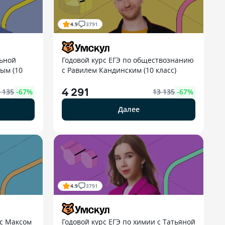
4.9
3791
льной
Годовой курс ЕГЭ по обществознанию
ым (10
с Равилем Кандинским (10 класс)
4 291
 135
-
67
%
13 135
-
67
%
Далее
4.9
3791
 с Максом
Годовой курс ЕГЭ по химии с Татьяной