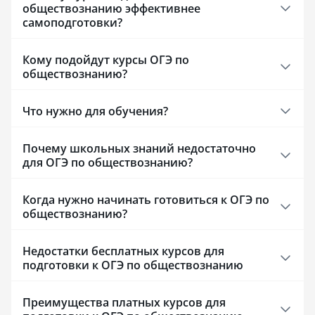
обществознанию эффективнее
обучающихся взрослые люди
так, что можно 
самоподготовки?
и в состоянии» нажать на кнопку "
и учебу. Многи
при необходимости. В остальном
в записи, а рас
меня все устраивает, буду ещё
занятий подстр
Кому подойдут курсы ОГЭ по
покупать у вас курсы.
под студентов-з
обществознанию?
Техническая баз
университета ст
Что нужно для обучения?
к электронным 
зарубежные баз
развития) откры
Почему школьных знаний недостаточно
сильно упрощае
для ОГЭ по обществознанию?
курсовых работ.
отметить высоку
при дистанцион
Когда нужно начинать готовиться к ОГЭ по
самодисциплина
обществознанию?
железной. Также
больше бюджетн
Недостатки бесплатных курсов для
на педагогическ
подготовки к ОГЭ по обществознанию
Если вы ищете м
актуальную базу
психологии, нау
Преимущества платных курсов для
с трудными под