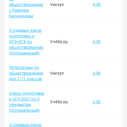
обществознанию
Умскул
4.90
с Равилем
Кандинским
3-годовые курсы
подготовки к
ОГЭ+ЕГЭ по
Учёба.ру
4.90
обществознанию
(Оптимальный)
Репетиторы по
обществознанию
Умскул
4.90
для 7–11 классов
Курсы подготовки
к ОГЭ 2027 по 3
Учёба.ру
4.90
предметам
(Оптимальный)
3-годовые курсы