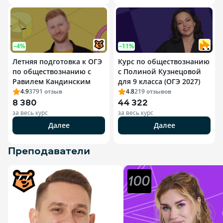
–4%
–11%
Летняя подготовка к ОГЭ
Курс по обществознанию
по обществознанию с
с Полиной Кузнецовой
Равилем Кандинским
для 9 класса (ОГЭ 2027)
4.9
3791
отзыв
4.8
219
отзывов
8 380
44 322
за весь курс
за весь курс
Далее
Далее
Преподаватели