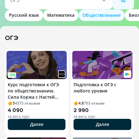
ОГЭ
Русский язык
Математика
Обществознание
Био
ОГЭ
–5%
Курс подготовки к ОГЭ
Подготовка к ОГЭ с
по обществознанию.
любого уровня
Сила Коржа с Настей
Коржевой | ОГЭ-2027
5
4375
отзывов
4.8
703
отзыва
4 090
2 990
за весь курс
за весь курс
Далее
Далее