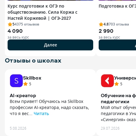
Курс подготовки к ОГЭ по
Подготовка к ОГ
обществознанию. Сила Коржа с
Настей Коржевой | ОГЭ-2027
5
4375
отзывов
4.8
703
отзыва
4 090
2 990
за весь курс
за весь курс
Далее
Отзывы о школах
Skillbox
Универс
5
5
AI-креатор
Обучение на ф
педагогики
Всем привет! Обучаюсь на Skillbox
профессии AI-креатора, надо сказать,
Мой опыт обуче
что я вес...
Читать
педагогики в Ун
Всем привет! Обучаюсь на Skillbox
«Синергия» оказ
профессии AI-креатора, надо сказать,
Мой опыт обуче
5.08.2026
29.07.2026
что я весьма и весьма далека
педагогики в Ун