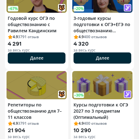
–67%
–20%
Годовой курс ОГЭ по
3-годовые курсы
обществознанию с
подготовки к ОГЭ+ЕГЭ по
Равилем Кандинским
обществознанию
(Оптимальный)
4.9
3791
отзыв
4.9
400
отзывов
4 291
4 320
за весь курс
за весь курс
Далее
Далее
–30%
Репетиторы по
Курсы подготовки к ОГЭ
обществознанию для 7–
2027 по 3 предметам
11 классов
(Оптимальный)
4.9
3791
отзыв
4.9
400
отзывов
21 904
10 290
за весь курс
за весь курс