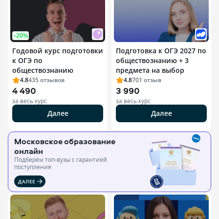
–20%
Годовой курс подготовки
Подготовка к ОГЭ 2027 по
к ОГЭ по
обществознанию + 3
обществознанию
предмета на выбор
4.8
435
отзывов
4.8
701
отзыв
4 490
3 990
за весь курс
за весь курс
Далее
Далее
Московское образование
онлайн
Подберём топ-вузы c гарантией
поступления
ДАЛЕЕ