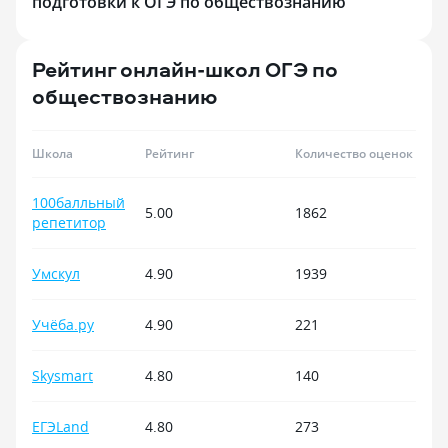
подготовки к ОГЭ по обществознанию
без давления и 
первый трудово
образования, фа
Рейтинг онлайн-школ ОГЭ по
«Синергии» ста
выбором. Главно
обществознанию
здесь дают удочк
инициатива само
превыше всего. 
Школа
Рейтинг
Количество оценок
университет тем,
современным на
100балльный
а не просто тр
5.00
1862
репетитор
программы.
Умскул
4.90
1939
Учёба.ру
4.90
221
Skysmart
4.80
140
ЕГЭLand
4.80
273