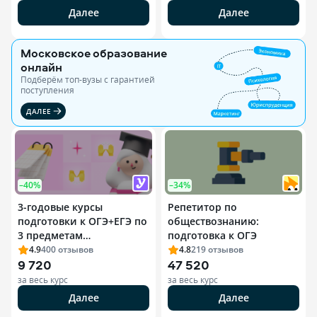
Далее
Далее
Московское образование
онлайн
Подберём топ-вузы c гарантией
поступления
ДАЛЕЕ
–40%
–34%
3-годовые курсы
Репетитор по
подготовки к ОГЭ+ЕГЭ по
обществознанию:
3 предметам
подготовка к ОГЭ
(Оптимальный)
4.9
400
отзывов
4.8
219
отзывов
9 720
47 520
за весь курс
за весь курс
Далее
Далее