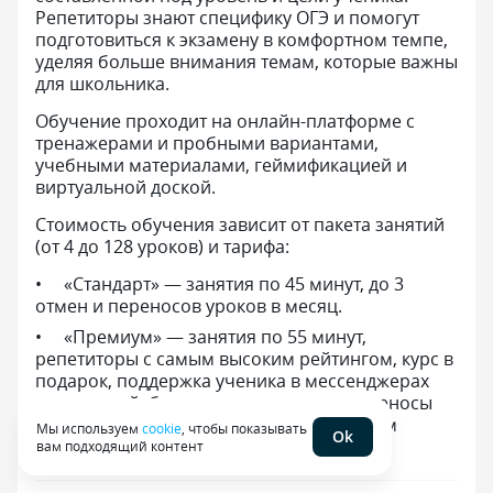
Репетиторы знают специфику ОГЭ и помогут
подготовиться к экзамену в комфортном темпе,
уделяя больше внимания темам, которые важны
для школьника.
Обучение проходит на онлайн-платформе с
тренажерами и пробными вариантами,
учебными материалами, геймификацией и
виртуальной доской.
Стоимость обучения зависит от пакета занятий
(от 4 до 128 уроков) и тарифа:
«Стандарт» — занятия по 45 минут, до 3
отмен и переносов уроков в месяц.
«Премиум» — занятия по 55 минут,
репетиторы с самым высоким рейтингом, курс в
подарок, поддержка ученика в мессенджерах
вне занятий, безлимит на отмены и переносы
уроков, индивидуальный подход с учетом
Мы используем
cookie
, чтобы показывать
Ok
особенностей здоровья ученика.
вам подходящий контент