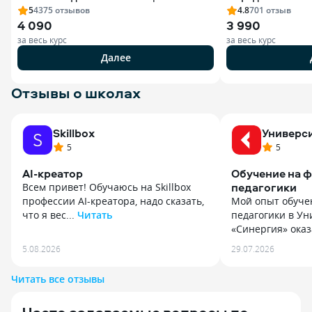
5
4375
отзывов
4.8
701
отзыв
4 090
3 990
за весь курс
за весь курс
Далее
Отзывы о школах
Skillbox
Универс
5
5
AI-креатор
Обучение на ф
педагогики
Всем привет! Обучаюсь на Skillbox
профессии AI-креатора, надо сказать,
Мой опыт обуче
что я вес...
Читать
педагогики в Ун
Всем привет! Обучаюсь на Skillbox
«Синергия» оказ
профессии AI-креатора, надо сказать,
Мой опыт обуче
5.08.2026
29.07.2026
что я весьма и весьма далека
педагогики в Ун
от программирования и АйТи сферы
«Синергия» оказ
Читать все отзывы
в целом, поэтому немного
продуктивным и
волновалась «смогу ли
Главным преиму