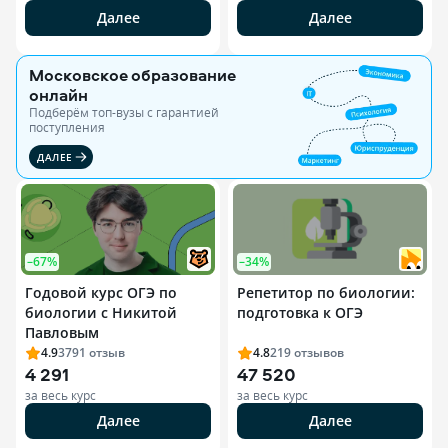
Далее
Далее
Московское образование
онлайн
Подберём топ-вузы c гарантией
поступления
ДАЛЕЕ
–67%
–34%
Годовой курс ОГЭ по
Репетитор по биологии:
биологии с Никитой
подготовка к ОГЭ
Павловым
4.9
3791
отзыв
4.8
219
отзывов
4 291
47 520
за весь курс
за весь курс
Далее
Далее