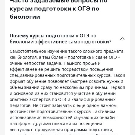
Часто задаваемые вопросы по
я разобраться». Опасения были
является его те
напрасны, все объясняется
практикой, что 
курсам подготовки к ОГЭ по
доступным языком, много практики,
учителя — реша
биологии
наконец-то разобралась для себя —
Сильные сторон
«что такое нейросети и с чем их» едят
Преподавательск
«. В общем и целом довольна
факультета Анна
Почему курсы подготовки к ОГЭ по
обучением, удалось поучаствовать
продвигает сов
биологии эффективнее самоподготовки?
в реферальном программе
нейробиологиче
и получила свою выплату
к обучению. На 
Самостоятельное изучение такого сложного предмета
за приведенного ученика, спасибо!
не просто давал
как биология, а тем более – подготовка к сдаче ОГЭ –
Единственный минус — ну очень
из советских уч
очень непростая задача. Намного проще и
навязчивый отдел продаж, только
как работает па
эффективнее ее решить посредством посещения
заходишь в тг канал полистать курсы,
зубрежка беспо
специализированных подготовительных курсов. Такой
как тебе начинают названивать
экзаменом и ка
формат обучение позволяет быстрее освоить нужный
с предложениями, НЕ НАДО!
у школьников в
объем знаний сразу по нескольким причинам. Первой
Вы получаете обратный эффект,
мотивацию, опи
и основной из них становится участие в обучении
как реклама при просмотре сериала,
их автономии. П
опытных экспертов по ОГЭ и квалифицированных
сразу галочка: этот товар не покупать
предоставляет 
педагогов. Не стоит забывать о еще одном важном
никогда😅 Пожалуйста, руководство,
проходить стаж
достоинстве подготовительных курсов – активном
примите к сведению. Большинство
во время учебы
использования возможностей обучающих онлайн-
обучающихся взрослые люди
так, что можно 
платформ. Другими плюсами их посещения
и в состоянии» нажать на кнопку "
и учебу. Многи
выступают: продуманная программа подготовки,
при необходимости. В остальном
в записи, а рас