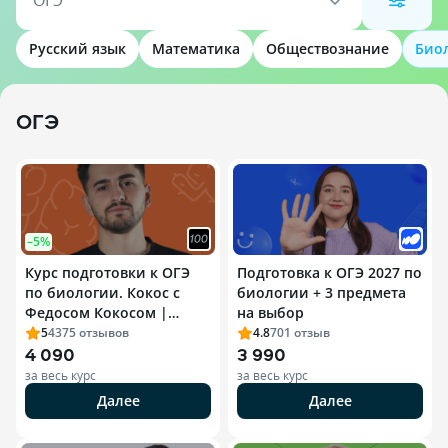
ОГЭ
Русский язык
Математика
Обществознание
Био
ОГЭ
–5%
Курс подготовки к ОГЭ
Подготовка к ОГЭ 2027 по
по биологии. Кокос с
биологии + 3 предмета
Федосом Кокосом |
на выбор
ОГЭ-2027
5
4375
отзывов
4.8
701
отзыв
4 090
3 990
за весь курс
за весь курс
Далее
Далее