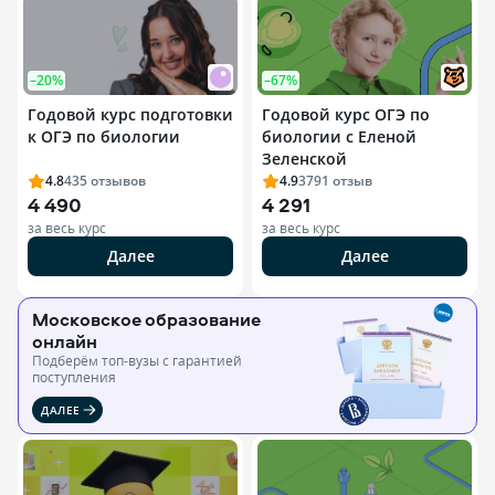
–20%
–67%
Годовой курс подготовки
Годовой курс ОГЭ по
к ОГЭ по биологии
биологии с Еленой
Зеленской
4.8
435
отзывов
4.9
3791
отзыв
4 490
4 291
за весь курс
за весь курс
Далее
Далее
Московское образование
онлайн
Подберём топ-вузы c гарантией
поступления
ДАЛЕЕ