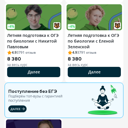
–4%
–4%
Летняя подготовка к ОГЭ
Летняя подготовка к ОГЭ
по биологии с Никитой
по биологии с Еленой
Павловым
Зеленской
4.9
3791
отзыв
4.9
3791
отзыв
8 380
8 380
за весь курс
за весь курс
Далее
Далее
Поступление без ЕГЭ
Подберём топ-вузы c гарантией
поступления
ДАЛЕЕ