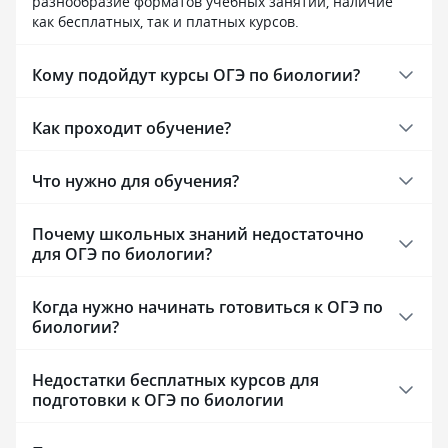
разнообразие форматов учебных занятий, наличие
меня все устраивает, буду ещё
занятий подстр
как бесплатных, так и платных курсов.
покупать у вас курсы.
под студентов-з
Техническая баз
университета ст
Кому подойдут курсы ОГЭ по биологии?
к электронным 
зарубежные баз
Как проходит обучение?
развития) откры
сильно упрощае
курсовых работ.
Что нужно для обучения?
отметить высоку
при дистанцион
Почему школьных знаний недостаточно
самодисциплина
для ОГЭ по биологии?
железной. Также
больше бюджетн
на педагогическ
Когда нужно начинать готовиться к ОГЭ по
Если вы ищете м
биологии?
актуальную базу
психологии, нау
с трудными под
Недостатки бесплатных курсов для
без давления и 
подготовки к ОГЭ по биологии
первый трудово
образования, фа