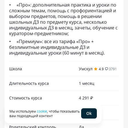
«Про»: дополнительная практика и уроки по
сложным темам, помощь с профориентацией и
выбором предметов, помощь в решении
школьных ДЗ по предмету курса, несколько
индивидуальных ДЗ в месяц, зачеты, обучение с
куратором-предметником;
«Премиум»: все из тарифа «Про» +
безлимитные индивидуальные ДЗ и
индивидуальные уроки (60 минут в месяц).
Школа
Умскул
4.9
3791
Длительность курса
1 месяц
Стоимость курса
4 291 ₽
Мы используем
cookie
, чтобы показывать
Индивидуальные занятия
Нет
Ok
вам подходящий контент
Родительский контроль
Да