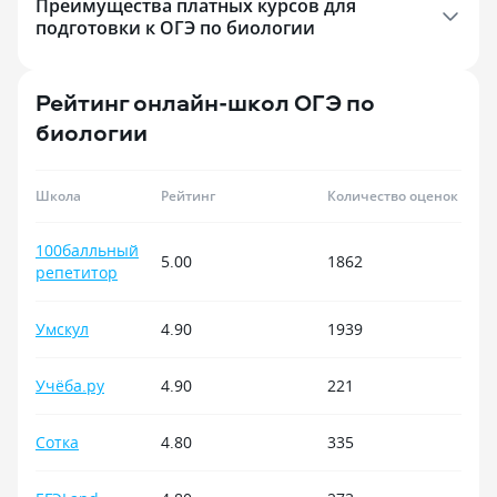
Преимущества платных курсов для
«Синергии» ста
подготовки к ОГЭ по биологии
выбором. Главно
здесь дают удочк
инициатива само
превыше всего. 
Рейтинг онлайн-школ ОГЭ по
университет тем,
биологии
современным на
а не просто тр
программы.
Школа
Рейтинг
Количество оценок
100балльный
5.00
1862
репетитор
Умскул
4.90
1939
Учёба.ру
4.90
221
Сотка
4.80
335