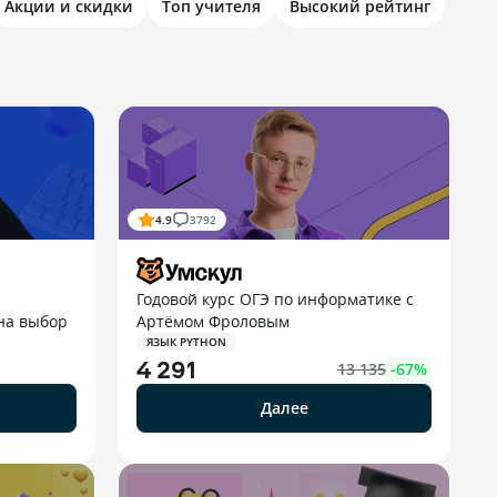
Акции и скидки
Топ учителя
Высокий рейтинг
4.9
3792
Годовой курс ОГЭ по информатике с
на выбор
Артёмом Фроловым
ЯЗЫК PYTHON
4 291
13 135
-
67
%
Далее