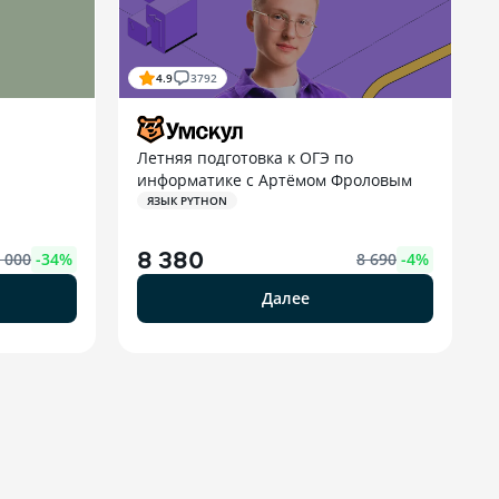
4.9
3792
Летняя подготовка к ОГЭ по
информатике с Артёмом Фроловым
ЯЗЫК PYTHON
8 380
 000
-
34
%
8 690
-
4
%
Далее