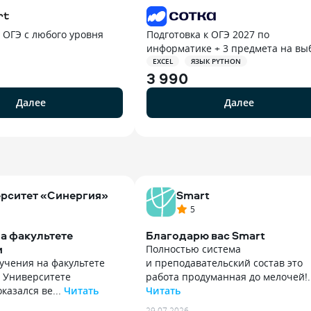
к ОГЭ с любого уровня
Подготовка к ОГЭ 2027 по
информатике + 3 предмета на вы
EXCEL
ЯЗЫК PYTHON
3 990
Далее
Далее
рситет «Синергия»
Smart
5
а факультете
Благодарю вас Smart
и
Полностью система
учения на факультете
и преподавательский состав это
в Университете
работа продуманная до мелочей!..
казался ве...
Читать
Читать
учения на факультете
Полностью система
29.07.2026