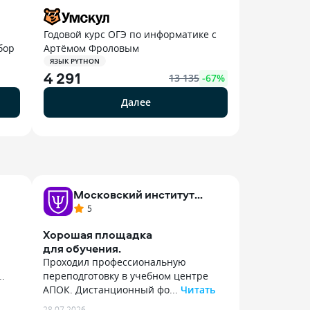
Годовой курс ОГЭ по информатике с
бор
Артёмом Фроловым
ЯЗЫК PYTHON
4 291
13 135
-
67
%
Далее
Московский институт
психологии
5
Хорошая площадка
для обучения.
Проходил профессиональную
.
переподготовку в учебном центре
АПОК. Дистанционный фо...
Читать
Проходил профессиональную
28.07.2026