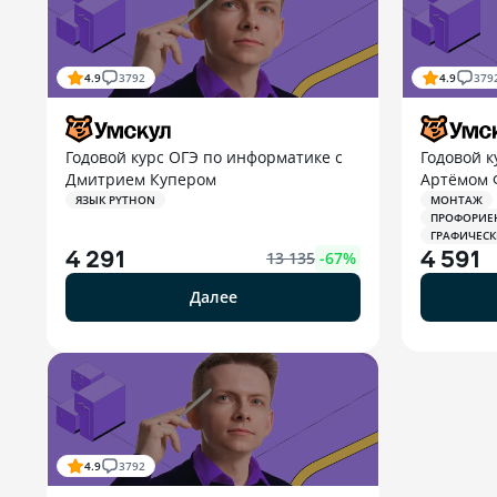
4.9
3792
4.9
379
Годовой курс ОГЭ по информатике с
Годовой к
Дмитрием Купером
Артёмом Ф
ЯЗЫК PYTHON
МОНТАЖ
ПРОФОРИЕ
ГРАФИЧЕСК
4 291
4 591
13 135
-
67
%
Далее
4.9
3792