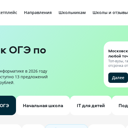
етплейс
Направления
Школьникам
Школы и отзывы
к ОГЭ по
Московск
любой то
Топ-вузы, 
отсрочка о
нформатике в 2026 году
оступно 13 предложений
Далее
 рублей.
ОГЭ
Начальная школа
IT для детей
Под