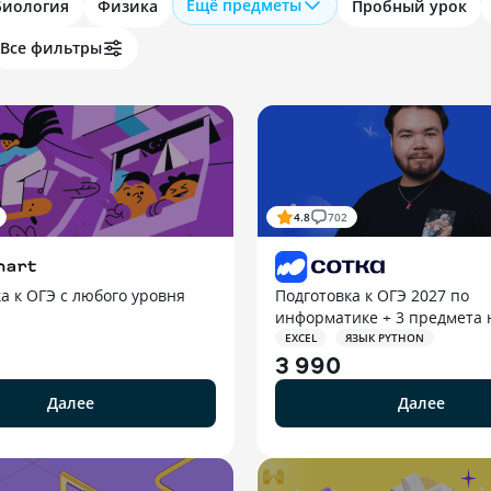
Ещё предметы
Биология
Физика
Пробный урок
Все фильтры
4.8
702
а к ОГЭ с любого уровня
Подготовка к ОГЭ 2027 по
информатике + 3 предмета 
EXCEL
ЯЗЫК PYTHON
3 990
Далее
Далее