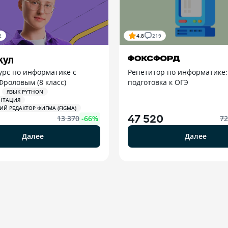
2
4.8
219
урс по информатике с
Репетитор по информатике:
роловым (8 класс)
подготовка к ОГЭ
ЯЗЫК PYTHON
НТАЦИЯ
ИЙ РЕДАКТОР ФИГМА (FIGMA)
47 520
13 370
-
66
%
72
Далее
Далее