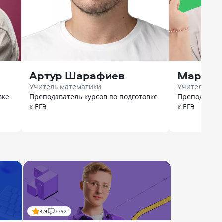
Артур Шарафиев
Марк Л
Учитель математики
Учитель био
вке
Преподаватель курсов по подготовке
Преподавате
к ЕГЭ
к ЕГЭ
4.9
3792