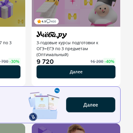
4.9
400
7 по 3
3-годовые курсы подготовки к
ОГЭ+ЕГЭ по 3 предметам
(Оптимальный)
9 720
 700
-
30
%
16 200
-
40
%
Далее
Далее