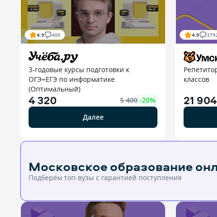
4.9
400
4.9
379
3-годовые курсы подготовки к
Репетито
ОГЭ+ЕГЭ по информатике
классов
(Оптимальный)
4 320
21 904
5 400
-
20
%
Далее
Московское образование он
Подберём топ-вузы c гарантией поступления