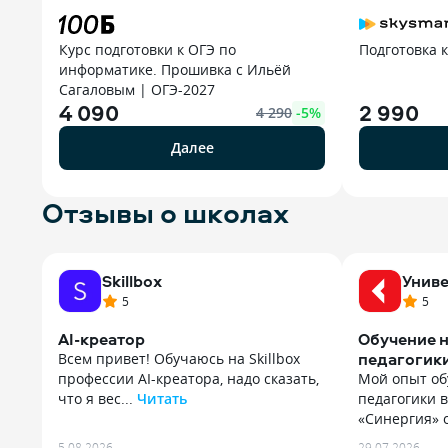
Курс подготовки к ОГЭ по
Подготовка 
информатике. Прошивка с Ильёй
Сагаловым | ОГЭ-2027
4 090
2 990
4 290
-
5
%
Далее
Отзывы о школах
Skillbox
Униве
5
5
AI-креатор
Обучение н
педагогик
Всем привет! Обучаюсь на Skillbox
профессии AI-креатора, надо сказать,
Мой опыт об
что я вес...
Читать
педагогики 
Всем привет! Обучаюсь на Skillbox
«Синергия» о
профессии AI-креатора, надо сказать,
Мой опыт об
5.08.2026
29.07.2026