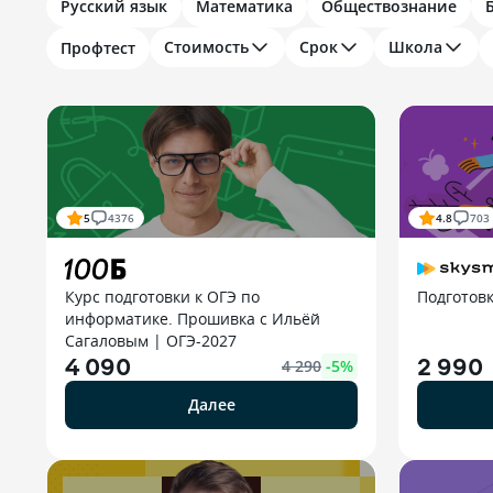
Русский язык
Математика
Обществознание
Стоимость
Срок
Школа
Профтест
5
4376
4.8
703
Курс подготовки к ОГЭ по
Подготовк
информатике. Прошивка с Ильёй
Сагаловым | ОГЭ-2027
4 090
2 990
4 290
-
5
%
Далее