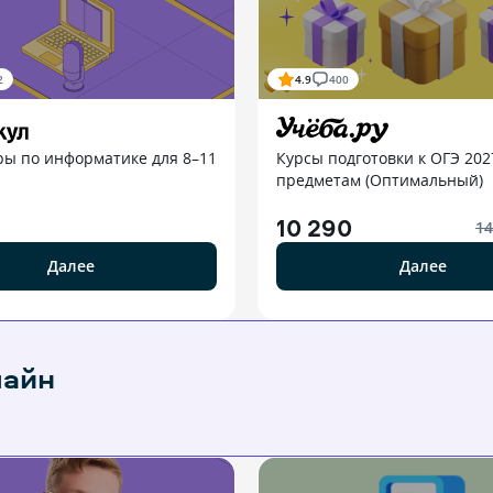
2
4.9
400
ры по информатике для 8–11
Курсы подготовки к ОГЭ 202
предметам (Оптимальный)
10 290
14
Далее
Далее
лайн