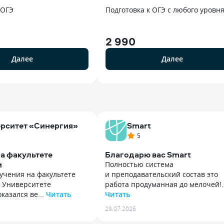
 ОГЭ
Подготовка к ОГЭ с любого уровн
2 990
Далее
Далее
рситет «Синергия»
Smart
5
а факультете
Благодарю вас Smart
и
Полностью система
учения на факультете
и преподавательский состав это
в Университете
работа продуманная до мелочей!..
казался ве...
Читать
Читать
учения на факультете
Полностью система
29.07.2026
в Университете
и преподавательский состав это