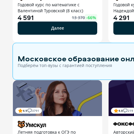
Годовой курс по математике с
Годовой к
Валентиной Туровской (8 класс)
Надеждой
4 591
4 291
13 370
-
66
%
Далее
Московское образование он
Подберём топ-вузы c гарантией поступления
4.9
3791
4.8
219
Летняя подготовка к ОГЭ по
Авторский