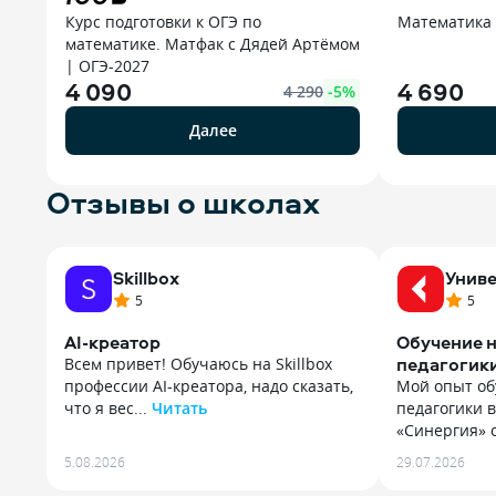
Курс подготовки к ОГЭ по
Математика
математике. Матфак с Дядей Артёмом
| ОГЭ-2027
4 090
4 690
4 290
-
5
%
Далее
Отзывы о школах
Skillbox
Униве
5
5
AI-креатор
Обучение н
педагогик
Всем привет! Обучаюсь на Skillbox
профессии AI-креатора, надо сказать,
Мой опыт об
что я вес...
Читать
педагогики 
Всем привет! Обучаюсь на Skillbox
«Синергия» о
профессии AI-креатора, надо сказать,
Мой опыт об
5.08.2026
29.07.2026
что я весьма и весьма далека
педагогики 