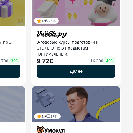
4.9
400
7 по 3
3-годовые курсы подготовки к
ОГЭ+ЕГЭ по 3 предметам
(Оптимальный)
9 720
 700
-
30
%
16 200
-
40
%
Далее
4.9
3791