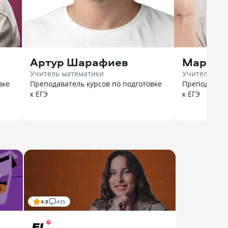
Артур Шарафиев
Марк Л
Учитель математики
Учитель био
вке
Преподаватель курсов по подготовке
Преподавате
к ЕГЭ
к ЕГЭ
4.8
435