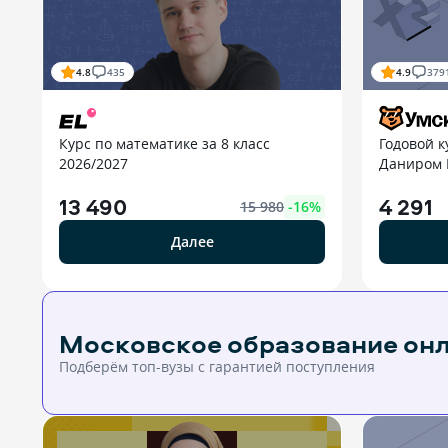
4.8
435
4.9
379
Курс по математике за 8 класс
Годовой к
2026/2027
Даниром
13 490
4 291
15 980
-
16
%
Далее
Московское образование он
Подберём топ-вузы c гарантией поступления