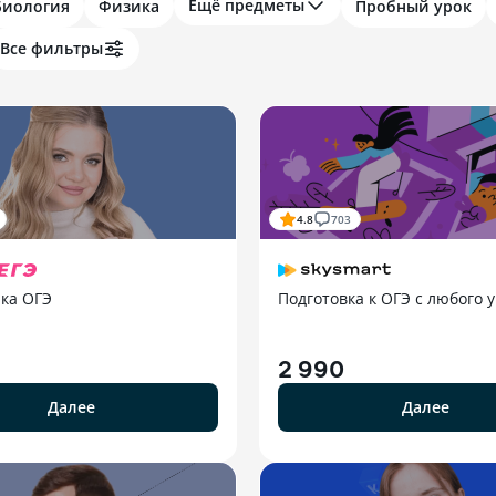
Ещё предметы
Биология
Физика
Пробный урок
Все фильтры
4.8
703
ка ОГЭ
Подготовка к ОГЭ с любого 
2 990
Далее
Далее