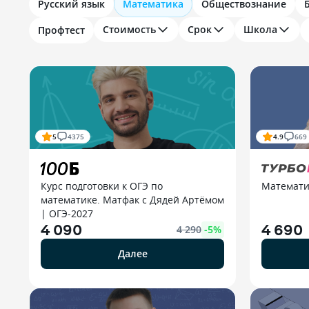
Русский язык
Математика
Обществознание
Стоимость
Срок
Школа
Профтест
5
4375
4.9
669
Курс подготовки к ОГЭ по
Математи
математике. Матфак с Дядей Артёмом
| ОГЭ-2027
4 090
4 690
4 290
-
5
%
Далее