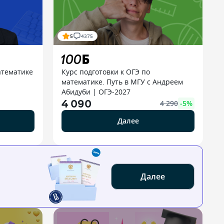
5
4375
атематике
Курс подготовки к ОГЭ по
математике. Путь в МГУ с Андреем
Абидуби | ОГЭ-2027
4 090
4 290
-
5
%
Далее
Далее