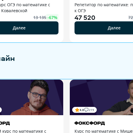
урс ОГЭ по математике с
Репетитор по математике: п
 Ковалевской
к ОГЭ
47 520
13 135
-
67
%
72
Далее
Далее
лайн
4.8
219
 курс по математике с
Курс по математике с Мише