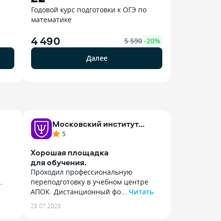
я
Годовой курс подготовки к ОГЭ по
математике
4 490
5 590
-
20
%
Далее
Московский институт
психологии
5
Хорошая площадка
для обучения.
Проходил профессиональную
.
переподготовку в учебном центре
АПОК. Дистанционный фо...
Читать
Проходил профессиональную
28.07.2026
переподготовку в учебном центре