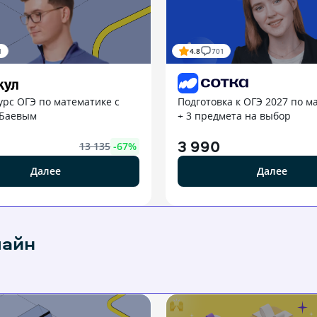
1
4.8
701
урс ОГЭ по математике с
Подготовка к ОГЭ 2027 по м
 Баевым
+ 3 предмета на выбор
3 990
13 135
-
67
%
Далее
Далее
лайн