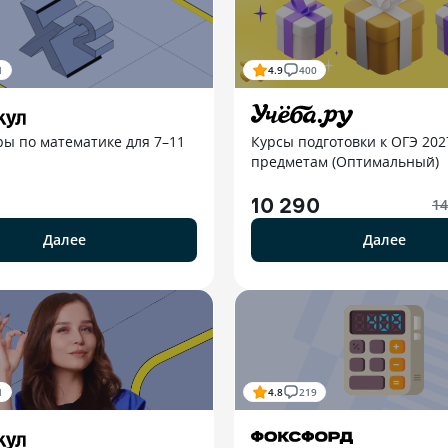
1
4.9
400
ры по математике для 7–11
Курсы подготовки к ОГЭ 202
предметам (Оптимальный)
10 290
14
Далее
Далее
1
4.8
219