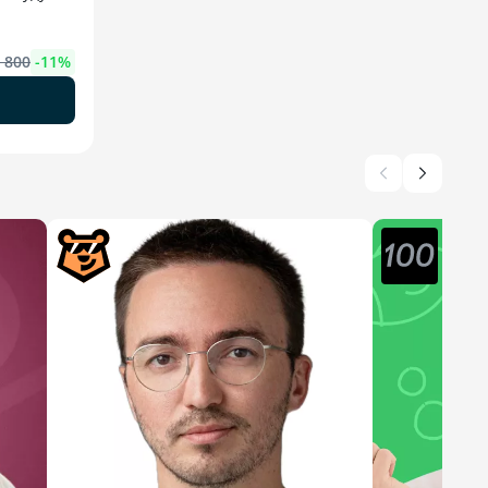
 800
-
11
%