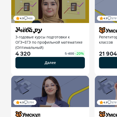
4.9
400
4.9
379
3-годовые курсы подготовки к
Репетито
ОГЭ+ЕГЭ по профильной математике
классов
(Оптимальный)
4 320
21 904
5 400
-
20
%
Далее
4.9
3791
4.9
379