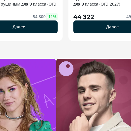
Трушиным для 9 класса (ОГЭ
для 9 класса (ОГЭ 2027)
2
44 322
54 800
-
11
%
49
Далее
Далее