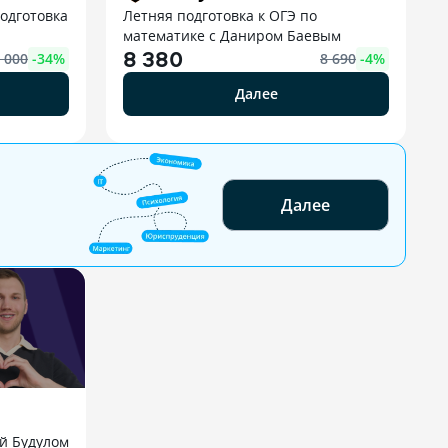
одготовка
Летняя подготовка к ОГЭ по
математике с Даниром Баевым
8 380
 000
-
34
%
8 690
-
4
%
Далее
Далее
й Будулом