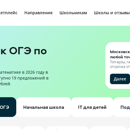
етплейс
Направления
Школьникам
Школы и отзывы
к ОГЭ по
Московск
любой то
Топ-вузы, 
отсрочка о
атематике в 2026 году в
тупно 19 предложений в
Далее
ублей.
ОГЭ
Начальная школа
IT для детей
Под