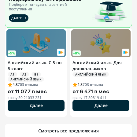
Подберём топ-вузы c гарантией
поступления
ДАЛЕЕ
–9%
–8%
Английский язык. С 5 по
Английский язык. Для
8 класс
дошкольников
A1
A2
B1
АНГЛИЙСКИЙ ЯЗЫК
АНГЛИЙСКИЙ ЯЗЫК
4.8
703
отзыва
4.8
703
отзыва
от
11 077 в мес
от
6 471 в мес
сразу
30 210
33 231
сразу
17 808
19 411
Далее
Далее
Смотреть все предложения