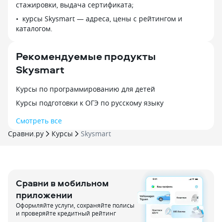
стажировки, выдача сертификата;
теперь в первую очередь всегда
уже два года, п
решает задачи именно по геометрии,
курсы Skysmart — адреса, цены с рейтингом и
По всем предмет
хотя у многих как раз с ними
каталогом.
мы рады!
возникают сложности. Чем удобна
платформа: 1. Возможность подбора
Рекомендуемые продукты
преподавателя. Поиск сделан
Skysmart
довольно удобно, и даже с телефона
в приложении Skyeng работает
хорошо. Если преподаватель
Курсы по программированию для детей
не подошел, можно сразу же
Курсы подготовки к ОГЭ по русскому языку
подобрать и опробовать другую
кандидатуру. 2. Интерактивная среда
Смотреть все
онлайн-занятия. То есть онлайн-
Сравни.ру
Курсы
Skysmart
доска, где рисуют оба участника.
Но без всякизх внешних платформ —
все работает прямо на сайте Skyeng.
Особенно помогает в предметах, где
возможна наглядность рисунка.
Сравни в мобильном
Проверено на геометрии и физике. 3.
приложении
Домашние задания размещаются
Оформляйте услуги, сохраняйте полисы
и выполняются на платформе.
и проверяйте кредитный рейтинг