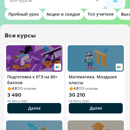
Все курсы
Пробный урок
Акции и скидки
Топ учителя
Выс
Все курсы
Подготовка к ЕГЭ на 80+
Математика. Младшие
баллов
классы
4.8
703
отзыва
4.8
703
отзыва
3 490
30 210
за весь курс
за весь курс
Далее
Далее