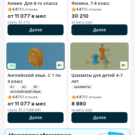
Химия. Для 8-го класса
Физика. 7-8 класс
4.8
703
отзыва
4.8
703
отзыва
от
11 077 в мес
30 210
сразу
30 210
за весь курс
Далее
Далее
–9%
Английский язык. С 1 по
Шахматы для детей 4‑7
4 класс
лет
A1
A2
B1
ШАХМАТЫ
АНГЛИЙСКИЙ ЯЗЫК
4.8
703
отзыва
4.8
703
отзыва
от
11 077 в мес
8 880
сразу
30 210
33 231
за весь курс
Далее
Далее
Московское образование