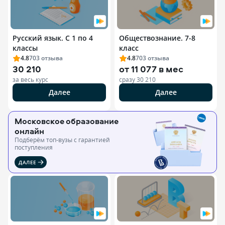
Русский язык. С 1 по 4
Обществознание. 7-8
классы
класс
4.8
703
отзыва
4.8
703
отзыва
30 210
от
11 077 в мес
за весь курс
сразу
30 210
Далее
Далее
Московское образование
онлайн
Подберём топ-вузы c гарантией
поступления
ДАЛЕЕ