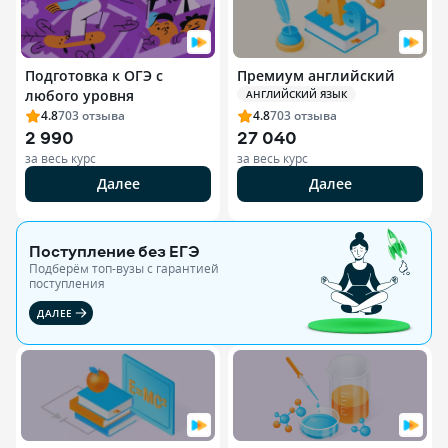
Подготовка к ОГЭ с
Премиум английский
любого уровня
АНГЛИЙСКИЙ ЯЗЫК
4.8
703
отзыва
4.8
703
отзыва
2 990
27 040
за весь курс
за весь курс
Далее
Далее
Поступление без ЕГЭ
Подберём топ-вузы c гарантией
поступления
ДАЛЕЕ