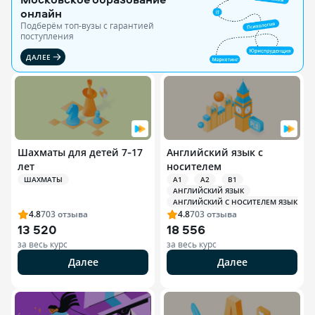
онлайн
Подберём топ-вузы c гарантией
поступления
ДАЛЕЕ
Шахматы для детей 7‑17
Английский язык с
лет
носителем
ШАХМАТЫ
A1
A2
B1
АНГЛИЙСКИЙ ЯЗЫК
АНГЛИЙСКИЙ С НОСИТЕЛЕМ ЯЗЫКА
4.8
703
отзыва
4.8
703
отзыва
13 520
18 556
за весь курс
за весь курс
Далее
Далее