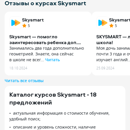
Отзывы о курсах Skysmart
Skysmart
Skysmar
5
5
Skysmart — помогло
SKYSMART — л
заинтересовать ребенка доп.
школа!
Занятиями
Занимались два года дополнительно
Моя дочь занима
геометрией. Знаете, она сейчас
почти 3 года и 
в школе не всег...
Читать
изучает англий.
Занимались два года дополнительно
Моя дочь занима
18.10.2024
25.09.2024
геометрией. Знаете, она сейчас
почти 3 года и 
в школе не всегда тщательно
изучает английс
Читать все отзывы
изучается. Ребенок 13-14 лет. Брал
и алгебру с гео
на платформе Skysmart по одному
По английскому 
Каталог курсов Skysmart - 18
уроку в неделю. Немного,
профессионал св
но регулярно. Преподавателю
сразу понравило
предложений
Димидовой О. В. удалось найти
По русскому с н
с ребенком общий язык. Из комнаты,
отличный препо
актуальная информация о стоимости обучения,
где ребенок занимался, нередко
подтянуть оценк
удобный поиск;
можно было слышать веселый смех.
и геометрия у н
описание и уровень сложности, наличие
Результат порадовал. На олимпиадах
занимаемся с Ир