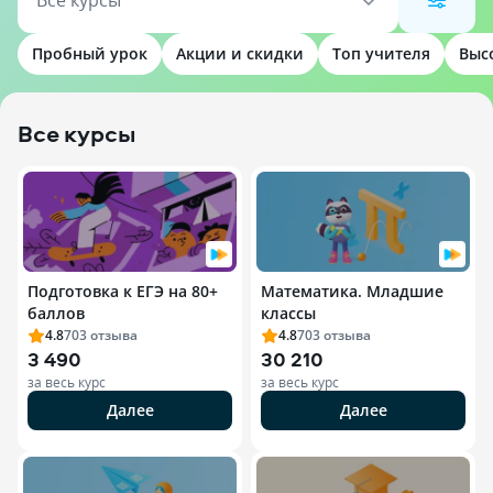
Все курсы
Пробный урок
Акции и скидки
Топ учителя
Выс
Все курсы
Подготовка к ЕГЭ на 80+
Математика. Младшие
баллов
классы
4.8
703
отзыва
4.8
703
отзыва
3 490
30 210
за весь курс
за весь курс
Далее
Далее