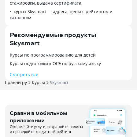
стажировки, выдача сертификата;
теперь в первую очередь всегда
уже два года, п
решает задачи именно по геометрии,
курсы Skysmart — адреса, цены с рейтингом и
По всем предмет
хотя у многих как раз с ними
каталогом.
мы рады!
возникают сложности. Чем удобна
платформа: 1. Возможность подбора
Рекомендуемые продукты
преподавателя. Поиск сделан
Skysmart
довольно удобно, и даже с телефона
в приложении Skyeng работает
хорошо. Если преподаватель
Курсы по программированию для детей
не подошел, можно сразу же
Курсы подготовки к ОГЭ по русскому языку
подобрать и опробовать другую
кандидатуру. 2. Интерактивная среда
Смотреть все
онлайн-занятия. То есть онлайн-
Сравни.ру
Курсы
Skysmart
доска, где рисуют оба участника.
Но без всякизх внешних платформ —
все работает прямо на сайте Skyeng.
Особенно помогает в предметах, где
возможна наглядность рисунка.
Сравни в мобильном
Проверено на геометрии и физике. 3.
приложении
Домашние задания размещаются
Оформляйте услуги, сохраняйте полисы
и выполняются на платформе.
и проверяйте кредитный рейтинг