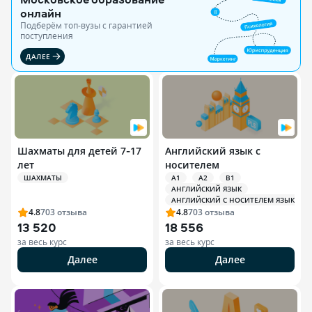
онлайн
Подберём топ-вузы c гарантией
поступления
ДАЛЕЕ
Шахматы для детей 7‑17
Английский язык с
лет
носителем
ШАХМАТЫ
A1
A2
B1
АНГЛИЙСКИЙ ЯЗЫК
АНГЛИЙСКИЙ С НОСИТЕЛЕМ ЯЗЫКА
4.8
703
отзыва
4.8
703
отзыва
13 520
18 556
за весь курс
за весь курс
Далее
Далее