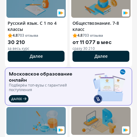
Русский язык. С 1 по 4
Обществознание. 7-8
классы
класс
4.8
703
отзыва
4.8
703
отзыва
30 210
от
11 077 в мес
за весь курс
сразу
30 210
Далее
Далее
Московское образование
онлайн
Подберём топ-вузы c гарантией
поступления
ДАЛЕЕ