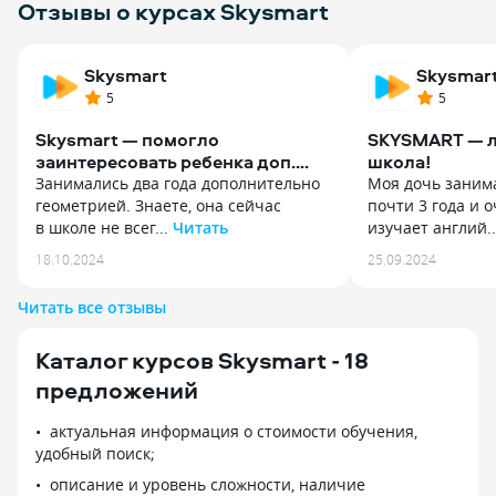
Отзывы о курсах Skysmart
Skysmart
Skysmar
5
5
Skysmart — помогло
SKYSMART — л
заинтересовать ребенка доп.
школа!
Занятиями
Занимались два года дополнительно
Моя дочь занима
геометрией. Знаете, она сейчас
почти 3 года и 
в школе не всег...
Читать
изучает англий.
Занимались два года дополнительно
Моя дочь занима
18.10.2024
25.09.2024
геометрией. Знаете, она сейчас
почти 3 года и 
в школе не всегда тщательно
изучает английс
Читать все отзывы
изучается. Ребенок 13-14 лет. Брал
и алгебру с гео
на платформе Skysmart по одному
По английскому 
Каталог курсов Skysmart - 18
уроку в неделю. Немного,
профессионал св
но регулярно. Преподавателю
сразу понравило
предложений
Димидовой О. В. удалось найти
По русскому с н
с ребенком общий язык. Из комнаты,
отличный препо
актуальная информация о стоимости обучения,
где ребенок занимался, нередко
подтянуть оценк
удобный поиск;
можно было слышать веселый смех.
и геометрия у н
описание и уровень сложности, наличие
Результат порадовал. На олимпиадах
занимаемся с Ир