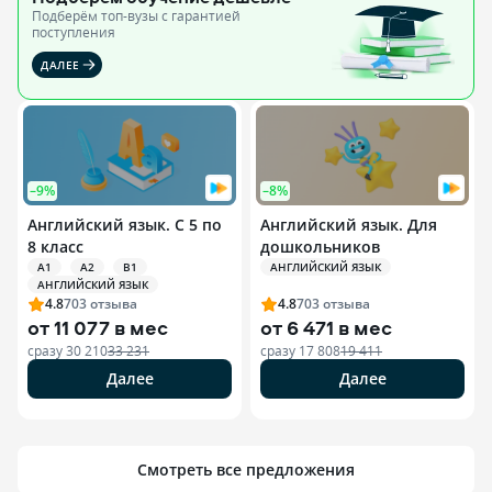
Подберём топ-вузы c гарантией
поступления
ДАЛЕЕ
–9%
–8%
Английский язык. С 5 по
Английский язык. Для
8 класс
дошкольников
A1
A2
B1
АНГЛИЙСКИЙ ЯЗЫК
АНГЛИЙСКИЙ ЯЗЫК
4.8
703
отзыва
4.8
703
отзыва
от
11 077 в мес
от
6 471 в мес
сразу
30 210
33 231
сразу
17 808
19 411
Далее
Далее
Смотреть все предложения