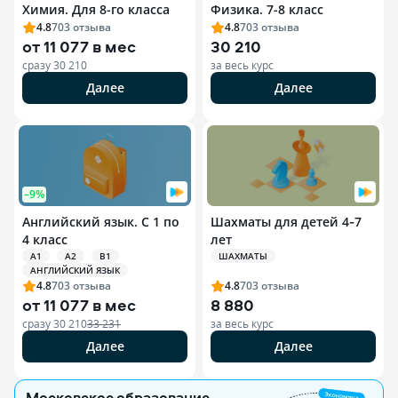
Химия. Для 8-го класса
Физика. 7-8 класс
4.8
703
отзыва
4.8
703
отзыва
от
11 077 в мес
30 210
сразу
30 210
за весь курс
Далее
Далее
–9%
Английский язык. С 1 по
Шахматы для детей 4‑7
4 класс
лет
A1
A2
B1
ШАХМАТЫ
АНГЛИЙСКИЙ ЯЗЫК
4.8
703
отзыва
4.8
703
отзыва
от
11 077 в мес
8 880
сразу
30 210
33 231
за весь курс
Далее
Далее
Московское образование