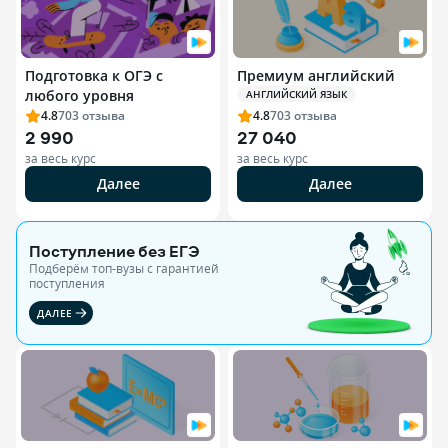
Подготовка к ОГЭ с
Премиум английский
любого уровня
АНГЛИЙСКИЙ ЯЗЫК
4.8
703
отзыва
4.8
703
отзыва
2 990
27 040
за весь курс
за весь курс
Далее
Далее
Поступление без ЕГЭ
Подберём топ-вузы c гарантией
поступления
ДАЛЕЕ