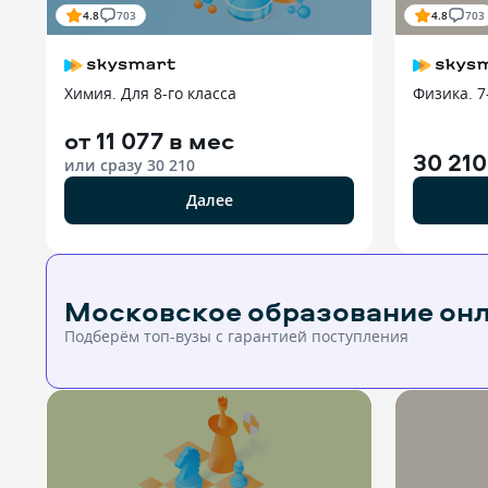
4.8
703
4.8
703
Химия. Для 8-го класса
Физика. 7
от
11 077 в мес
30 210
или сразу
30 210
Далее
Московское образование он
Подберём топ-вузы c гарантией поступления