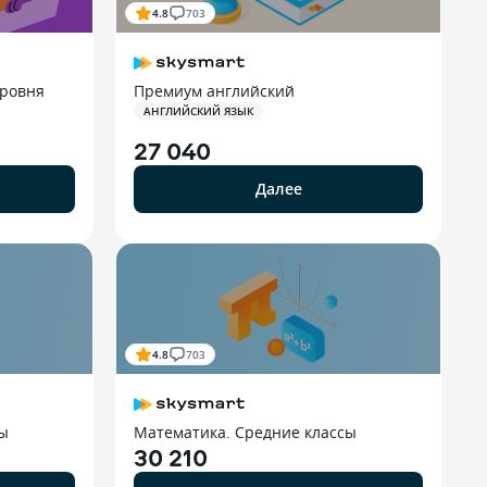
4.8
703
уровня
Премиум английский
АНГЛИЙСКИЙ ЯЗЫК
27 040
Далее
4.8
703
сы
Математика. Средние классы
30 210