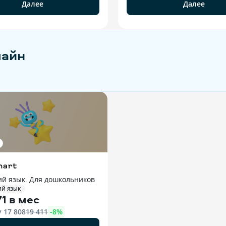
Далее
Далее
лайн
ий язык. Для дошкольников
ИЙ ЯЗЫК
71 в мес
у
17 808
19 411
-
8
%