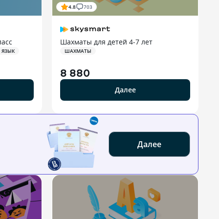
4.8
703
ласс
Шахматы для детей 4‑7 лет
 ЯЗЫК
ШАХМАТЫ
8 880
Далее
Далее