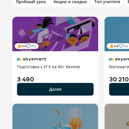
Пробный урок
Акции и скидки
Топ учителя
4.8
703
4.8
703
Подготовка к ЕГЭ на 80+ баллов
Математи
3 490
30 210
Далее