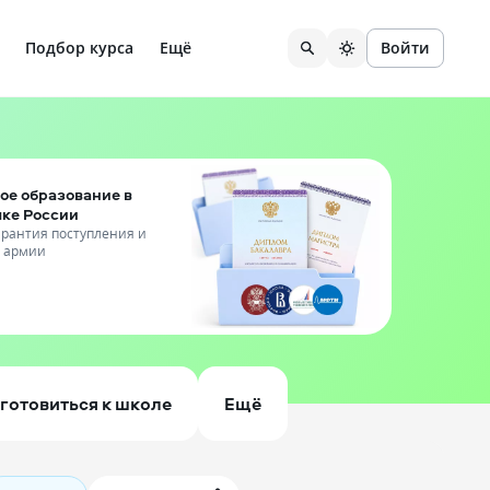
Подбор курса
Ещё
Войти
ое образование в
чке России
гарантия поступления и
т армии
готовиться к школе
Ещё