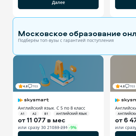
Далее
Московское образование он
Подберём топ-вузы c гарантией поступления
4.8
703
4.8
703
Английский язык. С 5 по 8 класс
Английск
A1
A2
B1
АНГЛИЙСКИЙ ЯЗЫК
АНГЛИЙСК
от
11 077 в мес
от
6 4
или сразу
30 210
33 231
-
9
%
или сраз