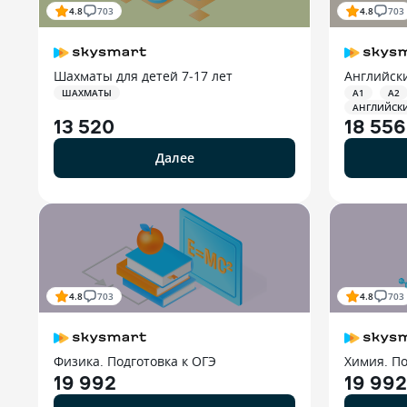
4.8
703
4.8
703
Шахматы для детей 7‑17 лет
Английск
ШАХМАТЫ
A1
A2
АНГЛИЙСКИ
13 520
18 556
Далее
4.8
703
4.8
703
Физика. Подготовка к ОГЭ
Химия. По
19 992
19 992