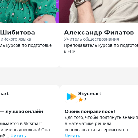
 Шибитова
Александр Филатов
лийского языка
Учитель обществознания
ль курсов по подготовке
Преподаватель курсов по подгото
к ЕГЭ
mart
Skysmart
5
— лучшая онлайн
Очень понравилось!
Для того, чтобы подтянуть знания
нимается в Sktsmart
в математике решила
 и очень довольна! Она
вспользоватьтся сервисом он...
ий...
Читать
Читать