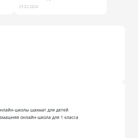
Хороший интернет и учишься!
25.02.2024
Основные предметы здесь:
н
математика, русский и английский. ну
нь
есть еще прочие, типа химии/физики
вроде бы, но нас они пока не
ая.
коснулись. Мой ребенок здесь
я
обучается английскому языку,
индивидуально. Да, цена на
ей.
групповые меньше, но решили что
ей.
так и эффективность будет не та...
ка
ало
ку
нлайн-школы шахмат для детей
омашняя онлайн-школа для 1 класса
я.