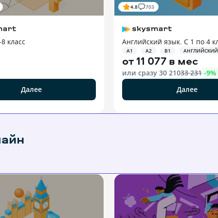
4.8
703
-8 класс
Английский язык. С 1 по 4 к
A1
A2
B1
АНГЛИЙСКИЙ
от
11 077 в мес
или сразу
30 210
33 231
-
9
%
Далее
Далее
лайн