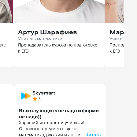
Артур Шарафиев
Марк Л
Учитель математики
Учитель био
вке
Преподаватель курсов по подготовке
Преподавате
к ЕГЭ
к ЕГЭ
Skysmart
5
В школу ходить не надо и формы
не надо))
Хороший интернет и учишься!
Основные предметы здесь:
математика, русский и англи...
Читать