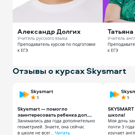
Александр Долгих
Татьяна
Учитель русского языка
Учитель анг
Преподаватель курсов по подготовке
Преподавате
к ЕГЭ
к ЕГЭ
Отзывы о курсах Skysmart
Skysmart
Skys
5
5
Skysmart — помогло
SKYSMART 
заинтересовать ребенка доп.
школа!
Занятиями
Занимались два года дополнительно
Моя дочь за
геометрией. Знаете, она сейчас
почти 3 года
в школе не всег...
Читать
изучает англ