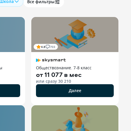
Школа
Все фильтры
4.8
703
сы
Обществознание. 7-8 класс
от
11 077 в мес
или сразу
30 210
Далее