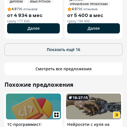
ДИПЛОМ
ЯЗЫК PYTHON
УПРАВЛЕНИЕ ПРОЕКТАМИ
4.9
796
отзывов
4.9
796
отзывов
от
4 934 в мес
от
5 400 в мес
сразу
177 600
сразу
194 400
Далее
Далее
Показать ещё
16
Смотреть все предложения
Похожие предложения
18
:
27
:
14
1С-программист:
Нейросети с нуля на