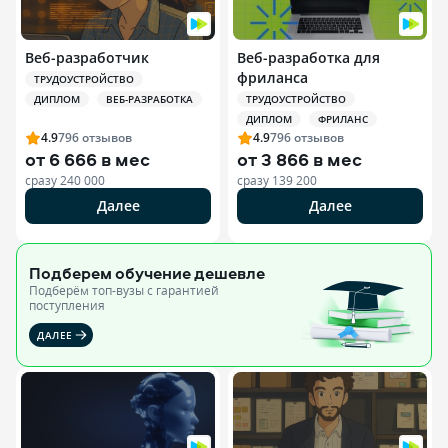
Веб-разработчик
Веб-разработка для
фриланса
ТРУДОУСТРОЙСТВО
ДИПЛОМ
ВЕБ-РАЗРАБОТКА
ТРУДОУСТРОЙСТВО
ДИПЛОМ
ФРИЛАНС
4.9
796
отзывов
4.9
796
отзывов
от
6 666 в мес
от
3 866 в мес
сразу
240 000
сразу
139 200
Далее
Далее
Подберем обучение
дешевле
Подберём топ-вузы c гарантией
поступления
ДАЛЕЕ