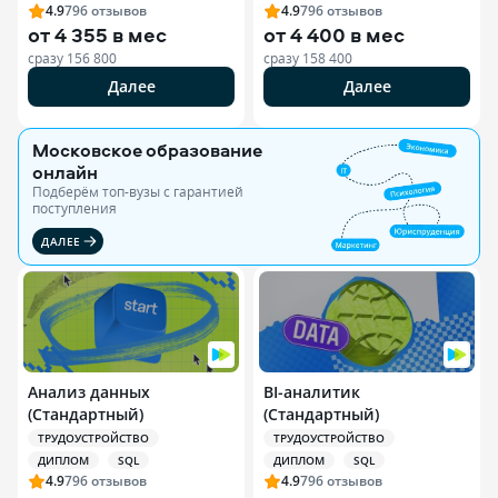
4.9
796
отзывов
4.9
796
отзывов
от
4 355 в мес
от
4 400 в мес
сразу
156 800
сразу
158 400
Далее
Далее
Московское образование
онлайн
Подберём топ-вузы c гарантией
поступления
ДАЛЕЕ
Анализ данных
BI-аналитик
(Стандартный)
(Стандартный)
ТРУДОУСТРОЙСТВО
ТРУДОУСТРОЙСТВО
ДИПЛОМ
SQL
ДИПЛОМ
SQL
4.9
796
отзывов
4.9
796
отзывов