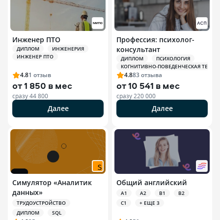
Инженер ПТО
Профессия: психолог-
консультант
ДИПЛОМ
ИНЖЕНЕРИЯ
ИНЖЕНЕР ПТО
ДИПЛОМ
ПСИХОЛОГИЯ
КОГНИТИВНО-ПОВЕДЕНЧЕСКАЯ ТЕРАПИЯ
4.8
1
отзыв
4.8
83
отзыва
от
1 850 в мес
от
10 541 в мес
сразу
44 800
сразу
220 000
Далее
Далее
Симулятор «Аналитик
Общий английский
данных»
A1
A2
B1
B2
ТРУДОУСТРОЙСТВО
C1
+ ЕЩЕ 3
ДИПЛОМ
SQL