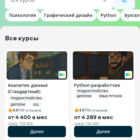
Все курсы
Психология
Графический дизайн
Python
Бухгал
Все курсы
Аналитик данных
Python-разработчик
(Стандартный)
ТРУДОУСТРОЙСТВО
ДИПЛОМ
ЯЗЫК PYTHON
ТРУДОУСТРОЙСТВО
ДИПЛОМ
SQL
4.9
796
отзывов
4.9
796
отзывов
от
4 400 в мес
от
4 289 в мес
сразу
158 400
сразу
154 400
Далее
Далее