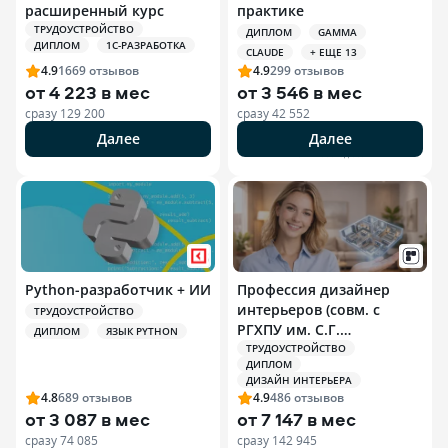
расширенный курс
практике
ТРУДОУСТРОЙСТВО
ДИПЛОМ
GAMMA
ДИПЛОМ
1С-РАЗРАБОТКА
CLAUDE
+ ЕЩЕ 13
4.9
1669
отзывов
4.9
299
отзывов
от
4 223 в мес
от
3 546 в мес
сразу
129 200
сразу
42 552
Далее
Далее
РЕКЛАМА ООО «ЭДЮСОН»
Python-разработчик + ИИ
Профессия дизайнер
интерьеров (совм. с
ТРУДОУСТРОЙСТВО
РГХПУ им. С.Г.
ДИПЛОМ
ЯЗЫК PYTHON
Строганова)
ТРУДОУСТРОЙСТВО
ДИПЛОМ
ДИЗАЙН ИНТЕРЬЕРА
4.8
689
отзывов
4.9
486
отзывов
от
3 087 в мес
от
7 147 в мес
сразу
74 085
сразу
142 945