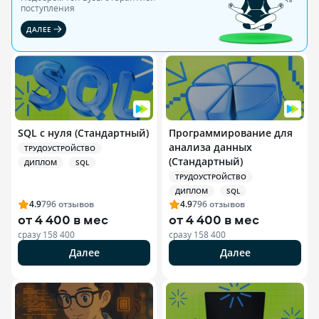
поступления
ДАЛЕЕ
SQL с нуля (Стандартный)
Программирование для
анализа данных
ТРУДОУСТРОЙСТВО
(Стандартный)
ДИПЛОМ
SQL
ТРУДОУСТРОЙСТВО
ДИПЛОМ
SQL
4.9
796
отзывов
4.9
796
отзывов
от
4 400 в мес
от
4 400 в мес
сразу
158 400
сразу
158 400
Далее
Далее