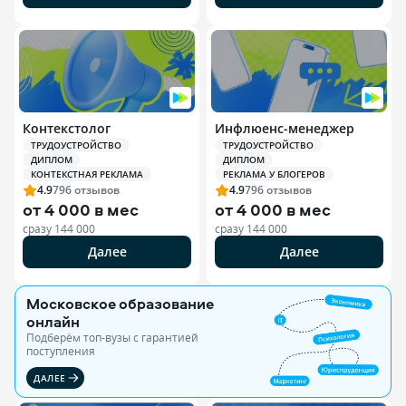
Контекстолог
Инфлюенс-менеджер
ТРУДОУСТРОЙСТВО
ТРУДОУСТРОЙСТВО
ДИПЛОМ
ДИПЛОМ
КОНТЕКСТНАЯ РЕКЛАМА
РЕКЛАМА У БЛОГЕРОВ
4.9
796
отзывов
4.9
796
отзывов
от
4 000 в мес
от
4 000 в мес
сразу
144 000
сразу
144 000
Далее
Далее
Московское образование
онлайн
Подберём топ-вузы c гарантией
поступления
ДАЛЕЕ