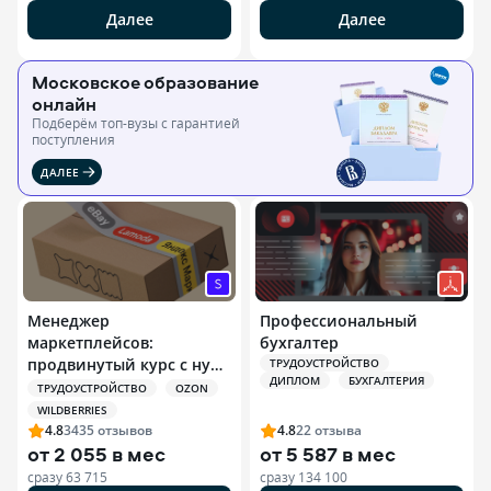
Далее
Далее
Московское образование
онлайн
Подберём топ-вузы c гарантией
поступления
ДАЛЕЕ
Менеджер
Профессиональный
маркетплейсов:
бухгалтер
продвинутый курс с нуля
ТРУДОУСТРОЙСТВО
ДИПЛОМ
БУХГАЛТЕРИЯ
+ ИИ
ТРУДОУСТРОЙСТВО
OZON
WILDBERRIES
4.8
3435
отзывов
4.8
22
отзыва
от
2 055 в мес
от
5 587 в мес
сразу
63 715
сразу
134 100