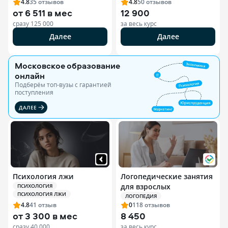
4.8
35
отзывов
4.8
50
отзывов
от
6 511 в мес
12 900
сразу
125 000
за весь курс
Далее
Далее
Московское образование
онлайн
Подберём топ-вузы c гарантией
поступления
ДАЛЕЕ
Психология лжи
Логопедические занятия
для взрослых
ПСИХОЛОГИЯ
ПСИХОЛОГИЯ ЛЖИ
ЛОГОПЕДИЯ
4.8
41
отзыв
0
118
отзывов
от
3 300 в мес
8 450
сразу
40 000
за весь курс