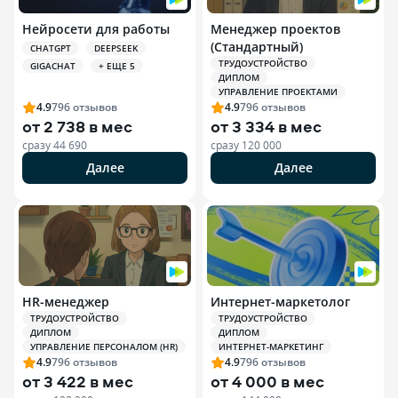
Нейросети для работы
Менеджер проектов
(Стандартный)
CHATGPT
DEEPSEEK
ТРУДОУСТРОЙСТВО
GIGACHAT
+ ЕЩЕ 5
ДИПЛОМ
УПРАВЛЕНИЕ ПРОЕКТАМИ
4.9
796
отзывов
4.9
796
отзывов
от
2 738 в мес
от
3 334 в мес
сразу
44 690
сразу
120 000
Далее
Далее
HR-менеджер
Интернет-маркетолог
ТРУДОУСТРОЙСТВО
ТРУДОУСТРОЙСТВО
ДИПЛОМ
ДИПЛОМ
УПРАВЛЕНИЕ ПЕРСОНАЛОМ (HR)
ИНТЕРНЕТ-МАРКЕТИНГ
4.9
796
отзывов
4.9
796
отзывов
от
3 422 в мес
от
4 000 в мес