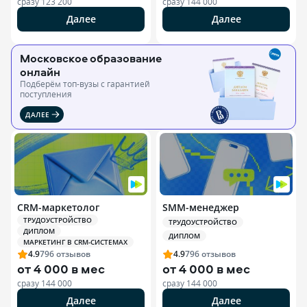
сразу
123 200
сразу
144 000
Далее
Далее
Московское образование
онлайн
Подберём топ-вузы c гарантией
поступления
ДАЛЕЕ
CRM-маркетолог
SMM-менеджер
ТРУДОУСТРОЙСТВО
ТРУДОУСТРОЙСТВО
ДИПЛОМ
ДИПЛОМ
МАРКЕТИНГ В CRM-СИСТЕМАХ
4.9
796
отзывов
4.9
796
отзывов
от
4 000 в мес
от
4 000 в мес
сразу
144 000
сразу
144 000
Далее
Далее