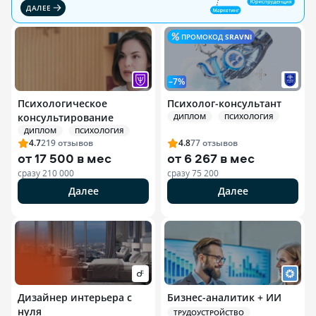
ДАЛЕЕ
ПРОМОКОД
SRAVNI
–7%
Психологическое
Психолог-консультант
консультирование
ДИПЛОМ
ПСИХОЛОГИЯ
ДИПЛОМ
ПСИХОЛОГИЯ
4.7
219
отзывов
4.8
77
отзывов
от
17 500 в мес
от
6 267 в мес
сразу
210 000
сразу
75 200
Далее
Далее
Дизайнер интерьера с
Бизнес-аналитик + ИИ
нуля
ТРУДОУСТРОЙСТВО