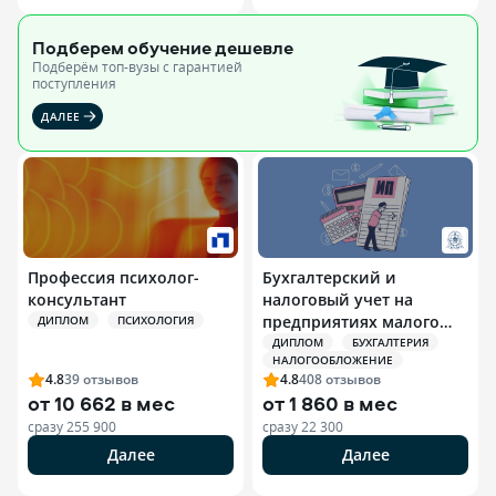
Подберем обучение
дешевле
Подберём топ-вузы c гарантией
поступления
ДАЛЕЕ
Профессия психолог-
Бухгалтерский и
консультант
налоговый учет на
предприятиях малого
ДИПЛОМ
ПСИХОЛОГИЯ
бизнеса и
ДИПЛОМ
БУХГАЛТЕРИЯ
НАЛОГООБЛОЖЕНИЕ
индивидуальных
4.8
39
отзывов
4.8
408
отзывов
предпринимателей (ИП)
от
10 662 в мес
от
1 860 в мес
сразу
255 900
сразу
22 300
Далее
Далее