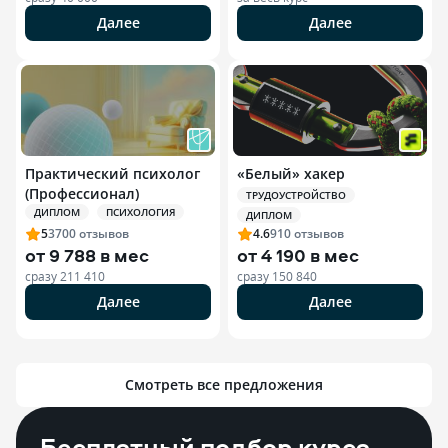
Далее
Далее
Практический психолог
«Белый» хакер
(Профессионал)
ТРУДОУСТРОЙСТВО
ДИПЛОМ
ПСИХОЛОГИЯ
ДИПЛОМ
5
3700
отзывов
4.6
910
отзывов
от
9 788 в мес
от
4 190 в мес
сразу
211 410
сразу
150 840
Далее
Далее
Смотреть все предложения
Бесплатный подбор курса