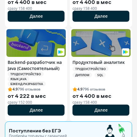
от
4 400 в мес
от
4 400 в мес
сразу
158 400
сразу
158 400
Далее
Далее
Backend-разработчик на
Продуктовый аналитик
Java (Самостоятельный)
ТРУДОУСТРОЙСТВО
ТРУДОУСТРОЙСТВО
ДИПЛОМ
SQL
ЯЗЫК JAVA
БЭКЕНД-РАЗРАБОТКА
4.9
796
отзывов
4.9
796
отзывов
от
4 222 в мес
от
4 400 в мес
сразу
152 000
сразу
158 400
Далее
Далее
Поступление без ЕГЭ
Подберём топ-вузы c гарантией