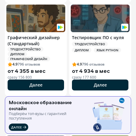
Графический дизайнер
Тестировщик ПО с нуля
(Стандартный)
ТРУДОУСТРОЙСТВО
ТРУДОУСТРОЙСТВО
ДИПЛОМ
ЯЗЫК PYTHON
ДИПЛОМ
ГРАФИЧЕСКИЙ ДИЗАЙН
4.9
796
отзывов
4.9
796
отзывов
от
4 355 в мес
от
4 934 в мес
сразу
156 800
сразу
177 600
Далее
Далее
Московское образование
онлайн
Подберём топ-вузы c гарантией
поступления
ДАЛЕЕ