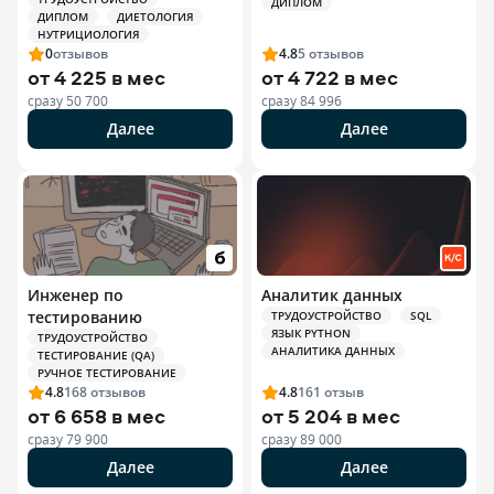
квалификации
ДИПЛОМ
ДИПЛОМ
ДИЕТОЛОГИЯ
Специалист по
НУТРИЦИОЛОГИЯ
спортивной
0
отзывов
4.8
5
отзывов
нутрициологии
от
4 225 в мес
от
4 722 в мес
сразу
50 700
сразу
84 996
Далее
Далее
Инженер по
Аналитик данных
тестированию
ТРУДОУСТРОЙСТВО
SQL
ЯЗЫК PYTHON
ТРУДОУСТРОЙСТВО
АНАЛИТИКА ДАННЫХ
ТЕСТИРОВАНИЕ (QA)
РУЧНОЕ ТЕСТИРОВАНИЕ
4.8
168
отзывов
4.8
161
отзыв
от
6 658 в мес
от
5 204 в мес
сразу
79 900
сразу
89 000
Далее
Далее