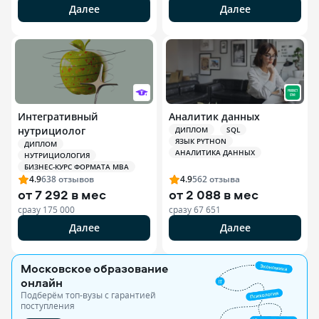
Далее
Далее
Интегративный
Аналитик данных
нутрициолог
ДИПЛОМ
SQL
ЯЗЫК PYTHON
ДИПЛОМ
АНАЛИТИКА ДАННЫХ
НУТРИЦИОЛОГИЯ
БИЗНЕС-КУРС ФОРМАТА MBA
4.9
638
отзывов
4.9
562
отзыва
от
7 292 в мес
от
2 088 в мес
сразу
175 000
сразу
67 651
Далее
Далее
Московское образование
онлайн
Подберём топ-вузы c гарантией
поступления