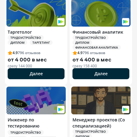
Таргетолог
Финансовый аналитик
ТРУДОУСТРОЙСТВО
ТРУДОУСТРОЙСТВО
ДИПЛОМ
ТАРГЕТИНГ
ДИПЛОМ
ФИНАНСОВАЯ АНАЛИТИКА
4.9
796
отзывов
4.9
796
отзывов
от
4 000 в мес
от
4 400 в мес
сразу
144 000
сразу
158 400
Далее
Далее
Инженер по
Менеджер проектов (Со
тестированию
специализацией)
ТРУДОУСТРОЙСТВО
ТРУДОУСТРОЙСТВО
ДИПЛОМ