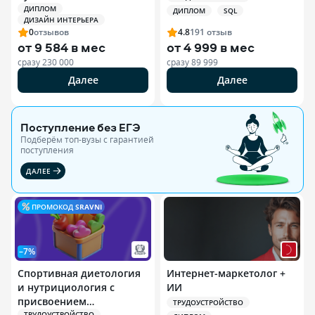
ДИПЛОМ
ДИПЛОМ
SQL
ДИЗАЙН ИНТЕРЬЕРА
0
отзывов
4.8
191
отзыв
от
9 584 в мес
от
4 999 в мес
сразу
230 000
сразу
89 999
Далее
Далее
Поступление без ЕГЭ
Подберём топ-вузы c гарантией
поступления
ДАЛЕЕ
ПРОМОКОД
SRAVNI
–7%
Спортивная диетология
Интернет-маркетолог +
и нутрициология с
ИИ
присвоением
ТРУДОУСТРОЙСТВО
ТРУДОУСТРОЙСТВО