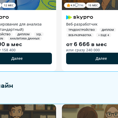
12 МЕС
4.9
796
15 МЕС
ирование для анализа
Веб-разработчик
Стандартный)
ТРУДОУСТРОЙСТВО
ДИПЛОМ
ОЙСТВО
ДИПЛОМ
SQL
ВЕБ-РАЗРАБОТКА
+ ЕЩЕ 4
ON
АНАЛИТИКА ДАННЫХ
00 в мес
от
6 666 в мес
у
158 400
или сразу
240 000
Далее
Далее
лайн