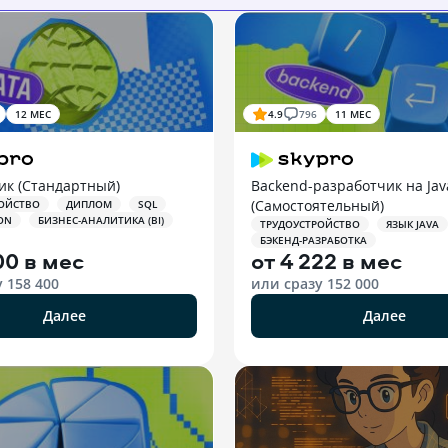
12 МЕС
4.9
796
11 МЕС
ик (Стандартный)
Backend-разработчик на Jav
(Самостоятельный)
ОЙСТВО
ДИПЛОМ
SQL
ON
БИЗНЕС-АНАЛИТИКА (BI)
ТРУДОУСТРОЙСТВО
ЯЗЫК JAVA
БЭКЕНД-РАЗРАБОТКА
00 в мес
от
4 222 в мес
у
158 400
или сразу
152 000
Далее
Далее