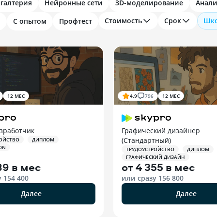
хгалтерия
Нейронные сети
3D-моделирование
Анали
Стоимость
Срок
Шк
и
С опытом
Профтест
12 МЕС
4.9
796
12 МЕС
азработчик
Графический дизайнер
(Стандартный)
ОЙСТВО
ДИПЛОМ
ON
ТРУДОУСТРОЙСТВО
ДИПЛОМ
ГРАФИЧЕСКИЙ ДИЗАЙН
89 в мес
от
4 355 в мес
у
154 400
или сразу
156 800
Далее
Далее