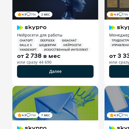
4.9
796
3 МЕС
4.9
796
Нейросети для работы
Менеджер
CHATGPT
DEEPSEEK
GIGACHAT
ТРУДОУСТР
DALL-E 3
ШЕДЕВРУМ
НЕЙРОСЕТИ
УПРАВЛЕН
YANDEXGPT
ИСКУССТВЕННЫЙ ИНТЕЛЛЕКТ
от
2 738 в мес
от
3 3
или сразу
44 690
или сраз
Далее
4.9
796
7 МЕС
4.9
796