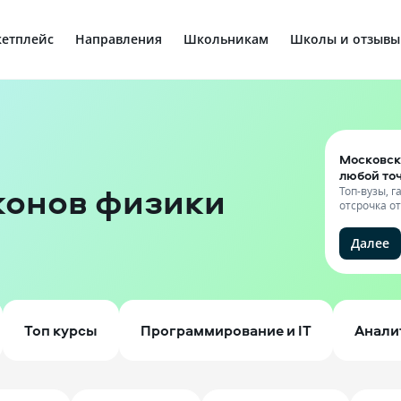
етплейс
Направления
Школьникам
Школы и отзывы
Московск
любой то
конов физики
Топ-вузы, 
отсрочка о
Далее
Топ курсы
Программирование и IT
Анали