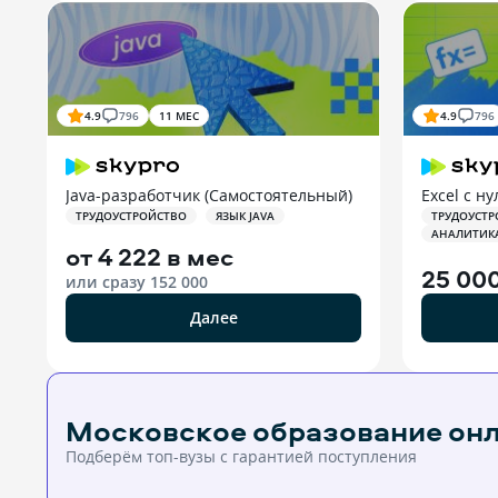
4.9
796
11 МЕС
4.9
796
Java-разработчик (Самостоятельный)
Excel с ну
ТРУДОУСТРОЙСТВО
ЯЗЫК JAVA
ТРУДОУСТР
АНАЛИТИК
от
4 222 в мес
25 00
или сразу
152 000
Далее
Московское образование он
Подберём топ-вузы c гарантией поступления