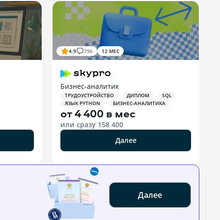
4.9
796
12 МЕС
Бизнес-аналитик
ТРУДОУСТРОЙСТВО
ДИПЛОМ
SQL
ЯЗЫК PYTHON
БИЗНЕС-АНАЛИТИКА
от
4 400 в мес
или сразу
158 400
Далее
Далее