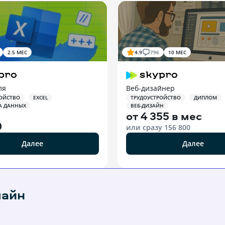
2.5 МЕС
4.9
796
10 МЕС
ля
Веб-дизайнер
ОЙСТВО
EXCEL
ТРУДОУСТРОЙСТВО
ДИПЛОМ
А ДАННЫХ
ВЕБ-ДИЗАЙН
от
4 355 в мес
0
или сразу
156 800
Далее
Далее
лайн