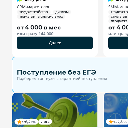
CRM-маркетолог
SMM-мен
ТРУДОУСТРОЙСТВО
ДИПЛОМ
ТРУДОУСТР
МАРКЕТИНГ В CRM-СИСТЕМАХ
СТРАТЕГИЯ
ПРОДВИЖЕН
от
4 000 в мес
от
4 0
или сразу
144 000
или сраз
Далее
Поступление без ЕГЭ
Подберём топ-вузы c гарантией поступления
4.9
796
7 МЕС
4.9
796