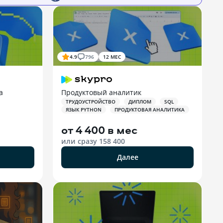
4.9
796
12 МЕС
a
Продуктовый аналитик
ТРУДОУСТРОЙСТВО
ДИПЛОМ
SQL
ЯЗЫК PYTHON
ПРОДУКТОВАЯ АНАЛИТИКА
от
4 400 в мес
или сразу
158 400
Далее