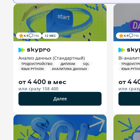
4.9
796
12 МЕС
4.9
796
Анализ данных (Стандартный)
BI-аналит
ТРУДОУСТРОЙСТВО
ДИПЛОМ
SQL
ТРУДОУСТР
ЯЗЫК PYTHON
АНАЛИТИКА ДАННЫХ
ЯЗЫК PYTH
от
4 400 в мес
от
4 4
или сразу
158 400
или сраз
Далее