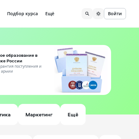
Подбор курса
Ещё
Войти
ое образование в
чке России
гарантия поступления и
т армии
тика
Маркетинг
Ещё