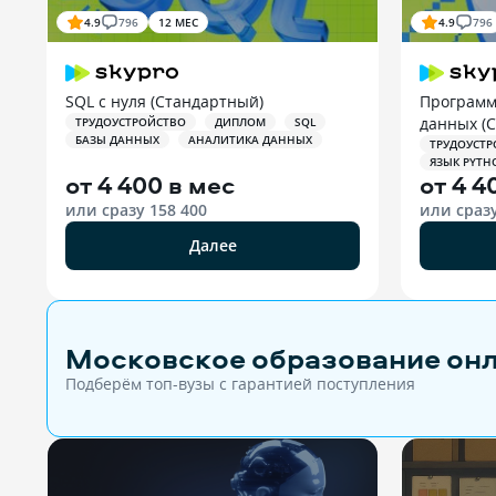
4.9
796
12 МЕС
4.9
796
SQL с нуля (Стандартный)
Программ
данных (
ТРУДОУСТРОЙСТВО
ДИПЛОМ
SQL
БАЗЫ ДАННЫХ
АНАЛИТИКА ДАННЫХ
ТРУДОУСТР
ЯЗЫК PYTH
от
4 400 в мес
от
4 4
или сразу
158 400
или сраз
Далее
Московское образование он
Подберём топ-вузы c гарантией поступления