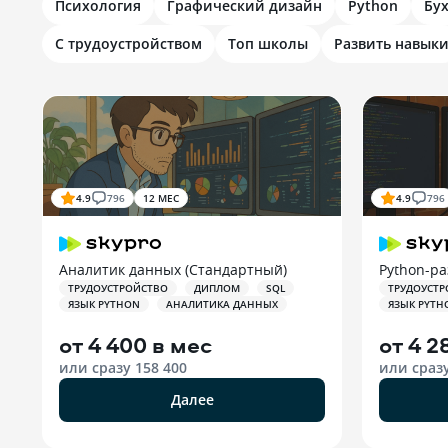
Психология
Графический дизайн
Python
Бу
С трудоустройством
Топ школы
Развить навык
4.9
796
12 МЕС
4.9
796
Аналитик данных (Стандартный)
Python-р
ТРУДОУСТРОЙСТВО
ДИПЛОМ
SQL
ТРУДОУСТР
ЯЗЫК PYTHON
АНАЛИТИКА ДАННЫХ
ЯЗЫК PYTH
от
4 400 в мес
от
4 2
или сразу
158 400
или сраз
Далее