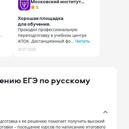
Московский институт
психологии
5
Хорошая площадка
для обучения.
Проходил профессиональную
.
переподготовку в учебном центре
АПОК. Дистанционный фо...
Читать
Проходил профессиональную
28.07.2026
переподготовку в учебном центре
АПОК. Дистанционный формат, это
е,
просто супер, очень удобно
совмещать с основной работой. Весь
шься
лекционный материал понятный,
нению ЕГЭ по русскому
без лишней воды. Цена на обучение
вполне адекватная, плюс мне
те
оформили беспроцентную рассрочку
что
оплаты. Диплом установленного
образца прислали быстро, проверил,
ика,
его уже внесли в базу.
одготовка к ее решению помогает получить высокий
готовки – посещение курсов по написанию итогового
.