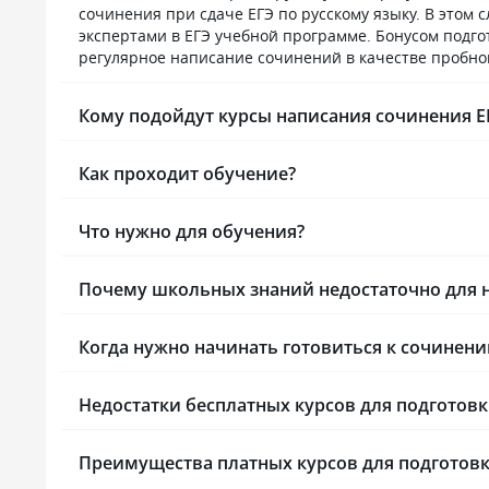
сочинения при сдаче ЕГЭ по русскому языку. В это
Единственный минус — ну очень
из советских
экспертами в ЕГЭ учебной программе. Бонусом подг
навязчивый отдел продаж, только
как работает
регулярное написание сочинений в качестве пробно
заходишь в тг канал полистать курсы,
зубрежка бе
как тебе начинают названивать
экзаменом и
с предложениями, НЕ НАДО!
у школьник
Кому подойдут курсы написания сочинения ЕГ
Вы получаете обратный эффект,
мотивацию, 
как реклама при просмотре сериала,
их автономи
сразу галочка: этот товар не покупать
предоставля
Как проходит обучение?
никогда😅 Пожалуйста, руководство,
проходить с
примите к сведению. Большинство
во время уч
Что нужно для обучения?
обучающихся взрослые люди
так, что мо
и в состоянии» нажать на кнопку "
и учебу. Мн
при необходимости. В остальном
в записи, а
Почему школьных знаний недостаточно для н
меня все устраивает, буду ещё
занятий под
покупать у вас курсы.
под студенто
Техническая
Когда нужно начинать готовиться к сочинени
университета
к электронн
Недостатки бесплатных курсов для подготовк
зарубежные 
развития) от
сильно упро
Преимущества платных курсов для подготовк
курсовых раб