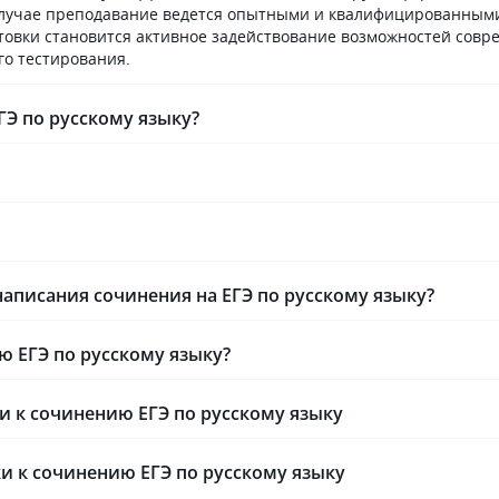
м случае преподавание ведется опытными и квалифицированным
 учебников, а объясняли,
По окончанию вы получите ДИП
отовки становится активное задействование возможностей сов
 память ребенка, почему
го тестирования.
сполезна перед
 как формировать
ов внутреннюю
Э по русскому языку?
опираясь на природу
и. Практика. Университет
ет возможность
тажировки прямо
ебы. Обучение выстроено
жно совмещать работу
огие вебинары доступны
 расписание практических
аписания сочинения на ЕГЭ по русскому языку?
страивается
в-заочников.
 база. Платформа
ю ЕГЭ по русскому языку?
 стабильна, доступ
ым библиотекам (включая
и к сочинению ЕГЭ по русскому языку
базы по психологии
крыт круглосуточно, что
щает написание
и к сочинению ЕГЭ по русскому языку
от. Из минусов стоит