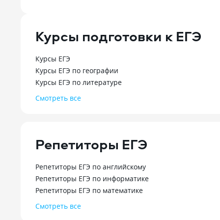
отметить вы
при дистан
самодисципл
Курсы подготовки к ЕГЭ
железной. Т
больше бюдж
на педагоги
Курсы ЕГЭ
Если вы ищет
Курсы ЕГЭ по географии
актуальную 
психологии, 
Курсы ЕГЭ по литературе
с трудными 
Смотреть все
без давлени
первый труд
образования
«Синергии» 
Репетиторы ЕГЭ
выбором. Гл
здесь дают у
инициатива 
Репетиторы ЕГЭ по английскому
превыше все
Репетиторы ЕГЭ по информатике
университет 
современным
Репетиторы ЕГЭ по математике
а не просто
Смотреть все
программы.