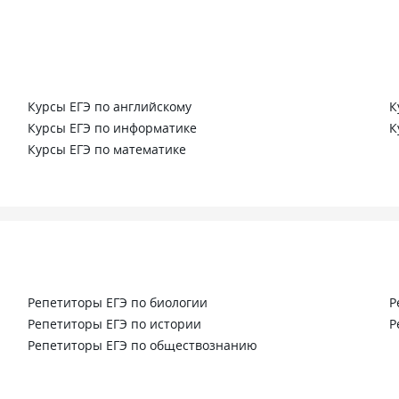
сокую нагрузку
ционном формате —
ина должна быть
акже хотелось бы видеть
етных мест именно
ческих профилях.
Курсы ЕГЭ по английскому
К
е место, где дадут
Курсы ЕГЭ по информатике
К
базу возрастной
научат работать
Курсы ЕГЭ по математике
подростками
я и помогут получить
овой опыт в сфере
, факультет педагогики
станет отличным
авное — понимать, что
дочку, а не готовую рыбу:
самого студента ценится
Репетиторы ЕГЭ по биологии
Р
го. Рекомендую этот
Репетиторы ЕГЭ по истории
Р
тем, кто хочет стать
 наставником,
Репетиторы ЕГЭ по обществознанию
 транслятором школьной