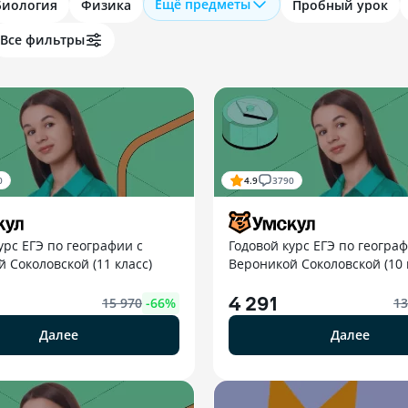
Ещё предметы
Биология
Физика
Пробный урок
Все фильтры
0
4.9
3790
урс ЕГЭ по географии с
Годовой курс ЕГЭ по географ
 Соколовской (11 класс)
Вероникой Соколовской (10 
4 291
15 970
-
66
%
13
Далее
Далее