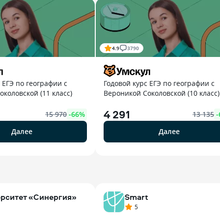
4.9
3790
 ЕГЭ по географии с
Годовой курс ЕГЭ по географии с
коловской (11 класс)
Вероникой Соколовской (10 класс)
4 291
15 970
-
66
%
13 135
-
Далее
Далее
рситет «Синергия»
Smart
5