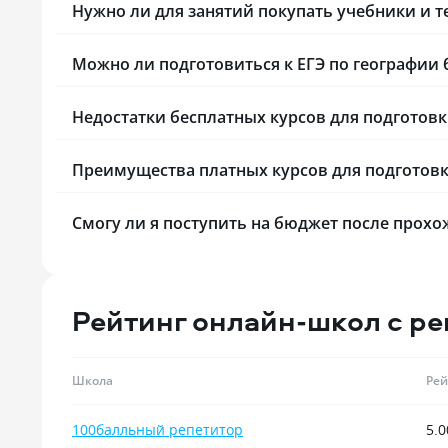
Нужно ли для занятий покупать учебники и т
железной. Т
больше бюдж
на педагоги
Можно ли подготовиться к ЕГЭ по географии 
Если вы ищет
актуальную 
психологии, 
Недостатки бесплатных курсов для подготовк
с трудными 
без давлени
Преимущества платных курсов для подготовк
первый труд
образования
«Синергии» 
Смогу ли я поступить на бюджет после прохо
выбором. Гл
здесь дают у
инициатива 
превыше все
Рейтинг онлайн-школ с ре
университет 
современным
а не просто
программы.
Школа
Рей
100балльный репетитор
5.0