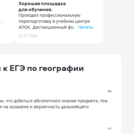
Хорошая площадка
для обучения.
Проходил профессиональную
.
переподготовку в учебном центре
АПОК. Дистанционный фо...
Читать
Проходил профессиональную
28.07.2026
переподготовку в учебном центре
АПОК. Дистанционный формат, это
е,
просто супер, очень удобно
совмещать с основной работой. Весь
шься
лекционный материал понятный,
 к ЕГЭ по географии
без лишней воды. Цена на обучение
вполне адекватная, плюс мне
те
оформили беспроцентную рассрочку
что
оплаты. Диплом установленного
образца прислали быстро, проверил,
ика,
его уже внесли в базу.
м, что добиться абсолютного знания предмета, тем
лл на экзамене и вероятность дальнейшего
.
ЛОМ!