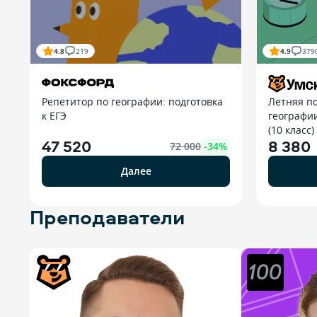
4.8
219
4.9
379
Репетитор по географии: подготовка
Летняя по
к ЕГЭ
географи
(10 класс)
47 520
8 380
72 000
-
34
%
Далее
Преподаватели