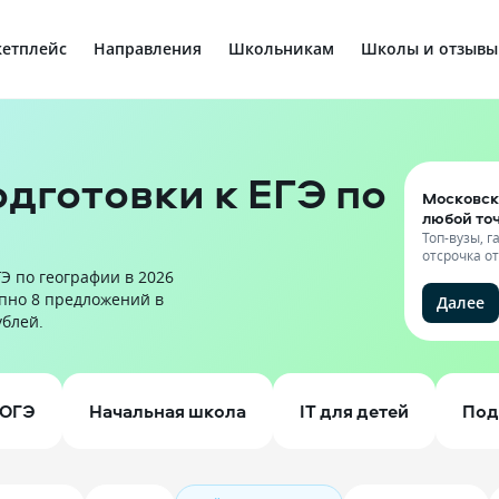
етплейс
Направления
Школьникам
Школы и отзывы
дготовки к ЕГЭ по
Московск
любой то
Топ-вузы, 
отсрочка о
Э по географии в 2026
упно 8 предложений в
Далее
ублей.
ОГЭ
Начальная школа
IT для детей
Под