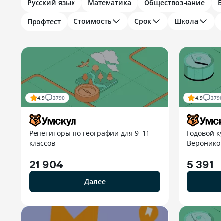
Русский язык
Математика
Обществознание
Стоимость
Срок
Школа
Профтест
4.9
3790
4.9
379
Репетиторы по географии для 9–11
Годовой к
классов
Вероникой
21 904
5 391
Далее