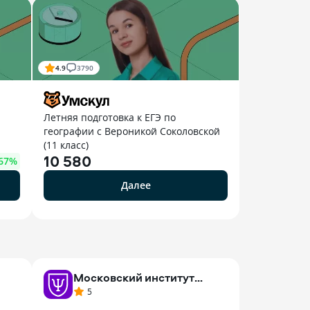
4.9
3790
Летняя подготовка к ЕГЭ по
географии с Вероникой Соколовской
(11 класс)
10 580
67
%
Далее
Московский институт
психологии
5