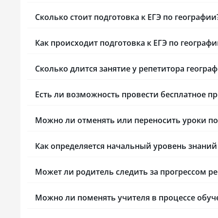
заходишь в тг канал полистать курсы,
зубрежка бе
как тебе начинают названивать
экзаменом и
Сколько стоит подготовка к ЕГЭ по географии
с предложениями, НЕ НАДО!
у школьник
Вы получаете обратный эффект,
мотивацию, 
как реклама при просмотре сериала,
их автономи
Как происходит подготовка к ЕГЭ по географи
сразу галочка: этот товар не покупать
предоставля
никогда😅 Пожалуйста, руководство,
проходить с
Сколько длится занятие у репетитора геогра
примите к сведению. Большинство
во время уч
обучающихся взрослые люди
так, что мо
и в состоянии» нажать на кнопку "
и учебу. Мн
Есть ли возможность провести бесплатное пр
при необходимости. В остальном
в записи, а
меня все устраивает, буду ещё
занятий под
покупать у вас курсы.
под студенто
Можно ли отменять или переносить уроки по 
Техническая
университета
Как определяется начальный уровень знаний
к электронн
зарубежные 
развития) от
Может ли родитель следить за прогрессом ре
сильно упро
курсовых раб
отметить вы
Можно ли поменять учителя в процессе обуч
при дистан
самодисципл