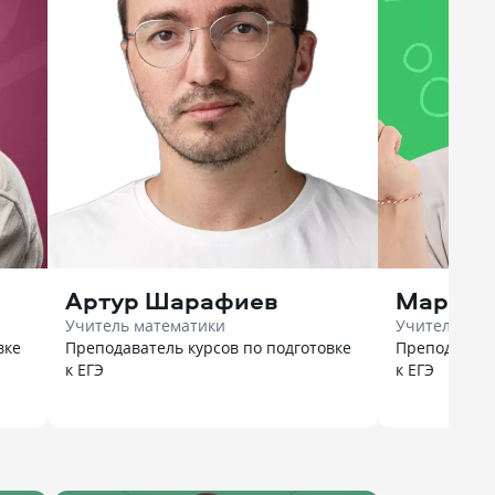
Артур Шарафиев
Марк Л
Учитель математики
Учитель био
вке
Преподаватель курсов по подготовке
Преподавате
к ЕГЭ
к ЕГЭ