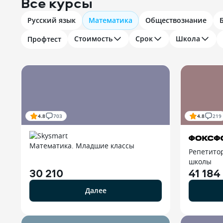
Все курсы
Русский язык
Математика
Обществознание
Стоимость
Срок
Школа
Профтест
4.8
703
4.8
219
Математика. Младшие классы
Репетито
школы
30 210
41 184
Далее