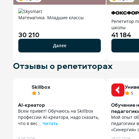
Математика. Младшие классы
Репетитор п
школы
30 210
41 184
Далее
Отзывы о репетиторах
Skillbox
Униве
5
5
AI-креатор
Обучение н
педагогик
Всем привет! Обучаюсь на Skillbox
профессии AI-креатора, надо сказать,
Мой опыт об
что я вес...
Читать
педагогики 
Всем привет! Обучаюсь на Skillbox
«Синергия» о
профессии AI-креатора, надо сказать,
Мой опыт об
5.08.2026
29.07.2026