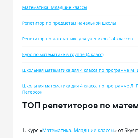
с трудными 
Математика. Младшие классы
без давлени
первый труд
образования
Репетитор по предметам начальной школы
«Синергии» 
выбором. Гл
Репетитор по математике для учеников 1-4 классов
здесь дают у
инициатива 
превыше все
Курс по математике в группе (4 класс)
университет 
современным
Школьная математика для 4 класса по программе М. 
а не просто
программы.
Школьная математика для 4 класса по программе Л. Г
Петерсон
ТОП репетиторов по матем
1
.
Курс «
Математика. Младшие классы
» от Skys