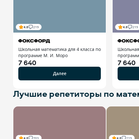
4.8
219
4.8
219
Школьная математика для 4 класса по
Школьная 
программе М. И. Моро
программе
7 640
7 640
Далее
Лучшие репетиторы по матем
4.8
703
4.8
219