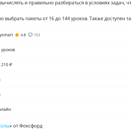
 вычислять и правильно разбираться в условиях задач, ч
о выбрать пакеты от 16 до 144 уроков.
Также доступен т
ysmart
4.8
703
 уроков
 210 ₽
а
а
нлайн
колы
» от Фоксфорд