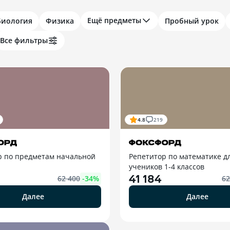
Ещё предметы
Биология
Физика
Пробный урок
Все фильтры
4.8
219
р по предметам начальной
Репетитор по математике д
учеников 1-4 классов
41 184
62 400
-
34
%
62
Далее
Далее