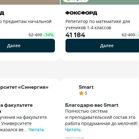
о предметам начальной
Репетитор по математике для
учеников 1-4 классов
41 184
62 400
-
34
%
62 400
-
Далее
Далее
рситет «Синергия»
Smart
5
а факультете
Благодарю вас Smart
и
Полностью система
учения на факультете
и преподавательский состав это
в Университете
работа продуманная до мелочей!..
казался ве...
Читать
Читать
учения на факультете
Полностью система
29.07.2026