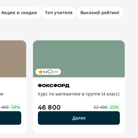
Акции и скидки
Топ учителя
Высокий рейтинг
4.8
219
ля
Курс по математике в группе (4 класс)
46 800
 400
-
34
%
62 400
-
25
%
Далее