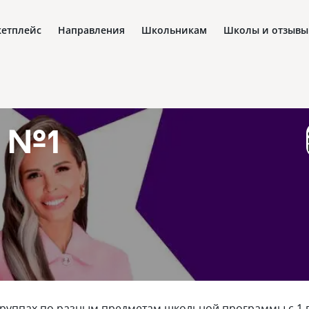
етплейс
Направления
Школьникам
Школы и отзывы
 №1
руппах по разным предметам школьной программы с 1 