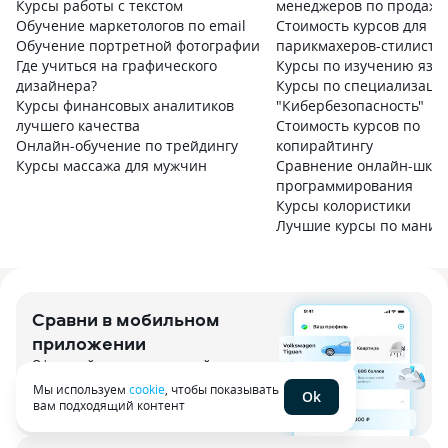
Курсы работы с текстом
менеджеров по продаж
Обучение маркетологов по email
Стоимость курсов для
Обучение портретной фотографии
парикмахеров-стилисто
Где учиться на графического
Курсы по изучению язы
дизайнера?
Курсы по специализаци
Курсы финансовых аналитиков
"Кибербезопасность"
лучшего качества
Стоимость курсов по
Онлайн-обучение по трейдингу
копирайтингу
Курсы массажа для мужчин
Сравнение онлайн-школ
программирования
Курсы колористики
Лучшие курсы по маник
Поможем подобрать обучение
под ваши цели
Диплом московского ВУЗа
Онлайн обучение
Отсрочка от армии
Сравни в мобильном
приложении
Телефон
Оформляйте услуги, сохраняйте полисы
и проверяйте кредитный рейтинг
Мы используем
cookie
, чтобы показывать
Ok
Отправить заявку
вам подходящий контент