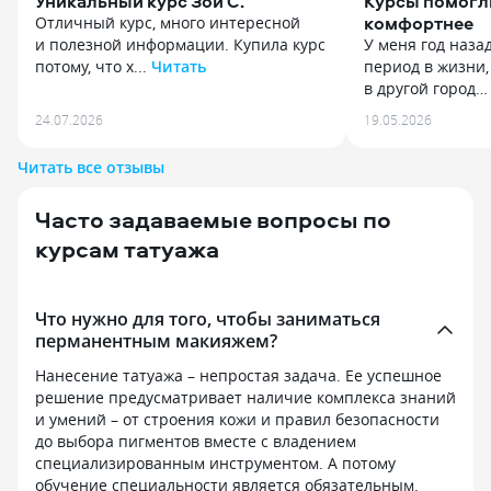
Уникальный курс Зои С.
Курсы помогл
комфортнее
Отличный курс, много интересной
и полезной информации. Купила курс
У меня год наза
потому, что х...
Читать
период в жизни,
Отличный курс, много интересной
в другой город… 
и полезной информации. Купила курс
У меня год наза
24.07.2026
19.05.2026
потому, что хотела учиться у Зои
период в жизни,
С. Доступ остается навсегда, смогла
в другой город…
Читать все отзывы
вернуться к курсу после болезни.
проблемы, набр
но потом сама с
Часто задаваемые вопросы по
подкорректиров
проблем со здоро
курсам татуажа
как действовала
искала инфу про
поисковик выдал
Что нужно для того, чтобы заниматься
Изучила и решил
перманентным макияжем?
знак, надо идти 
на доказательн
Нанесение татуажа – непростая задача. Ее успешное
Там и про вес, 
решение предусматривает наличие комплекса знаний
поведение, как 
и умений – от строения кожи и правил безопасности
питание, нужны 
до выбора пигментов вместе с владением
и прочее. Курс 
специализированным инструментом. А потому
месяца, но можн
обучение специальности является обязательным.