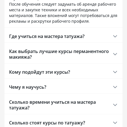
в комфортном дл
После обучения следует задумать об аренде рабочего
лекции на видео
места и закупке техники и всех необходимых
часа каждая, мо
материалов. Также вложений могут потребоваться для
смотреть. Препо
рекламы и раскрутки рабочего профиля.
в том числе вес
питания. За вре
Где учиться на мастера татуажа?
потренировалась
питаться осозна
в крайности. В 
Как выбрать лучшие курсы перманентного
даже быстрее че
макияжа?
было легче зани
и по вечерам. Д
Кому подойдут эти курсы?
официально, к л
вернуться. Смог
в процессе учеб
Чему я научусь?
хочу помогать.
развиваться в э
Спасибо Психод
Сколько времени учиться на мастера
вектор в моей ж
татуажа?
Сколько стоят курсы по татуажу?