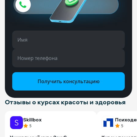
Имя
Номер телефона
Получить консультацию
Отзывы о курсах красоты и здоровья
Skillbox
Психоде
5
5