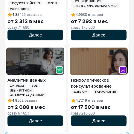
НУТРИЦИОЛОГИЯ
+ ИИ
ТРУДОУСТРОЙСТВО
OZON
БИЗНЕС-КУРС ФОРМАТА MBA
WILDBERRIES
4.8
3425
отзывов
4.9
638
отзывов
от
2 312 в мес
от
7 292 в мес
сразу
71 680
сразу
175 000
Далее
Далее
Аналитик данных
Психологическое
консультирование
ДИПЛОМ
SQL
ЯЗЫК PYTHON
ДИПЛОМ
ПСИХОЛОГИЯ
АНАЛИТИКА ДАННЫХ
4.9
562
отзыва
4.7
219
отзывов
от
2 088 в мес
от
17 500 в мес
сразу
67 651
сразу
210 000
Далее
Далее