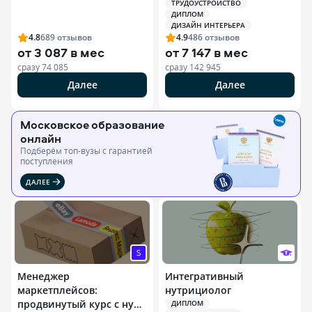
Строганова)
ТРУДОУСТРОЙСТВО
ДИПЛОМ
ДИЗАЙН ИНТЕРЬЕРА
4.8
689
отзывов
4.9
486
отзывов
от
3 087 в мес
от
7 147 в мес
сразу
74 085
сразу
142 945
Далее
Далее
Московское образование
онлайн
Подберём топ-вузы c гарантией
поступления
ДАЛЕЕ
Менеджер
Интегративный
маркетплейсов:
нутрициолог
продвинутый курс с нуля
ДИПЛОМ