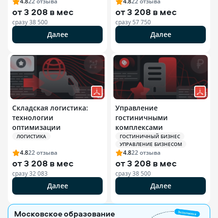
4.8
22
отзыва
4.8
22
отзыва
от
3 208 в мес
от
3 208 в мес
сразу
38 500
сразу
57 750
Далее
Далее
Складская логистика:
Управление
технологии
гостиничными
оптимизации
комплексами
ЛОГИСТИКА
ГОСТИНИЧНЫЙ БИЗНЕС
УПРАВЛЕНИЕ БИЗНЕСОМ
4.8
22
отзыва
4.8
22
отзыва
от
3 208 в мес
от
3 208 в мес
сразу
32 083
сразу
38 500
Далее
Далее
Московское образование