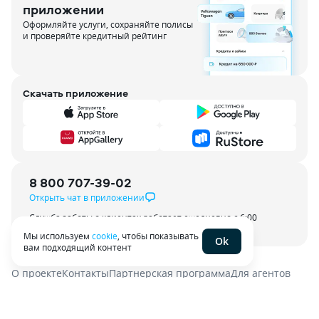
приложении
Оформляйте услуги, сохраняйте полисы
и проверяйте кредитный рейтинг
Скачать приложение
8 800 707-39-02
Открыть чат в приложении
Служба заботы о клиентах работает ежедневно с 6:00
до 21:00 по МСК
Мы используем
cookie
, чтобы показывать
Ok
вам подходящий контент
О проекте
Контакты
Партнерская программа
Для агентов
Пользовательское соглашение
Политика конфиденциальности
Энциклопедия
Карта сайта
Наши эксперты
Наши вакансии
Тёмная тема