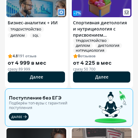
–7%
Бизнес-аналитик + ИИ
Спортивная диетология
и нутрициология с
ТРУДОУСТРОЙСТВО
присвоением
ДИПЛОМ
SQL
квалификации
ТРУДОУСТРОЙСТВО
ДИПЛОМ
ДИЕТОЛОГИЯ
Специалист по
НУТРИЦИОЛОГИЯ
спортивной
4.8
191
отзыв
0
отзывов
нутрициологии
от
4 999 в мес
от
4 225 в мес
сразу
89 999
сразу
50 700
Далее
Далее
Поступление без ЕГЭ
Подберём топ-вузы c гарантией
поступления
ДАЛЕЕ