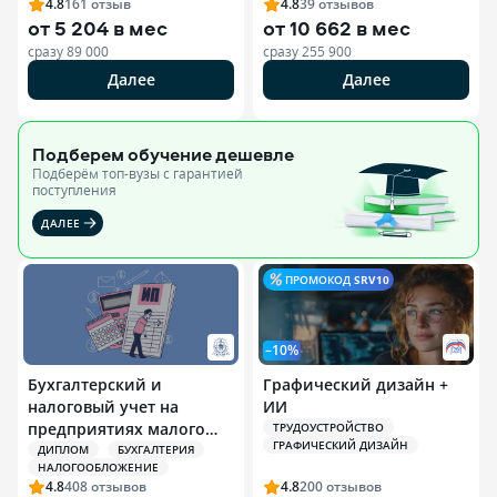
4.8
161
отзыв
4.8
39
отзывов
от
5 204 в мес
от
10 662 в мес
сразу
89 000
сразу
255 900
Далее
Далее
Подберем обучение
дешевле
Подберём топ-вузы c гарантией
поступления
ДАЛЕЕ
ПРОМОКОД
SRV10
–10%
Бухгалтерский и
Графический дизайн +
налоговый учет на
ИИ
предприятиях малого
ТРУДОУСТРОЙСТВО
ГРАФИЧЕСКИЙ ДИЗАЙН
бизнеса и
ДИПЛОМ
БУХГАЛТЕРИЯ
НАЛОГООБЛОЖЕНИЕ
индивидуальных
4.8
408
отзывов
4.8
200
отзывов
предпринимателей (ИП)