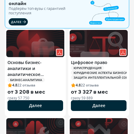
онлайн
Подберём топ-вузы c гарантией
поступления
ДАЛЕЕ
Основы бизнес-
Цифровое право
аналитики и
ЮРИСПРУДЕНЦИЯ
ЮРИДИЧЕСКИЕ АСПЕКТЫ БИЗНЕСА
аналитическое
ЗАЩИТА ИНТЕЛЛЕКТУАЛЬНОЙ СОБСТ
мышление
БИЗНЕС-АНАЛИТИКА
4.8
22
отзыва
4.8
22
отзыва
от
3 208 в мес
от
3 327 в мес
сразу
57 750
сразу
59 889
Далее
Далее