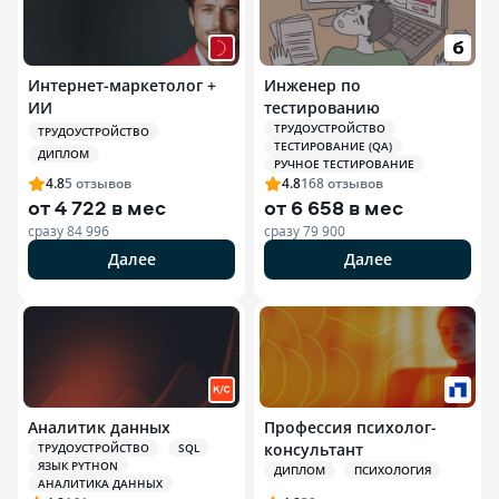
Интернет-маркетолог +
Инженер по
ИИ
тестированию
ТРУДОУСТРОЙСТВО
ТРУДОУСТРОЙСТВО
ТЕСТИРОВАНИЕ (QA)
ДИПЛОМ
РУЧНОЕ ТЕСТИРОВАНИЕ
4.8
5
отзывов
4.8
168
отзывов
от
4 722 в мес
от
6 658 в мес
сразу
84 996
сразу
79 900
Далее
Далее
Аналитик данных
Профессия психолог-
консультант
ТРУДОУСТРОЙСТВО
SQL
ЯЗЫК PYTHON
ДИПЛОМ
ПСИХОЛОГИЯ
АНАЛИТИКА ДАННЫХ