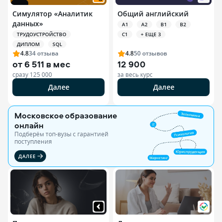
Симулятор «Аналитик
Общий английский
данных»
A1
A2
B1
B2
ТРУДОУСТРОЙСТВО
C1
+ ЕЩЕ 3
ДИПЛОМ
SQL
4.8
34
отзыва
4.8
50
отзывов
от
6 511 в мес
12 900
сразу
125 000
за весь курс
Далее
Далее
Московское образование
онлайн
Подберём топ-вузы c гарантией
поступления
ДАЛЕЕ