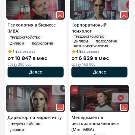
Психология в бизнесе
Корпоративный
(MBA)
психолог
ТРУДОУСТРОЙСТВО
ТРУДОУСТРОЙСТВО
ДИПЛОМ
ПСИХОЛОГИЯ
ДИПЛОМ
ПСИХОЛОГИЯ
БИЗНЕС-ПСИХОЛОГИЯ
4.8
22
отзыва
4.8
22
отзыва
от
10 847 в мес
от
6 829 в мес
сразу
390 500
сразу
163 900
Далее
Далее
Директор по маркетингу
Менеджмент в
ресторанном бизнесе
ТРУДОУСТРОЙСТВО
(Mini-MBA)
ДИПЛОМ