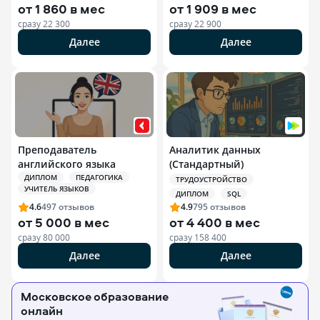
от
1 860 в мес
от
1 909 в мес
сразу
22 300
сразу
22 900
Далее
Далее
Преподаватель
Аналитик данных
английского языка
(Стандартный)
ДИПЛОМ
ПЕДАГОГИКА
ТРУДОУСТРОЙСТВО
УЧИТЕЛЬ ЯЗЫКОВ
ДИПЛОМ
SQL
4.6
497
отзывов
4.9
795
отзывов
от
5 000 в мес
от
4 400 в мес
сразу
80 000
сразу
158 400
Далее
Далее
Московское образование
онлайн