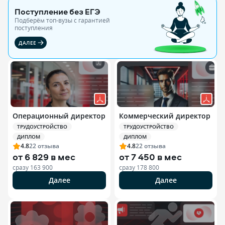
Поступление без ЕГЭ
Подберём топ-вузы c гарантией
поступления
ДАЛЕЕ
Операционный директор
Коммерческий директор
ТРУДОУСТРОЙСТВО
ТРУДОУСТРОЙСТВО
ДИПЛОМ
ДИПЛОМ
4.8
22
отзыва
4.8
22
отзыва
от
6 829 в мес
от
7 450 в мес
сразу
163 900
сразу
178 800
Далее
Далее