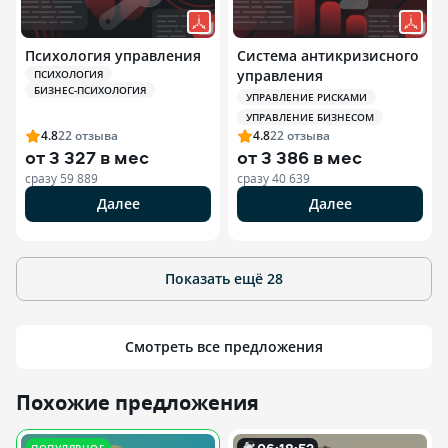
Психология управления
Система антикризисного
управления
ПСИХОЛОГИЯ
БИЗНЕС-ПСИХОЛОГИЯ
УПРАВЛЕНИЕ РИСКАМИ
УПРАВЛЕНИЕ БИЗНЕСОМ
4.8
22
отзыва
4.8
22
отзыва
от
3 327 в мес
от
3 386 в мес
сразу
59 889
сразу
40 639
Далее
Далее
Показать ещё
28
Смотреть все предложения
Похожие предложения
0
6
:
18
:
52