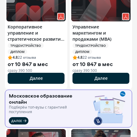
Корпоративное
Управление
управление и
маркетингом и
стратегическое развитие
продажами (MBA)
бизнеса (MBA)
ТРУДОУСТРОЙСТВО
ТРУДОУСТРОЙСТВО
ДИПЛОМ
ДИПЛОМ
4.8
22
отзыва
4.8
22
отзыва
от
10 847 в мес
от
10 847 в мес
сразу
390 500
сразу
390 500
Далее
Далее
Московское образование
онлайн
Подберём топ-вузы c гарантией
поступления
ДАЛЕЕ