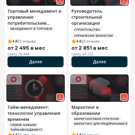
Торговый менеджмент и
Руководитель
управление
строительной
потребительским
организации
опытом
МЕНЕДЖМЕНТ В ТОРГОВЛЕ
СТРОИТЕЛЬСТВО
УПРАВЛЕНИЕ БИЗНЕСОМ
4.8
22
отзыва
4.8
22
отзыва
от
2 495 в мес
от
2 851 в мес
сразу
29 944
сразу
34 222
Далее
Далее
Тайм-менеджмент:
Маркетинг в
технологии управления
образовании
временем
МАРКЕТИНГОВАЯ СТРАТЕГИЯ
МАРКЕТИНГ ДЛЯ ПРЕДПРИНИМАТЕЛЕЙ
ГИБКИЕ НАВЫКИ
ТАЙМ-МЕНЕДЖМЕНТ
4.8
22
отзыва
4.8
22
отзыва