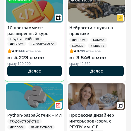
ПОПУЛЯРНОЕ
1С-программист:
Нейросети с нуля на
расширенный курс
практике
ТРУДОУСТРОЙСТВО
ДИПЛОМ
GAMMA
ДИПЛОМ
1С-РАЗРАБОТКА
CLAUDE
+ ЕЩЕ 13
4.9
1666
отзывов
4.9
299
отзывов
от
4 223 в мес
от
3 546 в мес
сразу
129 200
сразу
42 552
Далее
Далее
РЕКЛАМА ООО «НЕТОЛОГИЯ». ERID 2W5ZFHHOXEC
РЕКЛАМА ООО «ЭДЮСОН»
Python-разработчик + ИИ
Профессия дизайнер
интерьеров (совм. с
ТРУДОУСТРОЙСТВО
РГХПУ им. С.Г.
ДИПЛОМ
ЯЗЫК PYTHON