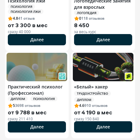
Психология лжи
Логопедические занятия
для взрослых
ПСИХОЛОГИЯ
ПСИХОЛОГИЯ ЛЖИ
ЛОГОПЕДИЯ
4.8
41
отзыв
0
118
отзывов
от
3 300 в мес
8 450
сразу
40 000
за весь курс
Далее
Далее
Практический психолог
«Белый» хакер
(Профессионал)
ТРУДОУСТРОЙСТВО
ДИПЛОМ
ПСИХОЛОГИЯ
ДИПЛОМ
5
3698
отзывов
4.6
910
отзывов
от
9 788 в мес
от
4 190 в мес
сразу
211 410
сразу
150 840
Далее
Далее