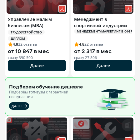
Управление малым
Менеджмент в
бизнесом (MBA)
спортивной индустрии
МЕНЕДЖМЕНТ/МАРКЕТИНГ В СФЕРЕ СП
ТРУДОУСТРОЙСТВО
ДИПЛОМ
4.8
22
отзыва
4.8
22
отзыва
от
10 847 в мес
от
2 317 в мес
сразу
390 500
сразу
27 806
Далее
Далее
Подберем обучение
дешевле
Подберём топ-вузы c гарантией
поступления
ДАЛЕЕ