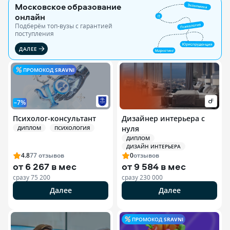
Московское образование
онлайн
Подберём топ-вузы c гарантией
поступления
ДАЛЕЕ
ПРОМОКОД
SRAVNI
–7%
Психолог-консультант
Дизайнер интерьера с
нуля
ДИПЛОМ
ПСИХОЛОГИЯ
ДИПЛОМ
ДИЗАЙН ИНТЕРЬЕРА
4.8
77
отзывов
0
отзывов
от
6 267 в мес
от
9 584 в мес
сразу
75 200
сразу
230 000
Далее
Далее
ПРОМОКОД
SRAVNI