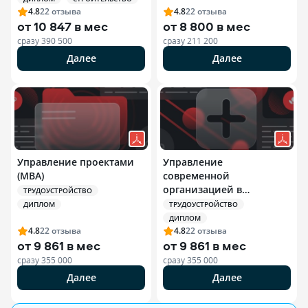
4.8
22
отзыва
4.8
22
отзыва
от
10 847 в мес
от
8 800 в мес
сразу
390 500
сразу
211 200
Далее
Далее
Управление проектами
Управление
(MBA)
современной
организацией в
ТРУДОУСТРОЙСТВО
здравоохранении (MBA)
ДИПЛОМ
ТРУДОУСТРОЙСТВО
ДИПЛОМ
4.8
22
отзыва
4.8
22
отзыва
от
9 861 в мес
от
9 861 в мес
сразу
355 000
сразу
355 000
Далее
Далее