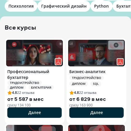
Психология
Графический дизайн
Python
Бухгал
Все курсы
Профессиональный
Бизнес-аналитик
бухгалтер
ТРУДОУСТРОЙСТВО
ТРУДОУСТРОЙСТВО
ДИПЛОМ
SQL
ДИПЛОМ
БУХГАЛТЕРИЯ
4.8
22
отзыва
4.8
22
отзыва
от
5 587 в мес
от
6 829 в мес
сразу
134 100
сразу
163 900
Далее
Далее