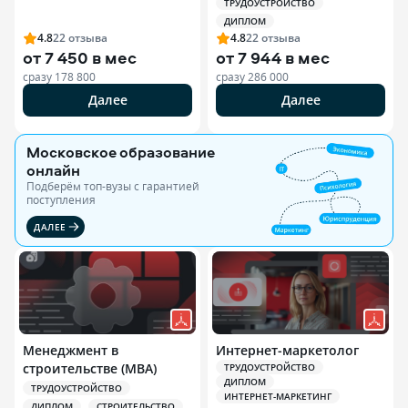
ТРУДОУСТРОЙСТВО
ДИПЛОМ
4.8
22
отзыва
4.8
22
отзыва
от
7 450 в мес
от
7 944 в мес
сразу
178 800
сразу
286 000
Далее
Далее
Московское образование
онлайн
Подберём топ-вузы c гарантией
поступления
ДАЛЕЕ
Менеджмент в
Интернет-маркетолог
строительстве (MBA)
ТРУДОУСТРОЙСТВО
ДИПЛОМ
ТРУДОУСТРОЙСТВО
ИНТЕРНЕТ-МАРКЕТИНГ
ДИПЛОМ
СТРОИТЕЛЬСТВО