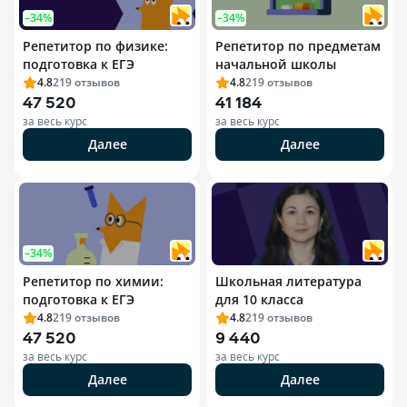
–34%
–34%
Репетитор по физике:
Репетитор по предметам
подготовка к ЕГЭ
начальной школы
4.8
219
отзывов
4.8
219
отзывов
47 520
41 184
за весь курс
за весь курс
Далее
Далее
–34%
Репетитор по химии:
Школьная литература
подготовка к ЕГЭ
для 10 класса
4.8
219
отзывов
4.8
219
отзывов
47 520
9 440
за весь курс
за весь курс
Далее
Далее