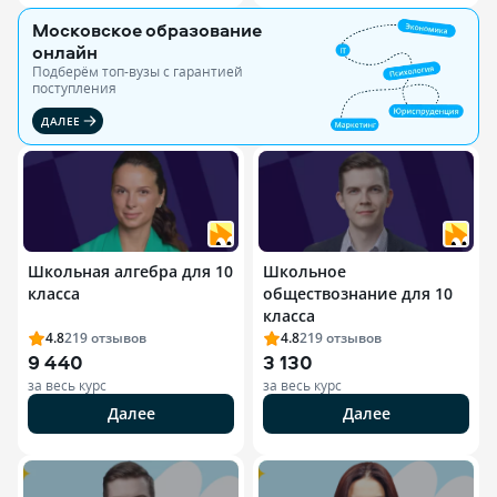
Московское образование
онлайн
Подберём топ-вузы c гарантией
поступления
ДАЛЕЕ
Школьная алгебра для 10
Школьное
класса
обществознание для 10
класса
4.8
219
отзывов
4.8
219
отзывов
9 440
3 130
за весь курс
за весь курс
Далее
Далее