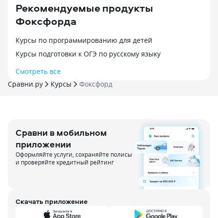
В группе у дочки 12 человек, всем
Кстати, еще и из
Рекомендуемые продукты
внимания хватает. Если что-то
что может быть 
Фоксфорда
не понятно, всегда можно задать
начнем. И главн
вопрос учителю и он без проблем
не отвлекает от 
объяснит еще раз. Такой формат
школе. Он внима
Курсы по программированию для детей
обучения нам подходит, поэтому
сам делает все 
Курсы подготовки к ОГЭ по русскому языку
дочка будет продолжать учиться
что-то учит и сд
в этой онлайн-школе.
контролируем, ч
Смотреть все
и все. Оценки с
Сравни.ру
Курсы
Фоксфорд
И да! Каникулы у
Сравни в мобильном
приложении
Оформляйте услуги, сохраняйте полисы
и проверяйте кредитный рейтинг
Скачать приложение