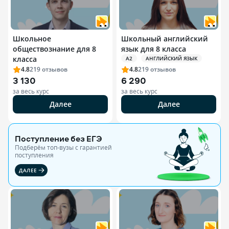
Школьное
Школьный английский
обществознание для 8
язык для 8 класса
класса
A2
АНГЛИЙСКИЙ ЯЗЫК
4.8
219
отзывов
4.8
219
отзывов
3 130
6 290
за весь курс
за весь курс
Далее
Далее
Поступление без ЕГЭ
Подберём топ-вузы c гарантией
поступления
ДАЛЕЕ