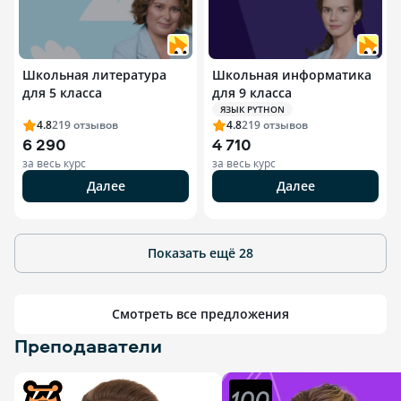
Школьная литература
Школьная информатика
для 5 класса
для 9 класса
ЯЗЫК PYTHON
4.8
219
отзывов
4.8
219
отзывов
6 290
4 710
за весь курс
за весь курс
Далее
Далее
Показать ещё
28
Смотреть все предложения
Преподаватели