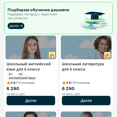
Подберем обучение
дешевле
Подберём топ-вузы c гарантией
поступления
ДАЛЕЕ
Школьный английский
Школьная литература
язык для 6 класса
для 6 класса
A1
A2
АНГЛИЙСКИЙ ЯЗЫК
4.8
219
отзывов
4.8
219
отзывов
6 290
6 290
за весь курс
за весь курс
Далее
Далее