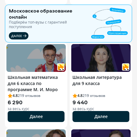
Московское образование
онлайн
Подберём топ-вузы c гарантией
поступления
ДАЛЕЕ
Школьная математика
Школьная литература
для 6 класса по
для 9 класса
программе М. И. Моро
4.8
219
отзывов
4.8
219
отзывов
6 290
9 440
за весь курс
за весь курс
Далее
Далее