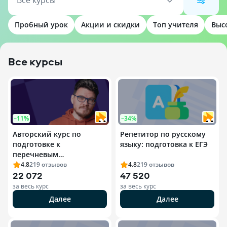
Все курсы
Пробный урок
Акции и скидки
Топ учителя
Выс
Все курсы
–11%
–34%
Авторский курс по
Репетитор по русскому
подготовке к
языку: подготовка к ЕГЭ
перечневым
олимпиадам по
4.8
219
отзывов
4.8
219
отзывов
22 072
47 520
математике для 10-11
классов
за весь курс
за весь курс
Далее
Далее