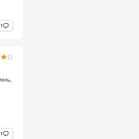
1
тель,
1