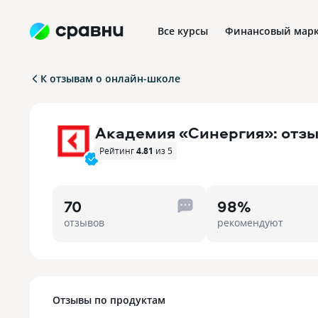
Все курсы
Финансовый марк
К отзывам о онлайн-школе
Профориентация в IT
Академия «Синергия»: отз
Рейтинг
4.81
из 5
70
98%
отзывов
рекомендуют
Отзывы по
продуктам