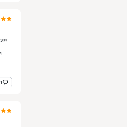
дки
я
1