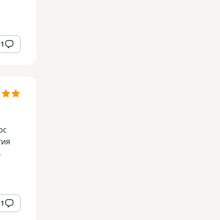
1
рс
тия
ь
1