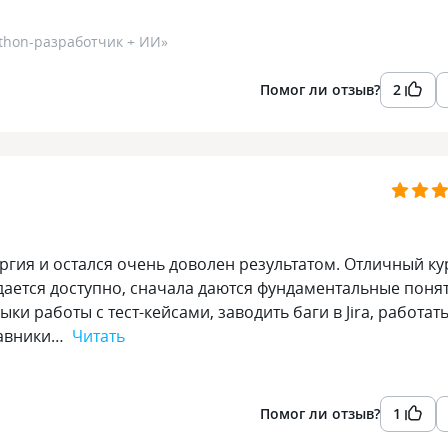
thon-разработчик + ИИ
»
Помог ли отзыв?
2
гия и остался очень доволен результатом. Отличный ку
дается доступно, сначала даются фундаментальные поня
ки работы с тест-кейсами, заводить баги в Jira, работат
ставники…
Читать
Помог ли отзыв?
1