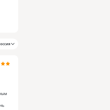
Россия
бным
нь