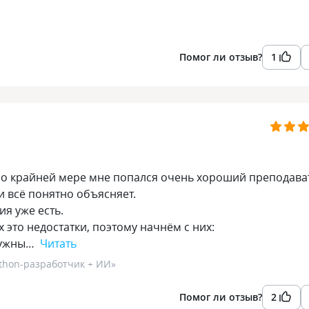
Помог ли отзыв?
1
По крайней мере мне попался очень хороший преподава
и всё понятно объясняет.
ия уже есть.
 это недостатки, поэтому начнём с них:
 нужны…
Читать
thon-разработчик + ИИ
»
Помог ли отзыв?
2