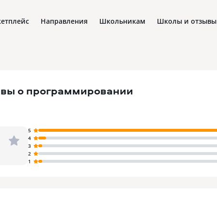
етплейс
Направления
Школьникам
Школы и отзывы
ывы о программировании
5
4
3
2
1