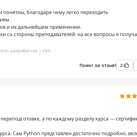
 понятны, благодаря чему легко переходить
иям.
тов и их дальнейшем применении.
ки со стороны преподавателей: на все вопросы я получ
thon-разработчик + ИИ
»
Помог ли отзыв?
2
переподготовке, а по каждому разделу курса — сертифи
рса. Сам Python представлен достаточно подробно, вк