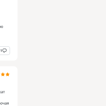
аю
1
кат
лючая