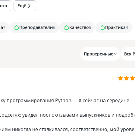
ого
Ещё
ма
7
Преподаватели
6
Качество
5
Практика
4
Проверенные
Вся 
ыку программирования Python — я сейчас на середине
соцсетях: увидел пост с отзывами выпускников и подро
ем никогда не сталкивался, соответственно, мой урове