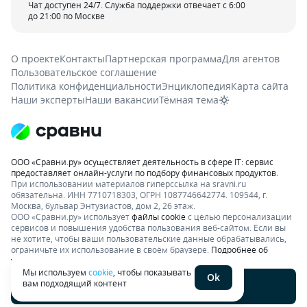
Чат доступен 24/7. Служба поддержки отвечает с 6:00
до 21:00 по Москве
О проекте
Контакты
Партнерская программа
Для агентов
Пользовательское соглашение
Политика конфиденциальности
Энциклопедия
Карта сайта
Наши эксперты
Наши вакансии
Тёмная тема
ООО «Сравни.ру» осуществляет деятельность в сфере IT: сервис
предоставляет онлайн-услуги по подбору финансовых продуктов.
При использовании материалов гиперссылка на sravni.ru
обязательна. ИНН 7710718303, ОГРН 1087746642774. 109544, г.
Москва, бульвар Энтузиастов, дом 2, 26 этаж.
ООО «Сравни.ру» использует
файлы cookie
с целью персонализации
сервисов и повышения удобства пользования веб-сайтом. Если вы
не хотите, чтобы ваши пользовательские данные обрабатывались,
ограничьте их использование в своём браузере.
Подробнее об
условиях.
Раскрытие информации
Мы используем
cookie
, чтобы показывать
Ok
вам подходящий контент
Написать отзыв