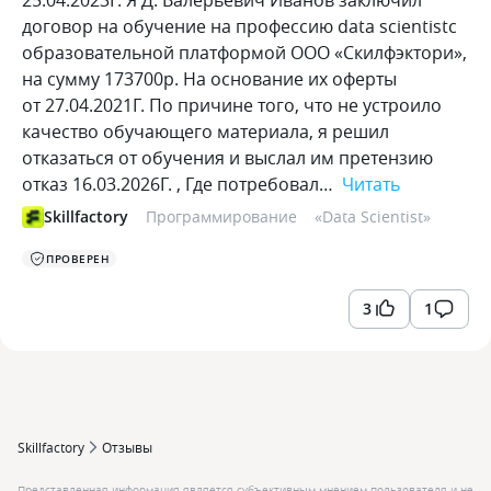
25.04.2023Г. Я Д. Валерьевич Иванов заключил
договор на обучение на профессию data scientistс
образовательной платформой ООО «Скилфэктори»,
на сумму 173700р. На основание их оферты
от 27.04.2021Г. По причине того, что не устроило
качество обучающего материала, я решил
отказаться от обучения и выслал им претензию
отказ 16.03.2026Г. , Где потребовал…
Читать
Skillfactory
Программирование
«
Data Scientist
»
ПРОВЕРЕН
3
1
Skillfactory
Отзывы
Представленная информация является субъективным мнением пользователя и не