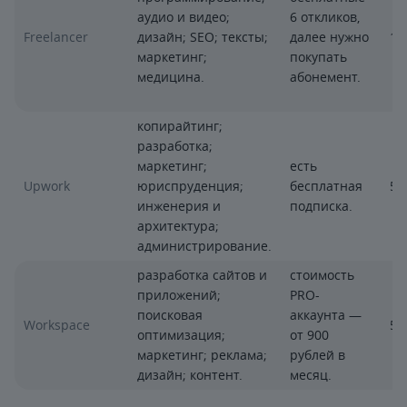
аудио и видео;
6 откликов,
Freelancer
дизайн; SEO; тексты;
далее нужно
10
маркетинг;
покупать
медицина.
абонемент.
копирайтинг;
разработка;
маркетинг;
есть
Upwork
юриспруденция;
бесплатная
5–
инженерия и
подписка.
архитектура;
администрирование.
разработка сайтов и
стоимость
приложений;
PRO-
поисковая
аккаунта —
Workspace
5
оптимизация;
от 900
маркетинг; реклама;
рублей в
дизайн; контент.
месяц.