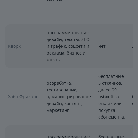
программирование;
дизайн; тексты; SEO
Кворк
и трафик; соцсети и
нет.
20
реклама; бизнес и
жизнь.
бесплатные
разработка;
5 откликов,
тестирование;
далее 99
12
Хабр Фриланс
администрирование;
рублей за
бе
дизайн; контент;
отклик или
сд
маркетинг.
покупка
абонемента.
программирование;
бесплатные