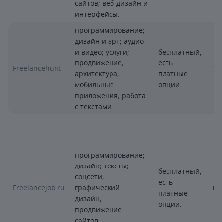
сайтов; веб-дизайн и
интерфейсы.
программирование;
дизайн и арт; аудио
и видео; услуги;
бесплатный,
продвижение;
есть
Freelancehunt
10
архитектура;
платные
мобильные
опции.
приложения; работа
с текстами.
программирование;
дизайн; тексты;
бесплатный,
соцсети;
есть
Freelancejob.ru
графический
не
платные
дизайн;
опции.
продвижение
сайтов.