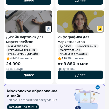
Далее
Далее
Дизайн карточек для
Инфографика для
маркетплейсов
маркетплейсов
МАРКЕТПЛЕЙСЫ
ДИПЛОМ
ИНФОГРАФИКА
РЕКЛАМНАЯ ГРАФИКА
МАРКЕТПЛЕЙСЫ
ГРАФИЧЕСКИЙ ДИЗАЙН
РЕКЛАМНАЯ ГРАФИКА
4.8
408
отзывов
4.9
299
отзывов
24 990
от
3 880 в мес
за весь курс
сразу
46 560
Далее
Далее
Московское образование
онлайн
Топ-вузы c гарантией поступления
ОСТАВИТЬ ЗАЯВКУ