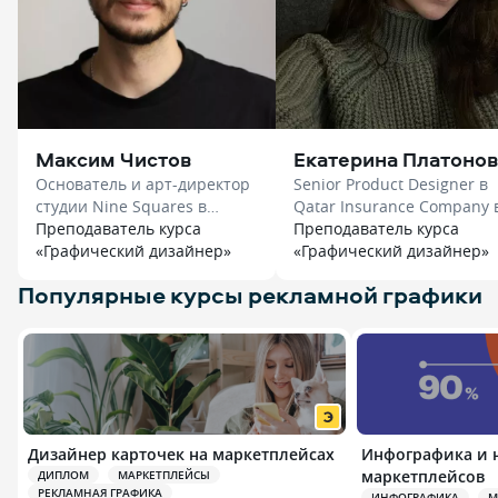
Максим Чистов
Екатерина Платонов
Основатель и арт-директор
Senior Product Designer в
студии Nine Squares в
Qatar Insurance Company 
«Эдюсон»
Преподаватель курса
«Нетология»
Преподаватель курса
«Графический дизайнер»
«Графический дизайнер»
Популярные курсы рекламной графики
Дизайнер карточек на маркетплейсах
Инфографика и 
маркетплейсов
ДИПЛОМ
МАРКЕТПЛЕЙСЫ
РЕКЛАМНАЯ ГРАФИКА
ИНФОГРАФИКА
М