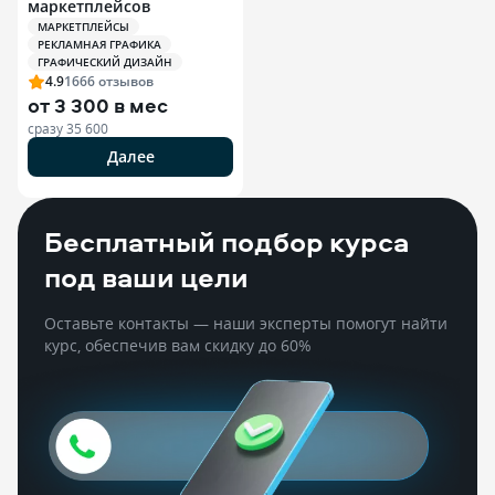
маркетплейсов
МАРКЕТПЛЕЙСЫ
РЕКЛАМНАЯ ГРАФИКА
ГРАФИЧЕСКИЙ ДИЗАЙН
4.9
1666
отзывов
от
3 300 в мес
сразу
35 600
Далее
Бесплатный подбор курса
под ваши цели
Оставьте контакты — наши эксперты помогут найти
курс, обеспечив вам скидку до 60%