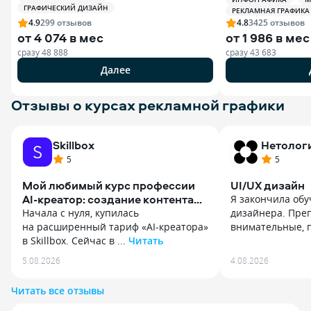
ГРАФИЧЕСКИЙ ДИЗАЙН
РЕКЛАМНАЯ ГРАФИКА
4.9
299
отзывов
4.8
3425
отзывов
от
4 074 в мес
от
1 986 в мес
сразу
48 888
сразу
43 683
Далее
Отзывы о курсах рекламной графики
Skillbox
Нетолог
5
5
Мой любимый курс профессии
UI/UX дизайн
AI-креатор: создание контента
Я закончила обу
с нейросетями.
Начала с нуля, купилась
дизайнера. Пре
на расширенный тариф «AI-креатора»
внимательные, п
в Skillbox. Сейчас в ...
Читать
Я закончила обу
Начала с нуля, купилась
дизайнера. Пре
5.08.2026
4.08.2026
на расширенный тариф «AI-креатора»
внимательные, 
в Skillbox. Сейчас в текстовом модуле,
ошибки, давали 
Читать все отзывы
но впереди ждёт море всего: видео,
по делу. Курат
аудио, игры и самое ценное —
на всех этапах. 