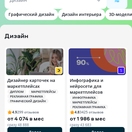
Дизайн
Графический дизайн
Дизайн интерьера
3D-модел
Дизайн
Дизайнер карточек на
Инфографика и
маркетплейсах
нейросети для
маркетплейсов
ДИПЛОМ
МАРКЕТПЛЕЙСЫ
РЕКЛАМНАЯ ГРАФИКА
ИНФОГРАФИКА
ГРАФИЧЕСКИЙ ДИЗАЙН
МАРКЕТПЛЕЙСЫ
РЕКЛАМНАЯ ГРАФИКА
4.9
299
отзывов
4.8
3425
отзывов
от
4 074 в мес
от
1 986 в мес
сразу
48 888
сразу
43 683