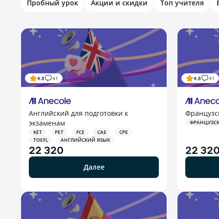
Пробный урок
Акции и скидки
Топ учителя
4.8
41
4.8
41
Английский для подготовки к
Французс
экзаменам
ФРАНЦУЗС
KET
PET
FCE
CAE
CPE
TOEFL
АНГЛИЙСКИЙ ЯЗЫК
22 320
22 32
Далее