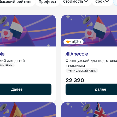
Стоимость
Срок
Высокий рейтинг
Профтест
4.8
41
кий для детей
Французский для подготовк
экзаменам
КИЙ ЯЗЫК
ФРАНЦУЗСКИЙ ЯЗЫК
0
22 320
Далее
Далее