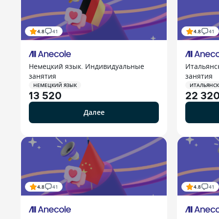
4.8
41
4.8
41
Немецкий язык. Индивидуальные
Итальянс
занятия
занятия
НЕМЕЦКИЙ ЯЗЫК
ИТАЛЬЯНСК
13 520
22 32
Далее
4.8
41
4.8
41