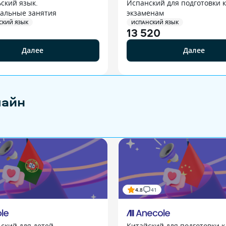
ский язык.
Испанский для подготовки к
альные занятия
экзаменам
СКИЙ ЯЗЫК
ИСПАНСКИЙ ЯЗЫК
13 520
Далее
Далее
лайн
4.8
41
ский для детей
Китайский для подготовки к