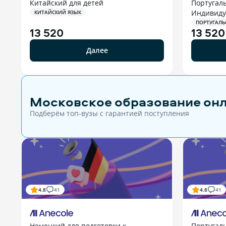
Китайский для детей
Португаль
Индивиду
КИТАЙСКИЙ ЯЗЫК
ПОРТУГАЛЬ
13 520
13 520
Далее
Московское образование он
Подберём топ-вузы c гарантией поступления
4.8
41
4.8
41
Немецкий для подготовки к
Португаль