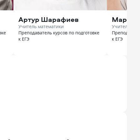
Артур Шарафиев
Марк Л
Учитель математики
Учитель био
вке
Преподаватель курсов по подготовке
Преподавате
к ЕГЭ
к ЕГЭ